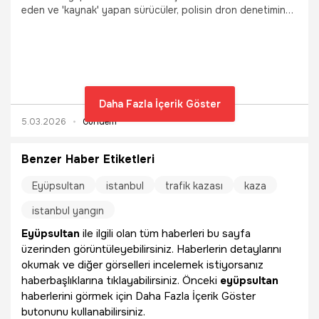
eden ve 'kaynak' yapan sürücüler, polisin dron denetimine
takıldı. Kuzey Marmara Otoyolu üzerinde havadan tespit
edilen 5 sürücüye, ceza yağdı.
Daha Fazla İçerik Göster
5.03.2026
Gündem
Benzer Haber Etiketleri
Eyüpsultan
istanbul
trafik kazası
kaza
istanbul yangın
Eyüpsultan
ile ilgili olan tüm haberleri bu sayfa
üzerinden görüntüleyebilirsiniz. Haberlerin detaylarını
okumak ve diğer görselleri incelemek istiyorsanız
haberbaşlıklarına tıklayabilirsiniz. Önceki
eyüpsultan
haberlerini görmek için Daha Fazla İçerik Göster
butonunu kullanabilirsiniz.