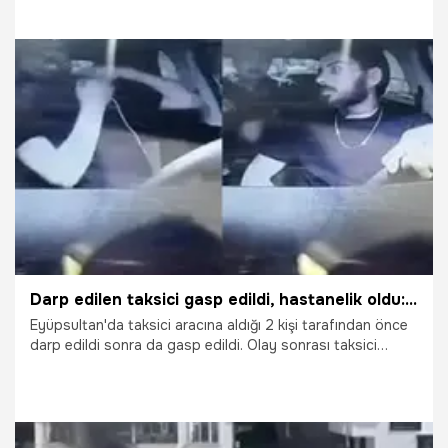
taksinin iç kamerasına yansıdı.
9.05.2026
Vatan TV
Darp edilen taksici gasp edildi, hastanelik oldu: O anlar kamerada
Eyüpsultan'da taksici aracına aldığı 2 kişi tarafından önce
darp edildi sonra da gasp edildi. Olay sonrası taksici
hastaneye kaldırılarak tedavi altına alınırken, yaşanan o
anlar kameraya yansıdı.