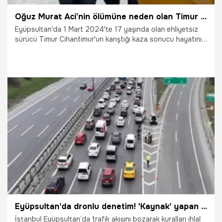
Oğuz Murat Aci’nin ölümüne neden olan Timur Cihantimur’a istenen ceza belli oldu
Eyüpsultan'da 1 Mart 2024'te 17 yaşında olan ehliyetsiz
sürücü Timur Cihantimur'un karıştığı kaza sonucu hayatını
kaybeden Oğuz Murat Aci'nin ölümüne ilişkin yürütülen
soruşturma tamamlandı. Hazırlanan iddianamede
Cihantimur’un 12 yıla kadar hapis cezasına çarptırılması
talep edildi.
16.03.2026
Gündem
Eyüpsultan'da dronlu denetim! 'Kaynak' yapan sürücülere ceza yağdı
İstanbul Eyüpsultan’da trafik akışını bozarak kuralları ihlal