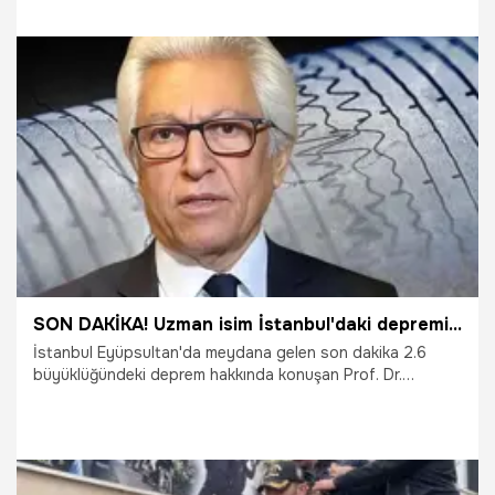
toplam 16 kilogram altının ele geçirildiği kaçakçılık olayının
organizatörü olduğu ortaya çıktı.
16.04.2026
Gündem
SON DAKİKA! Uzman isim İstanbul'daki depremi değerlendirdi: '7'ye yakın deprem bekliyoruz'
İstanbul Eyüpsultan'da meydana gelen son dakika 2.6
büyüklüğündeki deprem hakkında konuşan Prof. Dr.
Süleyman Pampal, '7'ye yakın deprem bekliyoruz' dedi.
İstanbul'un son durumunu da değerlendiren Pampal, son
dakika yaşanan 2.6'lık depremi detaylıca yorumladı.