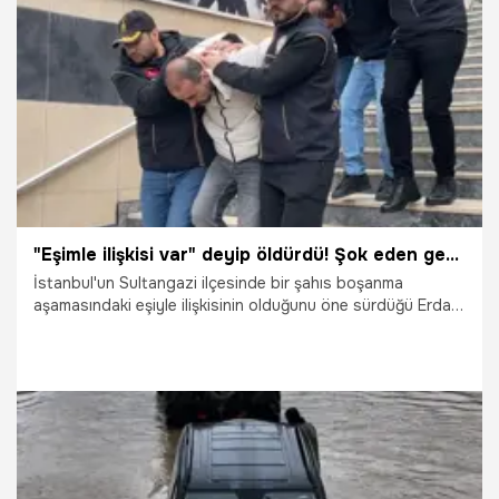
1.04.2026
Gündem
"Eşimle ilişkisi var" deyip öldürdü! Şok eden gerçek sonradan ortaya çıktı
İstanbul'un Sultangazi ilçesinde bir şahıs boşanma
aşamasındaki eşiyle ilişkisinin olduğunu öne sürdüğü Erdal
Kökyayan'ı araç içerisinde silahla vurarak öldürdü. Sürücü
koltuğunda başına isabet eden mermi sonucu hayatını
kaybeden Kökyayan'ın ölümüne ilişkin 2 şüpheli gözaltına
alınırken, şüpheliler emniyetteki işlemlerinin ardından
adliyeye sevk edildi. Öte yandan ikili arasında bir bağlantı
olmadığı tespit edildi.
31.03.2026
Gündem