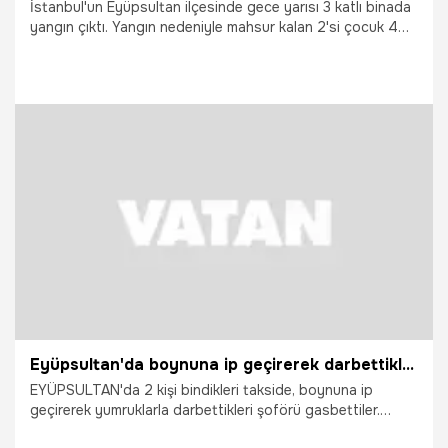
İstanbul'un Eyüpsultan ilçesinde gece yarısı 3 katlı binada
yangın çıktı. Yangın nedeniyle mahsur kalan 2'si çocuk 4
kişi yaralandı.
13.05.2026
Gündem
Eyüpsultan'da boynuna ip geçirerek darbettikleri taksiciyi gasbettiler; o anlar kamerada
EYÜPSULTAN'da 2 kişi bindikleri takside, boynuna ip
geçirerek yumruklarla darbettikleri şoförü gasbettiler.
Şüphelilerin yakalama çalışmaları sürerken, yaşanan o anlar