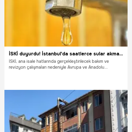
İSKİ duyurdu! İstanbul'da saatlerce sular akmayacak: İşte su kesintisi yaşanacak ilçeler
İSKİ, ana isale hatlarında gerçekleştirilecek bakım ve
revizyon çalışmaları nedeniyle Avrupa ve Anadolu
yakasında çok sayıda ilçede planlı su kesintisi
uygulanacağını açıkladı. Kesintiler 5 Ağustos gecesi
başlayacak ve bazı bölgelerde 20 saate, Ümraniye'de ise
14 saate kadar sürecek. İşte detaylar...
4.08.2026
Gündem