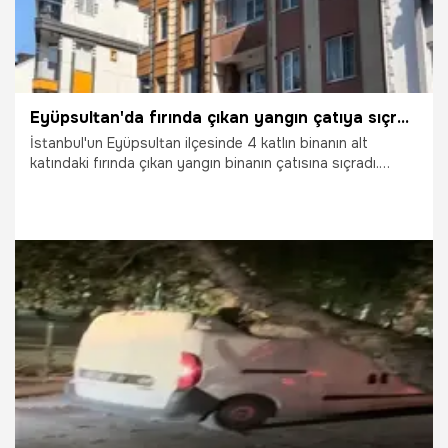
Eyüpsultan'da fırında çıkan yangın çatıya sıçradı!
İstanbul'un Eyüpsultan ilçesinde 4 katlın binanın alt
katındaki fırında çıkan yangın binanın çatısına sıçradı.
Yangın itfaiyenin müdahalesiyle söndürüldü.
28.07.2026
Gündem