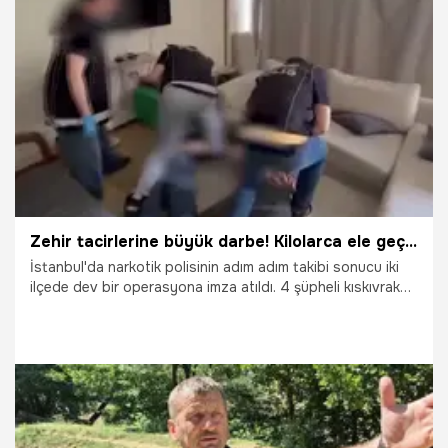
21.06.2026
Gündem
Zehir tacirlerine büyük darbe! Kilolarca ele geçirildi
İstanbul'da narkotik polisinin adım adım takibi sonucu iki
ilçede dev bir operasyona imza atıldı. 4 şüpheli kıskıvrak
yakalanırken, aramalarda 187 kilodan fazla metamfetamin,
hassas teraziler ve yüklü miktarda para ele geçirildi.
18.06.2026
Gündem