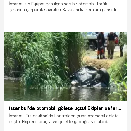
İstanbul'un Eyüpsultan ilçesinde bir otomobil trafik
ışıklarına çarparak savruldu. Kaza anı kameralara yansıdı.
14.07.2026
Gündem
İstanbul'da otomobil gölete uçtu! Ekipler seferber oldu, gerçek sonradan ortaya çıktı
İstanbul Eyüpsultan'da kontrolden çıkan otomobil gölete
düştü. Ekiplerin araçta ve gölette yaptığı aramalarda
kimseye rastlanmazken, sürücünün kazanın ardından olay