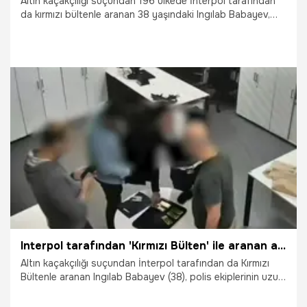
Altın kaçakçılığı suçundan 196 ülkede İnterpol tarafından
da kırmızı bültenle aranan 38 yaşındaki Ingılab Babayev,
polis ekiplerinin uzun süren takibi sonrası Eyüpsultan'da
yakalandı. Babayev'in 2024 yılında İstanbul
Havalimanı'nda gerçekleştirilen ve toplam 16 kilogram
altının ele geçirildiği kaçakçılık olayının organizatörü olduğu
ortaya çıktı.
16.04.2026
Vatan TV
Interpol tarafından 'Kırmızı Bülten' ile aranan altın kaçakçısı Eyüpsultan'da yakalandı!
Altın kaçakçılığı suçundan İnterpol tarafından da Kırmızı
Bültenle aranan Ingılab Babayev (38), polis ekiplerinin uzun
süren takibi sonucu Eyüpsultan'da yakalandı. Şüphelinin,
2024 yılında İstanbul Havalimanı'nda gerçekleştirilen ve