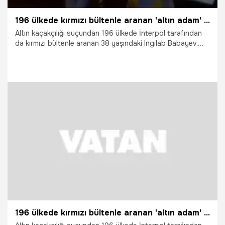
196 ülkede kırmızı bültenle aranan 'altın adam' uzun takip sonrası İstanbul'da yakalandı
Altın kaçakçılığı suçundan 196 ülkede İnterpol tarafından
da kırmızı bültenle aranan 38 yaşındaki Ingılab Babayev,
polis ekiplerinin uzun süren takibi sonrası Eyüpsultan'da
yakalandı. Babayev'in 2024 yılında İstanbul
Havalimanı'nda gerçekleştirilen ve toplam 16 kilogram
altının ele geçirildiği kaçakçılık olayının organizatörü olduğu
ortaya çıktı.
16.04.2026
Gündem
196 ülkede kırmızı bültenle aranan 'altın adam' İstanbul'da yakalandı