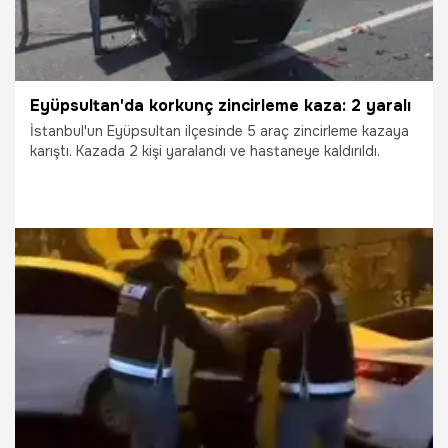
Eyüpsultan'da korkunç zincirleme kaza: 2 yaralı
İstanbul'un Eyüpsultan ilçesinde 5 araç zincirleme kazaya
karıştı. Kazada 2 kişi yaralandı ve hastaneye kaldırıldı.
20.04.2026
Gündem