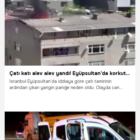
9.05.2026
Gündem
Çatı katı alev alev yandı! Eyüpsultan’da korkutan yangın
İstanbul Eyüpsultan’da iddiaya göre çatı tamirinin
ardından çıkan yangın paniğe neden oldu. Olayda can
kaybı ya da yaralanma yaşanmazken, yangının çıktığı daire
kullanılamaz hale geldi.
6.05.2026
Gündem