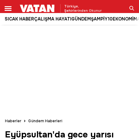
Türkiye,
Şehirlerinden Okunur
SICAK HABER
ÇALIŞMA HAYATI
GÜNDEM
ŞAMPİY10
EKONOMİ
M
Ara
Haberler
Gündem Haberleri
Eyüpsultan'da gece yarısı