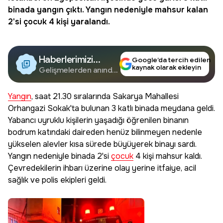
binada
yangın
çıktı. Yangın nedeniyle mahsur kalan
2'si çocuk 4 kişi yaralandı.
Haberlerimizi
Google’da tercih edilen
kaynak olarak ekleyin
Google'da Takip
Gelişmelerden anında
haberdar olun.
Edin
Yangın
, saat 21.30 sıralarında Sakarya Mahallesi
Orhangazi Sokak'ta bulunan 3 katlı binada meydana geldi.
Yabancı uyruklu kişilerin yaşadığı öğrenilen binanın
bodrum katındaki daireden henüz bilinmeyen nedenle
yükselen alevler kısa sürede büyüyerek binayı sardı.
Yangın nedeniyle binada 2'si
çocuk
4 kişi mahsur kaldı.
Çevredekilerin ihbarı üzerine olay yerine itfaiye, acil
sağlık ve polis ekipleri geldi.