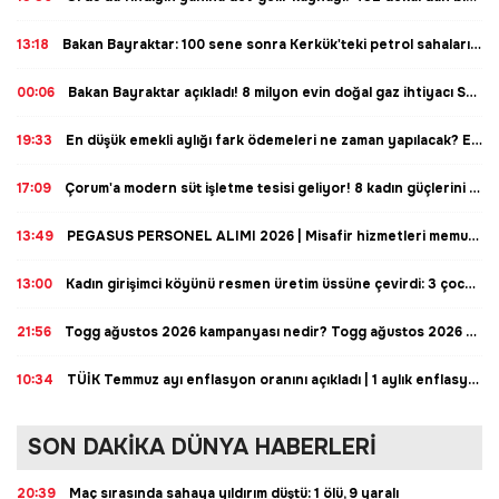
13:18
Bakan Bayraktar: 100 sene sonra Kerkük'teki petrol sahalarına ortak oluyoruz
00:06
Bakan Bayraktar açıkladı! 8 milyon evin doğal gaz ihtiyacı Sakarya Gaz sahasından karşılanacak
19:33
En düşük emekli aylığı fark ödemeleri ne zaman yapılacak? En düşük emekli aylığı fark ödemeleri hesaplara yattı mı? En düşük emekli aylığı fark ödemeleri ne zaman hesaplara yatırılacak? En düşük emekli aylığı fark ödemeleri tarih belli oldu mu?
17:09
Çorum'a modern süt işletme tesisi geliyor! 8 kadın güçlerini birleştirdi: İmzalar atıldı, günlük 10 ton işlenecek
13:49
PEGASUS PERSONEL ALIMI 2026 | Misafir hizmetleri memuru başvurusu basıl yapılır? Pegasus personel alım şartları neler?
13:00
Kadın girişimci köyünü resmen üretim üssüne çevirdi: 3 çocuk annesiydi, şimdi dev çiftliğin patronu!
21:56
Togg ağustos 2026 kampanyası nedir? Togg ağustos 2026 kampanyası detayları neler? Togg kampanyası var mı? Togg ağustos kampanyası var mı? Togg 800 bin TL kampanyası nedir? Togg 800 bin lira kampanyası şartları neler?
10:34
TÜİK Temmuz ayı enflasyon oranını açıkladı | 1 aylık enflasyon farkı ne kadar oldu? 2027 memur ve emekli maaşı ocak zammı şekilleniyor
SON DAKİKA DÜNYA HABERLERİ
20:39
Maç sırasında sahaya yıldırım düştü: 1 ölü, 9 yaralı