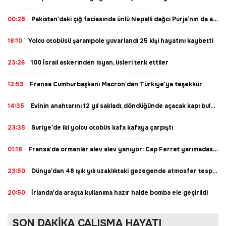
00:28
Pakistan'daki çığ faciasında ünlü Nepalli dağcı Purja’nın da aralarında bulunduğu 10 dağcı hayatını kaybetti
18:10
Yolcu otobüsü şarampole yuvarlandı 25 kişi hayatını kaybetti
23:26
100 İsrail askerinden isyan, üsleri terk ettiler
12:53
Fransa Cumhurbaşkanı Macron'dan Türkiye'ye teşekkür
14:35
Evinin anahtarını 12 yıl sakladı, döndüğünde açacak kapı bulamadı!
23:35
Suriye’de iki yolcu otobüs kafa kafaya çarpıştı
01:18
Fransa'da ormanlar alev alev yanıyor: Cap Ferret yarımadasının tamamına tahliye emri
23:50
Dünya’dan 48 ışık yılı uzaklıktaki gezegende atmosfer tespit edildi
20:50
İrlanda'da araçta kullanıma hazır halde bomba ele geçirildi
SON DAKİKA ÇALIŞMA HAYATI