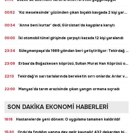
00:52
'Kız meselesinde' yüzünden çıkan bıçaklı kavgada 2 kişi yaralandı
00:34
'Anne beni kurtar' dedi, Gürcistan'da kayıplara karıştı
00:00
İki otomobil tünel girişinde çarpıştı kazada 12 kişi yaralandı
23:34
Süleymanpaşa'da 1989 yılından beri yetiştiriliyor: Tekirdağ karpuzu tezgâhlara çıkıyor
23:09
Erbaa'da Boğazkesen köprüsü, Sultan Murat Han Köprüsü oldu
22:13
Tekirdağ'ın sarı tarlalarında bereketin sırrı onlarda: Arılar varsa üretim var, bereket var
22:00
Manyas'da tarım arazisinde çıkan yangın ormana sıçradı
SON DAKİKA EKONOMİ HABERLERİ
16:16
Hastanelerde yeni dönem: O uygulama tamamen kaldırıldı!
15:30
Ordu'da fındığın yanına dev gelir kaynağı! 432 dekardan bin 100 ton rekor rekolte geliyor, 500 dekara çıkarılacak