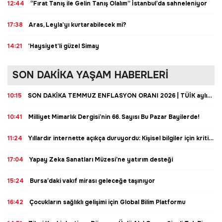
12:44
“Fırat Tanış ile Gelin Tanış Olalım” İstanbul’da sahneleniyor
17:38
Aras, Leyla'yı kurtarabilecek mi?
14:21
'Haysiyet'li güzel Simay
SON DAKİKA YAŞAM HABERLERİ
10:15
SON DAKİKA TEMMUZ ENFLASYON ORANI 2026 | TÜİK aylık ve yıllık enflasyon yüzde kaç oldu?
10:41
Milliyet Mimarlık Dergisi’nin 66. Sayısı Bu Pazar Bayilerde!
11:24
Yıllardır internette açıkça duruyordu: Kişisel bilgiler için kritik karar
17:04
Yapay Zeka Sanatları Müzesi’ne yatırım desteği
15:24
Bursa’daki vakıf mirası geleceğe taşınıyor
16:42
Çocukların sağlıklı gelişimi için Global Bilim Platformu