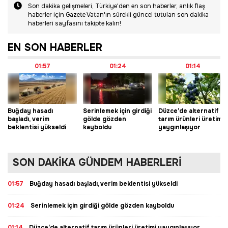
Son dakika gelişmeleri, Türkiye'den en son haberler, anlık flaş
haberler için Gazete Vatan'ın sürekli güncel tutulan son dakika
haberleri sayfasını takipte kalın!
EN SON HABERLER
01:57
01:24
01:14
Buğday hasadı
Serinlemek için girdiği
Düzce’de alternatif
başladı, verim
gölde gözden
tarım ürünleri üretimi
beklentisi yükseldi
kayboldu
yaygınlaşıyor
SON DAKİKA GÜNDEM HABERLERİ
01:57
Buğday hasadı başladı, verim beklentisi yükseldi
01:24
Serinlemek için girdiği gölde gözden kayboldu
01:14
Düzce’de alternatif tarım ürünleri üretimi yaygınlaşıyor