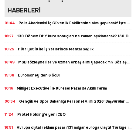
HABERLERİ
01:44
Polis Akademisi İç Güvenlik Fakültesine alım yapılacak! İşte şartlar
16:27
130. Dönem DHY kura sonuçları ne zaman açıklanacak? 130. Dönem Devlet Hizmeti Yükümlülüğü Kurası sonuçları belli oldu mu? Sağlık Bakanlığı 130. Dönem DHY kurası tarihi ne zaman?
10:25
Hürriyet İK ile İş Yerlerinde Mental Sağlık
18:49
MSB sözleşmeli er ve uzman erbaş alımı yapacak mı? Sözleşmeli er ve uzman erbaş alımı şartları neler? Sözleşmeli er ve uzman erbaş alımı ne zaman yapılacak? Kaç tane sözleşmeli er ve uzman erbaş alımı yapılacak?
15:38
Euromoney’den 6 ödül
10:16
Milliyet Executive İle Küresel Pazarda Akıllı Tarım
00:34
Gençlik Ve Spor Bakanlığı Personel Alımı 2026: Başvurular Ne Zaman? Gençlik Ve Spor Bakanlığı Personel Alımı Kadro Dağılımı Belli Oldu mu? İşte Şartlar ve Son Dakika Gelişmeleri
11:24
Protel Holding’e yeni CEO
16:51
Avrupa dijital reklam pazarı 131 milyar euroya ulaştı! Türkiye ilk 6 içinde