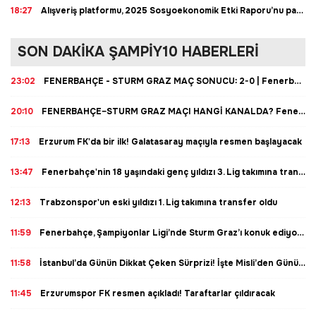
18:27
Alışveriş platformu, 2025 Sosyoekonomik Etki Raporu’nu paylaştı
SON DAKİKA ŞAMPİY10 HABERLERİ
23:02
FENERBAHÇE - STURM GRAZ MAÇ SONUCU: 2-0 | Fenerbahçe maçı kaç kaç bitti? FB Sturm Graz maç özeti ve golleri
20:10
FENERBAHÇE–STURM GRAZ MAÇI HANGİ KANALDA? Fenerbahçe'nin maçı ne zaman, saat kaçta, Fenerbahçe'nin maçı hangi kanalda, şifresiz mi?
17:13
Erzurum FK'da bir ilk! Galatasaray maçıyla resmen başlayacak
13:47
Fenerbahçe'nin 18 yaşındaki genç yıldızı 3. Lig takımına transfer oldu
12:13
Trabzonspor'un eski yıldızı 1. Lig takımına transfer oldu
11:59
Fenerbahçe, Şampiyonlar Ligi’nde Sturm Graz’ı konuk ediyor! İşte Misli'de günün en çok oynanan maçları...
11:58
İstanbul’da Günün Dikkat Çeken Sürprizi! İşte Misli’den Günün Altılı Analizi…
11:45
Erzurumspor FK resmen açıkladı! Taraftarlar çıldıracak