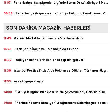
11:07
Fenerbahçe, Şampiyonlar Ligi’nde Sturm Graz’ı ağırlıyor! Maçın heyecanı canlı sohbet ile Misli’de
09:59
Fenerbahçe ilk yarıda en az bir gol buluyor; Panathinaikos’un karşılaşmaları üst bitiyor... İşte Misli’den Günün Tüyoları!
SON DAKİKA MAGAZİN HABERLERİ
11:45
Gelinim Mutfakta yeni sezona ‘merhaba’ diyor
16:23
Uzak Şehir, İtalya ve Kolombiya’da zirvede
16:20
“Aksiyon sahnelerinden önce rap dinliyorum”
11:39
İstanbul Festivali’nde Ajda Pekkan ve Gökhan Türkmen rüzgarı esti
11:55
Aras köşeye sıkıştı!
14:00
“İki Kişilik Oyun” bu akşam Selamiçeşme’de seyiricisi ile buluşuyor
14:00
“Herkes Kocama Benziyor” 3 Ağustos’ta Selamiçeşme’de sahnede