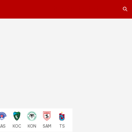
Ara
KAS
KOC
KON
SAM
TS