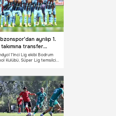
bzonspor'dan ayrılıp 1.
 takımına transfer
ular
dyol 1'inci Lig ekibi Bodrum
ol Kulübü, Süper Lig temsilcisi
zonspor'dan iki genç
cuyu kadrosuna dahil etti.