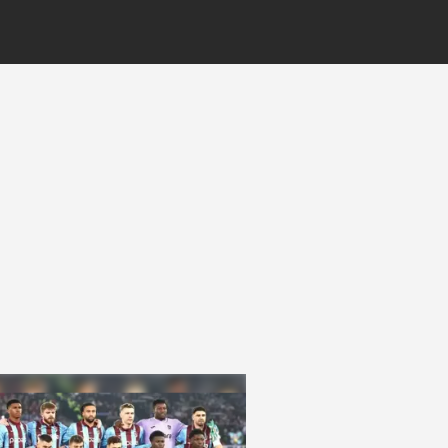
perde arkası:
Bordo-Mavililer
Mohamed Salah
transferinde
maliyeti
karşılayabilir mi?
İşte dev transfe
son durum