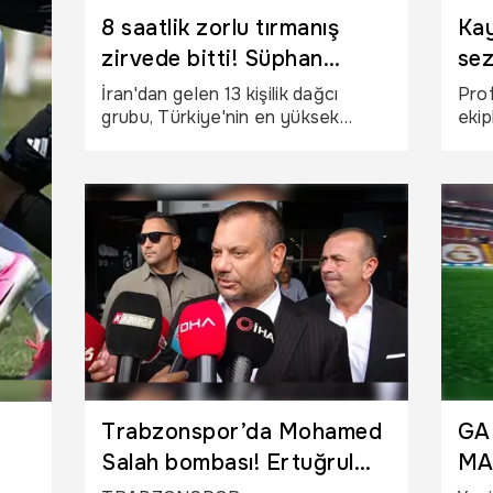
8 saatlik zorlu tırmanış
Kay
zirvede bitti! Süphan
sez
Dağı’nda görkemli tırmanış
bel
İran'dan gelen 13 kişilik dağcı
Prof
grubu, Türkiye'nin en yüksek
ekip
üçüncü dağı olan 4 bin 58 metre
yeni
rakımlı Süphan Dağı'na başarılı bir
belli
zirve tırmanışı gerçekleştirdi.
Trabzonspor’da Mohamed
GA
Salah bombası! Ertuğrul
MA