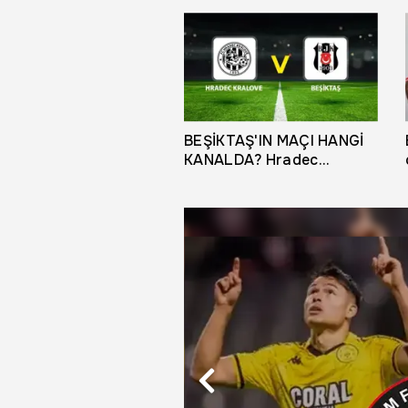
BEŞİKTAŞ'IN MAÇI HANGİ
KANALDA? Hradec
Kralove - Beşiktaş maçı
hangi kanalda?
Beşiktaş'ın maçı ne
zaman, saat kaçta?
Hradec Kralove - Beşiktaş
karşılaşması şifreli mi?