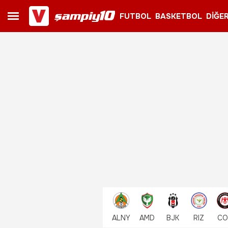
FUTBOL
BASKETBOL
DİĞE
ALNY
AMD
BJK
RIZ
CO