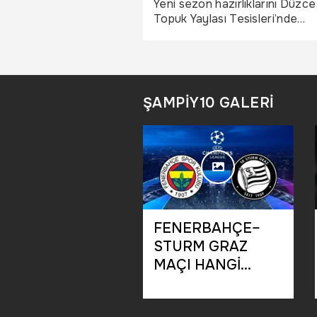
Gençlerbirliği’ni devirdi!
Yeni sezon hazırlıklarını Düzce
Topuk Yaylası Tesisleri’nde
sürdüren Gençlerbirliği, hazırlı
maçında karşılaştığı Kocaelisp
2-1 mağlup oldu.
ŞAMPİY10 GALERİ
NERBAHÇE -
FENERBAHÇE–
TURM GRAZ
STURM GRAZ
Ç SONUCU: 2-
MAÇI HANGİ
| Fenerbahçe
KANALDA?
çı kaç kaç bitti?
Fenerbahçe'nin