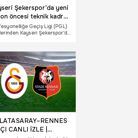
seri Şekerspor’da yeni
on öncesi teknik kadro
li oldu
esyonelliğe Geçiş Ligi (PGL)
lerinden Kayseri Şekerspor'da
 sezon öncesi teknik kadro
 oldu.
LATASARAY–RENNES
ÇI CANLI İZLE |