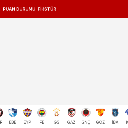
R
PUAN DURUMU
FİKSTÜR
R
EBB
EYP
FB
GS
GAZ
GNÇ
GÖZ
İBA