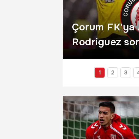
i renklerine
Çorum FK'ya
Rodriguez son
bombası! Por
geliyor
1
2
3