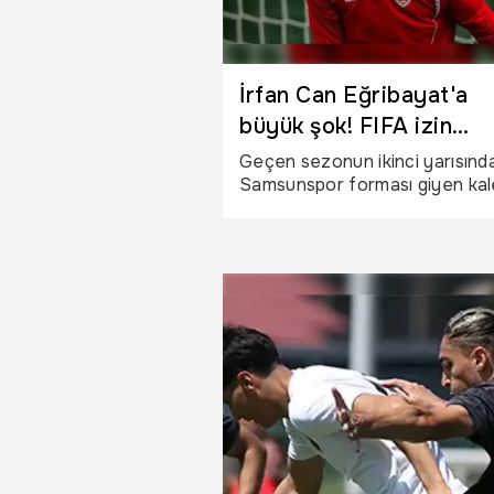
İrfan Can Eğribayat'a
büyük şok! FIFA izin
vermedi, İsmail Kartal d
Geçen sezonun ikinci yarısınd
Samsunspor forması giyen kal
istemiyor
İrfan Can Eğribayat’ın
Gençlerbirliği’ne transferi
gerçekleşmedi. Kulüplerin anl
sağladığı öne sürülürken, FIFA’
Gençlerbirliği’ne getirdiği tran
yasağı işlemlerin tamamlanmas
engelledi.