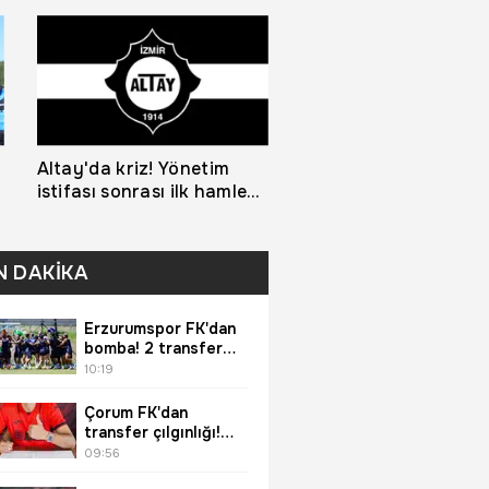
Altay'da kriz! Yönetim
istifası sonrası ilk hamle
geldi
N DAKİKA
Erzurumspor FK'dan
bomba! 2 transfer
birden sessiz
10:19
sedasız bitti
Çorum FK'dan
transfer çılgınlığı!
Benfica, AZ Alkmaar
09:56
sonrası imzayı attı