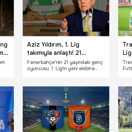
ang
Aziz Yıldırım, 1. Lig
Tra
m,
takımıyla anlaştı! 21
Lig
yaşındaki yıldız imzayı attı
old
um
Fenerbahçe'nin 21 yaşındaki genç
Tren
oyuncusu, 1. Lig'in yeni ekibine
Futb
transfer oldu. Aziz Yıldırım
Trab
r
yönetiminin 1. Lig ekibiyle genç
oyun
yıldızın kiralanması konusunda
ı
anlaştığı ifade edildi.
u