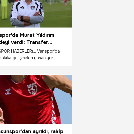
spor'da Murat Yıldırım
deyi verdi: Transfer
çekleşecek
POR HABERLERİ... Vanspor'da
akika gelişmeleri yaşanıyor.
dyol 1. Lig ekiplerinden Vanspor
 "ligde kalıcı olmak" öncelikli
 olarak belirlendi. Vanspor FK
k direktörü Murat Yıldırım transfer
sini açıkladı.
sunspor'dan ayrıldı, rakip