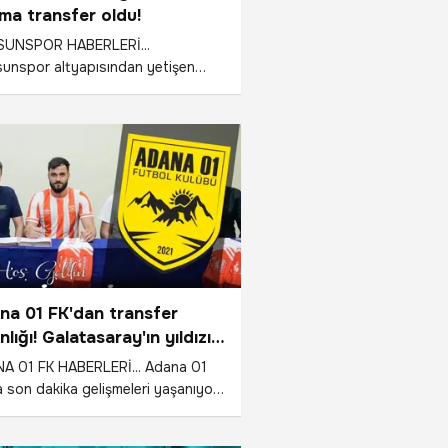
ıma transfer oldu!
UNSPOR HABERLERİ...
unspor altyapısından yetişen
z Şeker, Göztepe ile 2030'a kadar
esyonel sözleşme imzaladı. Genç
lcu, kırmızı-beyazlı kulübe
sal bir mesajla veda etti.
na 01 FK'dan transfer
ınlığı! Galatasaray'ın yıldızı
yı attı
A 01 FK HABERLERİ... Adana 01
 son dakika gelişmeleri yaşanıyor.
 sezon öncesi Adana ekibi peş
transferleri patlattı.