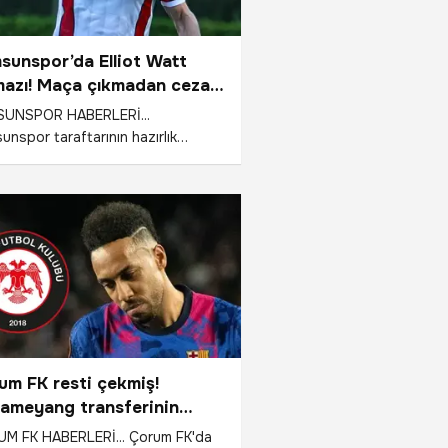
sunspor’da Elliot Watt
mazı! Maça çıkmadan ceza
di, düğmeye basıldı
UNSPOR HABERLERİ...
nspor taraftarının hazırlık
arındaki performansıyla beğenisini
an Elliot Watt’ın İskoçya’da aldığı
lık cezanın Süper Lig’de geçerli
 olmayacağı merak konusu oldu.
unspor İcra Kurulu Üyesi Fazlıhan
, konuyla alakalı sosyal
adan açıklama yaptı.
um FK resti çekmiş!
ameyang transferinin
en iptal olduğunu açıkladı
M FK HABERLERİ... Çorum FK'da