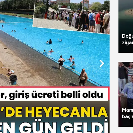
Doğu
ziya
Mame
başl