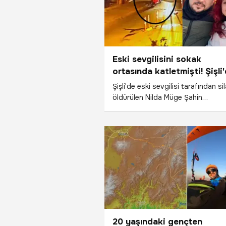
Eski sevgilisini sokak
ortasında katletmişti! Şişli
vahşette kan donduran
Şişli'de eski sevgilisi tarafından si
detaylar ortaya çıktı
öldürülen Nilda Müge Şahin
cinayetinde yeni detaylar ortaya çı
Katilin 2021 yılında bir hemşireyi
bıçakladığı gerekçesiyle 14 yıl hap
cezası aldığı, ancak denetimli
serbestlikle tahliye edildiği öğrenil
İşte detaylar...
20 yaşındaki gençten