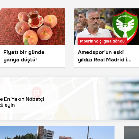
Mourinho çılgına döndü
Fiyatı bir günde
Amedspor'un eski
yarıya düştü!
yıldızı Real Madrid'i
karıştırdı!
e En Yakın Nöbetçi
üleyin