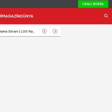
CANLI BORSA
İ
MAGAZİN
DÜNYA
Ara
e-Okul Giriş: LGS Nakil Başvurusu Nasıl Yapılır? MEB LGS Yerleştirme Sonuçları Sorgulama Ekranı | LGS Nakil İşlemleri Nereden Yapılır?