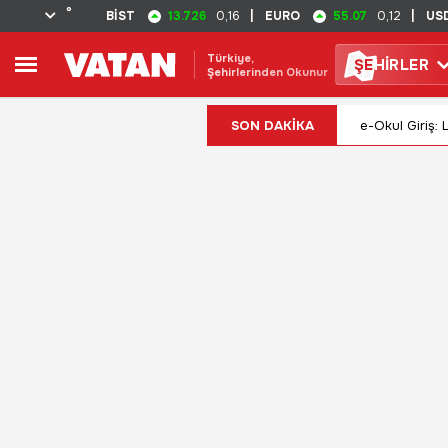
°
13.726
55.07
BİST
0,16
|
EURO
0,12
|
US
Türkiye,
ŞE
HİRLER
Şehirlerinden Okunur
SON DAKİKA