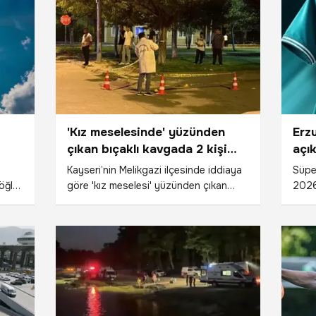
; il
lahmacun dağıttı.
atör,
a
de
ve su
ı.
'Kız meselesinde' yüzünden
Erz
çıkan bıçaklı kavgada 2 kişi
açık
yaralandı
Kayseri’nin Melikgazi ilçesinde iddiaya
Süpe
 öğle
göre 'kız meselesi' yüzünden çıkan
2026
0 gün
bıçaklı kavgada 2 kişi yaralanırken,
alter
Türk
polis olay sonrası kaçan şüpheliyi
"Penç
yakalamak için çalışma başlattı.
sezo
nde
oldu.
e