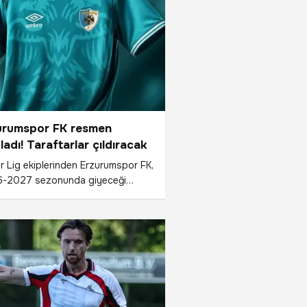
urumspor FK resmen
ladı! Taraftarlar çıldıracak
r Lig ekiplerinden Erzurumspor FK,
-2027 sezonunda giyeceği
natif formayı kamuoyuyla paylaştı.
e" adı verilen yeni forma, kulübün
n için tanıttığı dördüncü forma