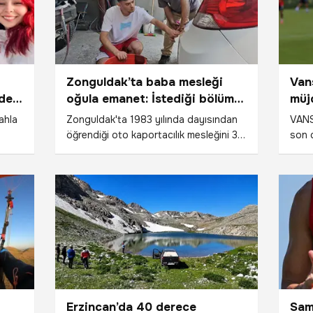
Zonguldak’ta baba mesleği
Van
'deki
oğula emanet: İstediği bölümü
müj
kazanamadı meslek sahibi
ger
lahla
Zonguldak'ta 1983 yılında dayısından
VANS
olmaya karar verdi
öğrendiği oto kaportacılık mesleğini 3
son d
ktı.
yıldır oğlu Barış (21) ile sürdüren Ozan
Tren
Çimşir (55), “Oğlumu 3 seneden beri
FK'de
is
yanıma aldım. Onu da yetiştirmeye
hedef
uğraşıyoruz. Bizden sonra baba
tekni
di.
mesleğini devam ettirecek inşallah.
müjde
Oğlumla çalışmak güzel bir duygu. Şu
an çırak bulmak sıkıntı zaten” dedi.
Erzincan’da 40 derece
Sam