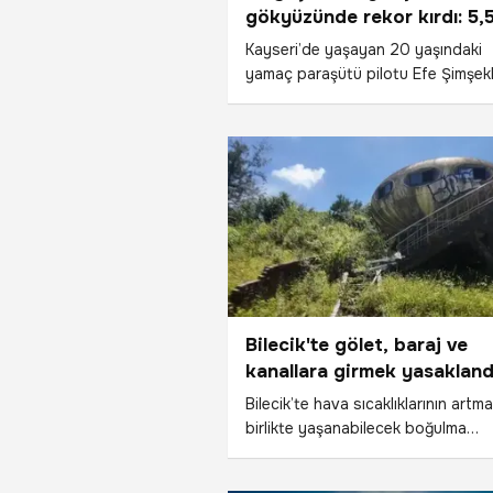
gökyüzünde rekor kırdı: 5,
saat havada kaldı, Kayseri
Kayseri’de yaşayan 20 yaşındaki
Kahramanmaraş'a uçtu
yamaç paraşütü pilotu Efe Şimşekli
yamaç paraşütü sporu sınırlarını
zorlayan muazzam bir mesafe (cr
country) uçuşuna imza attı. Talas
ilçesinde bulunan yaklaşık 1.750 ra
Ali Dağı’ndan havalanan genç spo
gökyüzünde tam 5,5 saat geçirer
160 kilometrelik zorlu rotayı tama
ve Kahramanmaraş’ın Ekinözü ilçes
bağlı Ortaören Mahallesi’ne güvenli
iniş gerçekleştirdi.
Bilecik'te gölet, baraj ve
kanallara girmek yasakland
Bilecik’te hava sıcaklıklarının artma
birlikte yaşanabilecek boğulma
olaylarının önüne geçebilmek amac
radikal bir karar alındı. Bilecik Valili