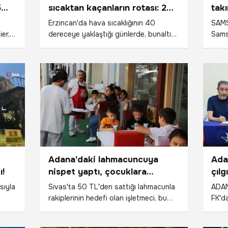
5
sıcaktan kaçanların rotası: 2
tak
'den
bin 850 metredeki doğal klima
Erzincan'da hava sıcaklığının 40
SAMS
er,
dereceye yaklaştığı günlerde, bunaltıcı
Sams
sıcaktan kaçmak isteyen doğaseverler
Deni
oss-
rotalarını Munzur Dağları'nın 2 bin 850
prof
metre rakımındaki saklı güzelliği Nav
futbo
kımlı
Göl'e çevirdi. Kent merkezine göre
duygu
rcu,
yaklaşık 16 derece daha serin olan göl
ek
çevresi, ziyaretçilerine adeta doğal
mladı
klima etkisi yaşattı.
ine
 bir
Adana'daki lahmacuncuya
Ada
ı!
nispet yaptı, çocuklara
çılg
ücretsiz lahmacun dağıttı
imza
sıyla
Sivas'ta 50 TL'den sattığı lahmacunla
ADAN
rakiplerinin hedefi olan işletmeci, bu
FK'da
ıyla
kez Adana'da anne ve çocuğunu üzen
Yeni
ği
lahmacuncuya nispet ücretsiz
peşe 