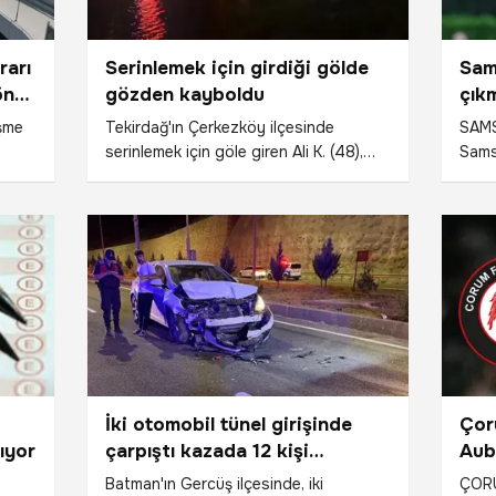
rarı
Serinlemek için girdiği gölde
Sam
 önü
gözden kayboldu
çık
gel
eşme
Tekirdağ'ın Çerkezköy ilçesinde
SAMS
serinlemek için göle giren Ali K. (48),
Samsu
Ş’a
kayboldu.
maçl
ı.
kazan
mesi,
4 maç
olup
ir
Sams
Carus
ir
medy
ilde
sisin
İki otomobil tünel girişinde
Çor
lıyor
çarpıştı kazada 12 kişi
Aub
yaralandı
ned
6
Batman'ın Gercüş ilçesinde, iki
ÇORU