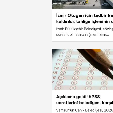
İzmir Otogarı için tedbir ka
kaldırıldı, tahliye işleminin
açıldı
İzmir Büyükşehir Belediyesi, sözl
süresi dolmasına rağmen İzmir
Otogarı’nı tahliye etmeyen İZOTA
yönelik hukuk mücadelesini kazand
İzmir 23’üncü Asliye Hukuk Mahke
otogarın tahliye işlemlerinin
durdurulmasına ilişkin ihtiyati tedb
kararını Yargıtay incelemesinin
tamamlanması üzerine kaldırdı. İzm
Büyükşehir Belediyesi tahliye
işlemlerinin ardından otogarın
işletmesini devralarak, hızlı bir şek
tadilat çalışmalarına başlayarak, te
Açıklama geldi! KPSS
fiziki şartlarını iyileştirecek.
ücretlerini belediyesi karşı
Samsun'un Canik Belediyesi, 202