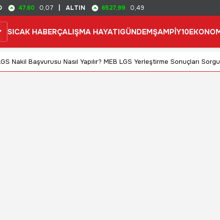
47.60
6527,99
D
0,07
|
ALTIN
0,49
SICAK HABER
ÇALIŞMA HAYATI
GÜNDEM
ŞAMPİY10
EKONOM