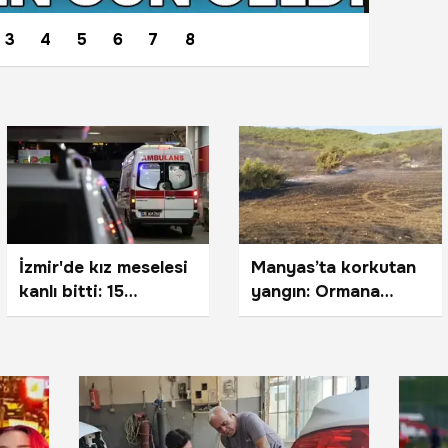
3
4
5
6
7
8
İzmir'de kız meselesi
Manyas’ta korkutan
kanlı bitti: 15
yangın: Ormana
yaşındaki genç
sıçrayan alevler
kalbinden bıçaklandı!
kontrol altına alındı!