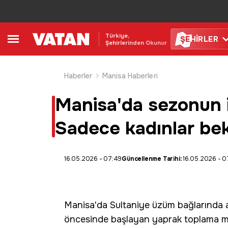
Türkiye,
ŞE
HİRLER
Şehirlerinden Okunur
Haberler
Manisa Haberleri
Manisa'da sezonun il
Sadece kadınlar bek
16.05.2026 - 07:49
Güncellenme Tarihi:
16.05.2026 - 0
Manisa
'da Sultaniye
üzüm
bağlarında 
öncesinde başlayan yaprak toplama mesa