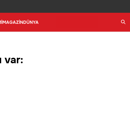
İ
MAGAZİN
DÜNYA
Ara
 var: