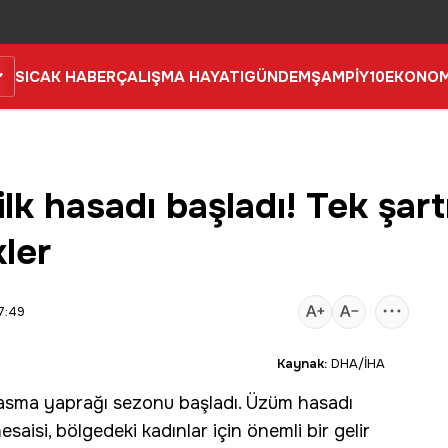
SICAK HABER
ÇALIŞMA HAYATI
GÜNDEM
ŞAMPİY10
EKONOM
k hasadı başladı! Tek şartı
ler
7:49
Kaynak:
DHA/İHA
asma yaprağı sezonu başladı. Üzüm hasadı
isi, bölgedeki kadınlar için önemli bir gelir