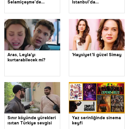
Selamiçeşme’de
İstanbul’da
sahnede
sahneleniyor
Aras, Leyla'yı
'Haysiyet'li güzel Simay
kurtarabilecek mi?
Sınır köyünde yürekleri
Yaz serinliğinde sinema
ısıtan Türkiye sevgisi
keyfi