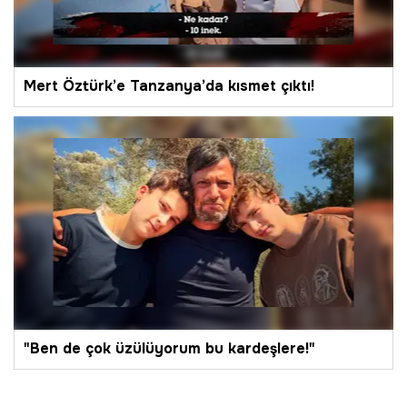
Mert Öztürk’e Tanzanya’da kısmet çıktı!
"Ben de çok üzülüyorum bu kardeşlere!"