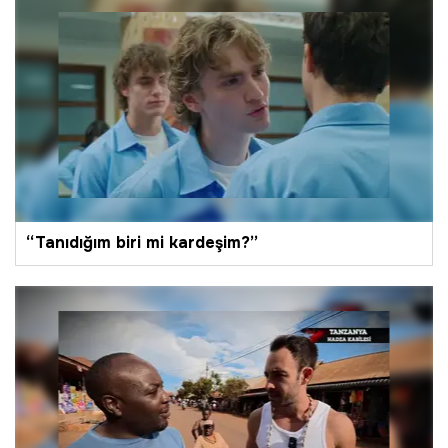
MasterChef Eren şampiyon oldu mu? Eren
Kaşıkçı MasterChef'te şampiyon oldu mu?
“Tanıdığım biri mi kardeşim?”