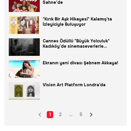
Sahne’de
"Kırık Bir Aşk Hikayesi" Kalamış’ta
İzleyiciyle Buluşuyor
Cannes Ödüllü "Büyük Yolculuk"
Kadıköy’de sinemaseverlerle
buluşuyor
Ekranın yeni divası Şebnem Akkaya!
Vision Art Platform Londra'da
1
2
...
5