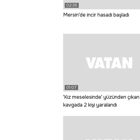
02:35
Mersin'de incir hasadı başladı
01:07
'Kız meselesinde' yüzünden çıkan 
kavgada 2 kişi yaralandı