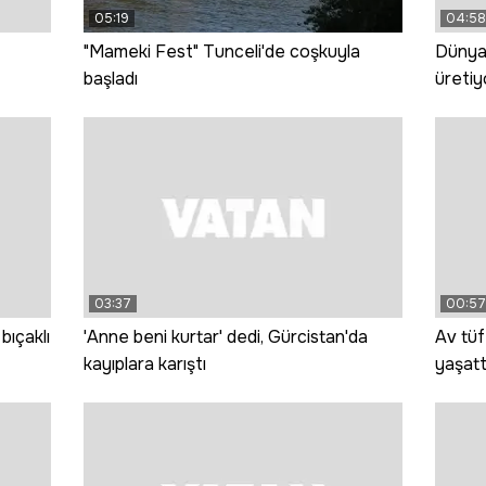
05:19
04:58
"Mameki Fest" Tunceli'de coşkuyla
Dünyan
başladı
üretiy
03:37
00:57
bıçaklı
'Anne beni kurtar' dedi, Gürcistan'da
Av tü
kayıplara karıştı
yaşattı