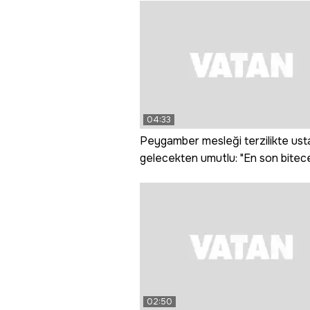
04:33
Peygamber mesleği terzilikte ust
gelecekten umutlu: "En son bitec
meslek terzilik"
02:50