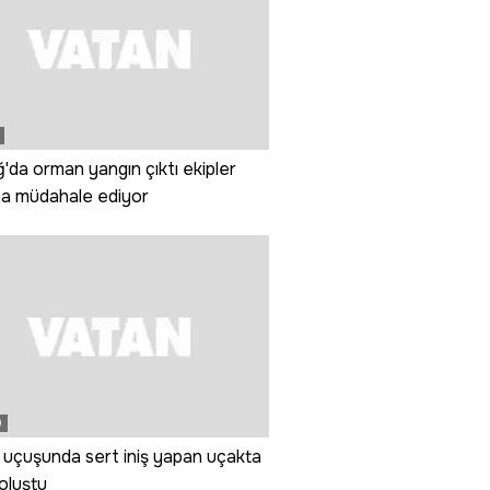
'da orman yangın çıktı ekipler
na müdahale ediyor
0
 uçuşunda sert iniş yapan uçakta
oluştu