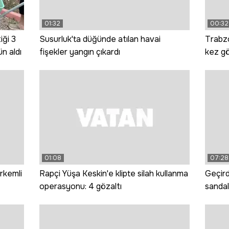
01:32
00:32
iği 3
Susurluk'ta düğünde atılan havai
Trabzo
n aldı
fişekler yangın çıkardı
kez gö
01:08
07:28
rkemli
Rapçi Yüşa Keskin'e klipte silah kullanma
Geçird
operasyonu: 4 gözaltı
sandal
dünya 