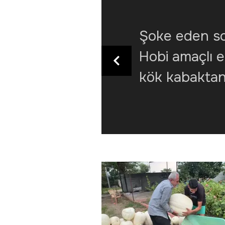
Şoke eden s
Hobi amaçlı e
kök kabaktan
tonun üzerin
aldı