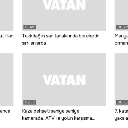
01:49
00:22
at Han
Tekirdağ'ın sarı tarlalarında bereketin
Manyas
sırrı arılarda
ormana
02:37
00:36
banca
Kaza dehşeti saniye saniye
7. kat
kamerada...ATV ile yolun karşısına
yakala
geçerken canından oldu