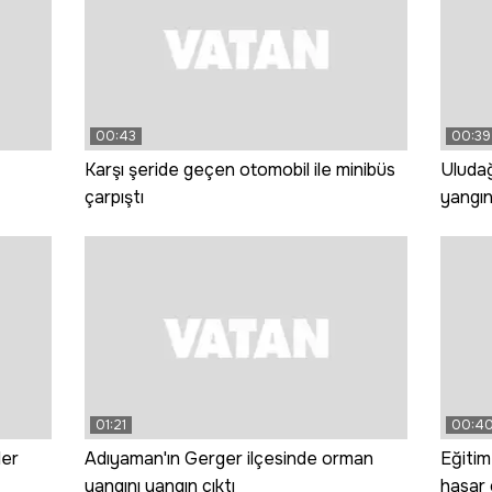
00:43
00:39
Karşı şeride geçen otomobil ile minibüs
Uludağ
çarpıştı
yangı
01:21
00:4
ler
Adıyaman'ın Gerger ilçesinde orman
Eğitim
yangını yangın çıktı
hasar 