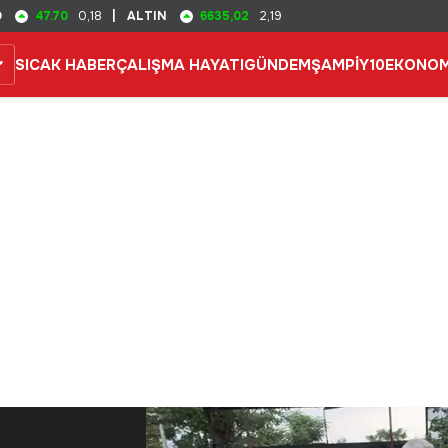
47.70
6635,02
D
0,18
|
ALTIN
2,19
SICAK HABER
ÇALIŞMA HAYATI
GÜNDEM
ŞAMPİY10
EKONOM