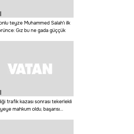
nlu teyze Muhammed Salah'ı ilk
rünce: Gız bu ne gada güççük
iği trafik kazası sonrası tekerlekli
yeye mahkum oldu, başarısı
tıp literatürüne girdi