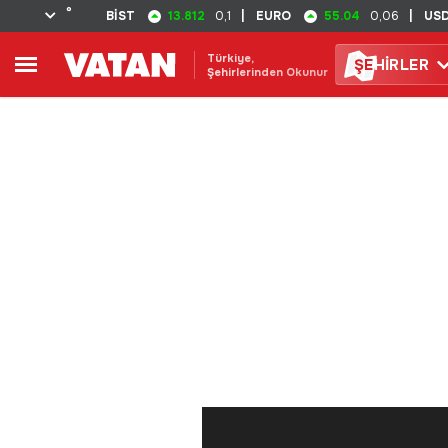
°
13.812
55.04
BİST
0,1
|
EURO
0,06
|
US
Türkiye,
ŞE
HİRLER
Şehirlerinden Okunur