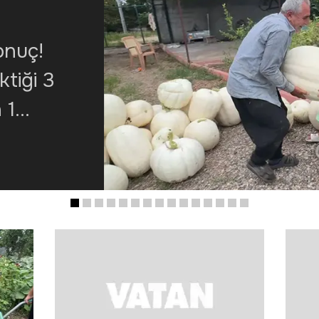
onuç!
ktiği 3
 1
de ürün