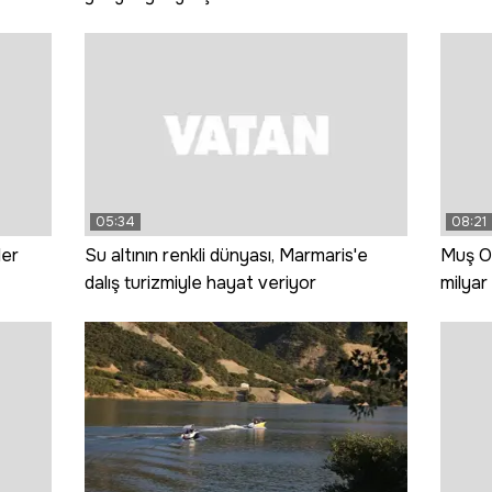
05:34
08:21
ler
Su altının renkli dünyası, Marmaris'e
Muş Ov
dalış turizmiyle hayat veriyor
milyar 