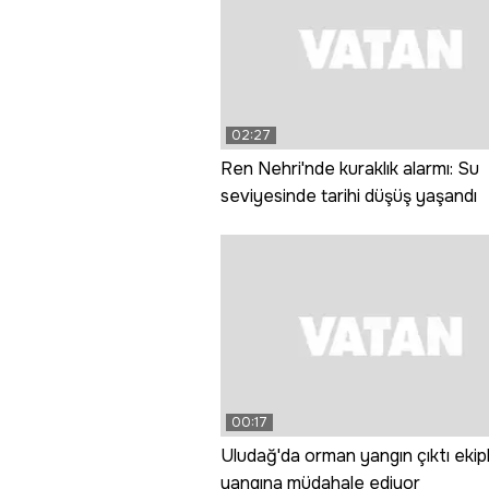
02:27
Ren Nehri'nde kuraklık alarmı: Su
seviyesinde tarihi düşüş yaşandı
00:17
Uludağ'da orman yangın çıktı ekip
yangına müdahale ediyor