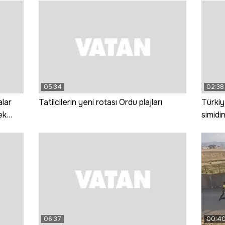
05:34
02:38
alar
Tatilcilerin yeni rotası Ordu plajları
Türkiy
ek
simidin
06:37
00:4