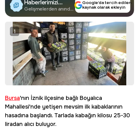
Haberlerimizi
Google’da tercih edilen
kaynak olarak ekleyin
Google'da Takip
Gelişmelerden anında
haberdar olun.
Edin
1
Bursa
'nın İznik ilçesine bağlı Boyalıca
Mahallesi'nde yetişen mevsim ilk kabaklarının
hasadına başlandı. Tarlada kabağın kilosu 25-30
liradan alıcı buluyor.