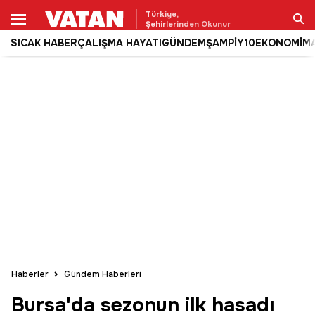
Türkiye,
Şehirlerinden Okunur
SICAK HABER
ÇALIŞMA HAYATI
GÜNDEM
ŞAMPİY10
EKONOMİ
M
Ara
Haberler
Gündem Haberleri
Bursa'da sezonun ilk hasadı