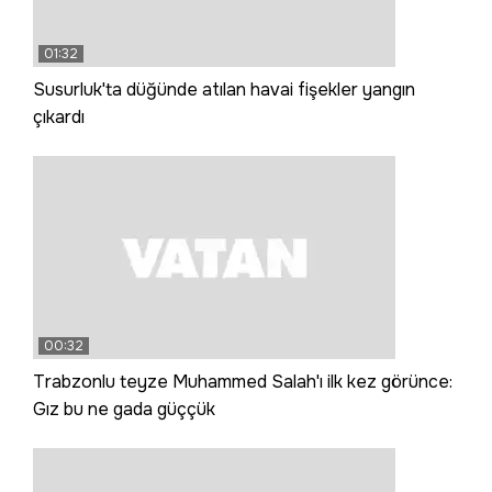
01:32
Susurluk'ta düğünde atılan havai fişekler yangın
çıkardı
00:32
Trabzonlu teyze Muhammed Salah'ı ilk kez görünce:
Gız bu ne gada güççük