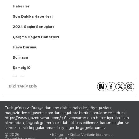
Haberler
Son Dakika Haberleri
2024 Seçim Sonuçları
Çalışma Hayatı Haberleri
Hava Durumu
Bulmaca
Şampiy10
Fikstür
BİZİ TAKİP EDİN
Puan Durumu
Gündem Haberleri
Türkiye'den ve Dünya’dan son dakika haberler, köşe yazıları,
Yaşam Haberleri
magazinden siyasete, spordan seyahate bütün konuların tek adresi
https://www.gazetevatan.com/ ; Gazetevatan.com haber içerikleri izin
Ekonomi Haberleri
alınmadan, kaynak gösterilerek dahi iktibas edilemez, kanuna aykırı ve
izinsiz olarak kopyalanamaz, başka yerde yayınlanamaz.
Dünya Haberleri
© 2026
• Künye
• Kişisel Verilerin Korunması
GazeteVatan.com
• Hata Bildir