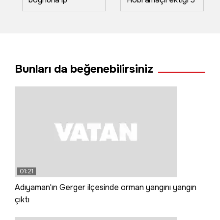
geçirerek
kök kabaktan 1
darbettikleri
tonun üzerinde
taksiciyi
ürün aldı
gasbettiler; o anlar
kamerada
Bunları da beğenebilirsiniz
01:21
Adıyaman'ın Gerger ilçesinde orman yangını yangın
çıktı