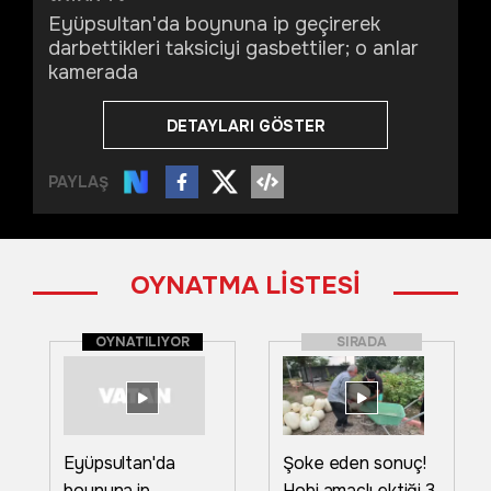
Eyüpsultan'da boynuna ip geçirerek
darbettikleri taksiciyi gasbettiler; o anlar
kamerada
DETAYLARI GÖSTER
PAYLAŞ
OYNATMA LİSTESİ
OYNATILIYOR
SIRADA
Eyüpsultan'da
Şoke eden sonuç!
boynuna ip
Hobi amaçlı ektiği 3