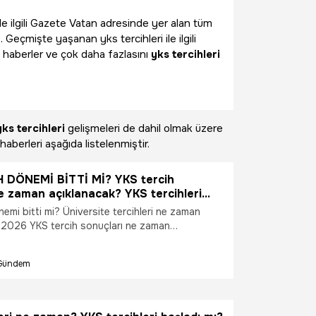
ile ilgili Gazete Vatan adresinde yer alan tüm
 Geçmişte yaşanan yks tercihleri ile ilgili
 haberler ve çok daha fazlasını
yks tercihleri
yks tercihleri
gelişmeleri de dahil olmak üzere
haberleri aşağıda listelenmiştir.
 DÖNEMİ BİTTİ Mİ? YKS tercih
e zaman açıklanacak? YKS tercihleri
e zaman bitiyor? YKS tercihleri hangi
emi bitti mi? Üniversite tercihleri ne zaman
na erecek?
 2026 YKS tercih sonuçları ne zaman
ÖSYM AİS üzerinden yapılan YKS tercih işlemleri
e zaman? Üniversite adayları tercihlerini
Gündem
r mi? YKS tercih ekranı ne zaman kapanacak?
dayın gündeminde yer alan YKS tercih süreciyle
alar hız kazandı. Üniversite hayalini kuran adaylar,
inin bitiş tarihini ve tercih sonuçlarının