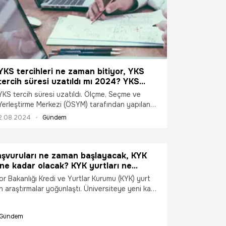
YKS tercihleri ne zaman bitiyor, YKS
tercih süresi uzatıldı mı 2024? YKS
tercihinde son gün 4 Ağustos mu?
YKS tercih süresi uzatıldı. Ölçme, Seçme ve
Yerleştirme Merkezi (ÖSYM) tarafından yapılan
açıklamaya göre Yükseköğretim Kurumları Sınavı
2.08.2024
Gündem
(YKS) tercih süreci 4 Ağustos’a kadar uzatıldı.
aşvuruları ne zaman başlayacak, KYK
 ne kadar olacak? KYK yurtları ne
acak 2024?
r Bakanlığı Kredi ve Yurtlar Kurumu (KYK) yurt
in araştırmalar yoğunlaştı. Üniversiteye yeni kayıt
renciler tercih süreçlerine devam ederken,
a şehirden yana kullanacaklar yurt başvurularına
Gündem
ları sorgulamaya başladı. Yükseköğretim