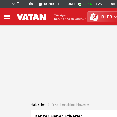
°
13.703
55.14
BİST
0
|
EURO
0,25
|
USD
Türkiye,
ŞE
HİRLER
Şehirlerinden Okunur
Haberler
Yks Tercihleri Haberleri
Benzer Haber Etiketleri