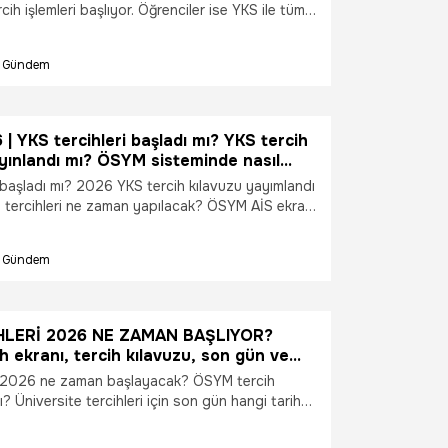
cih işlemleri başlıyor. Öğrenciler ise YKS ile tüm
k ediyor. YKS tercihleri ne zaman? YKS tercihleri
S tercih tarihleri ne zaman? YKS tercihleri hangi
Gündem
hleri kaç gün sürecek? İşte yanıtı...
 YKS tercihleri başladı mı? YKS tercih
yınlandı mı? ÖSYM sisteminde nasıl
lır? YKS'de tercih yaparken nelere
 başladı mı? 2026 YKS tercih kılavuzu yayımlandı
meli?
e tercihleri ne zaman yapılacak? ÖSYM AİS ekranı
ih işlemleri nasıl tamamlanır? Milyonlarca
yının merak ettiği tüm sorular yanıt buldu.
Gündem
n yayımlanan tercih kılavuzu ile birlikte tercih
njanlar, tercih ekranı ve başvuru sürecine ilişkin
şti.
HLERİ 2026 NE ZAMAN BAŞLIYOR?
 ekranı, tercih kılavuzu, son gün ve
 yapılır?
i 2026 ne zaman başlayacak? ÖSYM tercih
mı? Üniversite tercihleri için son gün hangi tarih?
avuzu yayımlandı mı? Adaylar tercihlerini nasıl
ersite hayali kuran milyonlarca adayın