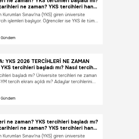
eri ne zaman? YKS tercihleri başladı mı?
tarihi merak ediyor. İşte YKS tercih maratonunda
tarihleri ne zaman? YKS tercihleri hangi
cih takvimi ve sonuç sürecine ilişkin tüm
rcihleri kaç gün sürecek?
Kurumları Sınavı'na (YKS) giren üniversite
cih işlemleri başlıyor. Öğrenciler ise YKS ile tüm
k ediyor. YKS tercihleri ne zaman? YKS tercihleri
S tercih tarihleri ne zaman? YKS tercihleri hangi
Gündem
hleri kaç gün sürecek? İşte yanıtı...
A: YKS 2026 TERCİHLERİ NE ZAMAN
KS tercihleri başladı mı? Nasıl tercih
hleri başladı mı? Üniversite tercihleri ne zaman
M tercih ekranı açıldı mı? Adaylar tercihlerini
acak? Kaç tercih hakkı bulunuyor? Milyonlarca
ndemindeki tüm sorular yanıt buldu. İşte YKS
Gündem
ihleri, tercih işlemleri ve üniversite tercihlerinde
i gereken detaylar.
eri ne zaman? YKS tercihleri başladı mı?
tarihleri ne zaman? YKS tercihleri hangi
rcihleri kaç gün sürecek?
Kurumları Sınavı'na (YKS) giren üniversite