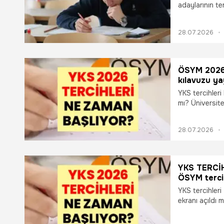
adaylarının ter
detayları mera
başladı mı? YK
28.07.2026
gün? YKS terci
ÖSYM 2026 |
kılavuzu ya
tercih yapı
YKS tercihleri
dikkat edil
mı? Üniversit
üzerinden terc
üniversite ada
28.07.2026
ÖSYM tarafında
takvimi, konte
ayrıntılar netle
YKS TERCİ
ÖSYM tercih
tercih nasıl
YKS tercihler
ekranı açıldı 
YKS tercih kıl
yapacak? Üniv