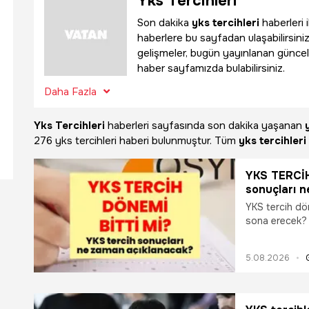
Yks Tercihleri
Son dakika
yks tercihleri
haberleri 
haberlere bu sayfadan ulaşabilirsiniz.
gelişmeler, bugün yayınlanan güncel
haber sayfamızda bulabilirsiniz.
Daha Fazla
Yks Tercihleri
haberleri sayfasında son dakika yaşanan
276 yks tercihleri haberi bulunmuştur. Tüm
yks tercihleri
YKS TERCİH
sonuçları n
bitti mi, n
YKS tercih dön
tarihte so
sona erecek?
açıklanacak? 
için son gün n
5.08.2026
değiştirebili
Milyonlarca a
ilgili araştırm
tercih işlemler