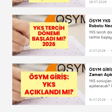
28.07.2026
gündeminde YK
açıklanan terci
kontenjanlar, b
detayları araş
ÖSYM YKS T
tercih kılavuzu
Robotu Ned
Bitiyor?
YKS tercih dön
tarihte başlay
Başarı sırala
YKS tercihler
21.07.2026
açıklanmasını
üniversite ter
adaylar, tercih
başarı sıralam
ÖSYM GİRİŞ
araştırıyor. İ
Zaman Açık
ayrıntılar.
Başlıyor? İ
YKS sonuçları
açıklanacak? Ü
TYT, AYT ve Y
üniversite ada
16.07.2026
Üniversite ha
açıklanacak so
takvimini araş