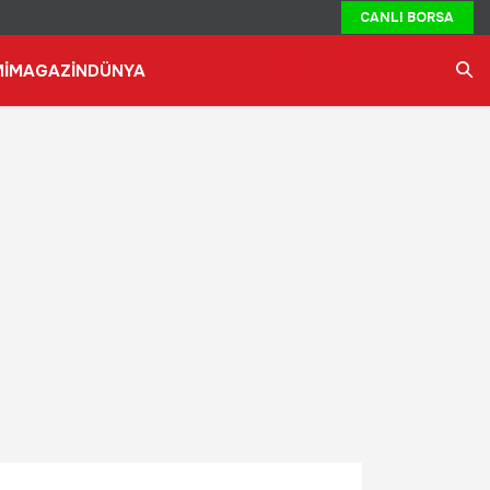
CANLI BORSA
İ
MAGAZİN
DÜNYA
Ara