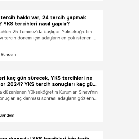
vı (YKS) tercihleri 2 Ağustos’a kadar
Peki, KYK yurt başvuruları ne zaman başlayacak,
ti ne kadar olacak? KYK yurtları ne zaman
tercih hakkı var, 24 tercih yapmak
4?
 YKS tercihleri nasıl yapılır?
rcihleri 25 Temmuz'da başlıyor. Yükseköğretim
vı tercih dönemi için adayların en çok istenen ve
iversite ve bölüm en üst tercihe, daha sonra
m ikinci tercihine yazmalıdır. Peki YKS'de 24
Gündem
zorunlu mu? YKS tercihleri nasıl yapılır?
eri kaç gün sürecek, YKS tercihleri ne
or 2024? YKS tercih sonuçları kaç gün
anır?
a düzenlenen Yükseköğretim Kurumları Sınavı'nın
nuçları açıklanması sonrası adayların gözlerinin
 tercih kılavuzu yayınlandı. ÖSYM'nin
2024-YKS Yükseköğretim Programları ve
Gündem
Kılavuzu erişime açıldı. Tercihler devam ederken
 kaç gün sürecek, YKS tercihleri ne zaman bitiyor
cih sonuçları kaç gün sonra açıklanır?
nıt aranmaya başlandı.
ı duyurdu! YKS tercihleri için tarih