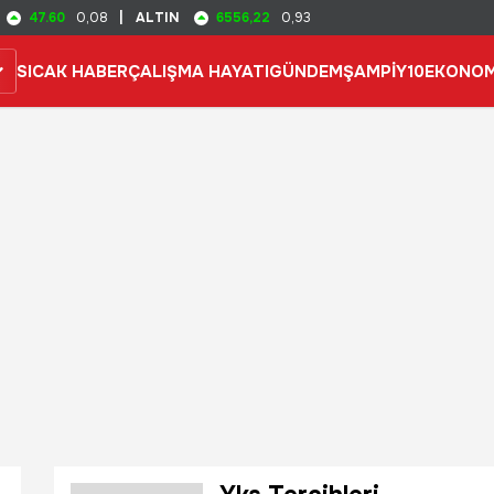
47.60
6556,22
0,08
|
ALTIN
0,93
SICAK HABER
ÇALIŞMA HAYATI
GÜNDEM
ŞAMPİY10
EKONOM