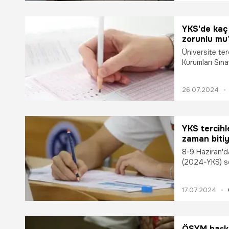
Kurumları Sına
yapabilecek. 
KYK yurt ücre
YKS'de kaç 
açılacak 202
zorunlu mu?
Üniversite te
Kurumları Sına
hedeflenen ün
istenen progra
26.07.2024
tercih yapmak 
YKS tercihl
zaman bitiy
sonra açıkl
8-9 Haziran'd
(2024-YKS) so
çevrildiği YKS
duyurusuyla 
17.07.2024
Kontenjanları 
YKS tercihleri
2024? YKS ter
Sorularına ya
ÖSYM başkan