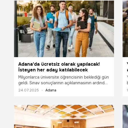
tercih marato
süreç bekliyo
ilgili tüm detay
Adana'da ücretsiz olarak yapılacak!
İsteyen her aday katılabilecek
Milyonlarca üniversite öğrencisinin beklediği gün
geldi. Sınav sonuçlarının açıklanmasının ardından
tercih dönemi başlıyor. Gitmek istediği okula ve
24.07.2025
Adana
bölüme karar veremeyen öğrenciler için
Adana'da tercih desteği ücretsiz olarak veriliyor.