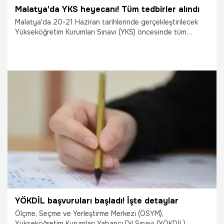
Malatya'da YKS heyecanı! Tüm tedbirler alındı
Malatya'da 20-21 Haziran tarihlerinde gerçekleştirilecek
Yükseköğretim Kurumları Sınavı (YKS) öncesinde tüm
hazırlıklar tamamlandı. Kent genelinde 160 sınav
merkezinde 59 bin 50 aday sınava girerken, güvenlik için
528 personel görev yapacak.
18.06.2026
Malatya
YÖKDİL başvuruları başladı! İşte detaylar
Ölçme, Seçme ve Yerleştirme Merkezi (ÖSYM),
Yükseköğretim Kurumları Yabancı Dil Sınavı (YÖKDİL)