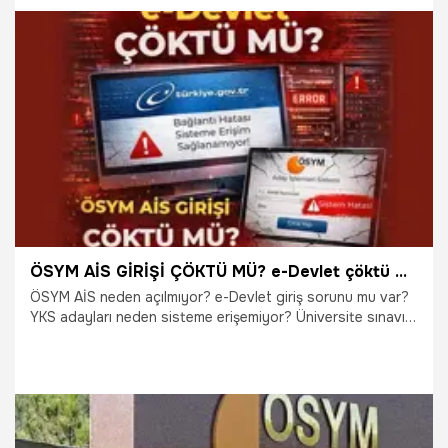
10.06.2026
Gündem
ÖSYM AİS GİRİŞİ ÇÖKTÜ MÜ? e-Devlet çöktü mü? Aday İşlemleri Sistemi’ne (AİS) neden girilmiyor? İşte son dakika gelişmeleri
ÖSYM AİS neden açılmıyor? e-Devlet giriş sorunu mu var?
YKS adayları neden sisteme erişemiyor? Üniversite sınavı
maratonunda kritik süreç devam ederken, milyonlarca
adayın aynı anda sisteme yüklenmesi sonrası “ÖSYM AİS
çöktü mü?”, “ÖSYM’ye neden girilmiyor?”, “e-Devlet çöktü
mü?”, “AİS giriş ekranı neden açılmıyor?” soruları en çok
araştırılan başlıklar arasına girdi. İşte AİS ve e - devlet
sistemlerine giriş hataları ve çözüm tavsiyeleri...