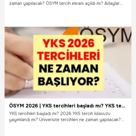
zaman yapılacak? ÖSYM tercih ekranı açıldı mı? Adaylar
tercihlerini nasıl oluşturacak? Kaç tercih hakkı bulunuyor?
Milyonlarca öğrencinin gündemindeki tüm sorular yanıt
buldu. İşte YKS 2026 tercih tarihleri, tercih işlemleri ve
üniversite tercihlerinde dikkat edilmesi gereken detaylar.
29.07.2026
Gündem
ÖSYM 2026 | YKS tercihleri başladı mı? YKS tercih kılavuzu yayınlandı mı? ÖSYM sisteminde nasıl tercih yapılır? YKS'de tercih yaparken nelere dikkat edilmeli?
YKS tercihleri başladı mı? 2026 YKS tercih kılavuzu
yayımlandı mı? Üniversite tercihleri ne zaman yapılacak?
ÖSYM AİS ekranı üzerinden tercih işlemleri nasıl
tamamlanır? Milyonlarca üniversite adayının merak ettiği