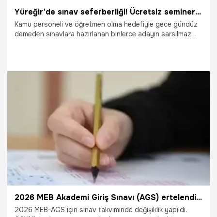
Yüreğir’de sınav seferberliği! Ücretsiz seminerde sır gibi taktikler paylaşıldı
Kamu personeli ve öğretmen olma hedefiyle gece gündüz
demeden sınavlara hazırlanan binlerce adayın sarsılmaz
destekçisi bu kez Yüreğir Belediyesi oldu. Belediyenin
organize ettiği "2026 MEB-AGS ve KPSS Coğrafya Genel
Tekrar Semineri", Adana Atatürk Kültür Merkezi’nde
muazzam bir katılımla gerçekleştirildi. Sınav öncesi son
taktikleri ve kritik coğrafya başlıklarını saniyeler içinde
hafızalarına kazımak isteyen adaylar salonu tamamen
doldurarak izdihama yol açtı.
7.07.2026
Adana
2026 MEB Akademi Giriş Sınavı (AGS) ertelendi mi? 2026 MEB Akademi Giriş Sınavı (AGS) ne zaman? 2026 MEB Akademi Giriş Sınavı (AGS) ile ilgili yeni açıklama var mı?
2026 MEB-AGS için sınav takviminde değişiklik yapıldı.