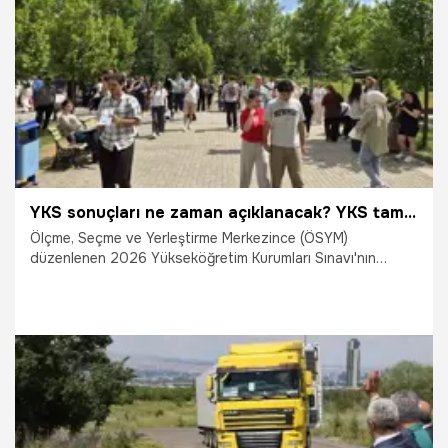
21.06.2026
Gündem
YKS sonuçları ne zaman açıklanacak? YKS tamamlandı, öğrenciler sonuçları bekliyor
Ölçme, Seçme ve Yerleştirme Merkezince (ÖSYM)
düzenlenen 2026 Yükseköğretim Kurumları Sınavı'nın
(2026-YKS) üçüncü ve son oturumu Yabancı Dil Testi
(YDT) tamamlandı.
21.06.2026
Gündem