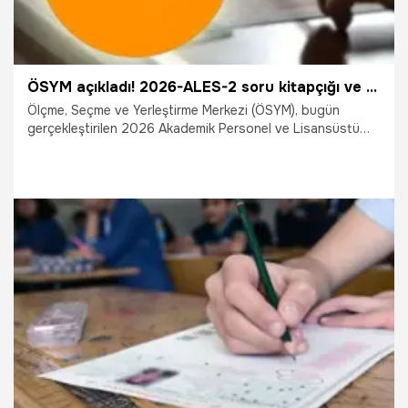
ÖSYM açıkladı! 2026-ALES-2 soru kitapçığı ve cevap anahtarı yayımlandı
Ölçme, Seçme ve Yerleştirme Merkezi (ÖSYM), bugün
gerçekleştirilen 2026 Akademik Personel ve Lisansüstü
Eğitimi Giriş Sınavı'nın (2026-ALES-2) temel soru kitapçığı
ile cevap anahtarının yüzde 10'unu erişime açtı.
2.08.2026
Gündem