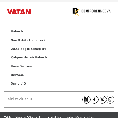
Haberler
Son Dakika Haberleri
2024 Seçim Sonuçları
Çalışma Hayatı Haberleri
Hava Durumu
Bulmaca
Şampiy10
Fikstür
BİZİ TAKİP EDİN
Puan Durumu
Gündem Haberleri
Türkiye'den ve Dünya’dan son dakika haberler, köşe yazıları,