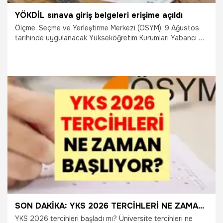
YÖKDİL sınava giriş belgeleri erişime açıldı
Ölçme, Seçme ve Yerleştirme Merkezi (ÖSYM), 9 Ağustos
tarihinde uygulanacak Yükseköğretim Kurumları Yabancı Dil
Sınavı’na (YÖKDİL/2) başvuran adayların sınava giriş
belgelerinin erişime açıldığını duyurdu.
30.07.2026
Gündem
SON DAKİKA: YKS 2026 TERCİHLERİ NE ZAMAN BAŞLIYOR? YKS tercihleri başladı mı? Nasıl tercih yapılır?
YKS 2026 tercihleri başladı mı? Üniversite tercihleri ne