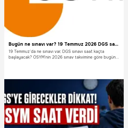
Bugün ne sınavı var? 19 Temmuz 2026 DGS saat kaçta, kaç dakika ve kaçta bitiyor?
19 Temmuz’da ne sınavı var, DGS sınavı saat kaçta
başlayacak? ÖSYM’nin 2026 sınav takvimine göre bugün
Dikey Geçiş Sınavı uygulanıyor. Saat 10.15’te başlayacak
DGS, 135 dakika sürecek ve saat 12.30’da bitecek. Ancak
adayların özellikle dikkat etmesi gereken bir saat daha var:
10.00’dan sonra sınav binalarına giriş yapılamayacak.
19.07.2026
Gündem