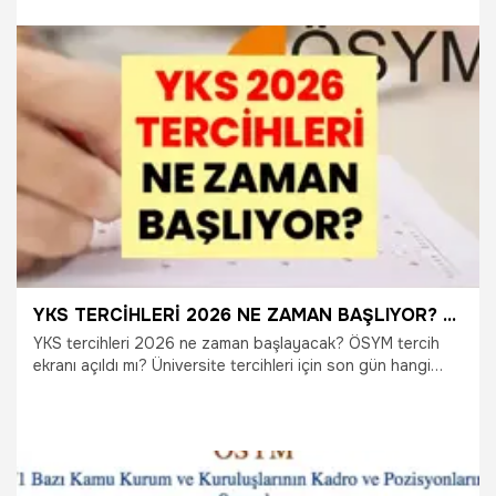
tüm sorular yanıt buldu. ÖSYM tarafından yayımlanan
tercih kılavuzu ile birlikte tercih takvimi, kontenjanlar, tercih
ekranı ve başvuru sürecine ilişkin ayrıntılar netleşti.
28.07.2026
Gündem
YKS TERCİHLERİ 2026 NE ZAMAN BAŞLIYOR? ÖSYM tercih ekranı, tercih kılavuzu, son gün ve tercih nasıl yapılır?
YKS tercihleri 2026 ne zaman başlayacak? ÖSYM tercih
ekranı açıldı mı? Üniversite tercihleri için son gün hangi
tarih? YKS tercih kılavuzu yayımlandı mı? Adaylar
tercihlerini nasıl yapacak? Üniversite hayali kuran
milyonlarca adayın gündeminde YKS tercih süreci yer
alıyor. ÖSYM tarafından açıklanan tercih takvimiyle birlikte
adaylar tercih ekranı, kontenjanlar, başarı sıralamaları ve