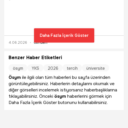
güncellendi mi, YKS, ALES, YÖKDİL ve AGS sınavları hangi
tarihlere alındı? Son dakika ÖSYM açıklamasına göre
değişen sınavlar ve tüm detaylar adaylar tarafından yoğun
şekilde araştırılıyor. İşte resmi duyuruya göre güncellenen
sınav tarihleri ve merak edilenler…
Daha Fazla İçerik Göster
4.06.2026
Gündem
Benzer Haber Etiketleri
ösym
YKS
2026
tercih
üniversite
Ösym
ile ilgili olan tüm haberleri bu sayfa üzerinden
görüntüleyebilirsiniz. Haberlerin detaylarını okumak ve
diğer görselleri incelemek istiyorsanız haberbaşlıklarına
tıklayabilirsiniz. Önceki
ösym
haberlerini görmek için
Daha Fazla İçerik Göster butonunu kullanabilirsiniz.