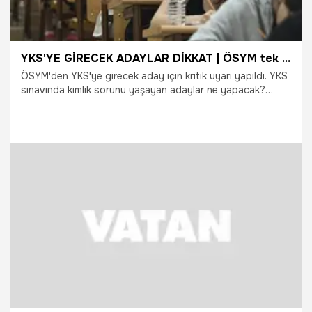
YKS'YE GİRECEK ADAYLAR DİKKAT | ÖSYM tek tek il ve ilçeleri açıkladı: İmzalı, mühürlü ve barkodlu olacak
ÖSYM'den YKS'ye girecek aday için kritik uyarı yapıldı. YKS
sınavında kimlik sorunu yaşayan adaylar ne yapacak?
Kimliğini kaybedenler sınava girebilecek mi? Fotoğrafsız
kimlik kartı olanlar için özel uygulama var mı? Milyonlarca
üniversite adayını ilgilendiren kritik açıklama geldi. İşte
ÖSYM'nin tüm adayları ilgilendiren uyarısının detayları...
19.06.2026
Gündem