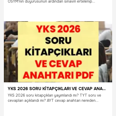
ÖSYM'nin duyurusunun ardından sınavın ertelenip
ertelenmediği, neden başka bir tarihe alındığı ve yeni
uygulama günü adayların en merak ettiği konu oldu. 2026
MEB Akademi Giriş Sınavı (AGS) ertelendi mi? 2026 MEB
Akademi Giriş Sınavı (AGS) ne zaman? 2026 MEB Akademi
Giriş Sınavı (AGS) ile ilgili yeni açıklama var mı?
30.06.2026
Gündem
YKS 2026 SORU KİTAPÇIKLARI VE CEVAP ANAHTARI PDF | YKS'de TYT ve AYT Sınavları Bitti: İşte ÖSYM'nin Paylaştığı YKS Soru Kitapçıkları ve Cevap Anahtarları
YKS 2026 soru kitapçıkları yayımlandı mı? TYT soru ve
cevapları açıklandı mı? AYT cevap anahtarı nereden
görüntülenir? YDT soru kitapçığı erişime açıldı mı?
Üniversite hayali kuran milyonlarca adayın katıldığı 2026