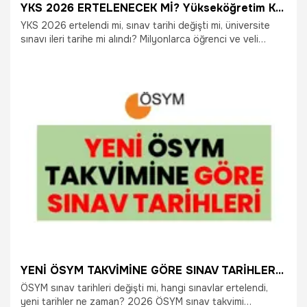
YKS 2026 ERTELENECEK Mİ? Yükseköğretim Kurumları Sınavı'nın tarihi değişti mi? YKS sınav yerleri ne zaman açıklanacak?
YKS 2026 ertelendi mi, sınav tarihi değişti mi, üniversite
sınavı ileri tarihe mi alındı? Milyonlarca öğrenci ve veli
tarafından merak edilen YKS tarihleriyle ilgili son durum
araştırılıyor. “2026 YKS ne zaman yapılacak?”, “TYT, AYT
ve YDT tarihleri değişecek mi?”, “YKS sınav giriş yerleri
açıklandı mı?” soruları arama motorlarında en çok aratılan
konular arasında yer alıyor. İşte ÖSYM’nin yayımladığı son
bilgiler doğrultusunda YKS 2026 sınav takvimi ve sınav
yerlerine ilişkin detaylar…
8.06.2026
Gündem
YENİ ÖSYM TAKVİMİNE GÖRE SINAV TARİHLERİ | İşte tarihi değişen sınavlar: ÖSYM son dakika gelişmeleri
ÖSYM sınav tarihleri değişti mi, hangi sınavlar ertelendi,
yeni tarihler ne zaman? 2026 ÖSYM sınav takvimi