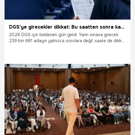
DGS’ye girecekler dikkat: Bu saatten sonra kapılar açılmayacak! 2026 DGS saat kaçta?
2026 DGS için beklenen gün geldi. Yarın sınava girecek
239 bin 681 adayın yalnızca sorulara değil, saate de dikkat
etmesi gerekiyor. ÖSYM’nin yaptığı uyarıya göre belirlenen
saatten sonra sınav binalarının kapıları açılmayacak. Peki
DGS saat kaçta başlayacak, kaç dakika sürecek ve saat
kaçta bitecek?
18.07.2026
Gündem