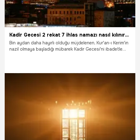
Kadir Gecesi 2 rekat 7 ihlas namazı nasıl kılınır? Bu namazın fazileti, kılınışı ve okunacak sureler
Bin aydan daha hayırlı olduğu müjdelenen, Kur'an-ı Kerim'in
nazil olmaya başladığı mübarek Kadir Gecesi'ni ibadetle
ihya etmek isteyen Müslümanlar, bu geceye özel nafile
namazların kılınışını ve faziletlerini araştırıyor. İslam alimleri
tarafından tavsiye edilen, halk arasında "Kadir Gecesi
namazı" olarak bilinen nafile ibadetler hakkında detaylı
bilgileri sizler için derledik.
16.03.2026
Gündem