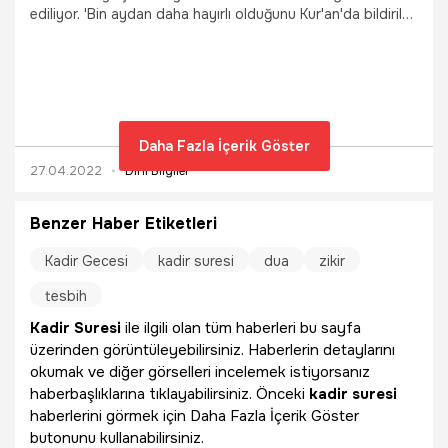
ediliyor. 'Bin aydan daha hayırlı olduğunu Kur'an'da bildirilen
Kadir Gecesi için pek sorunun yanıtı sorgulanıyor. Merak
edilen sorulardan biri de “1000 aydan hayırlı ne demek?”
sorusu oldu. Peki, Kadir gecesi için bin aydan daha hayırlı
neden denir?
Daha Fazla İçerik Göster
27.04.2022
Dini Bilgiler
Benzer Haber Etiketleri
Kadir Gecesi
kadir suresi
dua
zikir
tesbih
Kadir Suresi
ile ilgili olan tüm haberleri bu sayfa
üzerinden görüntüleyebilirsiniz. Haberlerin detaylarını
okumak ve diğer görselleri incelemek istiyorsanız
haberbaşlıklarına tıklayabilirsiniz. Önceki
kadir suresi
haberlerini görmek için Daha Fazla İçerik Göster
butonunu kullanabilirsiniz.