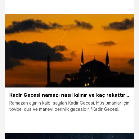
16.03.2026
Gündem
Kadir Gecesi namazı nasıl kılınır ve kaç rekattır? 2026 Kadir Gecesinde kılınması gereken tüm namazlar
Ramazan ayının kalbi sayılan Kadir Gecesi, Müslümanlar için
tövbe, dua ve manevi derinlik gecesidir. "Kadir Gecesi
namazı" olarak bilinen nafile ibadetler, gecenin feyiz ve
bereketinden istifade etmek isteyenler için büyük bir
manevi fırsat sunuyor. İşte Kadir Gecesi'nde kılınabilecek
namazlar ve adım adım kılınış rehberi.