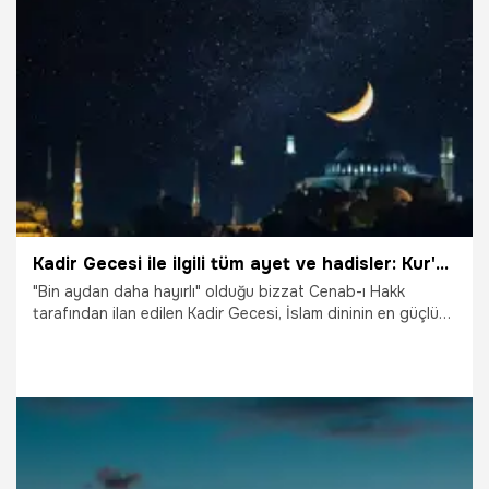
16.03.2026
Gündem
Kadir Gecesi ile ilgili tüm ayet ve hadisler: Kur'an-ı Kerim'de Kadir gecesi ve Hz. Peygamber'in bu gece hakkındaki sahih hadisleri
"Bin aydan daha hayırlı" olduğu bizzat Cenab-ı Hakk
tarafından ilan edilen Kadir Gecesi, İslam dininin en güçlü
manevi pusulasıdır. Peki, Kur'an-ı Kerim bu gece hakkında
ne diyor? Hz. Peygamber (s.a.v) bu geceyi nasıl ihya
etmemizi tavsiye etti? İşte İslam’ın iki temel kaynağı olan
ayetler ve sahih hadisler ışığında Kadir Gecesi dosyası.
16.03.2026
Gündem