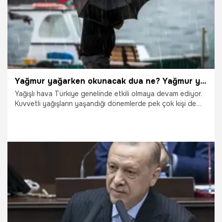
Yağmur yağarken okunacak dua ne? Yağmur yağarken nasıl dua edilir? Peygamberimizin yağmurda okuduğu zarardan korunma duası!
Yağışlı hava Türkiye genelinde etkili olmaya devam ediyor.
Kuvvetli yağışların yaşandığı dönemlerde pek çok kişi de
yağmurda okunacak duaları merak ediyor. Yağmur yağarken
Allah'a şükür maksatlı okunabilecek dualar bulunuyor. Aşırı
yağmur yağması nedeniyle oluşacak zararlardan korunmak
amacıyla peygamberimizin ettiği duaların olduğu biliniyor.
Peki, Yağmur yağarken okunacak dua ne? Yağmur yağarken
nasıl dua edilir? Peygamberimizin yağmurda okuduğu
zarardan korunma, bolluk ve bereket duaları!
12.12.2022
Gündem