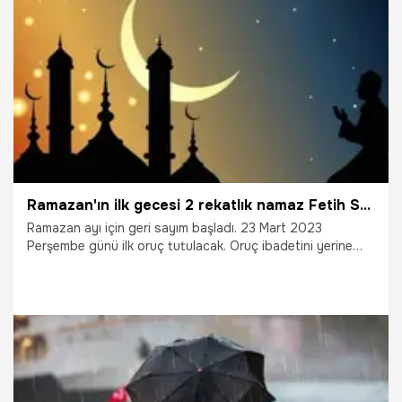
14.04.2023
Gündem
Ramazan'ın ilk gecesi 2 rekatlık namaz Fetih Suresiyle başlıyor! Bu namazı kılana 2 müjde var
Ramazan ayı için geri sayım başladı. 23 Mart 2023
Perşembe günü ilk oruç tutulacak. Oruç ibadetini yerine
getirecek vatandaşlar, mübarek on bir ayın sultanı
Ramazan'ı ibadetle geçirecek. Mukaddes Ramazan ayının
ilk gecesinde kılınacak 2 rekatlık namaz da şimdiden merak
konusu oldu. Ramazan'ın ilk gecesinde Fetih suresiyle
başlayacak olan iki rekatlık namazın ardından 10 kere Kadir
Suresi okunuyor.
22.03.2023
Gündem