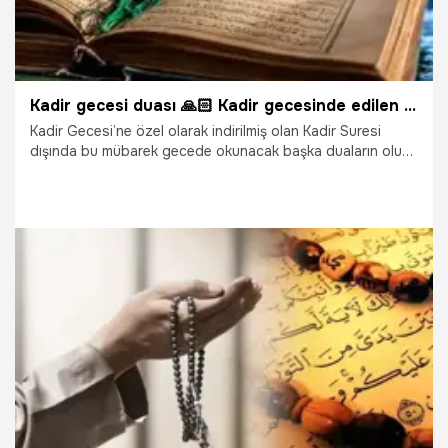
Kadir gecesi duası 🙏🏻 Kadir gecesinde edilen dualar kabul olur mu, hangi dualar kadir gecesinde okunur?
Kadir Gecesi’ne özel olarak indirilmiş olan Kadir Suresi
dışında bu mübarek gecede okunacak başka duaların olup
olmadığı, hangi duaların okunacağı merak ediliyor. Bin
aydan daha hayırlı olan Kadir Kadir Gecesi'nde okunacak
duaları derledik. Peki, Kadir Gecesi'nde hangi dualar
okunur? Kadir gecesi edilen dualar kabul olur mu? Kadir
gecesi duası Allahümme İnneke Afüvvün Arapça ve Türkçe
okunuşu…
3.04.2024
Gündem