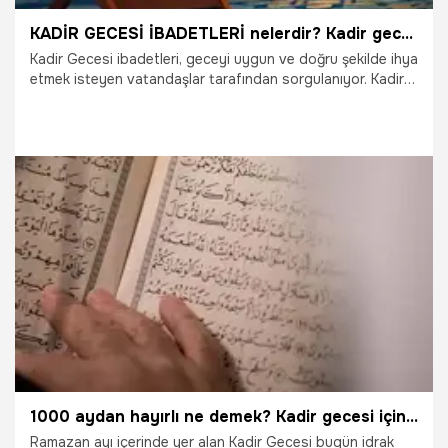
KADİR GECESİ İBADETLERİ nelerdir? Kadir gecesinde okunacak dualar, kılınan namaz, çekilecek ve tesbihler ile Kadir Gecesinde yapılacak ibadetler!
Kadir Gecesi ibadetleri, geceyi uygun ve doğru şekilde ihya
etmek isteyen vatandaşlar tarafından sorgulanıyor. Kadir
Gecesi ibadetleri, duaları ve namazları 27 Nisan Çarşamba
gecesinde yapılmak için arama motorları aracılığıyla dini
kaynaklardan öğrenilmeye çalışıyor. Peki, Kadir Gecesi
yapılacak ibadetleri nelerdir, ne zaman yapılır? Kadir
gecesinde okunacak dualar, kılınan namaz, çekilecek ve
tesbihler ile Kadir Gecesinde yapılacak ibadetler…
27.04.2022
Dini Bilgiler
1000 aydan hayırlı ne demek? Kadir gecesi için bin aydan daha hayırlı neden denir?
Ramazan ayı içerinde yer alan Kadir Gecesi bugün idrak