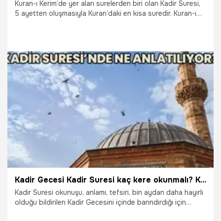
Kuran-ı Kerim’de yer alan surelerden biri olan Kadir Suresi,
5 ayetten oluşmasıyla Kuran’daki en kısa suredir. Kuran-ı
Kerimde yer alma sırasına göre 97. Sure olan Kadir Suresi,
Abese Suresinin ardından Mekke’de inmiştir. Mekke
döneminde indirilen, derin manalar içeren Kadir Suresinde
çok kıymetli gece olan Kadir Gecesi’nden de bahsedilir.
Kelime anlamı olarak Kadr şeref ve azamet anlamlarına gelir.
İşte Kadir Suresi’nin Arapça Türkçe okunuşu, anlamı, tefsiri
ve faziletleri…
29.01.2026
Sureler
Kadir Gecesi Kadir Suresi kaç kere okunmalı? Kadir Suresi okunuşu, anlamı, tefsiri! Kadir Suresinden sonra Asr Suresi okunur mu, kadir suresinden sonra gelen sure hangisi, İhlas mı?
Kadir Suresi okunuşu, anlamı, tefsiri, bin aydan daha hayırlı
olduğu bildirilen Kadir Gecesini içinde barındırdığı için
sorgulanıyor. Kadir Gecesi Kadir Suresi okumanın fazileti