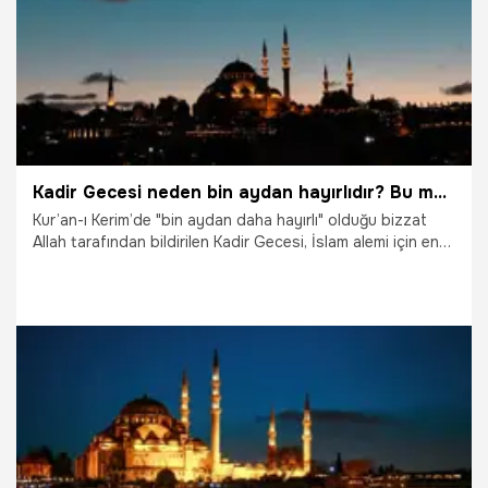
Kadir Gecesi neden bin aydan hayırlıdır? Bu mübarek gecenin diğer tüm gecelerden üstün olmasının dini, tarihi ve manevi sebepleri
Kur’an-ı Kerim’de "bin aydan daha hayırlı" olduğu bizzat
Allah tarafından bildirilen Kadir Gecesi, İslam alemi için en
büyük manevi bayramdır. Peki, bir gecenin 83 yıllık bir ömre
bedel olmasını sağlayan temel sebepler nelerdir? İşte Kadir
Gecesi'ni kainatın en kıymetli zaman dilimi yapan dini ve
manevi nedenler...
16.03.2026
Gündem