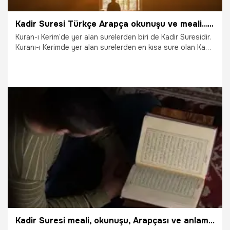
Kadir Suresi Türkçe Arapça okunuşu ve meali... Kadir Suresi'nin anlamı ve faziletleri
Kuran-ı Kerim’de yer alan surelerden biri de Kadir Suresidir.
Kuranı-ı Kerimde yer alan surelerden en kısa sure olan Kadir
Suresi yalnızca 5 adet ayetten oluşur. Kuran-ı Kerimde yer
alma sırasına göre 97. Suredir ve Abese Suresinin ardından
Mekke’de inmiş olan bir suredir. Mekke döneminde indirilen,
derin manalar içeren Kadir Suresinde çok kıymetli gece
olan Kadir Gecesi’nden de bahsedilir. Kelime anlamı olarak
Kadr şeref ve azamet anlamlarına gelir.
29.01.2026
Ramazan
Kadir Suresi meali, okunuşu, Arapçası ve anlamı! Kadir Gecesi’nde okunacak Kadir Suresi kaç ayet, fazileti, tefsiri!