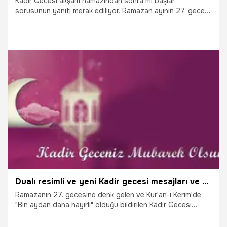
Kadir Gecesi akşam namazından sonra mı başlar
sorusunun yanıtı merak ediliyor. Ramazan ayının 27. gecesi
olan mübarek Kadir Gecesi bu akşam idrak ediliyor. Bin
aydan daha hayırlı olan ve Kuran-ı Kerim'in 97. suresi olan
Kadir Suresi'nde bahsi geçen Kadir Gecesi namazı da
müslümanların merak konusu oldu. Peki Kadir Gecesi
namazı ne zaman kılınır?
17.04.2023
Gündem
Dualı resimli ve yeni Kadir gecesi mesajları ve en güzel en anlamlı uzun kısa Kadir gecesi sözleri (Whatsapp Facebook Instagram için Hayırlı Kandiller mesajları)
Ramazanın 27. gecesine denk gelen ve Kur'an-ı Kerim'de
"Bin aydan daha hayırlı" olduğu bildirilen Kadir Gecesi
pazartesi günü idrak edilecek. Kadir Gecesi, "Sema
kapılarının açıldığı, dua ve tövbelerin kabul edildiği kutlu