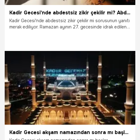
Kadir Gecesi'nde abdestsiz zikir çekilir mi? Abdestsiz Kuran dinlenir mi?
Kadir Gecesi'nde abdestsiz zikir çekilir mi sorusunun yanıtı
merak ediliyor. Ramazan ayının 27. gecesinde idrak edilen
mübarek Kadir Gecesi bu akşam idrak ediliyor. Bin aydan
daha hayırlı olan bu gecede müslümanlar ibadet ve
zikirlerle Allah'a el açıyor. Peki Abdestsiz Kuran dinlenir mi?
17.04.2023
Gündem
Kadir Gecesi akşam namazından sonra mı başlar? Kadir Gecesi namazı yatsı namazından sonra mı kılınır?