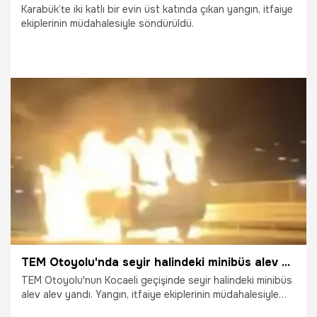
Karabük’te iki katlı bir evin üst katında çıkan yangın, itfaiye
ekiplerinin müdahalesiyle söndürüldü.
31.07.2026
Gündem
TEM Otoyolu'nda seyir halindeki minibüs alev alev yandı
TEM Otoyolu'nun Kocaeli geçişinde seyir halindeki minibüs
alev alev yandı. Yangın, itfaiye ekiplerinin müdahalesiyle
söndürülürken, alev topuna dönen minibüs, cep telefonu