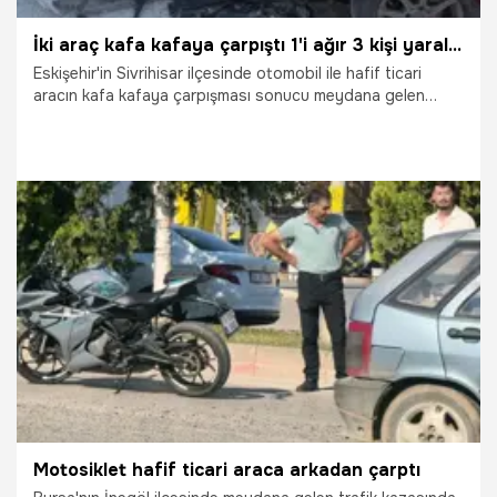
İki araç kafa kafaya çarpıştı 1'i ağır 3 kişi yaralandı
Eskişehir'in Sivrihisar ilçesinde otomobil ile hafif ticari
aracın kafa kafaya çarpışması sonucu meydana gelen
trafik kazasında 1'i ağır 3 kişi yaralandı.
17.07.2026
Eskişehir
Motosiklet hafif ticari araca arkadan çarptı