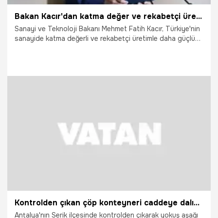
Bakan Kacır'dan katma değer ve rekabetçi üretim vurgusu: 278 milyar dolara çıktı
Sanayi ve Teknoloji Bakanı Mehmet Fatih Kacır, Türkiye'nin
sanayide katma değerli ve rekabetçi üretimle daha güçlü
ve müreffeh bir geleceğe ulaşma kararlılığını vurguladı, 23
yılda ihracatın 36 milyar dolardan 278 milyar dolara
çıktığını belirterek,“Türkiye Yüzyılı’nda daha müreffeh
Türkiye hedefini, sanayimizin tüm sektörlerinde yüksek
katma değerli ve rekabetçi üretim anlayışını
yaygınlaştırarak gerçek kılmaya kararlıyız." dedi.
11.07.2026
Gündem
Kontrolden çıkan çöp konteyneri caddeye dalıp araca çarptı: O anlar kamerada
Antalya'nın Serik ilçesinde kontrolden çıkarak yokuş aşağı