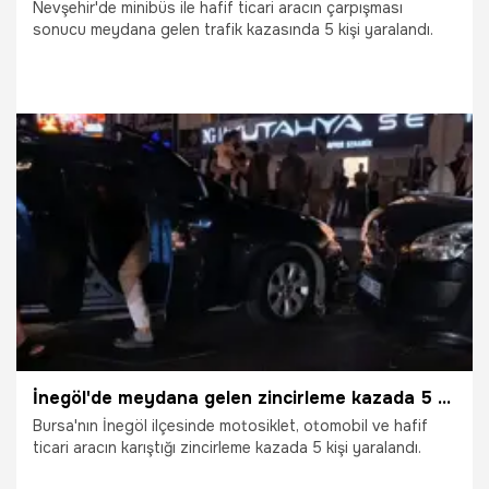
Nevşehir'de minibüs ile hafif ticari aracın çarpışması
sonucu meydana gelen trafik kazasında 5 kişi yaralandı.
24.07.2026
Vatan TV
İnegöl'de meydana gelen zincirleme kazada 5 kişi yaralandı
Bursa'nın İnegöl ilçesinde motosiklet, otomobil ve hafif
ticari aracın karıştığı zincirleme kazada 5 kişi yaralandı.