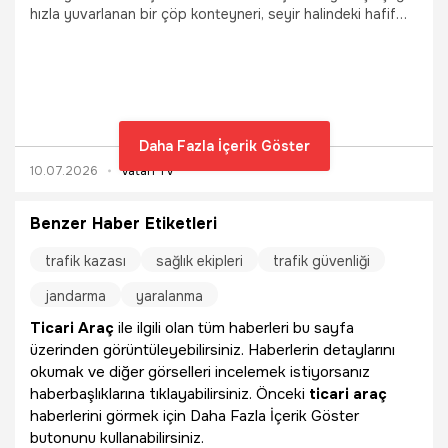
hızla yuvarlanan bir çöp konteyneri, seyir halindeki hafif
ticari araca çarptı. Çevre esnafını şaşırtan ilginç kaza, bir iş
yerinin güvenlik kamerası tarafından saniye saniye
kaydedildi.
Daha Fazla İçerik Göster
10.07.2026
Vatan TV
Benzer Haber Etiketleri
trafik kazası
sağlık ekipleri
trafik güvenliği
jandarma
yaralanma
Ticari Araç
ile ilgili olan tüm haberleri bu sayfa
üzerinden görüntüleyebilirsiniz. Haberlerin detaylarını
okumak ve diğer görselleri incelemek istiyorsanız
haberbaşlıklarına tıklayabilirsiniz. Önceki
ticari araç
haberlerini görmek için Daha Fazla İçerik Göster
butonunu kullanabilirsiniz.