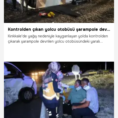
Kontrolden çıkan yolcu otobüsü şarampole devrildi
Kırıkkale'de yağış nedeniyle kayganlaşan yolda kontrolden
çıkarak şarampole devrilen yolcu otobüsündeki yaralı
sayısı 40'a yükseldi.
24.07.2026
Gündem