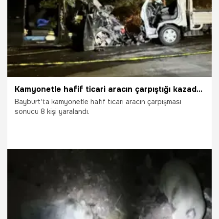
Kamyonetle hafif ticari aracın çarpıştığı kazada 8 kişi yaralandı
Bayburt'ta kamyonetle hafif ticari aracın çarpışması
sonucu 8 kişi yaralandı.
31.07.2026
Gündem