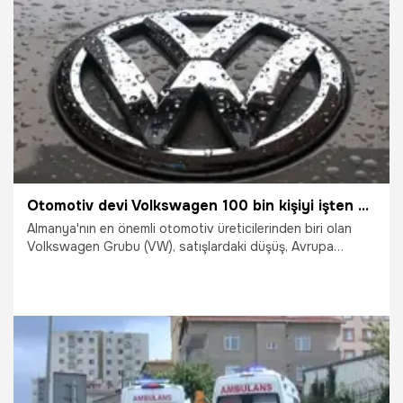
14.07.2026
Gündem
Otomotiv devi Volkswagen 100 bin kişiyi işten çıkarmaya hazırlanıyor
Almanya'nın en önemli otomotiv üreticilerinden biri olan
Volkswagen Grubu (VW), satışlardaki düşüş, Avrupa
pazarında artan Çin etkisi ve rekabet şartlarındaki zorluklar
nedeniyle dünya çapında 100 bin kişiyi işten çıkarmaya
hazırlanıyor.
14.07.2026
Dünya