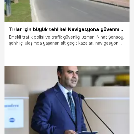
Tırlar için büyük tehlike! Navigasyona güvenmek ciddi hataları getiriyor
Emekli trafik polisi ve trafik güvenliği uzmanı Nihat Şensoy,
şehir içi ulaşımda yaşanan alt geçit kazaları, navigasyon
yönlendirme hataları ve cezaların caydırıcılığı üzerine
açıklamalarda bulundu. Şensoy, "Zaman zaman tır
sürücülerinin dar sokaklara yönlendirildiğini biz de gördük.
Kimse bilerek ana yoldan çıkıp İzmit'in içindeki dar bir
sokağa girmez. Ancak navigasyon kullanan sürücüler
zaman zaman bu sistemler tarafından yanlış
yönlendirilebiliyor" dedi.
12.07.2026
Kocaeli