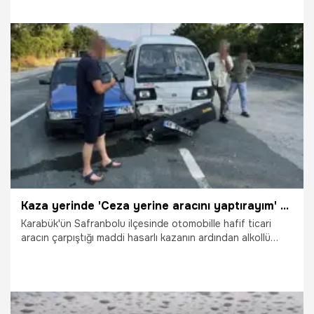
15.07.2026
Gündem
Kaza yerinde 'Ceza yerine aracını yaptırayım' teklifinde bulunan alkollü sürücü polisi görünce kaçtı
Karabük'ün Safranbolu ilçesinde otomobille hafif ticari
aracın çarpıştığı maddi hasarlı kazanın ardından alkollü
olduğu öne sürülen sürücü, karşı taraftaki sürücüye ceza
olarak ödeyeceği parayla aracını yaptırmayı teklif etti.
Polisi görünce olay yerinden kaçan sürücünün yakalanması
için çalışma başlatıldı.