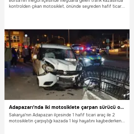
Bursa'nın İnegöl ilçesinde meydana gelen trafik kazasında
kontrolden çıkan motosiklet, önünde seyreden hafif ticari
araca arkadan çarptı. Kazada yaralanan motosiklet
sürücüsü hastaneye kaldırılırken, kaza anı bir iş yerinin
güvenlik kamerasına saniye saniye yansıdı.
16.07.2026
Gündem
Adapazarı'nda iki motosiklete çarpan sürücü ortalığı savaş alanına çevirdi
Sakarya'nın Adapazarı ilçesinde 1 hafif ticari araç ile 2
motosikletin çarpıştığı kazada 1 kişi hayatını kaybederken,
1'i ağır olmak üzere toplam 3 kişi yaralandı.