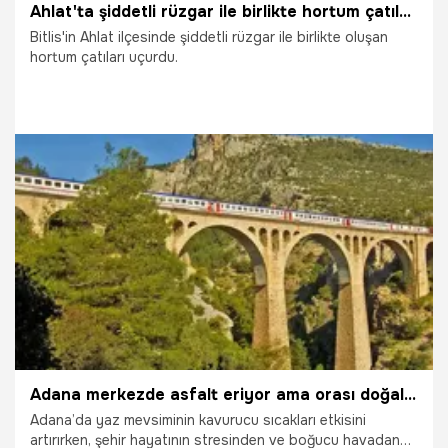
Ahlat'ta şiddetli rüzgar ile birlikte hortum çatıları uçurdu
Bitlis'in Ahlat ilçesinde şiddetli rüzgar ile birlikte oluşan
hortum çatıları uçurdu.
24.06.2026
Gündem
Adana merkezde asfalt eriyor ama orası doğal klima gibi! Sıcaktan bunalan soluğu orada alıyor: Yirmi kilometrelik parkurda adım atacak yer kalmadı!
Adana’da yaz mevsiminin kavurucu sıcakları etkisini
artırırken, şehir hayatının stresinden ve boğucu havadan