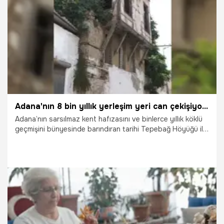
16.07.2026
Vatan TV
Adana'nın 8 bin yıllık yerleşim yeri can çekişiyor! Tepebağ Konakları acil restorasyon bekliyor
Adana’nın sarsılmaz kent hafızasını ve binlerce yıllık köklü
geçmişini bünyesinde barındıran tarihi Tepebağ Höyüğü ile
geleneksel Tepebağ Konakları, bakımsızlık ve ilgisizlik
nedeniyle göz göre göre yok oluyor. Bir dönem
Çukurova’nın sosyal ve ticari yaşamının asil merkezi olan
bu tarihi mahallede; çatısı çöken, duvarları yarılan ve
harabeye dönen tescilli konakların sayısı her geçen gün
saniyeler içinde artarken, bölgenin geleceğine dair
endişeler de sismik bir boyuta ulaştı.
15.07.2026
Adana