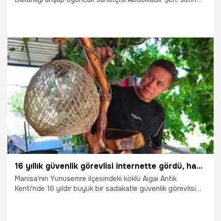
aldığı karavanı sismik bir mobil üretim merkezine
dönüştürerek ezber bozan bir sosyal sorumluluk lojistiğine
imza attı. Yaklaşık iki yıldır köy köy, kasaba kasaba gezerek
kırsaldaki çocuklara ahşap oyuncak yapımını ve geleneksel
marangozluk becerilerini öğreten Şen, dijital çağın
kıskacındaki çocukları saniyeler içinde ekran başından
kaldırıp üretime dahil ediyor.
1.07.2026
Gaziantep
16 yıllık güvenlik görevlisi internette gördü, hayatı değişti! Hiç eğitim almadan ağaç köklerinden üretiyor
Manisa'nın Yunusemre ilçesindeki köklü Aigai Antik
Kenti'nde 16 yıldır büyük bir sadakatle güvenlik görevlisi
olarak çalışan 49 yaşındaki Yaşar Tuncer, internette
rastladığı bir videoyla hayatına yepyeni bir yön verdi.
Hiçbir profesyonel eğitim almadan, sadece hayal gücü ve