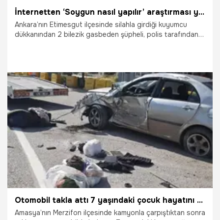
İnternetten ‘Soygun nasıl yapılır’ araştırması yaptı kuyumcu soydu
Ankara’nın Etimesgut ilçesinde silahla girdiği kuyumcu
dükkanından 2 bilezik gasbeden şüpheli, polis tarafından 2
saat sonra evinde yakalandı. Yapılan araştırmada
şüphelinin internet üzerinden ‘kuyumcu soygunu nasıl
yapılır’ şeklinde arama yaptığı ortaya çıktı.
16.07.2026
Gündem
Otomobil takla attı 7 yaşındaki çocuk hayatını kaybetti
Amasya’nın Merzifon ilçesinde kamyonla çarpıştıktan sonra