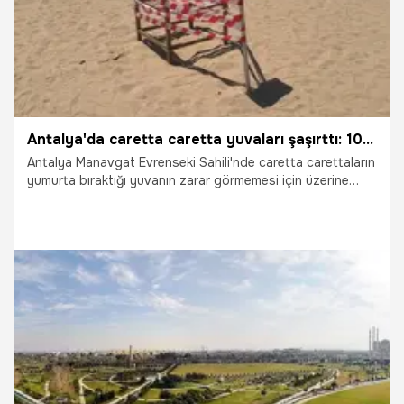
Antalya'da caretta caretta yuvaları şaşırttı: 100 metre uzakta bulundu
Antalya Manavgat Evrenseki Sahili'nde caretta carettaların
yumurta bıraktığı yuvanın zarar görmemesi için üzerine
konulan ahşap çerçeve, doğa ve çevre koruma amaçlı bir
dernek üyeleri olduğu belirtilen kişilerce sökülerek 100
metre ileriye bırakıldı. Sabah yuvanın üzerindeki çerçevenin
olmadığını gören işletme sahibi Ercan İşbilir, güvenlik
kamerasını izlediğinde gördüğü manzara karşısında şaşkına
döndü.
23.07.2026
Antalya