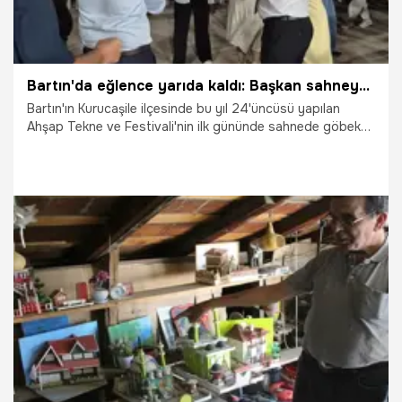
Bartın'da eğlence yarıda kaldı: Başkan sahneye çıktı, şehir karanlığa gömüldü
Bartın'ın Kurucaşile ilçesinde bu yıl 24'üncüsü yapılan
Ahşap Tekne ve Festivali'nin ilk gününde sahnede göbek
atan belediye başkanı, belediye meclis üyesi ve katılımcılar
bir anda kesilen elektrik nedeniyle şok yaşadı. Arızanın
giderilmesinin ardından festival etkinliklerine devam edildi.
2.08.2026
Gündem