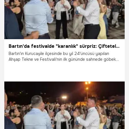
Bartın'da festivalde "karanlık" sürpriz: Çiftetelli oynarken elektrikler gitti
Bartın'ın Kurucaşile ilçesinde bu yıl 24'üncüsü yapılan
Ahşap Tekne ve Festivali'nin ilk gününde sahnede göbek
atan belediye başkanı, belediye meclis üyesi ve katılımcılar
bir anda kesilen elektrik nedeniyle şok yaşadı. Arızanın
giderilmesinin ardından festival etkinliklerine devam edildi.
2.08.2026
Vatan TV