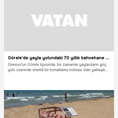
23.07.2026
Gündem
Görele'de yayla yolundaki 70 yıllık kahvehane zamana direniyor
Giresun'un Görele ilçesinde, bir zamanlar yaylacıların göç
yolu üzerinde önemli bir konaklama noktası olan yaklaşık
70 yıllık taş kahvehane, Karadeniz'in kırsal yaşam kültürünü
günümüze taşımaya devam ediyor. Tahta kapıları, ahşap
pencereleri ve taş duvarlarıyla geçmişe ışık tutan
kahvehane, 93 yaşındaki Osman Koyun'un ömrünü adadığı
bir kültür mirası olarak ayakta duruyor.
23.07.2026
Vatan TV