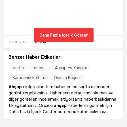
bunalan vatandaşlar çareyi Karaisalı ilçesinin serin
sularında ve eko-turizm rotalarında buluyor. Tarihi asırlık
Varda Köprüsü’nün heybetli duruşu ile adeta doğal bir
klima etkisi yaratan Kapıkaya Kanyonu, bu yaz da doğayla
iç içe, huzurlu bir hafta sonu geçirmek isteyen yerli ve
yabancı turistlerin akınına uğruyor. Bölgede yaşanan bu
Daha Fazla İçerik Göster
yoğun turist hareketliliği, Karaisalı köylüsünün ekonomisine
23.06.2026
Adana
de "sıkma, gözleme ve yayık ayranı" bereketi olarak geri
dönüyor.
Benzer Haber Etiketleri
bartın
festival
Ahşap Ev Yangını
Karadeniz Kültürü
Osman Koyun
Ahşap
ile ilgili olan tüm haberleri bu sayfa üzerinden
görüntüleyebilirsiniz. Haberlerin detaylarını okumak ve
diğer görselleri incelemek istiyorsanız haberbaşlıklarına
tıklayabilirsiniz. Önceki
ahşap
haberlerini görmek için
Daha Fazla İçerik Göster butonunu kullanabilirsiniz.