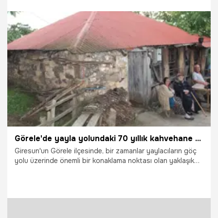
ardından konteyner, tiny house ve ahşap yapılardan
oluşan 16 kaçak yapı yer sahipleri tarafından kaldırıldı.
24.07.2026
Bursa
Görele'de yayla yolundaki 70 yıllık kahvehane zamana direniyor
Giresun'un Görele ilçesinde, bir zamanlar yaylacıların göç
yolu üzerinde önemli bir konaklama noktası olan yaklaşık
70 yıllık taş kahvehane, Karadeniz'in kırsal yaşam kültürünü
günümüze taşımaya devam ediyor. Tahta kapıları, ahşap
pencereleri ve taş duvarlarıyla geçmişe ışık tutan
kahvehane, 93 yaşındaki Osman Koyun'un ömrünü adadığı
bir kültür mirası olarak ayakta duruyor.