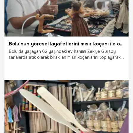
Bolu'nun yöresel kıyafetlerini mısır koçanı ile ördüğü bebeklerde yaşatıyor
Bolu'da yaşayan 62 yaşındaki ev hanımı Zekiye Gürsoy,
tarlalarda atık olarak bırakılan mısır koçanlarını toplayarak
sarsılmaz bir sabırla sanat eserine dönüştürüyor. Atölyeye
çevirdiği evinde koçanları kurutup renklendiren Gürsoy;
Mudurnu, Göynük ve Dörtdivan ilçelerinin unutulmaya yüz
tutmuş yöresel kıyafetlerini bu bebeklere giydirerek hem
geleneksel kültürü yaşatıyor hem de sıfır atık felsefesini
asil bir sanat disipliniyle taçlandırıyor.
15.07.2026
Gündem