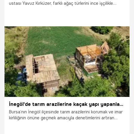
ustası Yavuz Kırküzer, farklı ağaç türlerini ince işçilikle
işleyerek ahşabı adeta birer tabloya dönüştürüyor. Çocuk
yaşta adım attığı mesleğine uzun bir aradan sonra yeniden
dönen Kırküzer, hem ortaya koyduğu eşsiz eserlerle
geleneksel sanatı yaşatıyor hem de bu köklü kültürel mirası
gelecek kuşaklara aktarmak için mücadele veriyor.
29.07.2026
Gündem
İnegöl'de tarım arazilerine kaçak yapı yapanlar yandı: Belediye düğmeye bastı, 16 kaçak yapı tek tek kaldırıldı!
Bursa’nın İnegöl ilçesinde tarım arazilerini korumak ve imar
kirliliğinin önüne geçmek amacıyla denetimlerini artıran
İnegöl Belediyesi, Çitli Mahallesi’nde muhtelif parsellere
kurulan 16 kaçak yapıya müdahale etti. Yapılan tebligatların