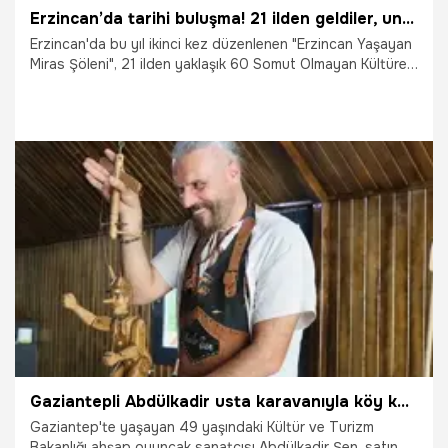
Erzincan’da tarihi buluşma! 21 ilden geldiler, unutulmaz izler bıraktılar
Erzincan'da bu yıl ikinci kez düzenlenen "Erzincan Yaşayan
Miras Şöleni", 21 ilden yaklaşık 60 Somut Olmayan Kültürel
Miras Taşıyıcısını ve çok sayıda sanatseveri bir araya
getirdi.
6.07.2026
Gündem
Gaziantepli Abdülkadir usta karavanıyla köy köy gezip çocukların hayallerini ahşaba kazıyor!
Gaziantep'te yaşayan 49 yaşındaki Kültür ve Turizm
Bakanlığı ahşap oyuncak sanatçısı Abdülkadir Şen, satın