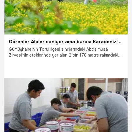
Görenler Alpler sanıyor ama burası Karadeniz! Gümüşhane'nin saklı cenneti hayran bırakıyor
Gümüşhane'nin Torul ilçesi sınırlarındaki Abdalmusa
Zirvesi'nin eteklerinde yer alan 2 bin 178 metre rakımdaki
Dulağa Yaylası, bahar mevsiminin gelişiyle birlikte adeta bir
tabloya dönüştü. Karlı dağları, coşkun dereleri ve
rengarenk açan yayla çiçekleriyle Alpleri andıran Dulağa
Yaylası, geleneksel taş ve ahşap evleriyle doğaseverlerin
ve fotoğrafçıların yeni cazibe merkezi haline geldi.
27.06.2026
Gündem