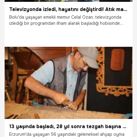
Televizyonda izledi, hayatını değiştirdi! Atık malzemelerle 150'den fazla eser üretti
Bolu'da yaşayan emekli memur Celal Ozan, televizyonda
izlediği bir programdan ilham alarak başladığı hobisinde
atık karton, plastik, ahşap ve inşaat malzemelerini
değerlendirdi. Son 5 yılda 150'den fazla minyatür eser
üreten Ozan, hem geri dönüşüme katkı sağlıyor hem de
üretmenin kendisine moral ve motivasyon verdiğini
söylüyor.
29.07.2026
Gündem
13 yaşında başladı, 28 yıl sonra tezgah başına geçti, bakanlık tescilli kültür mirasçısı oldu! Unutulmaya yüz tutan sanatı yaşatmaya çalışıyor
Erzurum'da yaşayan 56 yaşındaki geleneksel ahşap oyma