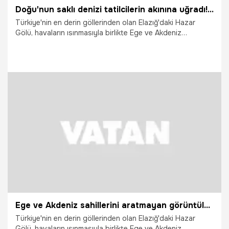
Doğu'nun saklı denizi tatilcilerin akınına uğradı! Ege ve Akdeniz sahillerini aratmayan görüntüler
Türkiye'nin en derin göllerinden olan Elazığ'daki Hazar
Gölü, havaların ısınmasıyla birlikte Ege ve Akdeniz
sahillerini aratmayan görüntülere sahne olarak çevre
illerden çok sayıda tatilcinin akınına uğradı.
18.07.2026
Elazığ
Ege ve Akdeniz sahillerini aratmayan görüntüler: Doğu'nun saklı denizi tatilcilerin akınına uğradı
Türkiye'nin en derin göllerinden olan Elazığ'daki Hazar
Gölü, havaların ısınmasıyla birlikte Ege ve Akdeniz