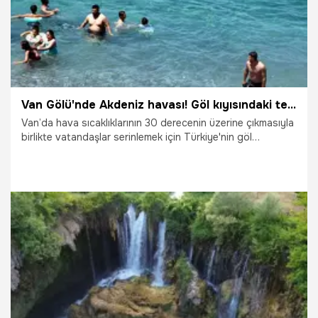
Van Gölü'nde Akdeniz havası! Göl kıyısındaki tek Mavi Bayraklı plaj yenilendi, girişler tamamen ücretsiz oldu!
Van’da hava sıcaklıklarının 30 derecenin üzerine çıkmasıyla
birlikte vatandaşlar serinlemek için Türkiye'nin göl
kıyısındaki tek mavi bayraklı plajı olan Mollakasım Halk
Plajı’na akın etti. Tuşba Belediyesi tarafından yürütülen
geniş kapsamlı bakım, onarım ve temizlik çalışmalarının
ardından daha önce ücretli olan plaj yeniden tamamen
ücretsiz olarak hizmete açıldı.
20.07.2026
Van