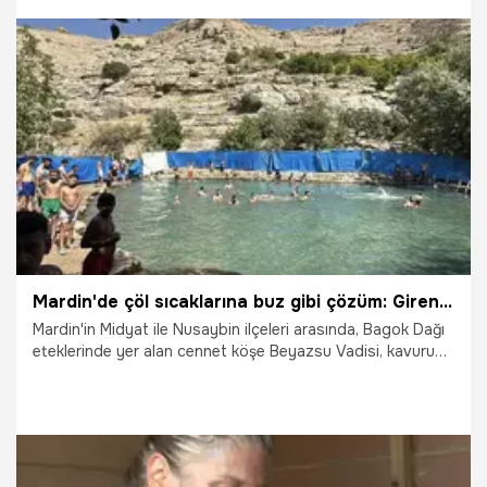
rüzgarla yer değiştiren yüzen adaları, efsanelere konu olan
20'ye yakın gölü ve bakir florasıyla Arsiyan, doğaseverler
ile safari tutkunlarının yeni rotası oldu.
21.07.2026
Gündem
Mardin'de çöl sıcaklarına buz gibi çözüm: Giren bir daha sudan çıkmak istemiyor!
Mardin'in Midyat ile Nusaybin ilçeleri arasında, Bagok Dağı
eteklerinde yer alan cennet köşe Beyazsu Vadisi, kavurucu
yaz sıcaklarında serinlemek isteyenlerin akınına uğruyor.
Buz gibi akan deresi, yemyeşil doğası ve vadi içinde
oluşturulan doğal yüzme havuzlarıyla bölge, âdeta denizi
olmayan coğrafyanın vahası hâline geldi.