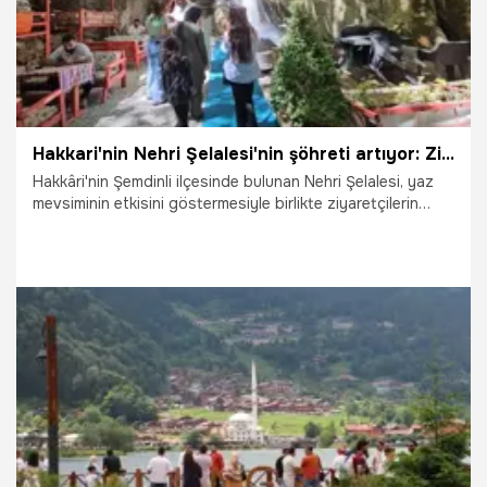
Hakkari'nin Nehri Şelalesi'nin şöhreti artıyor: Ziyaretçi akını var
Hakkâri'nin Şemdinli ilçesinde bulunan Nehri Şelalesi, yaz
mevsiminin etkisini göstermesiyle birlikte ziyaretçilerin
uğrak noktalarından biri haline geldi.
14.07.2026
Gündem