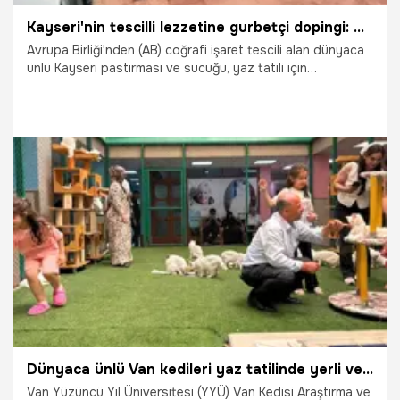
Kayseri'nin tescilli lezzetine gurbetçi dopingi: Dönüş yolculuğu öncesi kuyruğa girdiler!
Avrupa Birliği'nden (AB) coğrafi işaret tescili alan dünyaca
ünlü Kayseri pastırması ve sucuğu, yaz tatili için
memleketlerine akın eden gurbetçilerin gelişiyle adeta
kapışılıyor. Almanya, Fransa, Hollanda, Belçika ve Avusturya
başta olmak üzere Avrupa’nın dört bir yanından kente
gelen gurbetçiler, memleket hasretini tescilli lezzetlerle
gideriyor.
1.08.2026
Kayseri
Dünyaca ünlü Van kedileri yaz tatilinde yerli ve yabancı turistlerin akınına uğruyor
Van Yüzüncü Yıl Üniversitesi (YYÜ) Van Kedisi Araştırma ve