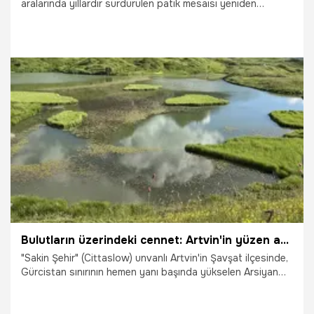
aralarında yıllardır sürdürülen patik mesaisi yeniden
başladı. Evlerinin önünde kayısıyı çekirdeğinden ayıklayarak
gelir elde eden kadınlar, zabıta ekiplerinin uyarısının
ardından belediyelerden geçici çalışma alanı tahsis
edilmesini talep etti.
22.07.2026
Malatya
Bulutların üzerindeki cennet: Artvin'in yüzen adalı Arsiyan Yaylası ziyaretçi akınına uğruyor!
"Sakin Şehir" (Cittaslow) unvanlı Artvin'in Şavşat ilçesinde,
Gürcistan sınırının hemen yanı başında yükselen Arsiyan
Yaylası, büyüleyici doğasıyla yaz sezonuna damga
vuruyor. Deniz seviyesinden 3 bin metreyi aşan yüksekliği,