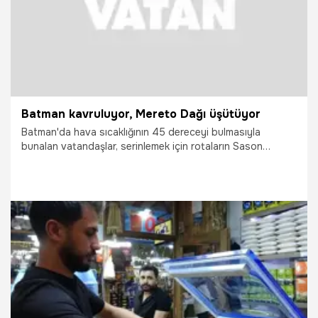
Batman kavruluyor, Mereto Dağı üşütüyor
Batman'da hava sıcaklığının 45 dereceyi bulmasıyla
bunalan vatandaşlar, serinlemek için rotaların Sason
ilçesindeki 3 bin rakımlı Mereto Dağı'na çeviriyor. Saatler
süren yolculuğun ardından dağın eteklerinde bulunan doğal
kar tünellerine ulaşan ziyaretçiler, kavurucu sıcaklardan
uzaklaşarak serin bir gün geçirmenin keyfini yaşıyor.
4.08.2026
Vatan TV