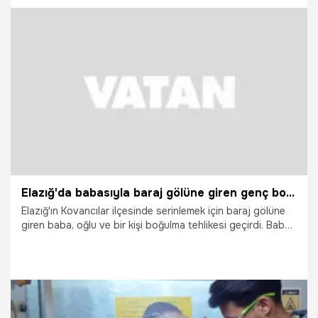
18.07.2026
Gündem
Elazığ'da babasıyla baraj gölüne giren genç boğuldu
Elazığ'ın Kovancılar ilçesinde serinlemek için baraj gölüne
giren baba, oğlu ve bir kişi boğulma tehlikesi geçirdi. Baba
ile diğer şahıs kendi imkanlarıyla kurtulurken, suda kaybolan
18 yaşındaki gencin cansız bedenine ulaşıldı.