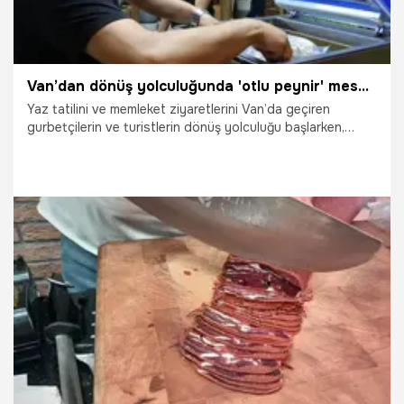
Van’dan dönüş yolculuğunda 'otlu peynir' mesaisi: Bol yağış rekolteyi artırdı, tuz oranı düşünce talep patladı!
Yaz tatilini ve memleket ziyaretlerini Van’da geçiren
gurbetçilerin ve turistlerin dönüş yolculuğu başlarken,
kentin coğrafi işaret tescilli efsane lezzeti Van otlu peyniri
valizlerin ilk sırasında yerini aldı. Van kahvaltısının simgesi
ve bölge ekonomisinin can damarı olan otlu peynir, bu yıl
hem bol yağışlar sayesinde artan üretimi hem de azalan
tuz oranıyla tam not aldı.
3.08.2026
Van