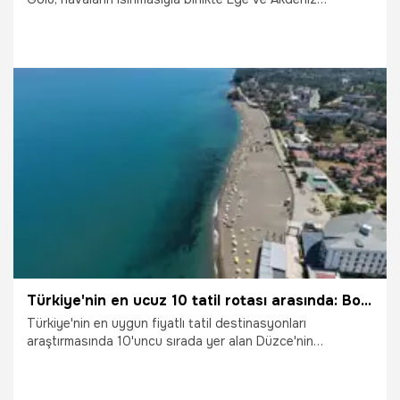
sahillerini aratmayan görüntülere sahne olarak çevre
illerden çok sayıda tatilcinin akınına uğradı.
18.07.2026
Vatan TV
Türkiye'nin en ucuz 10 tatil rotası arasında: Bodrum'a Didim'e gerek bırakmıyor
Türkiye'nin en uygun fiyatlı tatil destinasyonları
araştırmasında 10'uncu sırada yer alan Düzce'nin
Akçakoca ilçesi, yaz sezonunda uygun fiyata tatil yapmak
isteyenlerin ilk tercihleri arasına girdi.