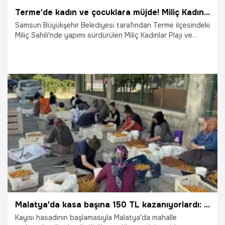
Terme'de kadın ve çocuklara müjde! Miliç Kadınlar Plajı ve Havuzu açılış için gün sayıyor
Samsun Büyükşehir Belediyesi tarafından Terme ilçesindeki
Miliç Sahili'nde yapımı sürdürülen Miliç Kadınlar Plajı ve
Havuzu Projesi'nde sona yaklaşıldı. Büyükşehir Belediye
Başkanı Halit Doğan, "Kadınlarımızın ve çocuklarımızın gönül
rahatlığıyla vakit geçirebileceği bu proje, Miliç Sahili'nin
turizm potansiyeline de önemli katkı sağlayacak" dedi.
22.07.2026
Samsun
Malatya'da kasa başına 150 TL kazanıyorlardı: Ceza kapılarına kadar geldi
Kayısı hasadının başlamasıyla Malatya'da mahalle