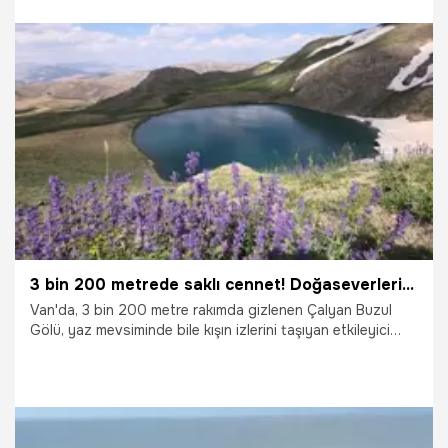
31.07.2026
Vatan TV
3 bin 200 metrede saklı cennet! Doğaseverlerin yeni rotası oldu
Van'da, 3 bin 200 metre rakımda gizlenen Çalyan Buzul
Gölü, yaz mevsiminde bile kışın izlerini taşıyan etkileyici
görüntüsüyle doğaseverlerin yeni gözdesi haline geldi.
Dağların arasında saklı kalan bu eşsiz doğa harikası, her
geçen gün daha fazla ziyaretçiyi ağırlıyor.