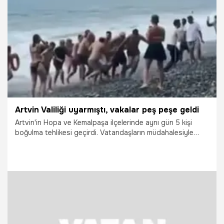
27.07.2026
Van
Artvin Valiliği uyarmıştı, vakalar peş peşe geldi
Artvin'in Hopa ve Kemalpaşa ilçelerinde aynı gün 5 kişi
boğulma tehlikesi geçirdi. Vatandaşların müdahalesiyle
sudan çıkarılan yaralılardan birinin sağlık durumunun
ciddiyetini koruduğu öğrenildi.
24.07.2026
Gündem