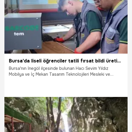
16.07.2026
Vatan TV
Bursa'da liseli öğrenciler tatili fırsat bildi üretime ivme kazandırdı! Yaz tatilinde harçlıklarını çıkarıyorlar
Bursa'nın İnegöl ilçesinde bulunan Hacı Sevim Yıldız
Mobilya ve İç Mekan Tasarım Teknolojileri Mesleki ve
Teknik Anadolu Lisesi öğrencileri, yaz tatilinde dinlenmek
yerine okulun üretim atölyesinde saniyeler içinde dev
projelere imza atıyor. Kamu kurumları ve özel sektör için
mobilya tasarımı ile üretimi gerçekleştiren meslek liseliler,
döner sermaye sistemi sayesinde aylık yaklaşık 20 bin lira
kazanç elde ederek ekonomik özgürlüklerini sarsılmaz bir
şekilde ilan ediyor.
14.07.2026
Bursa