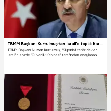
TBMM Başkanı Kurtulmuş'tan İsrail'e tepki: Karanlık bir adım
TBMM Başkanı Numan Kurtulmuş, "Siyonist terör devleti
İsrail'in sözde 'Güvenlik Kabinesi' tarafından onaylanan,
Gazze’nin tamamını işgal etmeye yönelik kanlı plan; sadece
uluslararası hukukun değil, insanlığın da açıkça ayaklar
altına alındığını ilan eden karanlık bir adımdır" dedi.
8.08.2025
Gündem