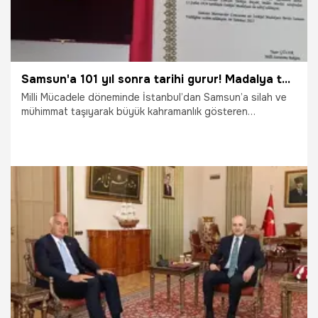
Samsun'a 101 yıl sonra tarihi gurur! Madalya teslim edildi
Milli Mücadele döneminde İstanbul’dan Samsun’a silah ve
mühimmat taşıyarak büyük kahramanlık gösteren
Mavnacılar Loncası’na, 101 yıl sonra İstiklal Madalyası ve
Beratı, bugün TBMM’de düzenlenen törenle Samsun Valisi
Orhan Tavlı’ya teslim edildi.
7.08.2025
Samsun