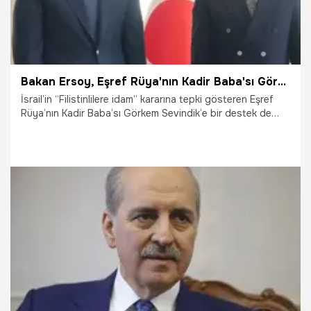
Bakan Ersoy, Eşref Rüya'nın Kadir Baba'sı Görkem Sevindik ile buluştu: Filistin halkının onurunu savunmaya devam edeceğiz
İsrail’in “Filistinlilere idam” kararına tepki gösteren Eşref
Rüya’nın Kadir Baba’sı Görkem Sevindik’e bir destek de
kabineden geldi. Kültür ve Turizm Bakanı Mehmet Nuri
Ersoy, başarılı sanatçı ile bir görüşme gerçekleştirerek,
“Gazze’deki zulme karşı ses yükseltmek insanlık görevidir.
Filistin halkının onurunu savunmaya devam edeceğiz.”
açıklamasını yaptı.
11.04.2026
Gündem