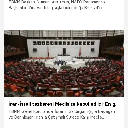
TBMM Başkanı Numan Kurtulmuş, NATO Parlamento
Başkanları Zirvesi dolayısıyla bulunduğu Brüksel’de,
Ukrayna Parlamentosu Başkanı Ruslan Stefanchuk ile bir
araya geldi.
20.06.2025
Gündem
İran-İsrail tezkeresi Meclis'te kabul edildi: En güçlü şekilde kınıyoruz
TBMM Genel Kurulu'nda, İsrail’in Saldırganlığıyla Başlayan
ve Derinleşen, İran’la Çatışmalı Sürece Karşı Meclis
Başkanlığı tezkeresi, oy birliğiyle kabul edildi.