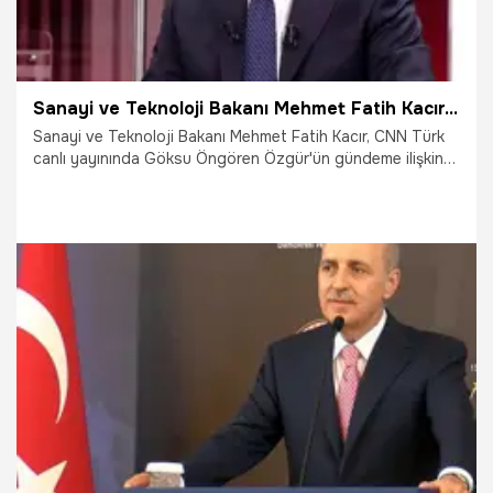
Sanayi ve Teknoloji Bakanı Mehmet Fatih Kacır, Yeni Teşvik Sistemi'nin detaylarını CNN Türk'te açıkladı
Sanayi ve Teknoloji Bakanı Mehmet Fatih Kacır, CNN Türk
canlı yayınında Göksu Öngören Özgür'ün gündeme ilişkin
sorularını yanıtladı. Bakan Kacır, "Türkiye yüzyılını inşa
etmemizi hızlandıracak adımlar atmak üzere geçmiş
tecrübenin de ışığında yeni bir yatırım teşvik sistemi inşa
ettik. Bu sistemin iki ana unsuru var. Bir tarafta Türkiye’yi
teknolojik atılım da hızlandırmaya amaçlıyoruz, bir diğer
tarafta da yerel kalkınma hamlesi ile kalkınmayı 81 ilimize
tüm bölgelerimize hızla yaygınlaştırmayı hedefliyoruz" dedi.
3.06.2025
Ekonomi