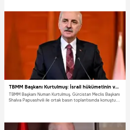
17.06.2025
Gündem
TBMM Başkanı Kurtulmuş: İsrail hükümetinin varlığı dünya barışı için büyük tehdittir
TBMM Başkanı Numan Kurtulmuş, Gürcistan Meclis Başkanı
Shalva Papuashvili ile ortak basın toplantısında konuştu.
Kurtulmuş, 'Meselelerin müzakere yolu ile çözülmesi
gerektiğini ifade ediyoruz. Her sorunda işleri müzakereyle
değil, zulümle katliamla çözmek isteyen İsrail hükümetinin
varlığı dünya barışı için büyük tehdit teşkil etmektedir.' diye
konuştu.