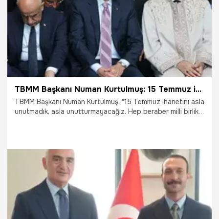
TBMM Başkanı Numan Kurtulmuş: 15 Temmuz ihanetini asla unutmadık
TBMM Başkanı Numan Kurtulmuş, "15 Temmuz ihanetini asla
unutmadık, asla unutturmayacağız. Hep beraber milli birlik
ve dayanışma ruhu içerisinde bu ülkenin geleceğine,
istiklaline ve istikbaline kasteden bildiğimiz veya
bilmediğimiz bütün düşmanlara karşı yekvücut olarak
birlikte olacağız" dedi.
15.07.2026
Gündem