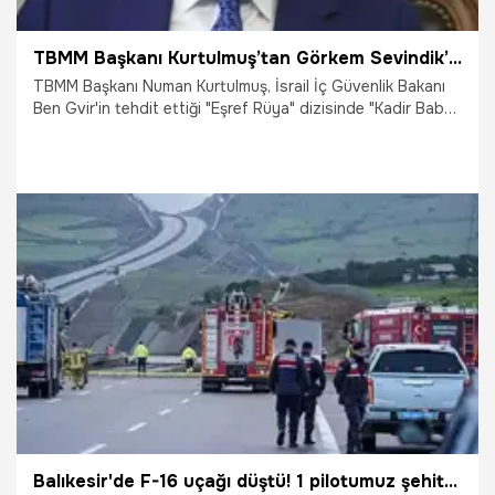
TBMM Başkanı Kurtulmuş’tan Görkem Sevindik’e destek telefonu
TBMM Başkanı Numan Kurtulmuş, İsrail İç Güvenlik Bakanı
Ben Gvir'in tehdit ettiği "Eşref Rüya" dizisinde "Kadir Baba"
karakterini canlandıran oyuncu Görkem Sevindik’e destek
telefonu açtı.
8.04.2026
Gündem
Balıkesir'de F-16 uçağı düştü! 1 pilotumuz şehit oldu