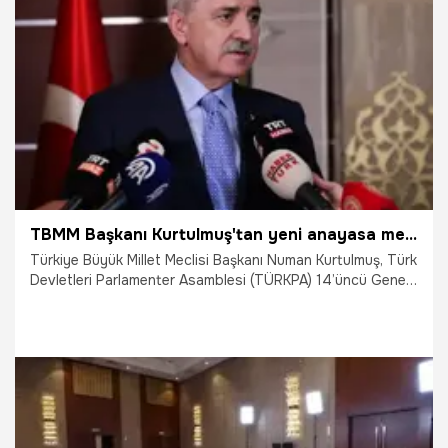
17.06.2025
Gündem
TBMM Başkanı Kurtulmuş'tan yeni anayasa mesajı: Tarihi bir yükümlülük
Türkiye Büyük Millet Meclisi Başkanı Numan Kurtulmuş, Türk
Devletleri Parlamenter Asamblesi (TÜRKPA) 14’üncü Genel
Kurulu’na katılmak için gittiği Kazakistan’ın başkenti
Astana’da gazetecilerin sorularını yanıtladı.
13.06.2025
Gündem