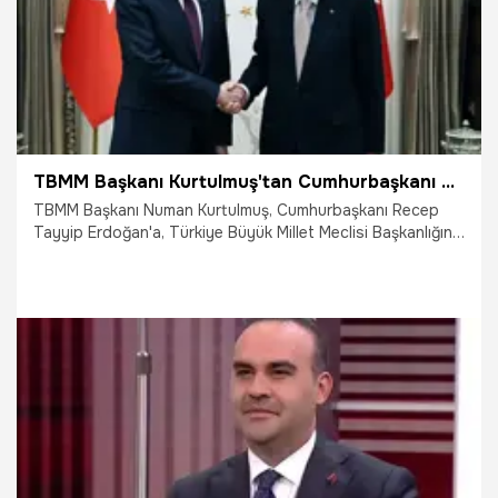
TBMM Başkanı Kurtulmuş'tan Cumhurbaşkanı Erdoğan'a "teşekkür" mesajı
TBMM Başkanı Numan Kurtulmuş, Cumhurbaşkanı Recep
Tayyip Erdoğan'a, Türkiye Büyük Millet Meclisi Başkanlığına
yeniden seçilmesi için verdikleri güçlü destek ve kabulleri
dolayısıyla teşekkür etti.
3.06.2025
Gündem