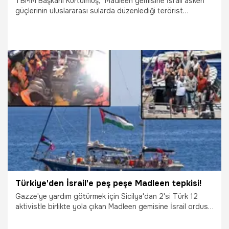
TBMM Başkanı Kurtulmuş, "Madleen gemisine İsrail askeri
güçlerinin uluslararası sularda düzenlediği terörist
operasyon yalnızca bir insani yardım misyonuna değil,
insanlık onuruna yöneltilmiş alçak bir saldırıdır" dedi.
9.06.2025
Gündem
Türkiye'den İsrail'e peş peşe Madleen tepkisi!
Gazze'ye yardım götürmek için Sicilya'dan 2'si Türk 12
aktivistle birlikte yola çıkan Madleen gemisine İsrail ordusu
baskın düzenledi. Dünyada geniş yankı bulan baskına
Türkiye'den peş peşe tepkiler geldi. Öte yandan Dışişleri