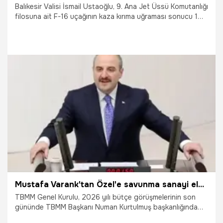
Balıkesir Valisi İsmail Ustaoğlu, 9. Ana Jet Üssü Komutanlığı
filosuna ait F-16 uçağının kaza kırıma uğraması sonucu 1
pilotun şehit olduğunu bildirdi. MSB tarafından yapılan
açıklamada ise "Uçağımızın kaza kırıma uğradığı tespit
edilmiş ve uçağımızın enkazına ulaşılmıştır. Pilotumuz şehit
olmuştur." ifadeleri kullanıldı. Adalet Bakanı Akın Gürlek,
kaza kırıma uğrayan F-16 uçağına ilişkin soruşturma
başlatıldığını bildirdi. Öte yandan MSB, şehidimizin kimliğini
de açıkladı.
25.02.2026
Gündem
Mustafa Varank'tan Özel'e savunma sanayi eleştirisi: Füzelerimizle balıkları değil, düşmanlarımızı korkutuyoruz
TBMM Genel Kurulu, 2026 yılı bütçe görüşmelerinin son
gününde TBMM Başkanı Numan Kurtulmuş başkanlığında
toplandı. AK Parti Bursa Milletvekili Mustafa Varank, TBMM