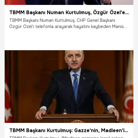
TBMM Başkanı Numan Kurtulmuş, Özgür Özel'e Ferdi Zeyrek için başsağlığı dileklerini iletti
TBMM Başkanı Numan Kurtulmuş, CHP Genel Başkanı
Özgür Özel’i telefonla arayarak hayatını kaybeden Manisa
Büyükşehir Belediye Başkanı Ferdi Zeyrek için başsağlığı
dileklerini iletti.
9.06.2025
Gündem
TBMM Başkanı Kurtulmuş: Gazze'nin, Madleen'in, adaletin tarafındayız