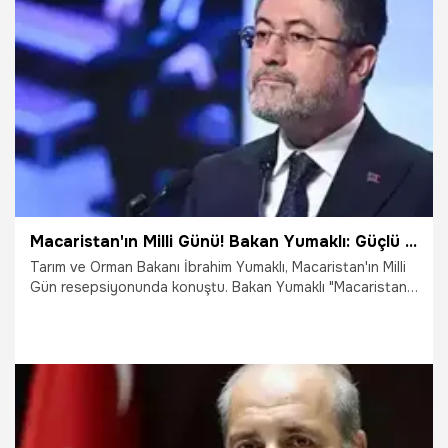
27.11.2025
Gündem
Macaristan'ın Milli Günü! Bakan Yumaklı: Güçlü destek için samimi teşekkürlerimizi sunuyoruz
Tarım ve Orman Bakanı İbrahim Yumaklı, Macaristan'ın Milli
Gün resepsiyonunda konuştu. Bakan Yumaklı "Macaristan
gönül bağı kurduğumuz bir dost, ortak geleceğe
yürüdüğümüz bir müttefiktir. Türkiye'nin Avrupa Birliği
üyelik sürecine verdiği güçlü destek için samimi
teşekkürlerimizi sunuyoruz" dedi.
21.10.2025
Gündem