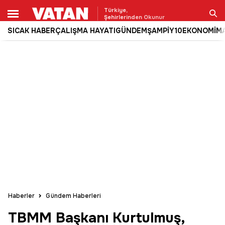
Türkiye,
Şehirlerinden Okunur
SICAK HABER
ÇALIŞMA HAYATI
GÜNDEM
ŞAMPİY10
EKONOMİ
M
Ara
Haberler
Gündem Haberleri
TBMM Başkanı Kurtulmuş,