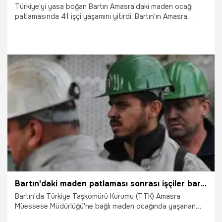
Türkiye’yi yasa boğan Bartın Amasra’daki maden ocağı
patlamasında 41 işçi yaşamını yitirdi. Bartın'ın Amasra
ilçesinde bulunan Türkiye Taşkömürü Kurumu (TTK)
Amasra Müessesesindeki patlamanın ardından Bartın ve
Amasra ile ilgili bilgiler sıklıkla araştırılıyor. Peki, Bartın ne
zaman il oldu? Bartın nerede? İşte Türkiye haritasında
Bartın’ın yeri!
16.10.2022
Gündem
Bartın'daki maden patlaması sonrası işçiler baretlerdeki çiple tespit edildi
Bartın'da Türkiye Taşkömürü Kurumu (TTK) Amasra
Müessese Müdürlüğü'ne bağlı maden ocağında yaşanan
patlama ile ilgili detaylar ortaya çıkıyor. 41 işçinin hayatını