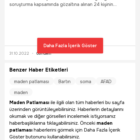
soruşturma kapsamında gözaltına alınan 24 kişinin
ifadeleri alınırken, adliyeye sevklerine başlandı. Bartın'ın
Amasra ilçesinde 41 madencinin hayatını kaybettiği
müessesenin müdürü Cihat Özdemir tutuklandı.
Tutuklananların sayısı böylece 8'e yükseldi.
Daha Fazla İçerik Göster
31.10.2022
Gündem
Benzer Haber Etiketleri
maden patlaması
Bartın
soma
AFAD
maden
Maden Patlaması
ile ilgili olan tüm haberleri bu sayfa
üzerinden görüntüleyebilirsiniz. Haberlerin detaylarını
okumak ve diğer görselleri incelemek istiyorsanız
haberbaşlıklarına tıklayabilirsiniz. Önceki
maden
patlaması
haberlerini görmek için Daha Fazla İçerik
Göster butonunu kullanabilirsiniz.