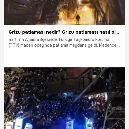
Grizu patlaması nedir? Grizu patlaması nasıl olur?
Bartın'ın Amasra ilçesinde Türkiye Taşkömürü Kurumu
(TTK) maden ocağında patlama meydana geldi. Madendeki
patlamanın nedeninin ise grizu patlaması olduğu belirtiliyor.
Peki, Grizu patlaması nedir? Grizu patlaması nasıl olur?
Grizu patlaması neden olur? İşte detaylar…
15.10.2022
Gündem