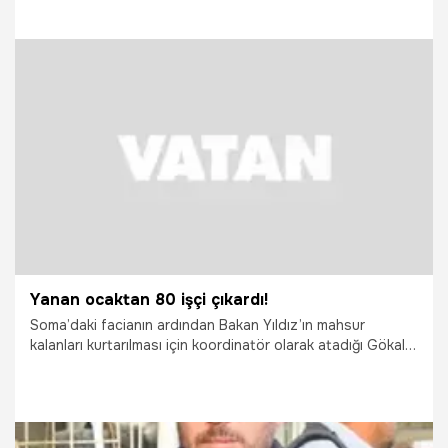
melzemesi metal değil...
29.09.2021
Gündem
Yanan ocaktan 80 işçi çıkardı!
Soma’daki facianın ardından Bakan Yıldız’ın mahsur
kalanları kurtarılması için koordinatör olarak atadığı Gökalp
Büyükyıldız, ocaktan 80 kişiyi çıkardı...