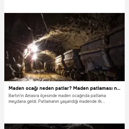
kaybettiği facia, tüm Türkiye’yi yasa boğarken geride
bıraktıkları ailelerin feryatları yürekleri dağladı. Madencilerin
yerlerinin ise baretlerdeki çiple tespit edildiği ortaya çıktı.
Sistemin Soma’daki grizu patlamasından sonra
kullanılmaya başlandığı belirtilirken Türkiye’deki pek çok
maden ocağında bu sisteme geçildiği öğrenildi.
16.10.2022
Gündem
Maden ocağı neden patlar? Maden patlaması neden olur?
Bartın'ın Amasra ilçesinde maden ocağında patlama
meydana geldi. Patlamanın yaşandığı madende ilk
belirlemelere göre grizu patlaması olduğu belirtilirken,
patlamanın nedenleri araştırılıyor. Peki, Maden ocağı neden
patlar? Maden patlaması neden olur? Maden patlaması
nedenleri nelerdir? İşte detaylar…