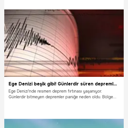
8.02.2025
Gündem
Ege Denizi beşik gibi! Günlerdir süren depremler paniğe neden oldu
Ege Denizi'nde resmen deprem fırtınası yaşanıyor.
Günlerdir bitmeyen depremler paniğe neden oldu. Bölge
halkı tedirgin ve tsunami korkusu yaşanıyor. AFAD 5.0
büyüklüğünde bir deprem daha olduğunu duyurdu. İşte
detaylar...