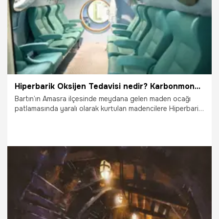
Hiperbarik Oksijen Tedavisi nedir? Karbonmonoksit zehirlenmesinde Hiperbarik Oksijen Tedavisi kullanılıyor mu?
Bartın’ın Amasra ilçesinde meydana gelen maden ocağı
patlamasında yaralı olarak kurtulan madencilere Hiperbarik
Oksijen Tedavisi uygulanıyor. Basınç odalarına alınan
madenciler yüzde 100 oksijen verilerek tedavi ediliyor.
Peki, Hiperbarik Oksijen Tedavisi nedir? Karbonmonoksit
zehirlenmesinde Hiperbarik Oksijen Tedavisi kullanılıyor
mu? Hiperbarik Oksijen Tedavisi hangi durumlarda
kullanılır? İşte detaylar…
15.10.2022
Sağlık