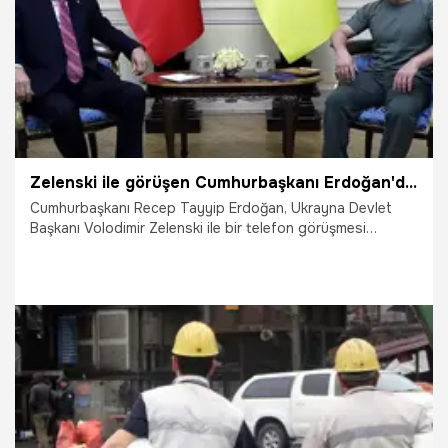
Zelenski ile görüşen Cumhurbaşkanı Erdoğan'dan kritik müzakere mesajı: Her türlü katkıya hazırız
Cumhurbaşkanı Recep Tayyip Erdoğan, Ukrayna Devlet
Başkanı Volodimir Zelenski ile bir telefon görüşmesi
gerçekleştirdi. Cumhurbaşkanı Erdoğan görüşmede, Rusya
ve Ukrayna arasında savaşın müzakereler yoluyla sona
erdirilmesi için gereken her türlü katkıyı sunmaya hazır
olduklarını ifade etti.
19.10.2022
Siyaset