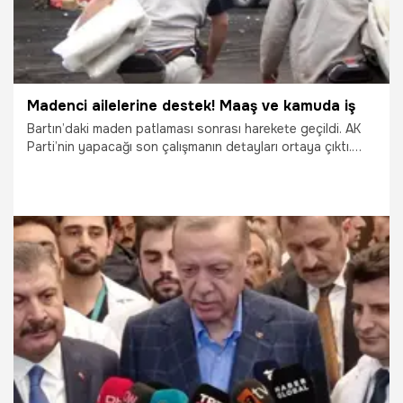
Madenci ailelerine destek! Maaş ve kamuda iş
Bartın’daki maden patlaması sonrası harekete geçildi. AK
Parti’nin yapacağı son çalışmanın detayları ortaya çıktı.
Yakınları maden kazalarında hayatını kaybeden ailelere aylık
bağlanacak, aileden bir kişi de kamuda istihdam edilecek.
İşte detaylar...
19.10.2022
Ekonomi