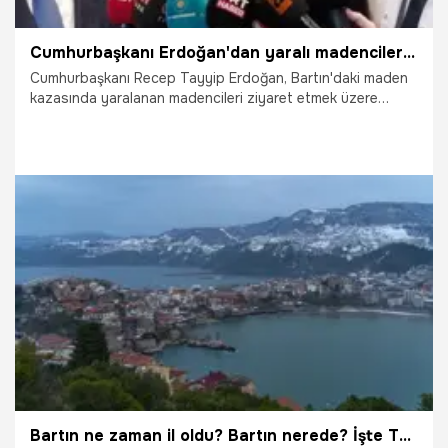
Cumhurbaşkanı Erdoğan'dan yaralı madencilere ziyaret: Tüm müdahaleler yapılıyor
Cumhurbaşkanı Recep Tayyip Erdoğan, Bartın'daki maden
kazasında yaralanan madencileri ziyaret etmek üzere
İstanbul'da Başakşehir Çam ve Sakura Şehir Hastanesi'ne
gitti. Madencilerin durumuyla ilgili doktorlardan bilgi alan
Cumhurbaşkanı Erdoğan, yaralı yakınlarına da geçmiş olsun
dileğini iletti. Erdoğan, "Yapılması gereken tüm müdahaleler
yapılıyor" dedi.
16.10.2022
Siyaset
Bartın ne zaman il oldu? Bartın nerede? İşte Türkiye haritasında Bartın’ın yeri!