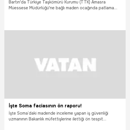
Bartın'da Türkiye Taşkömürü Kurumu (TTK) Amasra
Müessese Müdürlüğü'ne bağlı maden ocağında patlama
meydana geldi. Sağlık Bakanı Fahrettin Koca patlama
nedeniyle can kayıplarının sasyısının 28'e yükseldiğini
açıkladı. Patlama sonrası bölgeye giden İçişleri Bakanı
Süleyman Soylu ile Enerji ve Tabii Kaynaklar Bakanı Fatih
Dönmez sabah 06.00'da kameralar karşısına geçerek son
durumu açıkladı.
15.10.2022
Gündem
İşte Soma faciasının ön raporu!
İşte Soma’daki madende inceleme yapan iş güvenliği
uzmanının Bakanlık müfettişlerine ilettiği ön tespit
raporunun ayrıntılarındaki eksiklikler: Tavan güçlendirme