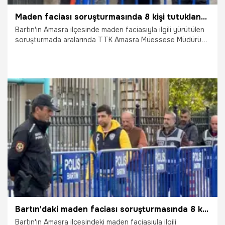
Maden faciası soruşturmasında 8 kişi tutuklandı, 16 kişi serbest bırakıldı
Bartın'ın Amasra ilçesinde maden faciasıyla ilgili yürütülen
soruşturmada aralarında TTK Amasra Müessese Müdürü
Cihat Özdemir'in de bulunduğu 8 kişi tutuklanırken, 4'ü adli
kontrolle olmak üzere 16 kişi ise serbest bırakıldı.
1.11.2022
Gündem
Bartın'daki maden faciası soruşturmasında 8 kişi tutuklandı
Bartın'ın Amasra ilçesindeki maden faciasıyla ilgili