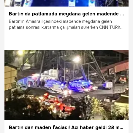
Bartın'da patlamada meydana gelen madende 'yaşam odası' umudu!
Bartın'ın Amasra ilçesindeki madende meydana gelen
patlama sonrası kurtarma çalışmaları sürerken CNN TÜRK
canlı yayına bağlanan gazeteci Güngör Yavuzaslan
kurtarma çalışmalarıyla ilgili dikkat çeken bilgiler verdi.
15.10.2022
Gündem
Bartın'dan maden faciası! Acı haber geldi 28 maden işçimiz hayatını kaybetti