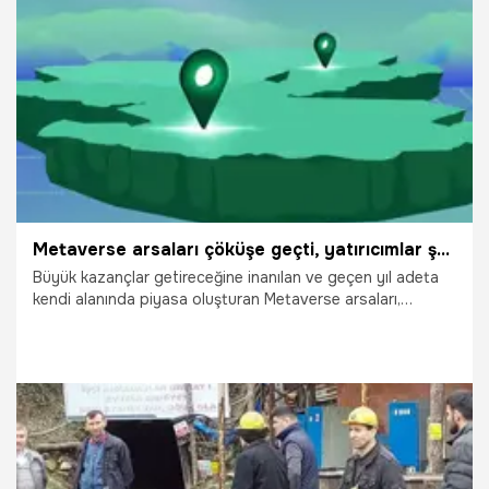
5.02.2025
Gündem
Metaverse arsaları çöküşe geçti, yatırıcımlar şokta! 'Kripto paralardaki dalgalanmalara dikkat'
Büyük kazançlar getireceğine inanılan ve geçen yıl adeta
kendi alanında piyasa oluşturan Metaverse arsaları,
yatırımcılara hüsran yaşattı. Metaverse evrenindeki kan
kaybını değerlendiren Dr. Ayça Maden, kripto paradaki
dalgalanmaların dahi Metaverse arsalarındaki fiyatları
altüst edebileceğine dikkati çekerek, bu çöküşün olası
nedenlerini bir bir anlattı.
29.06.2023
Bilim ve Teknoloji