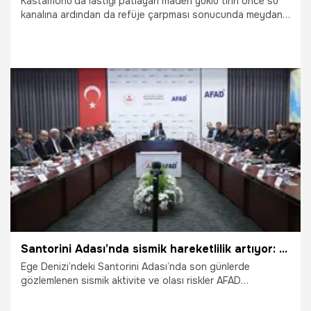
Kastamonu'da lastiği patlayan maden yüklü tırın önce su
kanalına ardından da refüje çarpması sonucunda meydana
gelen kazada sürücü yaralandı.
15.06.2026
Vatan TV
Santorini Adası’nda sismik hareketlilik artıyor: AFAD'da olası riskler masaya yatırıldı
Ege Denizi’ndeki Santorini Adası’nda son günlerde
gözlemlenen sismik aktivite ve olası riskler AFAD
Başkanlığı’nda düzenlenen toplantıda ele alındı.