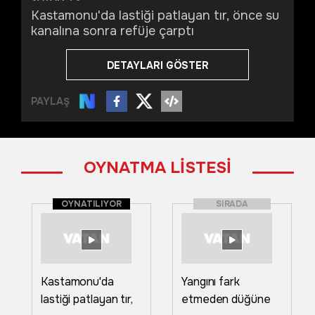
Kastamonu'da lastiği patlayan tır, önce su
kanalına sonra refüje çarptı
DETAYLARI GÖSTER
PAYLAŞ
OYNATMA LİSTESİ
OYNATILIYOR
SIRADA
Kastamonu'da
Yangını fark
lastiği patlayan tır,
etmeden düğüne