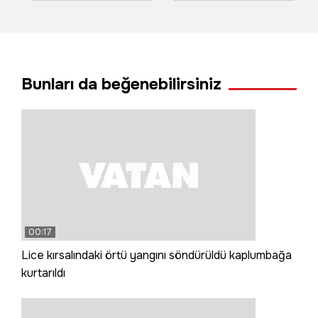
önce su kanalına
devam ettiler; o
sonra refüje çarptı
anlar kamerada
Bunları da beğenebilirsiniz
00:17
Lice kırsalındaki örtü yangını söndürüldü kaplumbağa
kurtarıldı