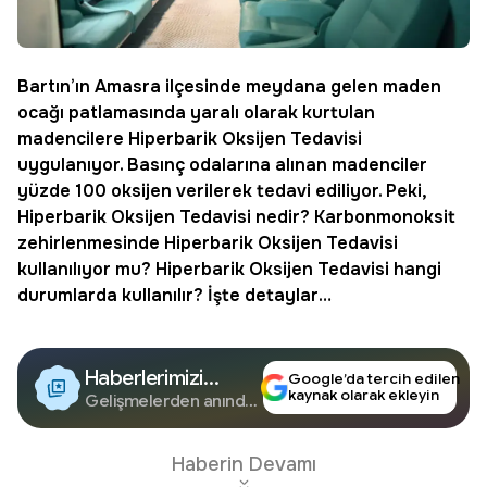
Bartın’ın Amasra ilçesinde meydana gelen maden
ocağı patlamasında yaralı olarak kurtulan
madencilere
Hiperbarik Oksijen Tedavisi
uygulanıyor. Basınç odalarına alınan madenciler
yüzde 100 oksijen verilerek tedavi ediliyor. Peki,
Hiperbarik Oksijen Tedavisi nedir? Karbonmonoksit
zehirlenmesinde Hiperbarik Oksijen Tedavisi
kullanılıyor mu? Hiperbarik Oksijen Tedavisi hangi
durumlarda kullanılır? İşte detaylar…
Haberlerimizi
Google’da tercih edilen
kaynak olarak ekleyin
Google'da Takip
Gelişmelerden anında
haberdar olun.
Edin
Haberin Devamı