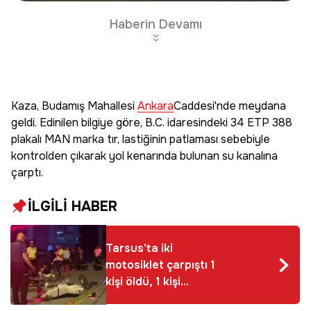
Edin
Haberin Devamı
Kaza, Budamış Mahallesi
Ankara
Caddesi'nde meydana
geldi. Edinilen bilgiye göre, B.C. idaresindeki 34 ETP 388
plakalı MAN marka tır, lastiğinin patlaması sebebiyle
kontrolden çıkarak yol kenarında bulunan su kanalına
çarptı.
İLGİLİ HABER
Tarsus'ta iki
motosiklet çarpıştı 1
kişi öldü, 1 kişi
yaralandı