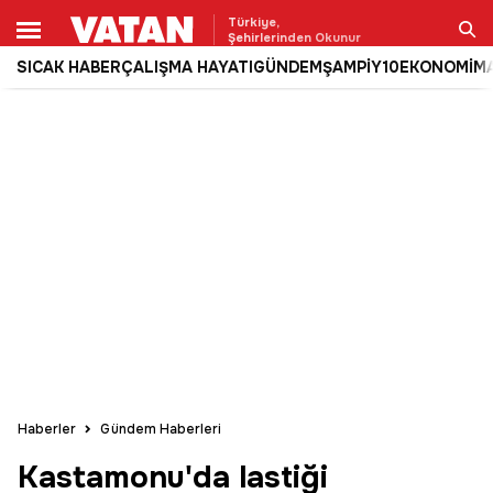
Türkiye,
Şehirlerinden Okunur
SICAK HABER
ÇALIŞMA HAYATI
GÜNDEM
ŞAMPİY10
EKONOMİ
M
Ara
Haberler
Gündem Haberleri
Kastamonu'da lastiği