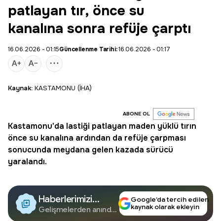
patlayan tır, önce su
kanalına sonra refüje çarptı
16.06.2026 - 01:15
Güncellenme Tarihi:
16.06.2026 - 01:17
Kaynak:
KASTAMONU (İHA)
ABONE OL
Kastamonu
'da lastiği patlayan maden yüklü tırın
önce su kanalına ardından da refüje çarpması
sonucunda meydana gelen kazada sürücü
yaralandı.
Haberlerimizi
Google’da tercih edilen
kaynak olarak ekleyin
Google'da Takip
Gelişmelerden anında
haberdar olun.