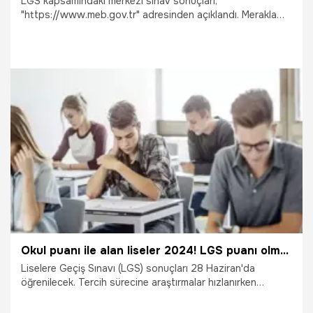
LGS kapsamındaki merkezi sınav sonuçları,
"https://www.meb.gov.tr" adresinden açıklandı. Merakla
beklenen LGS sonuçları belli oldu. Hayalindeki lise için
yarışan 1.2 milyon öğrenci ve ailesinin tercih telaşı başladı.
28.06.2024
Gündem
Okul puanı ile alan liseler 2024! LGS puanı olmadan alan liseler hangileri, yerel yerleştirme ile öğrenci alan okullar nereler? İşte sınavsız alan liseler
Liselere Geçiş Sınavı (LGS) sonuçları 28 Haziran'da
öğrenilecek. Tercih sürecine araştırmalar hızlanırken
öğrencilerin Ortaöğretim Başarı Puanı ile alan liseler
hakkında bilgileri sorguluyor. Orta öğretim mezuniyet puanı