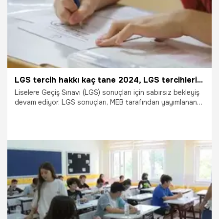
LGS tercih hakkı kaç tane 2024, LGS tercihleri kaç gün sürer 2024? LGS tercihi nasıl yapılır?
Liselere Geçiş Sınavı (LGS) sonuçları için sabırsız bekleyiş
devam ediyor. LGS sonuçları, MEB tarafından yayımlanan
tercih kılavuzuna göre 28 Haziran Cuma günü saat
10:00'da açıklanacak. Adaylar bu tarihte sonuçlarına
erişebilecekler. Peki, LGS tercih hakkı kaç tane 2024, LGS
tercihleri kaç gün sürer 2024? LGS tercihi nasıl yapılır?
26.06.2024
Gündem