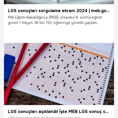
LGS sonuçları sorgulama ekranı 2024 | meb.gov.tr LGS sonuçları sorgulama ekranı açıldı: LGS sınav sonuçlarına nereden bakılır?
Milli Eğitim Bakanlığınca (MEB), ortaokul 8. sınıfta eğitim
gören 1 milyon 38 bin 192 öğrenciye yönelik yapılan
Liselere Geçiş Sistemi (LGS) kapsamındaki merkezi sınav 3
Haziran'da iki oturum olarak gerçekleştirildi. Öğrenciler
oturumların sona ermesiyle tercih yapmak için gözlerini
sonuçlara çevirdi. LGS sonuçları açıklandı. Peki, LGS sınav
sonuçlarına nereden bakılır? İşte LGS sonuçları sorgulama
ekranı...
28.06.2024
Gündem
LGS sonuçları açıklandı! İşte MEB LGS sonuç sorgulama ekranı