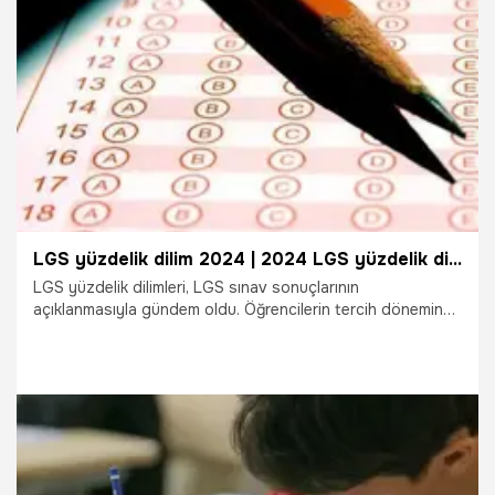
29.06.2024
Gündem
LGS yüzdelik dilim 2024 | 2024 LGS yüzdelik dilimler nasıl olur, LGS yüzdelik dilim kaç olmalı?
LGS yüzdelik dilimleri, LGS sınav sonuçlarının
açıklanmasıyla gündem oldu. Öğrencilerin tercih döneminde
sınav sonuçları dışında yüzdelik dilimleri ve başarı
sıralamaları da baz alınır. Peki, LGS yüzdelik dilim nasıl olur,
LGS yüzdelik dilim hesaplama nasıl yapılır?
28.06.2024
Gündem