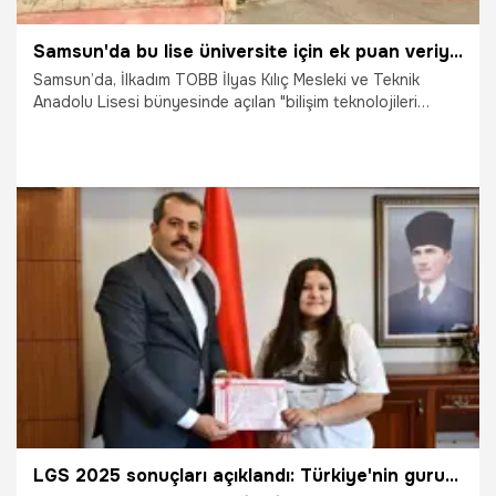
Samsun'da bu lise üniversite için ek puan veriyor: LGS sınavı sonrası açıklandı
Samsun’da, İlkadım TOBB İlyas Kılıç Mesleki ve Teknik
Anadolu Lisesi bünyesinde açılan "bilişim teknolojileri
alanı", Liselere Geçiş Sistemi (LGS) kapsamında sınavla
öğrenci alacak. Böylece Samsun’da bilişim alanında sınavla
öğrenci kabul eden okul sayısı ikiye yükseldi.
14.07.2025
Samsun
LGS 2025 sonuçları açıklandı: Türkiye'nin gururu LGS şampiyonları belli oldu! Samsun'da bir ilk yaşandı