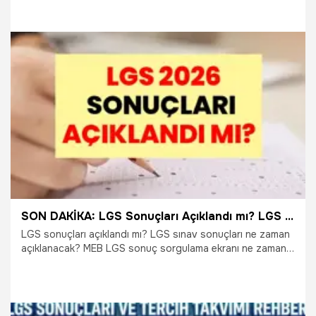
Geçiş Sistemi (LGS) sonuçları için geri sayım devam ediyor.
Sınavın ardından puanlarını, yüzdelik dilimlerini ve tercih
sürecine ilişkin tüm ayrıntıları öğrenmek isteyen adaylar,
sonuç tarihini araştırıyor. İşte 2026 LGS sonuçları, tercih
takvimi ve yerleştirme sürecine ilişkin son bilgiler.
9.07.2026
Gündem
SON DAKİKA: LGS Sonuçları Açıklandı mı? LGS Sınav Sonuçları Ne Zaman Açıklanacak? Liselere Geçiş Sistemi Sınav Sonuçları Hangi Tarihte Açıklanacak?
LGS sonuçları açıklandı mı? LGS sınav sonuçları ne zaman
açıklanacak? MEB LGS sonuç sorgulama ekranı ne zaman
erişime açılacak? Liselere Geçiş Sistemi kapsamında
merkezi sınava giren yüz binlerce öğrenci ve veli, sonuç
tarihine kilitlendi. Milli Eğitim Bakanlığı tarafından açıklanan
resmi takvime göre LGS sonuçlarının yayımlanacağı tarih