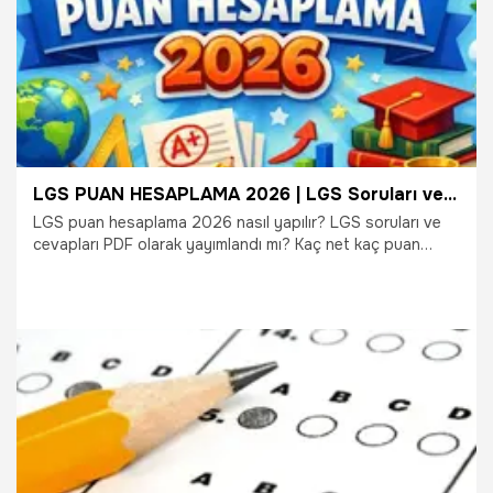
LGS PUAN HESAPLAMA 2026 | LGS Soruları ve Cevapları PDF Yayınlandı! İşte Yeni Sisteme Göre LGS Puan Hesaplama
LGS puan hesaplama 2026 nasıl yapılır? LGS soruları ve
cevapları PDF olarak yayımlandı mı? Kaç net kaç puan
getiriyor? 1 yanlış 3 doğruyu götürüyor mu? LGS taban
puanları nasıl şekillenecek? MEB'in açıkladığı yeni sistemde
öğrenciler puanlarını nasıl hesaplayacak? İşte milyonlarca
öğrencinin merak ettiği LGS puan hesaplama 2026
detayları, LGS soru kitapçığı ve cevap anahtarı hakkında
son gelişmeler…
15.06.2026
Gündem