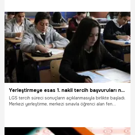
11.07.2025
Gündem
Yerleştirmeye esas 1. nakil tercih başvuruları nasıl yapılır, 1 nakil tercih başvuruları ne zaman başlıyor?
LGS tercih süreci sonuçların açıklanmasıyla birlikte başladı.
Merkezi yerleştirme, merkezi sınavla öğrenci alan fen
liseleri, sosyal bilimler liseleri, proje okulları ile mesleki ve
teknik Anadolu liselerinin Anadolu teknik programlarına
merkezi sınav puanı üstünlüğüne göre tercihler
doğrultusunda yapılacak. Tercihler 17 Temmuz Çarşamba
saat 17.00'ye kadar devam edecek.