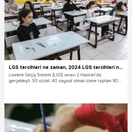
27.06.2024
Gündem
LGS tercihleri ne zaman, 2024 LGS tercihleri ne kadar sürecek? LGS sonuçları açıklandıktan sonra LGS tercihleri 2024 kaç gün sürer?
Liselere Geçiş Sistemi (LGS) sınavı 2 Haziran'da
gerçekleşti. 50 sözel, 40 sayısal olmak üzere toplam 90
sorunun sorulduğu sınav sonrası gözler sonuçların
açıklanmasına, akademinde tercihlere çevrildi. LSG
sonuçları Milli Eğitim Bakanlığı'nın (MEB) takvimine göre
Cuma günü açıklanacak. LGS sonuçlarının açıklanmasından
sonra tercihler başlayacak. Peki, LGS tercihleri ne zaman,
2024 LGS tercihleri ne kadar sürecek? Sonuçlar
açıklandıktan sonra LGS tercihleri 2024 kaç gün sürer?
26.06.2024
Gündem