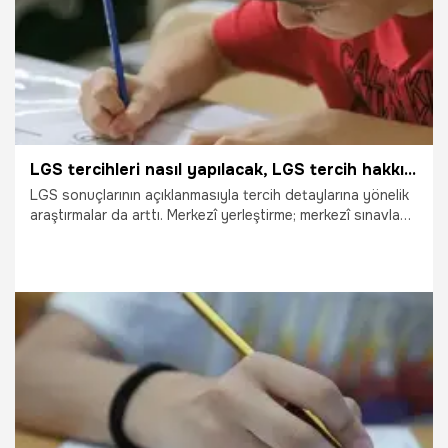
LGS tercihleri nasıl yapılacak, LGS tercih hakkı kaç tane? İşte adım adım Merkezi ve Yerel Yerleştirme detayları
LGS sonuçlarının açıklanmasıyla tercih detaylarına yönelik
araştırmalar da arttı. Merkezî yerleştirme; merkezî sınavla
öğrenci alan fen liseleri, sosyal bilimler liseleri, proje okulları
ile mesleki ve teknik Anadolu liselerinin Anadolu teknik
programlarına merkezî sınav puanı üstünlüğüne göre
tercihler doğrultusunda yapılacak. Öğrenciler, sınavla
öğrenci alan okullar listesinden 10 okula kadar tercih
yapabilecek.
28.06.2024
Gündem