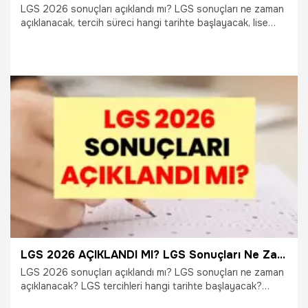
LGS 2026 sonuçları açıklandı mı? LGS sonuçları ne zaman
açıklanacak, tercih süreci hangi tarihte başlayacak, lise
tercihleri nasıl yapılacak? Milyonlarca öğrenci ve veli,
Liselere Geçiş Sistemi (LGS) kapsamında açıklanacak
sonuçlar için geri sayıma geçti. Özellikle “LGS sonuçları
açıklandı mı?”, “LGS sonuçları hangi gün belli olacak?”,
“LGS tercihleri ne zaman başlayacak?” ve “Yerleştirme
sonuçları ne zaman açıklanacak?” soruları araştırılıyor. Milli
Eğitim Bakanlığı tarafından yayımlanan takvimle birlikte
9.07.2026
Gündem
sonuç, tercih, yerleştirme ve nakil süreçlerine ilişkin tarihler
netleşti. İşte öğrencilerin merak ettiği tüm detaylar...
LGS 2026 AÇIKLANDI MI? LGS Sonuçları Ne Zaman Açıklanacak? LGS Tercihleri Ne Zaman Başlıyor? İşte LGS Sonuç Sorgulama Detayları
LGS 2026 sonuçları açıklandı mı? LGS sonuçları ne zaman
açıklanacak? LGS tercihleri hangi tarihte başlayacak?
Milyonlarca öğrenci ve velinin merakla beklediği Liselere