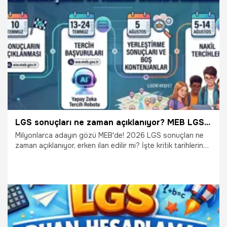
netleşti. Peki LGS sonuçları hangi gün açıklanacak, tercih
işlemleri ne zaman başlayacak, lise yerleştirmeleri hangi
tarihte yapılacak? İşte merak edilen tüm detaylar.
30.06.2026
Gündem
LGS sonuçları ne zaman açıklanıyor? MEB LGS sonuç takvimi ve yapay zeka sürprizi!
Milyonlarca adayın gözü MEB'de! 2026 LGS sonuçları ne
zaman açıklanıyor, erken ilan edilir mi? İşte kritik tarihlerin
yer aldığı MEB LGS sonuç takvimi ve bu yıl ilk kez
uygulanacak yapay zeka sürprizinin detayları...
30.06.2026
Yaşam