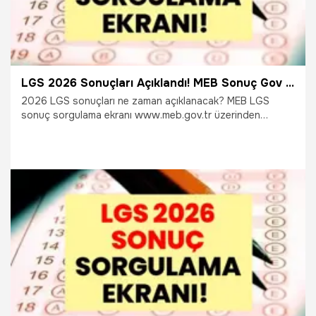
LGS 2026 Sonuçları Açıklandı! MEB Sonuç Gov TR, mebsonuc.meb.gov.tr ile Şifresiz TC No ile LGS Sonuç Sorgulama Ekranı
2026 LGS sonuçları ne zaman açıklanacak? MEB LGS
sonuç sorgulama ekranı www.meb.gov.tr üzerinden
puanlar nasıl öğrenilir? Yüz binlerce öğrenci ve velinin
heyecanla beklediği LGS sınav sonuçları için geri sayım
bitti. Peki, lise tercih başvuruları ne zaman başlayacak ve
yerleştirme sonuçları hangi gün ilan edilecek? İşte 10
Temmuz MEB takvimi ile LGS sonuçları, yüzdelik dilimler ve
lise tercihlerine dair merak edilen tüm detaylar!
10.07.2026
Gündem