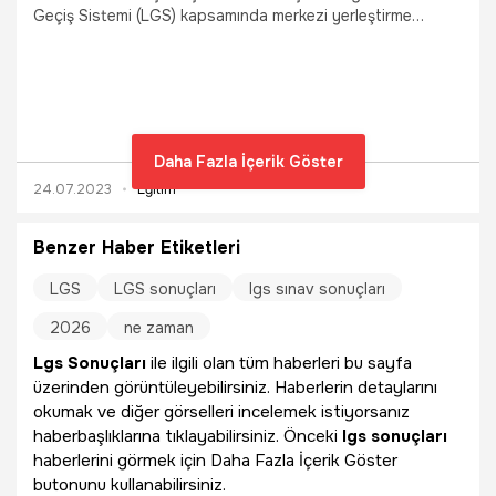
Geçiş Sistemi (LGS) kapsamında merkezi yerleştirme
sonuçları "meb.gov.tr" ile "sonuc.meb.gov.tr" internet
adresleri üzerinden erişime açıldı. Öğrenciler, yerleştirme
sonuçlarına T.C. kimlik numaraları ve doğum tarihleri ile
ulaşabilecek.
Daha Fazla İçerik Göster
24.07.2023
Eğitim
Benzer Haber Etiketleri
LGS
LGS sonuçları
lgs sınav sonuçları
2026
ne zaman
Lgs Sonuçları
ile ilgili olan tüm haberleri bu sayfa
üzerinden görüntüleyebilirsiniz. Haberlerin detaylarını
okumak ve diğer görselleri incelemek istiyorsanız
haberbaşlıklarına tıklayabilirsiniz. Önceki
lgs sonuçları
haberlerini görmek için Daha Fazla İçerik Göster
butonunu kullanabilirsiniz.