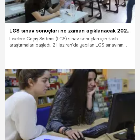
LGS sınav sonuçları ne zaman açıklanacak 2024, MEB LGS tercihleri ne zaman başlıyor 2024?
Liselere Geçiş Sistemi (LGS) sınav sonuçları için tarih
araştırmaları başladı. 2 Haziran'da yapılan LGS sınavının
ardından, gözler Milli Eğitim Bakanlığı (MEB) tarafından
belirlenen LGS sonuç tarihlerine çevrildi. Peki, LGS sınav
sonuçları ne zaman açıklanacak 2024, MEB LGS tercihleri
ne zaman başlıyor 2024?
21.06.2024
Gündem