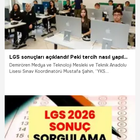
LGS sonuçları açıklandı! Peki tercih nasıl yapılmalı? Uzmanlardan 'yüzdelik dilim' uyarısı geldi
Demirören Medya ve Teknoloji Mesleki ve Teknik Anadolu
Lisesi Sınav Koordinatörü Mustafa Şahin, “YKS
tercihlerinde önemli olan puan değil yüzdelik dilimdir. Her
okulun kendine özgü bir yüzdelik dilim aralığı var ve bu her
yıl güncelleniyor. Yol haritasını buna göre çizmek gerekiyor"
dedi.
10.07.2026
Gündem