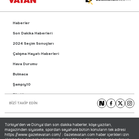
Haberler
Son Dakika Haberleri
2024 Seçim Sonuçları
Çalışma Hayatı Haberleri
Hava Durumu
Bulmaca
Şampiy10
Fikstür
BİZİ TAKİP EDİN
Puan Durumu
Gündem Haberleri
Türkiye'den ve Dünya’dan son dakika haberler, köşe yazıları,
Yaşam Haberleri
magazinden siyasete, spordan seyahate bütün konuların tek adresi
https://www.gazetevatan.com/ ; Gazetevatan.com haber içerikleri izin
Ekonomi Haberleri