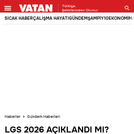
Türkiye,
Şehirlerinden Okunur
SICAK HABER
ÇALIŞMA HAYATI
GÜNDEM
ŞAMPİY10
EKONOMİ
M
Ara
Haberler
Gündem Haberleri
LGS 2026 AÇIKLANDI MI?