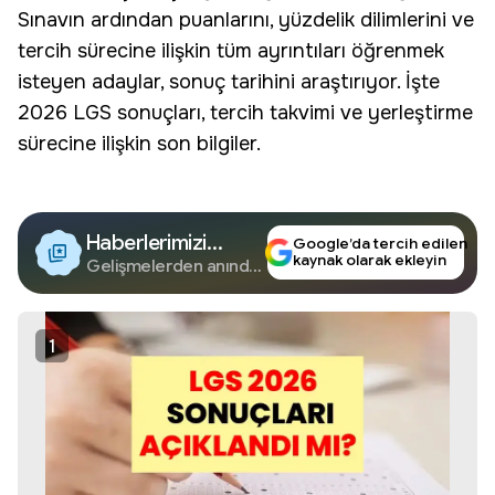
Sınavın ardından puanlarını, yüzdelik dilimlerini ve
tercih sürecine ilişkin tüm ayrıntıları öğrenmek
isteyen adaylar, sonuç tarihini araştırıyor. İşte
2026 LGS sonuçları, tercih takvimi ve yerleştirme
sürecine ilişkin son bilgiler.
Haberlerimizi
Google’da tercih edilen
kaynak olarak ekleyin
Google'da Takip
Gelişmelerden anında
haberdar olun.
Edin
1