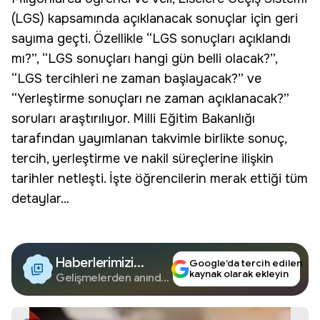
(LGS) kapsamında açıklanacak sonuçlar için geri
sayıma geçti. Özellikle “LGS sonuçları açıklandı
mı?”, “LGS sonuçları hangi gün belli olacak?”,
“LGS tercihleri ne zaman başlayacak?” ve
“Yerleştirme sonuçları ne zaman açıklanacak?”
soruları araştırılıyor. Milli Eğitim Bakanlığı
tarafından yayımlanan takvimle birlikte sonuç,
tercih, yerleştirme ve nakil süreçlerine ilişkin
tarihler netleşti. İşte öğrencilerin merak ettiği tüm
detaylar...
Haberlerimizi
Google’da tercih edilen
kaynak olarak ekleyin
Google'da Takip
Gelişmelerden anında
haberdar olun.
Edin