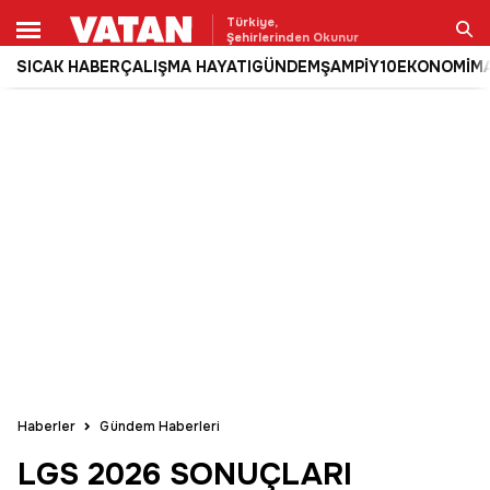
Türkiye,
Şehirlerinden Okunur
SICAK HABER
ÇALIŞMA HAYATI
GÜNDEM
ŞAMPİY10
EKONOMİ
M
Ara
Haberler
Gündem Haberleri
LGS 2026 SONUÇLARI