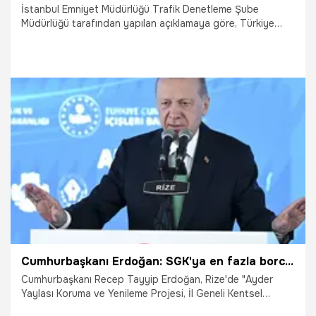
İstanbul Emniyet Müdürlüğü Trafik Denetleme Şube
Müdürlüğü tarafından yapılan açıklamaya göre, Türkiye
Bisiklet Federasyonu ve Dünya Bisiklet Birliği'nin
düzenlediği "Tour Of İstanbul" bisiklet yarışının ikinci etabı
nedeniyle 14-15 Eylül'de İstanbul'da bazı yollar trafiğe
kapanacak.
14.09.2024
Gündem
Cumhurbaşkanı Erdoğan: SGK'ya en fazla borcu olan ilk 5 belediye CHP'li
Cumhurbaşkanı Recep Tayyip Erdoğan, Rize'de "Ayder
Yaylası Koruma ve Yenileme Projesi, İl Geneli Kentsel
Dönüşüm ve Afet Konutları Anahtar Teslimi ve Toplu Açılış