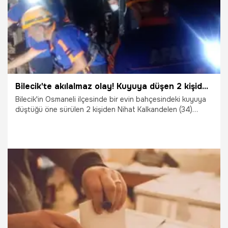
Bilecik'te akılalmaz olay! Kuyuya düşen 2 kişiden 1'i öldü, siyanür tespiti sonrası 41 kişi gözlem altında
Bilecik'in Osmaneli ilçesinde bir evin bahçesindeki kuyuya
düştüğü öne sürülen 2 kişiden Nihat Kalkandelen (34)
hayatını kaybetti, Abdullah Alkan (67) ise itfaiye ekiplerince
kurtarıldı. Kuyuda hidrojen siyanür tespit edilirken, 41 kişi
tedbir amaçlı gözlem altına alındı.
27.07.2023
Gündem