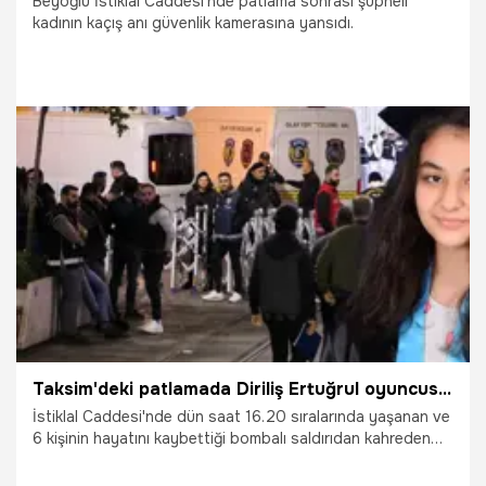
Beyoğlu İstiklal Caddesi'nde patlama sonrası şüpheli
kadının kaçış anı güvenlik kamerasına yansıdı.
14.11.2022
Gündem
Taksim'deki patlamada Diriliş Ertuğrul oyuncusunun kızı Yağmur Uçar da hayatını kaybetti
İstiklal Caddesi'nde dün saat 16.20 sıralarında yaşanan ve
6 kişinin hayatını kaybettiği bombalı saldırıdan kahreden
haberler geliyor. Hain saldırı, Adana'dan gelen Yusuf
Meydan ve minik kızı Ecrin'i hayattan kopardı. Hayatını