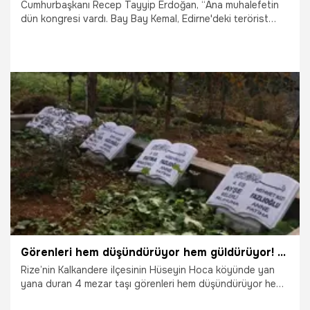
Cumhurbaşkanı Recep Tayyip Erdoğan, “Ana muhalefetin
dün kongresi vardı. Bay Bay Kemal, Edirne'deki terörist
başı Demirtaş'a, Kavala’ya ‘bay bay’ dedi. Peki kongreyi
kazanan zat, o kime selam verdi. O da aynen Demirtaş'a,
Kavala'ya selam verdi. Al birini vur diğerine. Bunların
birbirinden farkı var mı, yok. Bunlar terör örgütleriyle
beraber omuza omuza yürüdüler. Zannettiler ki terör
örgütlerini yanımıza alırsak biz bu ülkede seçim kazanırız.
12-13 seçim kaybettin. Hep onlarla beraberdin” dedi.
5.11.2023
Gündem
Görenleri hem düşündürüyor hem güldürüyor! Rize’de dikkat çeken mezarların ilginç hikayesi
Rize’nin Kalkandere ilçesinin Hüseyin Hoca köyünde yan
yana duran 4 mezar taşı görenleri hem düşündürüyor hem
güldürüyor. 1999 yılında 105 yaşında vefat eden ve köyde