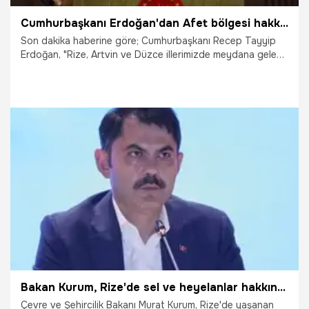
Cumhurbaşkanı Erdoğan'dan Afet bölgesi hakkında flaş açıklama...
Son dakika haberine göre; Cumhurbaşkanı Recep Tayyip
Erdoğan, "Rize, Artvin ve Düzce illerimizde meydana gelen
sel felaketinin yol açtığı yıkımı ortadan kaldırmak, yaraları
sarmak için gereken tüm adımları atmaya devam ediyoruz"
açıklamasında bulundu.
26.07.2021
Siyaset
Bakan Kurum, Rize'de sel ve heyelanlar hakkında değerlendirmede bulundu
Çevre ve Şehircilik Bakanı Murat Kurum, Rize'de yaşanan