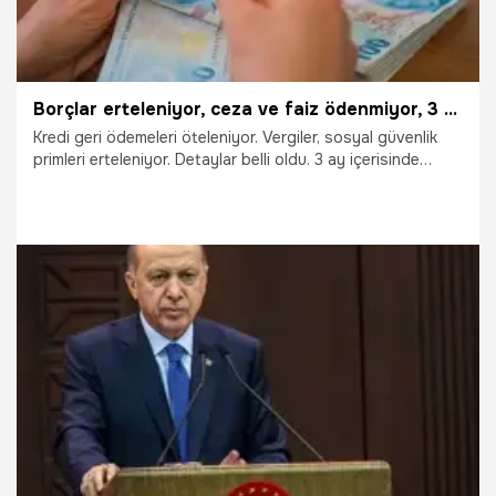
Borçlar erteleniyor, ceza ve faiz ödenmiyor, 3 ay detayı...
Kredi geri ödemeleri öteleniyor. Vergiler, sosyal güvenlik
primleri erteleniyor. Detaylar belli oldu. 3 ay içerisinde
başvuru yapılması gerekiyor. Afet bölgelerinde yaşayan
vatandaşlara ne gibi destekler sağlanıyor? Prim ve kredi
ödemelerinde kolaylık sağlanıyor. İşte detaylar...
5.08.2021
Ekonomi