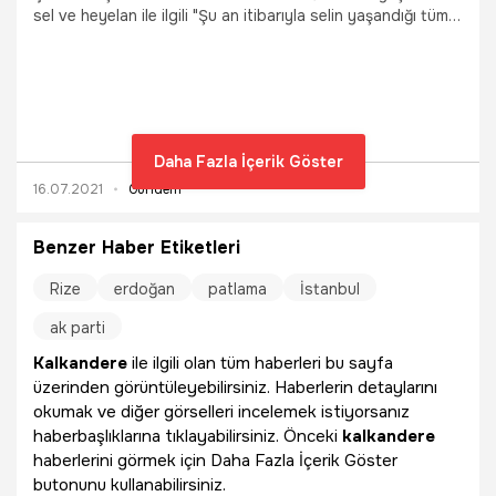
sel ve heyelan ile ilgili "Şu an itibarıyla selin yaşandığı tüm
merkezlerimize içme suyu verilmiş durumda. İçme suyu
alamayan hiçbir ilçemiz beldemiz yok." dedi.
Daha Fazla İçerik Göster
16.07.2021
Gündem
Benzer Haber Etiketleri
Rize
erdoğan
patlama
İstanbul
ak parti
Kalkandere
ile ilgili olan tüm haberleri bu sayfa
üzerinden görüntüleyebilirsiniz. Haberlerin detaylarını
okumak ve diğer görselleri incelemek istiyorsanız
haberbaşlıklarına tıklayabilirsiniz. Önceki
kalkandere
haberlerini görmek için Daha Fazla İçerik Göster
butonunu kullanabilirsiniz.