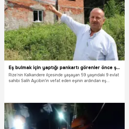
2.08.2023
Gündem
Eş bulmak için yaptığı pankartı görenler önce şaşırıyor sonra gülüyor!
Rize’nin Kalkandere ilçesinde yaşayan 59 yaşındaki 9 evlat
sahibi Salih Aycibin'in vefat eden eşinin ardından eş
bulabilmek için bulduğu pankartlı çözüm görenleri hem
şaşırtıyor hem de güldürüyor.
2.08.2023
Yaşam