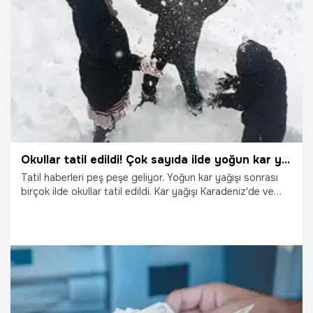
14.11.2022
Siyaset
Okullar tatil edildi! Çok sayıda ilde yoğun kar yağışı sonrası son dakika kararı
Tatil haberleri peş peşe geliyor. Yoğun kar yağışı sonrası
birçok ilde okullar tatil edildi. Kar yağışı Karadeniz'de ve
Doğu Anadolu'da etkisini sürdürüyor. Artvin, Kastamonu,
Hakkari, Rize ve Bolu Valiliği'nden yapılan açıklamaya göre,
yoğun kar yağışı nedeniyle eğitim-öğretime 17 Ocak
Pazartesi günü ara verildi. İşte 17 Ocak 2022 Pazartesi
günü eğitme ara verilen 14 il ve birçok ilçenin tam listesi...
16.01.2022
Gündem