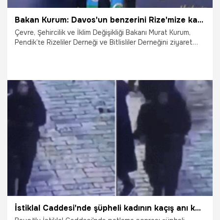
Bakan Kurum: Davos'un benzerini Rize'mize kazandırıyoruz
Çevre, Şehircilik ve İklim Değişikliği Bakanı Murat Kurum,
Pendik’te Rizeliler Derneği ve Bitlisliler Derneğini ziyaret
etti. Bakan Kurum, Rize'de eski termal otelin tamamen
yenilendiğini belirterek, “Bittiğinde orada uluslararası
kongrelerin yapılabileceği, dünya beşten büyüktür
diyeceğimiz Davos'un benzerini Rize'mize kazandırıyoruz’’
dedi.
6.05.2023
Gündem
İstiklal Caddesi'nde şüpheli kadının kaçış anı kameraya yansıdı