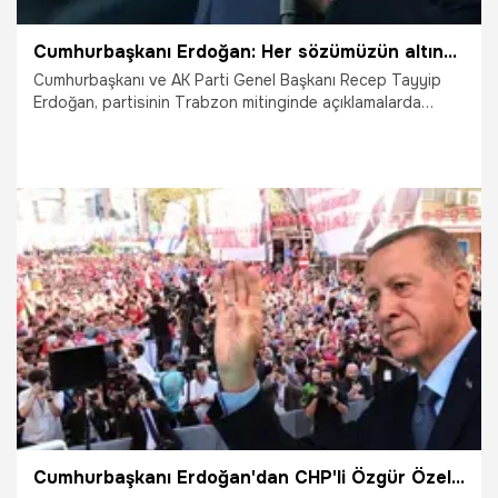
Cumhurbaşkanı Erdoğan: Her sözümüzün altında hizmet yatıyor
Cumhurbaşkanı ve AK Parti Genel Başkanı Recep Tayyip
Erdoğan, partisinin Trabzon mitinginde açıklamalarda
bulundu. Cumhurbaşkanı Erdoğan, "Bizim her sözümüzün
altında kısa sürede hayata geçirdiğimiz asırlara bedel
eserler yatıyor. Trabzon'a 21 yılda 191 milyar lira tutarında
kamu yatırımı yaptık" dedi.
17.02.2024
Gündem
Cumhurbaşkanı Erdoğan'dan CHP'li Özgür Özel yorumu: Al birini vur ötekine