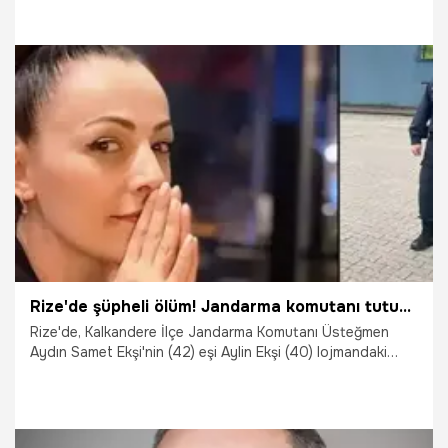
Töreni"nde konuştu. Erdoğan, 'SGK'ya en fazla borcu olan
ilk 5 belediye CHP'li. Toplam 96 milyar liralık borcun 65,1
milyar lirası yani yüzde 68'i CHP'li belediye ve iştiraklerine
ait. Borçların üzerine yatmak istiyorlar, gereken adımlar
atılacak.' dedi.
27.07.2024
Gündem
Rize'de şüpheli ölüm! Jandarma komutanı tutuklandı
Rize'de, Kalkandere İlçe Jandarma Komutanı Üsteğmen
Aydın Samet Ekşi'nin (42) eşi Aylin Ekşi (40) lojmandaki
evinde silahla vurulmuş halde ölü bulundu. Olayla ilgili
gözaltına alınan üsteğmen Ekşi, tutuklandı.