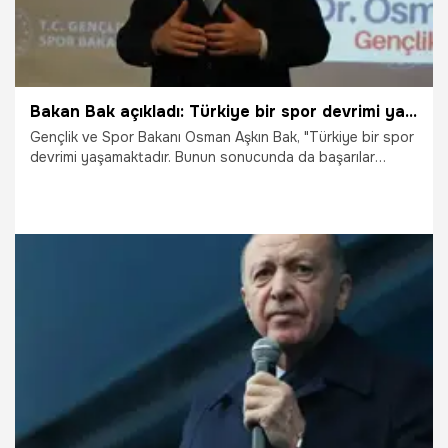
Bakan Bak açıkladı: Türkiye bir spor devrimi yaşamakta
Gençlik ve Spor Bakanı Osman Aşkın Bak, "Türkiye bir spor
devrimi yaşamaktadır. Bunun sonucunda da başarılar
gelmeye başladı. Gençlik ve Spor Bakanlığı için en önemli
konulardan bir tanesi bağımlılıkla ve uyuşturucu ile
mücadeledir. Gençlerimizi spor salonlarına, tesislere,
gençlik kamplarımıza bekliyoruz" dedi.
25.03.2024
Şampiy10