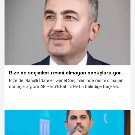
19.06.2024
Gündem
Rize’de seçimleri resmi olmayan sonuçlara göre AK Partili Metin kazandı
Rize’de Mahalli İdareler Genel Seçimleri'nde resmi olmayan
sonuçlara göre AK Parti’li Rahmi Metin belediye başkanı
oldu. İlçelerde ise AK Parti 7, CHP 3, MHP ise 1 başkanlık
kazandı.
1.04.2024
Gündem