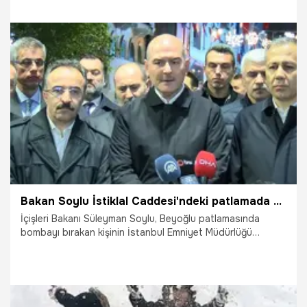
kaybedenler arasında Diriliş Ertuğrul oyuncusunun kızı
Yağmur Uçar'ın da olduğu ortaya çıktı.
14.11.2022
Gündem
Bakan Soylu İstiklal Caddesi'ndeki patlamada hayatını kaybedenlerin kimliklerini açıkladı
İçişleri Bakanı Süleyman Soylu, Beyoğlu patlamasında
bombayı bırakan kişinin İstanbul Emniyet Müdürlüğü
ekiplerince gözaltına alındığını bildirdi. Soylu saldırıda
hayatını kaybeden vatandaşların isimlerini açıkladı.