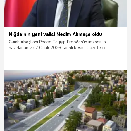
Niğde’nin yeni valisi Nedim Akmeşe oldu
Cumhurbaşkanı Recep Tayyip Erdoğan’ın imzasıyla
hazırlanan ve 7 Ocak 2026 tarihli Resmi Gazete’de
yayımlanan Valiler Kararnamesi ile Niğde Valisi değişti.
6.01.2026
Gündem