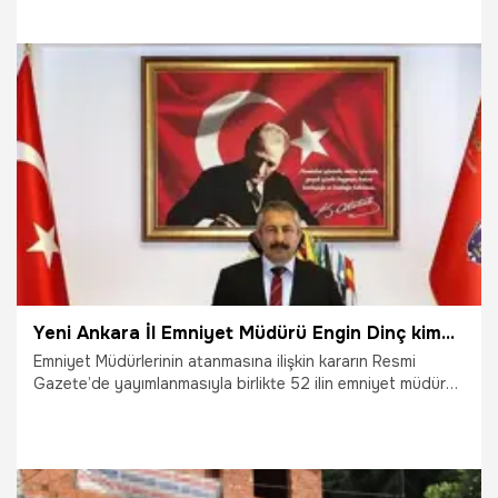
herkesin 'Büyük Harun' diye tanıdığı Harun Fazlıoğlu’nun
çocukları babalarının ve annelerinin mezarlarını yaptırdı.
Ortaya ise herkesi hem güldüren hem düşündüren
görüntüler çıktı.
18.10.2023
Yaşam
Yeni Ankara İl Emniyet Müdürü Engin Dinç kimdir, nereli, kaç yaşında? Engin Dinç hangi görevlerde yer aldı? İşte Emniyet Müdürü Engin Dinç'in hayatı ve daha önceki görevleri
Emniyet Müdürlerinin atanmasına ilişkin kararın Resmi
Gazete’de yayımlanmasıyla birlikte 52 ilin emniyet müdürü
değişti. Ankara Emniyet Müdürlüğüne, Konya Emniyet
Müdürü Engin Dinç, atandı. Peki, Ankara Emniyet Müdürü
Engin Dinç kimdir, kaç yaşında, nereli?