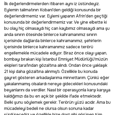
İlk değerlendirmelerden itibaren aynı iz üstündeyiz.
Eylemin talimatının Kobani'den geldiği konusunda bir
değerlendirmemiz var. Eylemi yapanın Afrin'den geçtiği
konusunda bir değerlendirmemiz var. Ve yine elbette ki
bu olay hiç olmasaydı hiç can kaybımız olmasaydı ama şu
anda sınırın ötesinde binlerce kahramanımız sınırın
içerisinde dağlarda binlerce kahramanımız, şehirlerin
içerisinde binlerce kahramanımız sadece terörü
engellemekle mücadele ediyor. Biraz önce olayı yapan,
bombayı bırakan kişi İstanbul Emniyet Müdürlüğü'müzün
ekipleri tarafından gözaltına alındı. Ondan önce yaklaşık
21 kişi daha gözaltına alınmıştı. Özellikle bu konuda
gayret gösteren arkadaşlarıma minnettarım. Çünkü eğer
yakalanmamış olsalardı nereye gidecekleri konusundaki
beyanlarını da verdiler. Nasıl bir operasyonla karşı karşıya
kaldığımızı da bu en açık bir şekilde ifade etmektedir.
Belki şunu söylemek gerekir. Terörün yüzü acıdır. Ama bu
mücadeleyi bedeli ne olursa olsun sonuna kadar
sürdüreceğiz ve özellikle bize dost gibi görünen tüm