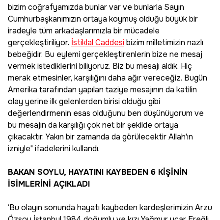
bizim coğrafyamızda bunlar var ve bunlarla Sayın
Cumhurbaşkanımızın ortaya koymuş olduğu büyük bir
iradeyle tüm arkadaşlarımızla bir mücadele
gerçekleştiriliyor.
İstiklal Caddesi
bizim milletimizin nazlı
bebeğidir. Bu eylemi gerçekleştirenlerin bize ne mesaj
vermek istediklerini biliyoruz. Biz bu mesajı aldık. Hiç
merak etmesinler, karşılığını daha ağır vereceğiz. Bugün
Amerika tarafından yapılan taziye mesajının da katilin
olay yerine ilk gelenlerden birisi olduğu gibi
değerlendirmenin esas olduğunu ben düşünüyorum ve
bu mesajın da karşılığı çok net bir şekilde ortaya
çıkacaktır. Yakın bir zamanda da görülecektir Allah'ın
izniyle" ifadelerini kullandı.
BAKAN SOYLU, HAYATINI KAYBEDEN 6 KİŞİNİN
İSİMLERİNİ AÇIKLADI
‘Bu olayın sonunda hayatı kaybeden kardeşlerimizin Arzu
Özsoy İstanbul 1984 doğumlu ve kızı Yağmur uçar Ereğli