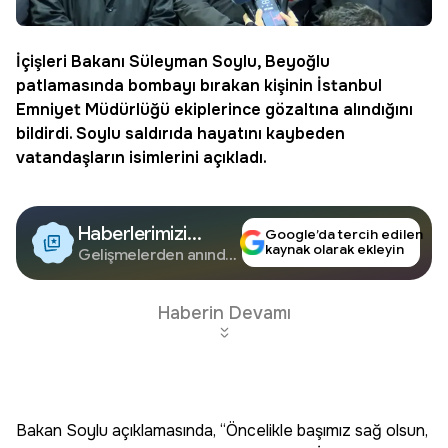
İçişleri Bakanı Süleyman Soylu, Beyoğlu
patlamasında bombayı bırakan kişinin İstanbul
Emniyet Müdürlüğü ekiplerince gözaltına alındığını
bildirdi. Soylu saldırıda hayatını kaybeden
vatandaşların isimlerini açıkladı.
Haberlerimizi
Google’da tercih edilen
kaynak olarak ekleyin
Google'da Takip
Gelişmelerden anında
haberdar olun.
Edin
Haberin Devamı
Bakan Soylu açıklamasında, “Öncelikle başımız sağ olsun,