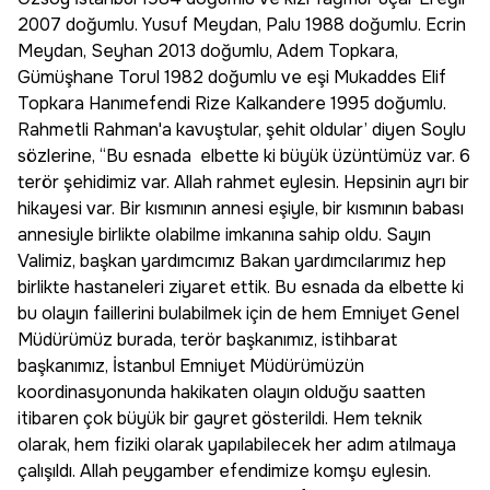
2007 doğumlu. Yusuf Meydan, Palu 1988 doğumlu. Ecrin
Meydan, Seyhan 2013 doğumlu, Adem Topkara,
Gümüşhane Torul 1982 doğumlu ve eşi Mukaddes Elif
Topkara Hanımefendi Rize Kalkandere 1995 doğumlu.
Rahmetli Rahman'a kavuştular, şehit oldular’ diyen Soylu
sözlerine, “Bu esnada elbette ki büyük üzüntümüz var. 6
terör şehidimiz var. Allah rahmet eylesin. Hepsinin ayrı bir
hikayesi var. Bir kısmının annesi eşiyle, bir kısmının babası
annesiyle birlikte olabilme imkanına sahip oldu. Sayın
Valimiz, başkan yardımcımız Bakan yardımcılarımız hep
birlikte hastaneleri ziyaret ettik. Bu esnada da elbette ki
bu olayın faillerini bulabilmek için de hem Emniyet Genel
Müdürümüz burada, terör başkanımız, istihbarat
başkanımız, İstanbul Emniyet Müdürümüzün
koordinasyonunda hakikaten olayın olduğu saatten
itibaren çok büyük bir gayret gösterildi. Hem teknik
olarak, hem fiziki olarak yapılabilecek her adım atılmaya
çalışıldı. Allah peygamber efendimize komşu eylesin.