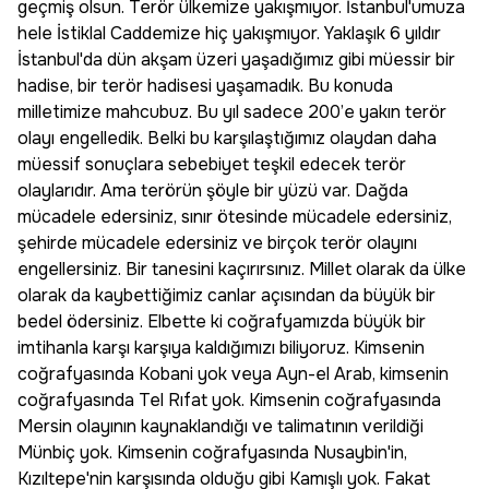
geçmiş olsun. Terör ülkemize yakışmıyor. İstanbul'umuza
hele İstiklal Caddemize hiç yakışmıyor. Yaklaşık 6 yıldır
İstanbul'da dün akşam üzeri yaşadığımız gibi müessir bir
hadise, bir terör hadisesi yaşamadık. Bu konuda
milletimize mahcubuz. Bu yıl sadece 200’e yakın terör
olayı engelledik. Belki bu karşılaştığımız olaydan daha
müessif sonuçlara sebebiyet teşkil edecek terör
olaylarıdır. Ama terörün şöyle bir yüzü var. Dağda
mücadele edersiniz, sınır ötesinde mücadele edersiniz,
şehirde mücadele edersiniz ve birçok terör olayını
engellersiniz. Bir tanesini kaçırırsınız. Millet olarak da ülke
olarak da kaybettiğimiz canlar açısından da büyük bir
bedel ödersiniz. Elbette ki coğrafyamızda büyük bir
imtihanla karşı karşıya kaldığımızı biliyoruz. Kimsenin
coğrafyasında Kobani yok veya Ayn-el Arab, kimsenin
coğrafyasında Tel Rıfat yok. Kimsenin coğrafyasında
Mersin olayının kaynaklandığı ve talimatının verildiği
Münbiç yok. Kimsenin coğrafyasında Nusaybin'in,
Kızıltepe'nin karşısında olduğu gibi Kamışlı yok. Fakat