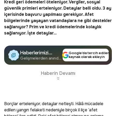
Kredi geri ödemeleri öteleniyor. Vergiler, sosyal
güvenlik primleri erteleniyor. Detaylar belli oldu. 3 ay
içerisinde başvuru yapılması gerekiyor. Afet
bölgelerinde yaşayan vatandaşlara ne gibi destekler
sağlanıyor?
Prim
ve kredi ödemelerinde kolaylık
sağlanıyor. İşte detaylar...
Haberlerimizi
Google’da tercih edilen
kaynak olarak ekleyin
Google'da Takip
Gelişmelerden anında
haberdar olun.
Edin
Haberin Devamı
Borçlar erteleniyor, detaylar netleşti. Hâlâ mücadele
edilen yangın felaketi nedeniyle birçok il ilçe ‘afet