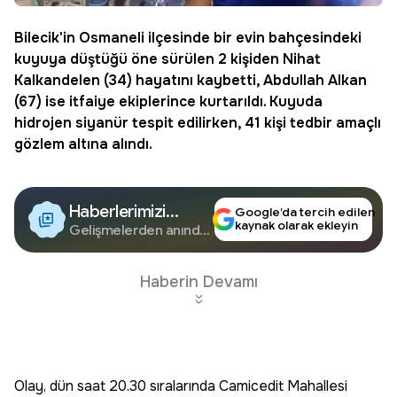
Bilecik
'in Osmaneli ilçesinde bir evin bahçesindeki
kuyuya düştüğü öne sürülen 2 kişiden Nihat
Kalkandelen (34) hayatını kaybetti, Abdullah Alkan
(67) ise itfaiye ekiplerince kurtarıldı. Kuyuda
hidrojen
siyanür
tespit edilirken, 41 kişi tedbir amaçlı
gözlem altına alındı.
Haberlerimizi
Google’da tercih edilen
kaynak olarak ekleyin
Google'da Takip
Gelişmelerden anında
haberdar olun.
Edin
Haberin Devamı
Olay, dün saat 20.30 sıralarında Camicedit Mahallesi