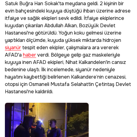
Satuk Buğra Han Sokak'ta meydana geldi. 2 kişinin bir
evin bahçesindeki kuyuya düştüğü ihbarı üzerine adrese
itfaiye ve sağlık ekipleri sevk edildi. İtfaiye ekiplerince
kuyudan çıkarılan Abdullah Alkan, Bozüyük Devlet
Hastanesi'ne götürüldü. Yoğun koku gelmesi üzerine
yaptıkları ölçümde, kuyuda yüksek miktarda hidrojen
siyanür
tespit eden ekipler, çalışmalara ara vererek
AFAD'a
haber
verdi. Bölgeye gelip gaz maskeleriyle
kuyuya inen AFAD ekipleri, Nihat Kalkandelen'in cansız
bedenine ulaştı. İlk incelemede, siyanür nedeniyle
hayatını kaybettiği belirlenen Kalkandere’nin cenazesi,
otopsi için Osmaneli Mustafa Selahattin Çetintaş Devlet
Hastanesi'ne kaldırıldı.