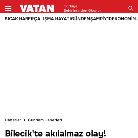
Türkiye,
Şehirlerinden Okunur
SICAK HABER
ÇALIŞMA HAYATI
GÜNDEM
ŞAMPİY10
EKONOMİ
M
Ara
Haberler
Gündem Haberleri
Bilecik'te akılalmaz olay!