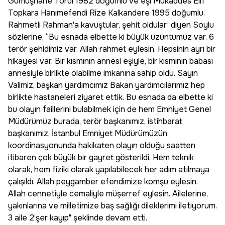
Gümüşhane Torul 1982 doğumlu ve eşi Mukaddes Elif
Topkara Hanımefendi Rize Kalkandere 1995 doğumlu.
Rahmetli Rahman'a kavuştular, şehit oldular’ diyen Soylu
sözlerine, “Bu esnada elbette ki büyük üzüntümüz var. 6
terör şehidimiz var. Allah rahmet eylesin. Hepsinin ayrı bir
hikayesi var. Bir kısmının annesi eşiyle, bir kısmının babası
annesiyle birlikte olabilme imkanına sahip oldu. Sayın
Valimiz, başkan yardımcımız Bakan yardımcılarımız hep
birlikte hastaneleri ziyaret ettik. Bu esnada da elbette ki
bu olayın faillerini bulabilmek için de hem Emniyet Genel
Müdürümüz burada, terör başkanımız, istihbarat
başkanımız, İstanbul Emniyet Müdürümüzün
koordinasyonunda hakikaten olayın olduğu saatten
itibaren çok büyük bir gayret gösterildi. Hem teknik
olarak, hem fiziki olarak yapılabilecek her adım atılmaya
çalışıldı. Allah peygamber efendimize komşu eylesin.
Allah cennetiyle cemaliyle müşerref eylesin. Ailelerine,
yakınlarına ve milletimize baş sağlığı dileklerimi iletiyorum.
3 aile 2’şer kayıp" şeklinde devam etti.