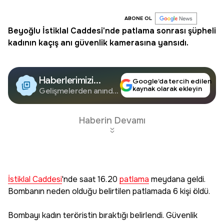
ABONE OL
Beyoğlu
İstiklal Caddesi
'nde
patlama
sonrası şüpheli
kadının kaçış anı güvenlik kamerasına yansıdı.
Haberlerimizi
Google’da tercih edilen
kaynak olarak ekleyin
Google'da Takip
Gelişmelerden anında
haberdar olun.
Edin
Haberin Devamı
İstiklal Caddesi
'nde saat 16.20
patlama
meydana geldi.
Bombanın neden olduğu belirtilen patlamada 6 kişi öldü.
Bombayı kadın teröristin bıraktığı belirlendi. Güvenlik