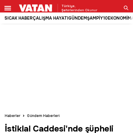
Türkiye,
Şehirlerinden Okunur
SICAK HABER
ÇALIŞMA HAYATI
GÜNDEM
ŞAMPİY10
EKONOMİ
M
Ara
Haberler
Gündem Haberleri
İstiklal Caddesi'nde şüpheli