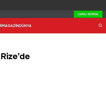
CANLI BORSA
İ
MAGAZİN
DÜNYA
Ara
Rize’de