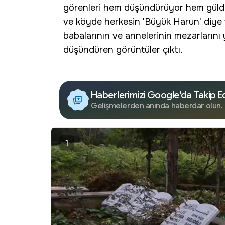
görenleri
hem düşündürüyor hem güld
ve köyde herkesin 'Büyük Harun' diye t
babalarının ve annelerinin mezarlarını
düşündüren görüntüler çıktı.
Haberlerimizi Google'da Takip E
Gelişmelerden anında haberdar olun.
1