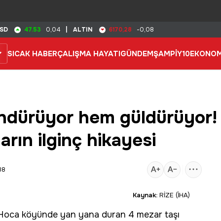
47.53
6170,28
SD
0,04
|
ALTIN
-0,08
SICAK HABER
ÇALIŞMA HAYATI
GÜNDEM
ŞAMPİY10
EKONOM
ndürüyor hem güldürüyor! 
rın ilginç hikayesi
38
Kaynak:
RİZE (İHA)
n Hoca köyünde yan yana duran 4
mezar
taşı