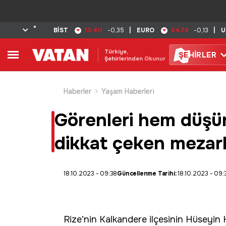
°
13.411
54.74
BİST
-0,35
|
EURO
-0,13
|
U
Türkiye,
ŞE
HİRLER
Şehirlerinden Okunur
Haberler
Yaşam Haberleri
Görenleri hem düşü
dikkat çeken mezarla
18.10.2023 - 09:38
Güncellenme Tarihi:
18.10.2023 - 09:
Rize
’nin Kalkandere ilçesinin Hüseyi