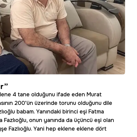
ır”
eklene 4 tane olduğunu ifade eden Murat
basının 200’ün üzerinde torunu olduğunu dile
lıoğlu babam. Yanındaki birinci eşi Fatma
ma Fazlıoğlu, onun yanında da üçüncü eşi olan
şe Fazlıoğlu. Yani hep eklene eklene dört