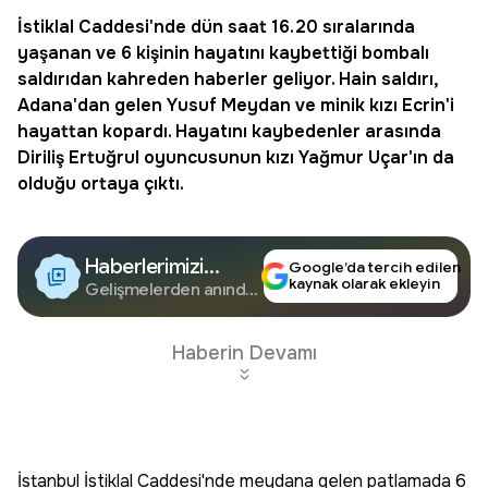
İstiklal Caddesi'nde dün saat 16.20 sıralarında
yaşanan ve 6 kişinin hayatını kaybettiği bombalı
saldırıdan kahreden haberler geliyor. Hain saldırı,
Adana'dan gelen Yusuf Meydan ve minik kızı Ecrin'i
hayattan kopardı. Hayatını kaybedenler arasında
Diriliş Ertuğrul oyuncusunun kızı Yağmur Uçar'ın da
olduğu ortaya çıktı.
Haberlerimizi
Google’da tercih edilen
kaynak olarak ekleyin
Google'da Takip
Gelişmelerden anında
haberdar olun.
Edin
Haberin Devamı
İstanbul İstiklal Caddesi'nde meydana gelen patlamada 6