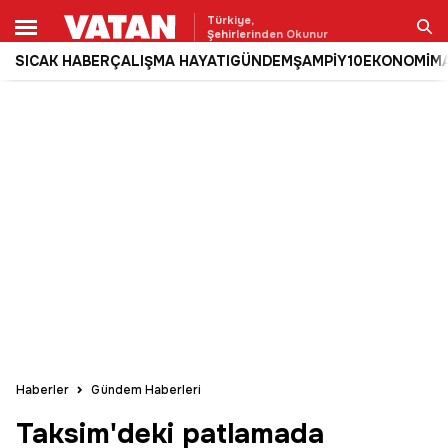
Türkiye,
Şehirlerinden Okunur
SICAK HABER
ÇALIŞMA HAYATI
GÜNDEM
ŞAMPİY10
EKONOMİ
M
Ara
Haberler
Gündem Haberleri
Taksim'deki patlamada