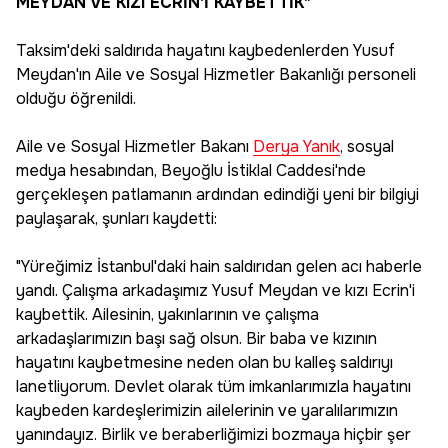
MEYDAN VE KIZI ECRİN'İ KAYBETTİK"
Taksim'deki saldırıda hayatını kaybedenlerden Yusuf
Meydan'ın Aile ve Sosyal Hizmetler Bakanlığı personeli
olduğu öğrenildi.
Aile ve Sosyal Hizmetler Bakanı
Derya Yanık
, sosyal
medya hesabından, Beyoğlu İstiklal Caddesi'nde
gerçekleşen patlamanın ardından edindiği yeni bir bilgiyi
paylaşarak, şunları kaydetti:
"Yüreğimiz İstanbul'daki hain saldırıdan gelen acı haberle
yandı. Çalışma arkadaşımız Yusuf Meydan ve kızı Ecrin'i
kaybettik. Ailesinin, yakınlarının ve çalışma
arkadaşlarımızın başı sağ olsun. Bir baba ve kızının
hayatını kaybetmesine neden olan bu kalleş saldırıyı
lanetliyorum. Devlet olarak tüm imkanlarımızla hayatını
kaybeden kardeşlerimizin ailelerinin ve yaralılarımızın
yanındayız. Birlik ve beraberliğimizi bozmaya hiçbir şer