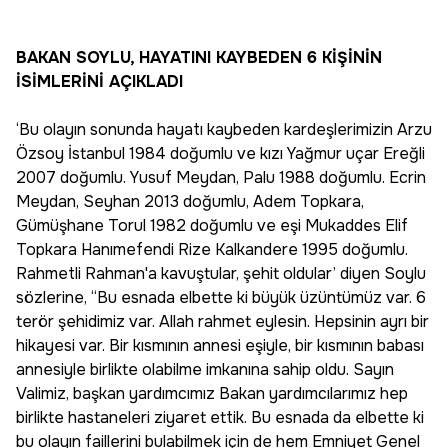
BAKAN SOYLU, HAYATINI KAYBEDEN 6 KİŞİNİN
İSİMLERİNİ AÇIKLADI
‘Bu olayın sonunda hayatı kaybeden kardeşlerimizin Arzu
Özsoy İstanbul 1984 doğumlu ve kızı Yağmur uçar Ereğli
2007 doğumlu. Yusuf Meydan, Palu 1988 doğumlu. Ecrin
Meydan, Seyhan 2013 doğumlu, Adem Topkara,
Gümüşhane Torul 1982 doğumlu ve eşi Mukaddes Elif
Topkara Hanımefendi Rize Kalkandere 1995 doğumlu.
Rahmetli Rahman'a kavuştular, şehit oldular’ diyen Soylu
sözlerine, “Bu esnada elbette ki büyük üzüntümüz var. 6
terör şehidimiz var. Allah rahmet eylesin. Hepsinin ayrı bir
hikayesi var. Bir kısmının annesi eşiyle, bir kısmının babası
annesiyle birlikte olabilme imkanına sahip oldu. Sayın
Valimiz, başkan yardımcımız Bakan yardımcılarımız hep
birlikte hastaneleri ziyaret ettik. Bu esnada da elbette ki
bu olayın faillerini bulabilmek için de hem Emniyet Genel