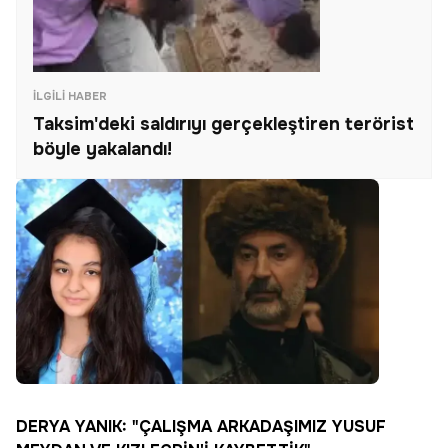
İLGILI HABER
Taksim'deki saldırıyı gerçekleştiren terörist
böyle yakalandı!
DERYA YANIK: "ÇALIŞMA ARKADAŞIMIZ YUSUF