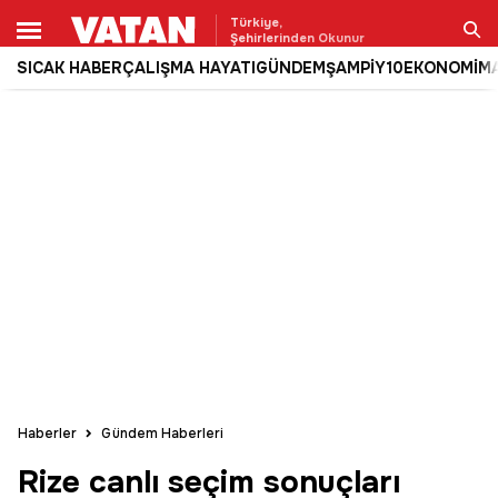
Türkiye,
Şehirlerinden Okunur
SICAK HABER
ÇALIŞMA HAYATI
GÜNDEM
ŞAMPİY10
EKONOMİ
M
Ara
Haberler
Gündem Haberleri
Rize canlı seçim sonuçları