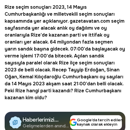
Rize seçim sonuçları 2023
, 14 Mayıs
Cumhurbaşkanlığı ve milletvekili seçim sonuçları
kapsamında yer açıklanıyor. gazetavatan.com seçim
sayfasında yer alacak anlık oy dağılımı ve oy
oranlarıyla Rize'de kazanan parti ve ittifak oy
oranları yer alacak. 64 milyondan fazla seçmen
yarın sandık başına gidecek. 07:00'da başlayacak oy
verme işlemi 17:00'da bitecek. Açılan sandık
sayısıyla paralel olarak
Rize ilçe seçim sonuçları
2023
de belli olacak. Recep Tayyip Erdoğan, Sinan
Oğan, Kemal Kılıçdaroğlu Cumhurbaşkanı oy sayıları
da 14 Mayıs 2023 akşam saat 21:00'dan belli olacak.
Peki
Rize hangi parti kazandı
? Rize Cumhurbaşkanı
kazanan kim oldu?
Haberlerimizi
Google’da tercih edilen
kaynak olarak ekleyin
Google'da Takip
Gelişmelerden anında