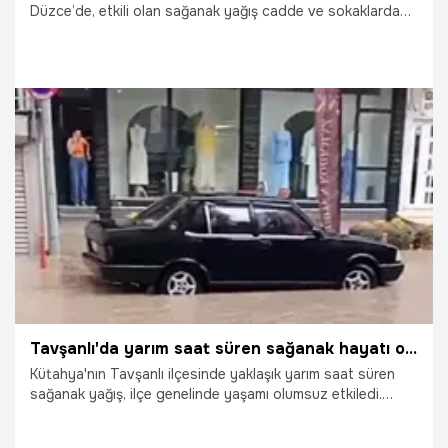
Düzce’de, etkili olan sağanak yağış cadde ve sokaklarda
su birikintileri oluşturdu.
4.07.2026
Gündem
Tavşanlı'da yarım saat süren sağanak hayatı olumsuz etkiledi
Kütahya'nın Tavşanlı ilçesinde yaklaşık yarım saat süren
sağanak yağış, ilçe genelinde yaşamı olumsuz etkiledi.
Yağış nedeniyle birçok noktada su baskınları yaşanırken,
belediye ve itfaiye ekipleri ihbarlara yetişebilmek için