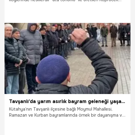
sarımsağı, bölge çiftçisinin yeni umudu oldu. Eskiden
sadece aile ihtiyacı için ekilen, ancak son 3 yılda talebin
patlamasıyla ticari bir dev haline gelen bu özel sarımsak,
rakiplerine taş çıkartan dayanıklılığıyla dikkat çekiyor.
Üretici Ömer Karaca’nın "Aradan bir yıl geçse bile içi
boşalmaz" sözleriyle tanımladığı bu yerel lezzet, Bursa
başta olmak üzere tüm Türkiye’ye açılmaya hazırlanıyor. İ
2.04.2026
Gündem
Tavşanlı'da yarım asırlık bayram geleneği yaşatılıyor
Kütahya’nın Tavşanlı ilçesine bağlı Moymul Mahallesi,
Ramazan ve Kurban bayramlarında örnek bir dayanışma ve
gelenek kültürüne sahne oluyor. Yaklaşık 50 yıl önce
merhum Ziya Yücel tarafından başlatılan toplu
bayramlaşma geleneği, oğlu İhsan Yücel (72) ve mahalle