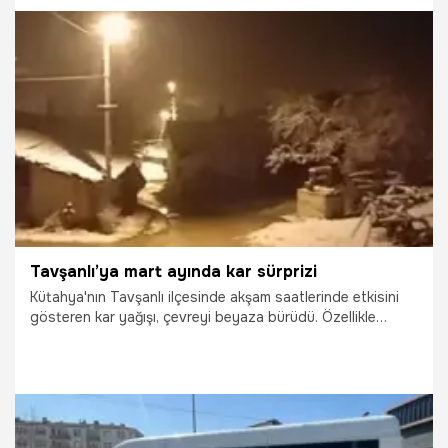
sakinleri tarafından bu yıl da coşkuyla sürdürüldü.
20.03.2026
Gündem
Tavşanlı’ya mart ayında kar sürprizi
Kütahya'nın Tavşanlı ilçesinde akşam saatlerinde etkisini
gösteren kar yağışı, çevreyi beyaza bürüdü. Özellikle
yüksek kesimlerde yer yer birikmelere neden olan yağış,
kuraklık endişesi yaşayan çiftçilerin yüzünü güldürdü.