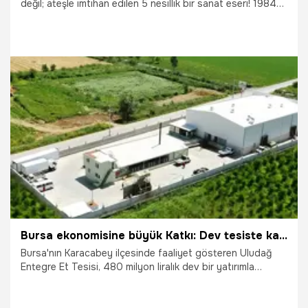
değil; ateşle imtihan edilen 5 nesillik bir sanat eseri! 1984
yılında dede mirasını devralan Zeynel Korkmaz, Tavşanlı’nın
geleneksel yöntemlerini modern teknolojiyle birleştirerek 13
bin 800 metrekarelik dev bir üretim üssüne dönüştürdü.
Birleşik Arap Emirlikleri’nden İspanya’ya, Katar’dan
Yunanistan’a kadar geniş bir coğrafyaya ihraç edilen
Tavşanlı leblebisi, hem yerel ekonomiyi sırtlıyor hem de 86
kişiye ekmek kapısı oluyor.
29.04.2026
Gündem
Bursa ekonomisine büyük Katkı: Dev tesiste kapasite katlanıyor
Bursa'nın Karacabey ilçesinde faaliyet gösteren Uludağ
Entegre Et Tesisi, 480 milyon liralık dev bir yatırımla
kapasitesini artırmaya hazırlanıyor. Proje için Çevresel Etki
Değerlendirmesi (ÇED) süreci resmen başlatıldı.