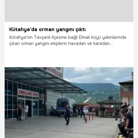
Kütahya’da orman yangını çıktı
Kütahya’nın Tavşanlı ilçesine bağlı Elmalı köyü yakınlarında
çıkan orman yangını ekiplerin havadan ve karadan
müdahalesiyle kontrol altına alındı. Kütahya Valisi Musa Işın,
yangında yaklaşık 70 dekar orman alanının zarar
gördüğünü açıkladı.
18.07.2026
Vatan TV