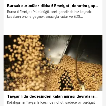
Bursalı sürücüler dikkat! Emniyet, denetim yapılacak yolları ve saatleri açıkladı
Bursa İl Emniyet Müdürlüğü, kent genelinde hız kaynaklı
kazaların önüne geçmek amacıyla radar ve EDS
denetimlerinin yapılacağı yolları ve saatleri açıkladı. İşte
sürücülerin dikkat etmesi gereken kritik güzergâhlar...
19.05.2026
Ekonomi
Tavşanlı'da dedesinden kalan mirası devralarak dev üretim merkezine dönüştürdü! 86 kişiyle Orta Doğu ve Avrupa'ya ihracat yapıyor
Kütahya’nın Tavşanlı ilçesinde nohut, sadece bir bakliyat