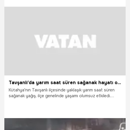
yoğun mesai harcadı.
4.07.2026
Gündem
Tavşanlı'da yarım saat süren sağanak hayatı olumsuz etkiledi
Kütahya'nın Tavşanlı ilçesinde yaklaşık yarım saat süren
sağanak yağış, ilçe genelinde yaşamı olumsuz etkiledi.
Yağış nedeniyle birçok noktada su baskınları yaşanırken,
belediye ve itfaiye ekipleri ihbarlara yetişebilmek için
yoğun mesai harcadı.