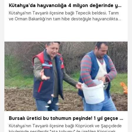
Kütahya’da hayvancılığa 4 milyon değerinde yüzde 100 hibeli dev destek!
Kütahya'nın Tavşanlı ilçesine bağlı Tepecik beldesi, Tarım
ve Orman Bakanlığı’nın tam hibe desteğiyle hayvancılıkta
yeni bir döneme girdi. "Mera Islah ve Amenajman Projesi"
kapsamında düzenlenen törenle, 81 üreticiye 600 dekar
alanı yeşertecek silajlık mısır tohumu dağıtılırken, beldeye
yangın tertibatlı su tankeri hediye edildi. 2028 yılına kadar
sürecek olan 3 milyon 965 bin TL bütçeli proje; sadece
tohumla değil, manda havuzlarından güneş enerjili sulama
sistemlerine kadar bölgeyi tam donanımlı bir hayvancılık
14.04.2026
Gündem
üssüne çevirecek.
Bursalı üretici bu tohumun peşinde! 1 yıl geçse bile ilk günkü gibi taze kalıyor: Pazarda kapış kapış gidiyor
Kütahya’nın Tavşanlı ilçesine bağlı Köprücek ve Şapçıdede
köylerinde nesillerdir "ata tohumu" ile üretilen Köprücek