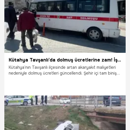
19.03.2026
Gündem
Kütahya Tavşanlı’da dolmuş ücretlerine zam! İşte yeni fiyat tarifesi
Kütahya’nın Tavşanlı ilçesinde artan akaryakıt maliyetleri
nedeniyle dolmuş ücretleri güncellendi. Şehir içi tam biniş
ücreti 35 TL, öğrenci ücreti 30 TL olarak belirlendi. Bazı
köy hatlarında ise farklı tarifeler uygulanacak. İşte
detaylar...
17.03.2026
Gündem