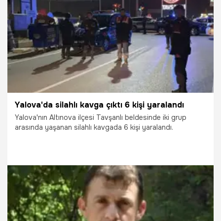
17.04.2026
Gündem
Yalova'da silahlı kavga çıktı 6 kişi yaralandı
Yalova'nın Altınova ilçesi Tavşanlı beldesinde iki grup
arasında yaşanan silahlı kavgada 6 kişi yaralandı.
16.04.2026
Gündem