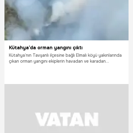
Kütahya’da orman yangını çıktı
Kütahya’nın Tavşanlı ilçesine bağlı Elmalı köyü yakınlarında
çıkan orman yangını ekiplerin havadan ve karadan
müdahalesiyle kontrol altına alındı. Kütahya Valisi Musa Işın,
yangında yaklaşık 70 dekar orman alanının zarar
gördüğünü açıkladı.
18.07.2026
Gündem