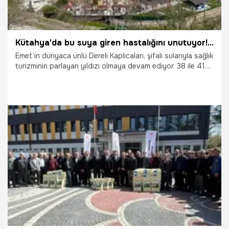
Kütahya'da bu suya giren hastalığını unutuyor! Emet Dereli Kaplıcaları'na akın var: Yüzlerce hastalığa şifa dağıtıyor
Emet’in dünyaca ünlü Dereli Kaplıcaları, şifalı sularıyla sağlık
turizminin parlayan yıldızı olmaya devam ediyor. 38 ile 41
derece arasında değişen sıcaklığıyla; şeker yaralarından
egzamaya, eklem ağrılarından sinirsel rahatsızlıklara kadar
pek çok hastalığa derman olan kaplıca, bu yıl
Gaziantep’ten Bursa’ya kadar geniş bir coğrafyadan
ziyaretçi ağırlıyor.
15.04.2026
Gündem