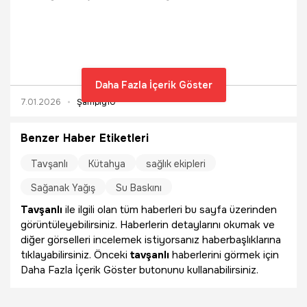
şampiyonluk yarışındaki Karşıyaka'ya deplasman yasağı
geldi.
Daha Fazla İçerik Göster
7.01.2026
Şampiy10
Benzer Haber Etiketleri
Tavşanlı
Kütahya
sağlık ekipleri
Sağanak Yağış
Su Baskını
Tavşanlı
ile ilgili olan tüm haberleri bu sayfa üzerinden
görüntüleyebilirsiniz. Haberlerin detaylarını okumak ve
diğer görselleri incelemek istiyorsanız haberbaşlıklarına
tıklayabilirsiniz. Önceki
tavşanlı
haberlerini görmek için
Daha Fazla İçerik Göster butonunu kullanabilirsiniz.