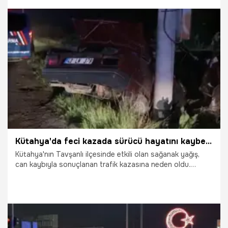
23.04.2026
Bursa
Kütahya'da feci kazada sürücü hayatını kaybetti
Kütahya'nın Tavşanlı ilçesinde etkili olan sağanak yağış,
can kaybıyla sonuçlanan trafik kazasına neden oldu.
Kontrolden çıkan otomobilin beton direğe çarpması
sonucu sürücü yaşamını yitirirken, araçta bulunan bir kişi
yaralandı.