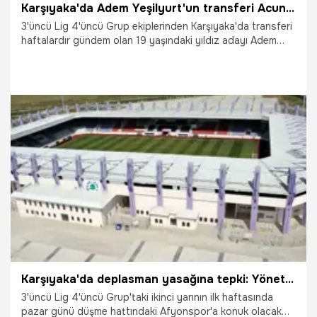
Karşıyaka'da Adem Yeşilyurt'un transferi Acun Ilıcalı'ya yarayacak
3'üncü Lig 4'üncü Grup ekiplerinden Karşıyaka'da transferi
haftalardır gündem olan 19 yaşındaki yıldız adayı Adem
Yeşilyurt'un Slovenya temsilcisi Maribor'a satışıyla ilgili
sözleşme son şeklini aldı. Adem Yeşilyurt'un transferi
sonrası Acun Ilıcalı detayı ortaya çıktı.
15.01.2026
Şampiy10
Karşıyaka'da deplasman yasağına tepki: Yönetim zaafiyetidir
3'üncü Lig 4'üncü Grup'taki ikinci yarının ilk haftasında
pazar günü düşme hattındaki Afyonspor'a konuk olacak