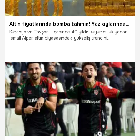
Altın fiyatlarında bomba tahmin! Yaz aylarında fiyatlar 9 bin TL olacak
Kütahya ve Tavşanlı ilçesinde 40 yıldır kuyumculuk yapan
İsmail Alper, altın piyasasındaki yükseliş trendini
değerlendirerek yatırımcılara önemli tavsiyelerde bulundu.
Alper, altının uzun vadede en güvenli liman olduğunu
vurgulayarak, yaz aylarında fiyatların 9 bin TL bandına
ulaşabileceğini öngördüğünü söyledi.
17.01.2026
Ekonomi