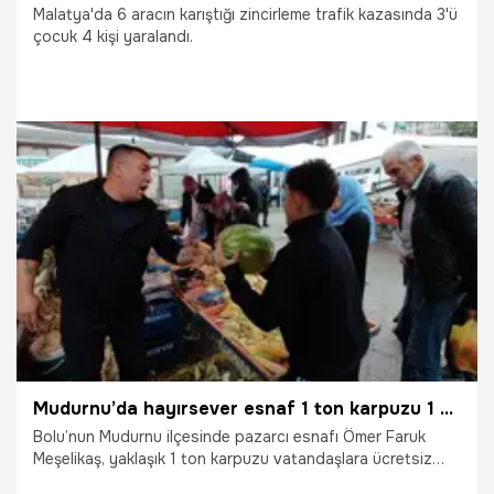
Malatya'da 6 aracın karıştığı zincirleme trafik kazasında 3'ü
çocuk 4 kişi yaralandı.
25.07.2026
Gündem
Mudurnu’da hayırsever esnaf 1 ton karpuzu 1 saatte ücretsiz dağıttı
Bolu’nun Mudurnu ilçesinde pazarcı esnafı Ömer Faruk
Meşelikaş, yaklaşık 1 ton karpuzu vatandaşlara ücretsiz
dağıttı. Karpuzlar, 1 saat içinde tükendi.