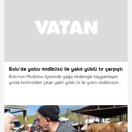
21.05.2026
Gündem
Bolu’da yolcu midibüsü ile yakıt yüklü tır çarpıştı
Bolu’nun Mudurnu ilçesinde yağış nedeniyle kayganlaşan
yolda kontrolden çıkan yakıt yüklü tır ile yolcu midibüsünün
çarpışması sonucu meydana gelen kazada 3 kişi yaralandı.
21.05.2026
Vatan TV