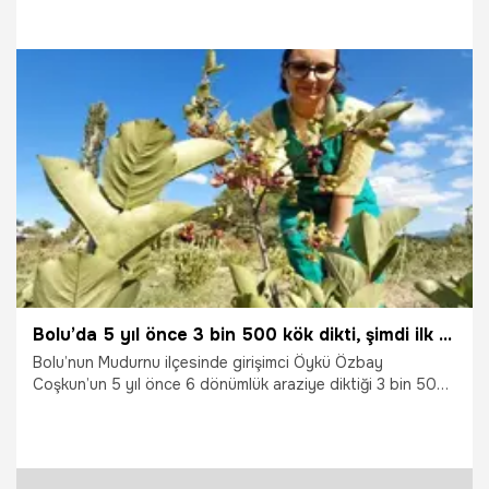
25.07.2026
Gündem
Bolu’da 5 yıl önce 3 bin 500 kök dikti, şimdi ilk hasadı bekliyor: Kilosu 750 liraya kadar çıkıyor
Bolu’nun Mudurnu ilçesinde girişimci Öykü Özbay
Coşkun’un 5 yıl önce 6 dönümlük araziye diktiği 3 bin 500
kök aronya ilk meyvelerini verdi. İlk iki yılı bitkinin toprağa
tutunmasını bekleyerek geçiren Coşkun, eylül ayında
yapılacak ilk hasat için gün sayıyor. Zirai ilaç kullanmadan
üretim yaptığını belirten girişimcinin yetiştirdiği aronyanın