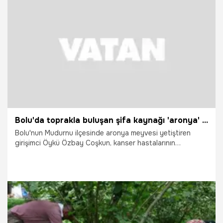
kilogram fiyatı ise 500 ila 750 lira arasında değişiyor.
25.07.2026
Gündem
Bolu'da toprakla buluşan şifa kaynağı 'aronya' hasat için gün sayıyor
Bolu'nun Mudurnu ilçesinde aronya meyvesi yetiştiren
girişimci Öykü Özbay Coşkun, kanser hastalarının
vücudunda etkiler oluşturduğunu belirttiği şifa deposu
meyveleri hasat etmek için gün sayıyor. Hiçbir tarım ilacı
kullanmadan, tamamen organik olarak üretim yaptıklarını
vurgulayan Coşkun, "Değerini bilenler şimdiden bize
ulaşıyor. Gayet doğal, gönül rahatlığıyla yiyebilecekleri bir
meyve" dedi.
24.07.2026
Vatan TV