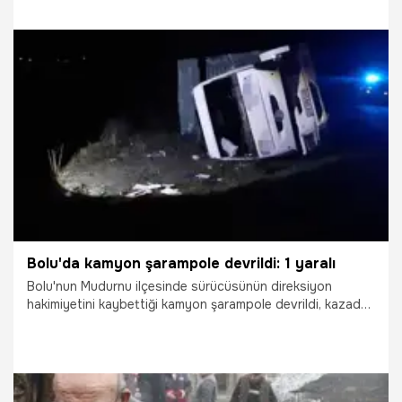
17.03.2026
Gündem
Bolu'da kamyon şarampole devrildi: 1 yaralı
Bolu'nun Mudurnu ilçesinde sürücüsünün direksiyon
hakimiyetini kaybettiği kamyon şarampole devrildi, kazada
1 kişi yaralandı.