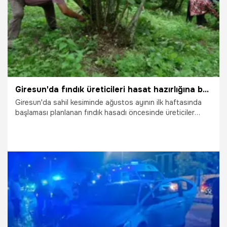
Giresun'da fındık üreticileri hasat hazırlığına başladı
Giresun'da sahil kesiminde ağustos ayının ilk haftasında
başlaması planlanan fındık hasadı öncesinde üreticiler
bahçelerinde hazırlıklara başladı. Üreticiler, sezon başında
beklenen rekoltenin hasat dönemine yaklaşılırken yaşanan
dökülmeler nedeniyle düştüğünü belirtirken, serbest
piyasada fındık fiyatlarının gerilemesine mukabil üretim
maliyetlerinin ise arttığını ifade etti.
21.07.2026
Gündem