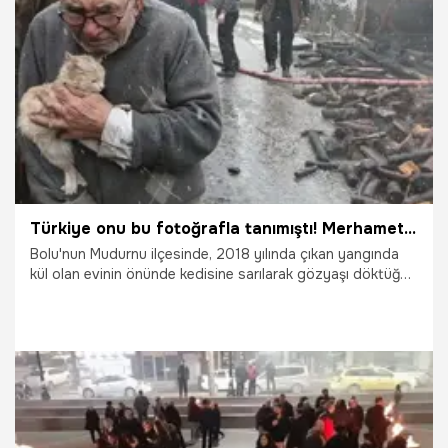
30.01.2026
Gündem
Türkiye onu bu fotoğrafla tanımıştı! Merhametiyle gözleri dolduran Ali Meşe hayatını kaybetti
Bolu'nun Mudurnu ilçesinde, 2018 yılında çıkan yangında
kül olan evinin önünde kedisine sarılarak gözyaşı döktüğü
kareyle hafızalara kazınan 93 yaşındaki Ali Meşe hayatını
kaybetti.
26.01.2026
Gündem