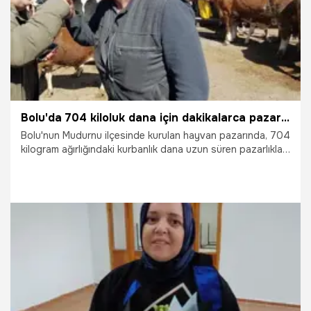
Bolu'da 704 kiloluk dana için dakikalarca pazarlık yaptılar: İşte satış fiyatı
Bolu'nun Mudurnu ilçesinde kurulan hayvan pazarında, 704
kilogram ağırlığındaki kurbanlık dana uzun süren pazarlıklar
sonucu 340 bin liraya alıcı buldu. Pazarlık anları kameraya
da yansıdı.
19.05.2026
Gündem