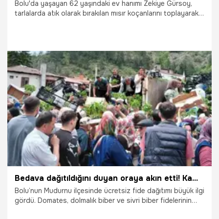
Bolu'da yaşayan 62 yaşındaki ev hanımı Zekiye Gürsoy,
tarlalarda atık olarak bırakılan mısır koçanlarını toplayarak
sarsılmaz bir sabırla sanat eserine dönüştürüyor. Atölyeye
çevirdiği evinde koçanları kurutup renklendiren Gürsoy;
Mudurnu, Göynük ve Dörtdivan ilçelerinin unutulmaya yüz
tutmuş yöresel kıyafetlerini bu bebeklere giydirerek hem
geleneksel kültürü yaşatıyor hem de sıfır atık felsefesini
asil bir sanat disipliniyle taçlandırıyor.
15.07.2026
Gündem
Bedava dağıtıldığını duyan oraya akın etti! Kamyonlarla getirildi, dakikalar içinde tükendi
Bolu’nun Mudurnu ilçesinde ücretsiz fide dağıtımı büyük ilgi
gördü. Domates, dolmalık biber ve sivri biber fidelerinin
dağıtılacağını duyan vatandaşlar pazar alanına akın etti.