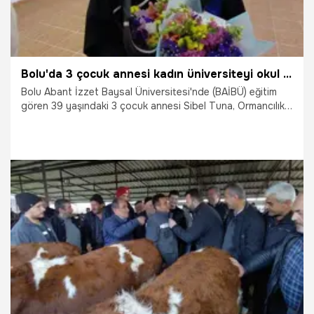
Bolu'da 3 çocuk annesi kadın üniversiteyi okul birincisi olarak bitirdi
Bolu Abant İzzet Baysal Üniversitesi'nde (BAİBÜ) eğitim
gören 39 yaşındaki 3 çocuk annesi Sibel Tuna, Ormancılık
Bölümü'nü okul birincisi olarak bitirdi. Tuna, mezuniyet
cübbesini eşi ve çocuklarının gurur dolu bakışları arasında
giydi.
15.05.2026
Gündem