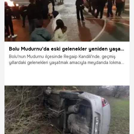
Bolu Mudurnu'da eski gelenekler yeniden yaşatılıyor
Bolu'nun Mudurnu ilçesinde Regaip Kandili'nde, geçmiş
yıllardaki gelenekleri yaşatmak amacıyla meydanda lokma
dağıtıldı.
25.12.2025
Gündem