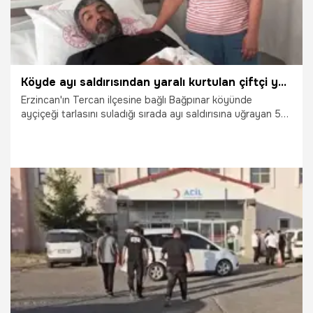
Köyde ayı saldırısından yaralı kurtulan çiftçi yaşadıklarını anlattı: Kürek olmasaydı sonum ne olurdu bilemedim
Erzincan'ın Tercan ilçesine bağlı Bağpınar köyünde
ayçiçeği tarlasını suladığı sırada ayı saldırısına uğrayan 53
yaşındaki İsmail Tirifi, kaldırıldığı hastanede geçirdiği
ameliyatın ardından yaşadığı korku dolu anları anlattı. Tirifi,
elindeki kürek sayesinde ayının saldırısından kurtulduğunu
söyledi.
25.07.2026
Gündem