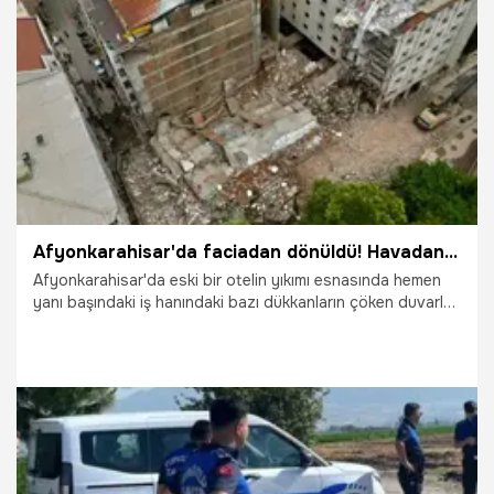
26.06.2026
Van
Afyonkarahisar'da faciadan dönüldü! Havadan çekilen görüntüler olayı gözler önüne serdi
Afyonkarahisar'da eski bir otelin yıkımı esnasında hemen
yanı başındaki iş hanındaki bazı dükkanların çöken duvarları
dron ile görüntülenirken, görüntüler faciadan dönüldüğünü
gözler önüne serdi.
26.06.2026
Afyonkarahisar