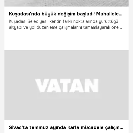
Kuşadası'nda büyük değişim başladı! Mahallelerde peş peşe tamamlandı
Kuşadası Belediyesi, kentin farklı noktalarında yürüttüğü
altyapı ve yol düzenleme çalışmalarını tamamlayarak önemli
yatırımları hizmete sundu. Yağmur suyu altyapısını
güçlendiren ve yolları yenileyen belediye ekipleri, hem olası
su baskınlarının önüne geçmeyi hem de vatandaşlara daha
güvenli ve konforlu bir ulaşım imkânı sağlamayı hedefliyor.
16.07.2026
Gündem
Sivas'ta temmuz ayında karla mücadele çalışmaları sürüyor