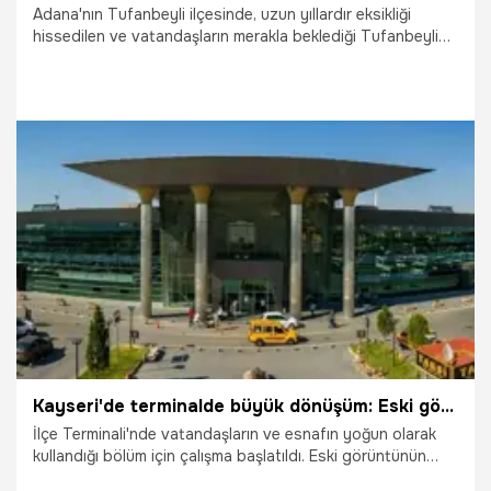
Adana'nın Tufanbeyli ilçesinde, uzun yıllardır eksikliği
hissedilen ve vatandaşların merakla beklediği Tufanbeyli
Düğün Salonu projesinde çalışmalar tüm hızıyla devam
ediyor. Tufanbeyli Belediye Başkanı Ahmet Aktürk, inşası
aralıksız süren sosyal tesis şantiyesini ziyaret ederek
yetkililerden yürütülen süreç hakkında detaylı bilgi aldı.
Verilen sözleri tek tek yerine getirdiklerini belirten Başkan
Aktürk, ilçenin modern bir yaşam alanına kavuşacağını
vurguladı.
29.07.2026
Adana
Kayseri'de terminalde büyük dönüşüm: Eski görüntü tarihe karışıyor
İlçe Terminali'nde vatandaşların ve esnafın yoğun olarak
kullandığı bölüm için çalışma başlatıldı. Eski görüntünün
tamamen ortadan kalkacağı yenilemede hangi değişiklikler