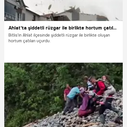
Ahlat'ta şiddetli rüzgar ile birlikte hortum çatıları uçurdu
Bitlis'in Ahlat ilçesinde şiddetli rüzgar ile birlikte oluşan
hortum çatıları uçurdu.
24.06.2026
Gündem