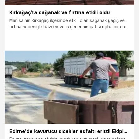
Kırkağaç’ta sağanak ve fırtına etkili oldu
Manisa’nın Kırkağaç ilçesinde etkili olan sağanak yağış ve
fırtına nedeniyle bazı ev ve iş yerlerinin çatısı uçtu, bir cami
minaresinin külahı devrildi. Trafikte bulunan sürücüler ise
zor anlar yaşadı.
1.07.2026
Manisa
Edirne'de kavurucu sıcaklar asfaltı eritti! Ekipler yola kum serdi