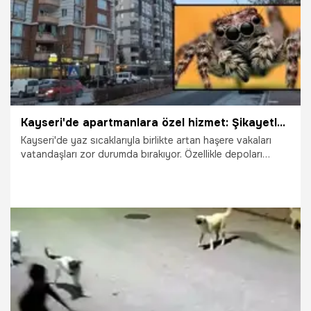
Kayseri'de apartmanlara özel hizmet: Şikayetler artınca ücretli çözüm geldi
Kayseri'de yaz sıcaklarıyla birlikte artan haşere vakaları
vatandaşları zor durumda bırakıyor. Özellikle depoları
bulunan apartmanlarda yoğunlaşan böcek sorununa karşı
belediyeler, bina çevresi ve ortak alanlar için ücretli
ilaçlama hizmeti yapıyor.
22.07.2026
Kayseri