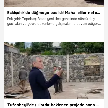
Eskişehir'de düğmeye basıldı! Mahalleliler nefes alacak
Eskişehir Tepebaşı Belediyesi, ilçe genelinde sürdürdüğü
yeşil alan ve çevre düzenleme çalışmalarına devam ediyor.
Belediye ekipleri tarafından Emriceoğlu Mahallesi’nde
yapımı süren yeni park, mahalle sakinlerine yeni bir sosyal
yaşam alanı sunacak.
31.07.2026
Eskişehir
Tufanbeyli'de yıllardır beklenen projede sona doğru: Başkan Ahmet Aktürk düğün salonu şantiyesini inceledi!