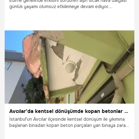
Edirne genelinde etkisini sürdüren aşırı sıcak hava dalgası
günlük yaşamı olumsuz etkilemeye devam ediyor.
Meteoroloji verilerine göre hava sıcaklıklarının 40 dereceye
ulaştığı kentte özellikle öğle saatlerinde hissedilen sıcaklık
daha da yükseldi.
30.06.2026
Gündem
Avcılar'da kentsel dönüşümde kopan betonlar yan binaya zarar verdi!
İstanbul'un Avcılar ilçesinde kentsel dönüşüm ile yıkımına
başlanan binadan kopan beton parçaları yan binaya zarar
verdi. Olayda yaralanan olmadı.