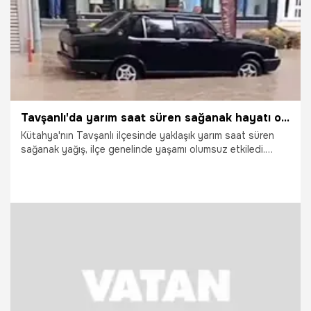
Tavşanlı'da yarım saat süren sağanak hayatı olumsuz etkiledi
Kütahya'nın Tavşanlı ilçesinde yaklaşık yarım saat süren
sağanak yağış, ilçe genelinde yaşamı olumsuz etkiledi.
Yağış nedeniyle birçok noktada su baskınları yaşanırken,
belediye ve itfaiye ekipleri ihbarlara yetişebilmek için
yoğun mesai harcadı.
4.07.2026
Gündem