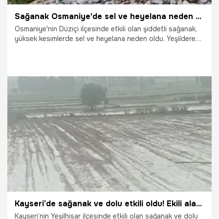
Sağanak Osmaniye'de sel ve heyelana neden oldu
Osmaniye'nin Düziçi ilçesinde etkili olan şiddetli sağanak,
yüksek kesimlerde sel ve heyelana neden oldu. Yeşildere
Mahallesinde yolun heyelan nedeniyle kapanmasıyla
mahsur kalan vatandaşlar, itfaiye ekipleri tarafından halatla
kurtarıldı.
14.06.2026
Gündem
Kayseri’de sağanak ve dolu etkili oldu! Ekili alanlar zarar gördü
Kayseri’nin Yeşilhisar ilçesinde etkili olan sağanak ve dolu