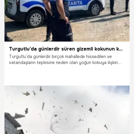
Turgutlu’da günlerdir süren gizemli kokunun kaynağı bulundu
Turgutlu’da günlerdir birçok mahallede hissedilen ve
vatandaşların tepkisine neden olan yoğun kokuya ilişkin
belediye ekipleri harekete geçti. Yapılan kapsamlı
denetimlerin ardından kokunun kaynağı tespit edilirken,
sorumlu işletme hakkında yasal işlem başlatıldı.
25.06.2026
Manisa