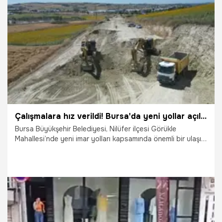
8.07.2026
Gündem
Çalışmalara hız verildi! Bursa'da yeni yollar açılıyor
Bursa Büyükşehir Belediyesi, Nilüfer ilçesi Görükle
Mahallesi’nde yeni imar yolları kapsamında önemli bir ulaşım
aksı olarak hizmet verecek Gelibolu Caddesi’nde
çalışmalara hız verdi.
7.07.2026
Bursa