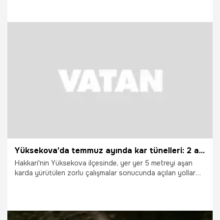
yapılıyor?
29.07.2026
Kayseri
Yüksekova'da temmuz ayında kar tünelleri: 2 aylık çalışmada sona gelindi
Hakkari'nin Yüksekova ilçesinde, yer yer 5 metreyi aşan
karda yürütülen zorlu çalışmalar sonucunda açılan yollar
adeta kar tünellerini andırdı. İl Özel İdaresi ekiplerinin
bölgede başlattığı 2 aylık karla mücadele mesaisinde sona
gelindi.