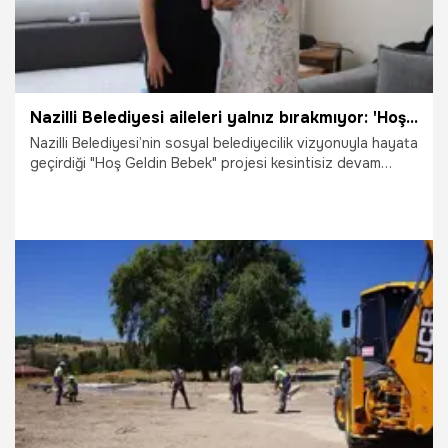
Nazilli Belediyesi aileleri yalnız bırakmıyor: 'Hoş Geldin Bebek' ekipleri kapı kapı geziyor!
Nazilli Belediyesi’nin sosyal belediyecilik vizyonuyla hayata
geçirdiği "Hoş Geldin Bebek" projesi kesintisiz devam
ediyor. İlçe genelinde dünyaya gözlerini açan bebeklerin
ailelerini evlerinde ziyaret eden belediye ekipleri, özel
hazırlanan hediye setlerini takdim ederek vatandaşların
mutluluğuna ortak oluyor.
5.08.2026
Gündem