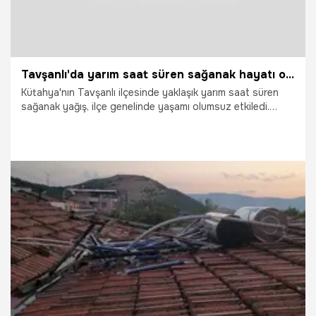
Tavşanlı'da yarım saat süren sağanak hayatı olumsuz etkiledi
Kütahya'nın Tavşanlı ilçesinde yaklaşık yarım saat süren
sağanak yağış, ilçe genelinde yaşamı olumsuz etkiledi.
Yağış nedeniyle birçok noktada su baskınları yaşanırken,
belediye ve itfaiye ekipleri ihbarlara yetişebilmek için
yoğun mesai harcadı.
4.07.2026
Vatan TV