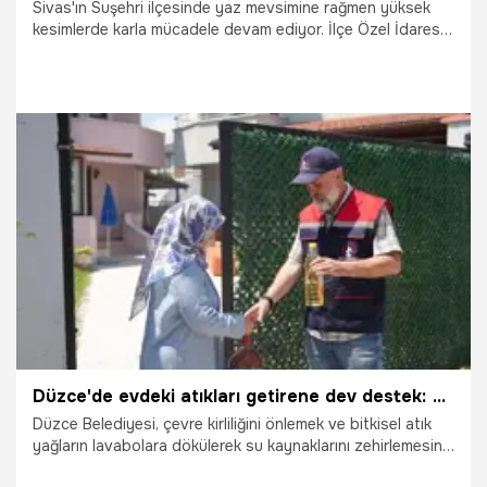
Sivas'ın Suşehri ilçesinde yaz mevsimine rağmen yüksek
kesimlerde karla mücadele devam ediyor. İlçe Özel İdaresi
ekipleri, 2 bin 800 rakımlı Kösedağ'da yer yer 3 metreyi
bulan kar kütlelerini iş makineleriyle temizleyerek kapalı
yolları açıyor.
10.07.2026
Vatan TV
Düzce'de evdeki atıkları getirene dev destek: 5 litre atık yağ getirene 1 litre yemeklik yağ hediye!
Düzce Belediyesi, çevre kirliliğini önlemek ve bitkisel atık
yağların lavabolara dökülerek su kaynaklarını zehirlemesinin
önüne geçmek adına sarsılmaz bir projeye imza attı. "Atık