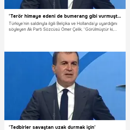
‘Terör himaye edeni de bumerang gibi vurmuştur’
Türkiye’nin saldırıyla ilgili Belçika ve Hollanda’yı uyardığını
söyleyen Ak Parti Sözcüsü Ömer Çelik, “Görülmüştür ki,
terör, himaye edenleri de bir bumerang gibi dönüp
vurmuştur” dedi
29.09.2021
Gündem
‘Tedbirler savaştan uzak durmak için’