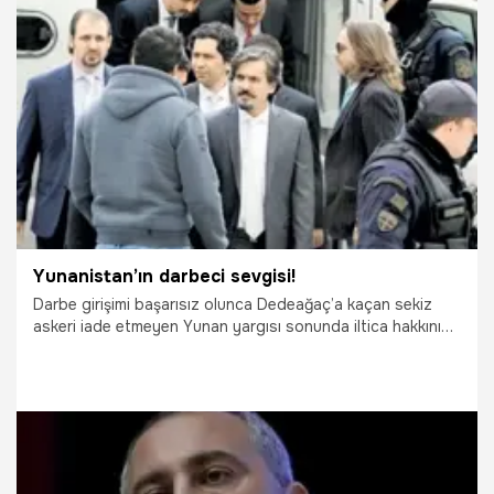
22.10.2018
Siyaset
Yunanistan’ın darbeci sevgisi!
Darbe girişimi başarısız olunca Dedeağaç’a kaçan sekiz
askeri iade etmeyen Yunan yargısı sonunda iltica hakkını
da kesinleştirdi. Türk Dışişleri: Terörle mücadele
konusundaki uluslararası yükümlülüklerine aykırı. Cenevre
Sözleşmesi de ihlal edildi