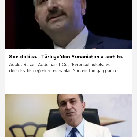
22.08.2018
Gündem
Son dakika... Türkiye'den Yunanistan'a sert tepki
Adalet Bakanı Abdulhamit Gül, "Evrensel hukuka ve
demokratik değerlere inananlar, Yunanistan yargısının
teröristleri bağrına basan kararlarını kabul etmez." dedi.
22.08.2018
Gündem