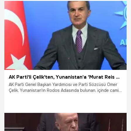
29.11.2024
Gündem
AK Parti'li Çelik'ten, Yunanistan'a 'Murat Reis Külliyesi' tepkisi
AK Parti Genel Başkan Yardımcısı ve Parti Sözcüsü Ömer
Çelik, Yunanistan'ın Rodos Adasında bulunan, içinde cami,
tekke ve şehitlik olan Murat Reis Külliyesi'ni müzik
fakültesine dönüştürmesine ilişkin, "Yunan makamlarının
manevi merkezlere, cami ve şehitliklere saygısızlığını
kınıyoruz" açıklamasını yaptı.