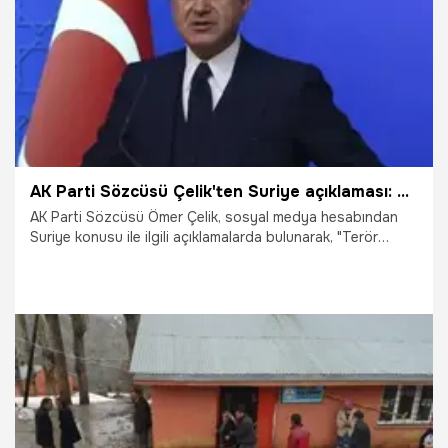
14.11.2019
Gündem
AK Parti Sözcüsü Çelik'ten Suriye açıklaması: Kaynaklara el koydu
AK Parti Sözcüsü Ömer Çelik, sosyal medya hesabından
Suriye konusu ile ilgili açıklamalarda bulunarak, "Terör
örgütleri, Suriye halkına ait kaynaklara el koydu." ifadelerini
kullandı.
9.11.2019
Siyaset