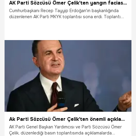
AK Parti Sözcüsü Ömer Çelik'ten yangın faciası açıklaması: Sorumlular cezalandırılacak
Cumhurbaşkanı Recep Tayyip Erdoğan'ın başkanlığında
düzenlenen AK Parti MKYK toplantısı sona erdi. Toplantı
sonrası AK Parti Sözcüsü Ömer Çelik açıklamalarda
bulundu. Çelik, Bolu'daki otel yangını faciasıyla ilgili, "Ne
olursa olsun ve nereye uzanırsa uzansın. Sorumlular
mutlaka cezalarını alacaklar. Bunda hiçbir tereddüt yok."
dedi.
27.01.2025
Gündem
Ak Parti Sözcüsü Ömer Çelik'ten önemli açıklamalar
AK Parti Genel Başkan Yardımcısı ve Parti Sözcüsü Ömer
Çelik, düzenlediği basın toplantısında açıklamalarda