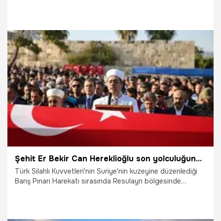
geleceğe daha büyük güvenle yürüdüğünü belirtti.
23.04.2020
Gündem
Şehit Er Bekir Can Hereklioğlu son yolculuğuna uğurlandı
Türk Silahlı Kuvvetleri'nin Suriye'nin kuzeyine düzenlediği
Barış Pınarı Harekatı sırasında Resulayn bölgesinde
PKK/YPG'li teröristlerin açtığı ateşle yaralanan, tedavi
gördüğü hastanede dün şehit olan Sözleşmeli Er Bekir Can
Hereklioğlu (24), memleketi Adana'nın Yumurtalık ilçesinde
toprağa verildi.