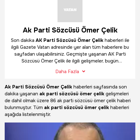
Ak Parti Sözcüsü Ömer Çelik
Son dakika
AK Parti Sözcüsü Ömer Çelik
haberleri ile
ilgili Gazete Vatan adresinde yer alan tüm haberlere bu
sayfadan ulaşabilirsiniz. Geçmişte yaşanan AK Parti
Sözcüsü Ömer Çelik ile ilgili gelişmeler, bugün
yayınlanan güncel haberler ve çok daha fazlasını
AK
Daha Fazla
Parti Sözcüsü Ömer Çelik
haber sayfamızda
bulabilirsiniz.
Ak Parti Sözcüsü Ömer Çelik
haberleri sayfasında son
dakika yaşanan
ak parti sözcüsü ömer çelik
gelişmeleri
de dahil olmak üzere
86 ak parti sözcüsü ömer çelik haberi
bulunmuştur. Tüm
ak parti sözcüsü ömer çelik
haberleri
aşağıda listelenmiştir.