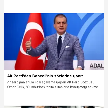
2.11.2018
Siyaset
AK Parti'den Bahçeli'nin sözlerine yanıt
Af tartışmalarıyla ilgili açıklama yapan AK Parti Sözcüsü
Ömer Çelik, "Cumhurbaşkanımız imalarla konuşmayı sevmez.
İma yollu MHP'yi ifade ettiğini söylemek Cumhurbaşkanımızı
yeterince tanımamaktır. Cumhurbaşkanımız istese MHP'yi
zikrederek konuşurdu. Baştan aşağı yanlış bir
değerlendirmedir" dedi.