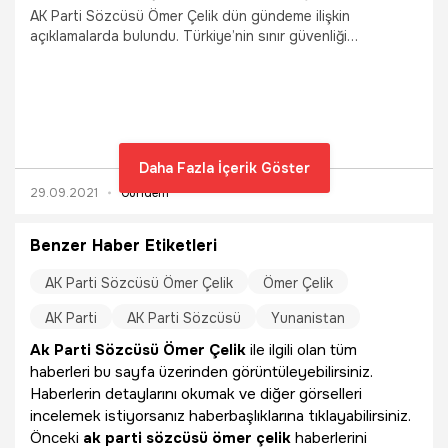
AK Parti Sözcüsü Ömer Çelik dün gündeme ilişkin
açıklamalarda bulundu. Türkiye’nin sınır güvenliği
kapsamında aldığı tedbirlere vurgu yapan Çelik özetle
şunları söyledi:
Daha Fazla İçerik Göster
29.09.2021
Gündem
Benzer Haber Etiketleri
AK Parti Sözcüsü Ömer Çelik
Ömer Çelik
AK Parti
AK Parti Sözcüsü
Yunanistan
Ak Parti Sözcüsü Ömer Çelik
ile ilgili olan tüm
haberleri bu sayfa üzerinden görüntüleyebilirsiniz.
Haberlerin detaylarını okumak ve diğer görselleri
incelemek istiyorsanız haberbaşlıklarına tıklayabilirsiniz.
Önceki
ak parti sözcüsü ömer çelik
haberlerini