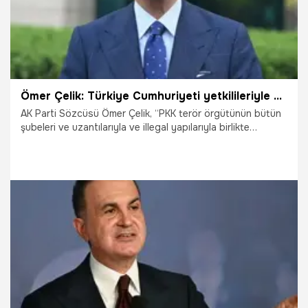
Ömer Çelik: Türkiye Cumhuriyeti yetkilileriyle SDG'nin resmi bir görüşmesi olmamıştır
AK Parti Sözcüsü Ömer Çelik, “PKK terör örgütünün bütün
şubeleri ve uzantılarıyla ve illegal yapılarıyla birlikte
feshedilmesi ve silah bırakılması gerekmektedir. Bütün bu
çerçevenin içerisinde Türkiye Cumhuriyeti yetkilileriyle
SDG'nin bir görüşmesi, onların söylediği manada resmi bir
görüşmesi olmamıştır. Onlar ne zamanki silah bırakırlar ve
bu dediğimiz çerçeve gerçekleşir, Suriye'nin toprak
bütünlüğü çerçevesinde, o zaman tabii ki herkesle
görüşülebilir” dedi.
4.06.2025
Gündem