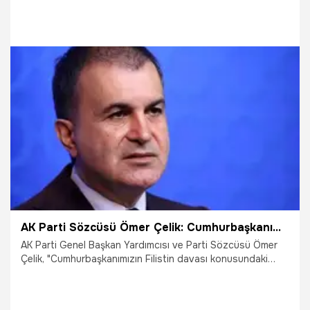
bulundu.
4.12.2024
Gündem
AK Parti Sözcüsü Ömer Çelik: Cumhurbaşkanımızın Filistin davası konusundaki hassasiyeti, insanlık cephesinin onurudur
AK Parti Genel Başkan Yardımcısı ve Parti Sözcüsü Ömer
Çelik, "Cumhurbaşkanımızın Filistin davası konusundaki
hassasiyeti, insanlık cephesinin onurudur. Birilerinin başka
odakların tezleriyle bunu sorgulamaya kalkması sadece
provokasyondur" dedi.