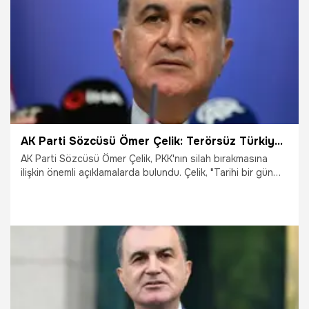
AK Parti Sözcüsü Ömer Çelik: Terörsüz Türkiye devlet politikası haline geldi
AK Parti Sözcüsü Ömer Çelik, PKK'nın silah bırakmasına
ilişkin önemli açıklamalarda bulundu. Çelik, "Tarihi bir gün
yaşıyoruz. Terörsüz Türkiye devlet politikası haline geldi.
Sürecin tamamlanması çok büyük bir önem arz etmektedir.
Çok uzun olmayan bir zaman diliminde bunun olması
elzemdir. Bazı odaklar provokasyon yapabilir. Teyakkuz
halindeyiz. Bu nedenle imha sürecin tamamlanmasının bir
an önce gerçekleşmesinde fayda var. " diye konuştu.
11.07.2025
Gündem