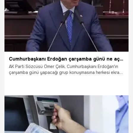
26.10.2022
Gündem
Cumhurbaşkanı Erdoğan çarşamba günü ne açıklayacak? Ak Parti Grup Toplantısı ne zaman? Cumhurbaşkanı Erdoğan saat kaçta açıklama yapacak?
AK Parti Sözcüsü Ömer Çelik, Cumhurbaşkanı Erdoğan'ın
çarşamba günü yapacağı grup konuşmasına herkesi ekran
başına beklediklerini duyurdu. Sosyal medya hesabından
açıklama yapan Ömer Çelik, Cumhurbaşkanı Erdoğan'ın
çarşamba günü yapacağı grup konuşmasının bu tarihi
mücadelenin yeni bir aşaması olacağını duyurdu. Peki,
Cumhurbaşkanı Erdoğan çarşamba günü ne açıklayacak?
Cumhurbaşkanı Erdoğan saat kaçta açıklama yapacak? Ak
Parti grup konuşması ne zaman? İşte detaylar…
4.10.2022
Gündem