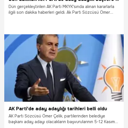
Dün gerçekleştirilen AK Parti MKYK'sında alınan kararlarla
ilgili son dakika haberleri geldi. Ak Parti Sözcüsü Ömer
Çelik, 31 Mart 2019 tarihinde yapılacak yerel seçim için
aday adaylığı başvuru tarih ve ücretlerini açıkladı.
3.11.2018
Siyaset
AK Parti'de aday adaylığı tarihleri belli oldu
AK Parti Sözcüsü Ömer Çelik, partilerinden belediye
başkanı aday adayı olacakların başvurularının 5-12 Kasım
2018'de alınacağını bildirdi.