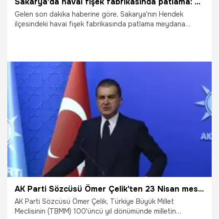
Sakarya'da havai fişek fabrikasında patlama: Çok sayıda ölü ve yaralı var
Gelen son dakika haberine göre, Sakarya'nın Hendek
ilçesindeki havai fişek fabrikasında patlama meydana
geldi.Hendek'teki patlama nedeniyle kentin birçok ilçesinde
vatandaşlar deprem olduğunu sanarak sokaklara fırladı.
Cumhurbaşkanı Erdoğan'ın talimatıyla İçişleri Bakanı
Süleyman Soylu, Sağlık Bakanı Fahrettin Koca, Aile, Çalışma
ve Sosyal Hizmetler Bakanı Zehra Zümrüt Selçuk olay
yerine gitti.Sağlık Bakanı Fahrettin Koca, 2 patlamada 4
kişinin hayatını kaybettiğini, 108 kişinin de yaralandığını
3.07.2020
Gündem
duyurdu. İçişleri Bakanı Süleyman Soylu, 3 kişinin arandığını
açıkladı.
AK Parti Sözcüsü Ömer Çelik'ten 23 Nisan mesajı
AK Parti Sözcüsü Ömer Çelik, Türkiye Büyük Millet
Meclisinin (TBMM) 100'üncü yıl dönümünde milletin