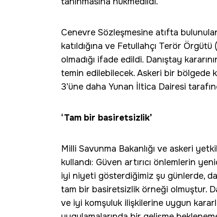
tanınmasına hükmedildi.
Cenevre Sözleşmesine atıfta bulunulan
katıldığına ve Fetullahçı Terör Örgütü 
olmadığı ifade edildi. Danıştay kararın
temin edilebilecek. Askeri bir bölgede
3’üne daha Yunan İltica Dairesi tarafınd
‘Tam bir basiretsizlik’
Milli Savunma Bakanlığı ve askeri yetkili
kullandı: Güven artırıcı önlemlerin yen
iyi niyeti gösterdiğimiz şu günlerde, 
tam bir basiretsizlik örneği olmuştur. D
ve iyi komşuluk ilişkilerine uygun karar
uygulamalarında bir gelişme beklenemez