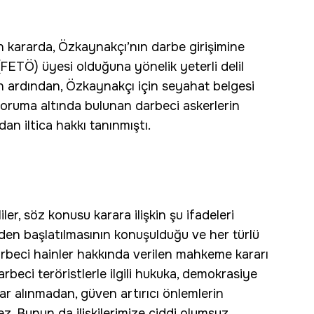
 kararda, Özkaynakçı’nın darbe girişimine
(FETÖ) üyesi olduğuna yönelik yeterli delil
ın ardından, Özkaynakçı için seyahat belgesi
 koruma altında bulunan darbeci askerlerin
an iltica hakkı tanınmıştı.
ler, söz konusu karara ilişkin şu ifadeleri
iden başlatılmasının konuşulduğu ve her türlü
darbeci hainler hakkında verilen mahkeme kararı
arbeci teröristlerle ilgili hukuka, demokrasiye
lar alınmadan, güven artırıcı önlemlerin
. Bunun da ilişkilerimize ciddi olumsuz