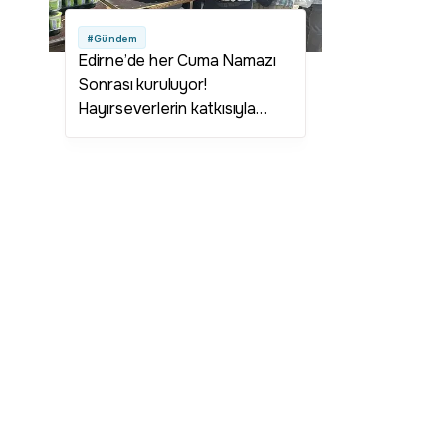
#Gündem
Edirne’de her Cuma Namazı
Sonrası kuruluyor!
Hayırseverlerin katkısıyla
dayanışma ruhu yaşatılışıyor