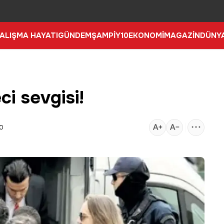
ALIŞMA HAYATI
GÜNDEM
ŞAMPİY10
EKONOMİ
MAGAZİN
DÜNY
i sevgisi!
10