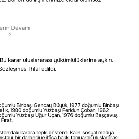
erin Devamı
u karar uluslararası yükümlülüklerine aykırı.
özleşmesi İhlal edildi.
7 doğumlu Binbaşı Gencay Büyük, 1977 doğumlu Binbaşı
etik, 1980 doğumlu Yüzbaşı Feridun Çoban, 1982
doğumlu Yüzbaşı Uğur Uçan, 1976 doğumlu Başçavuş
Fırat.
an’daki karara tepki gösterdi. Kalın, sosyal medya
tayı, bir darbeciye iltica hakkı tanıyarak uluslararası