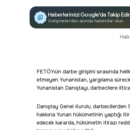
Haberlerimizi Google'da Takip Edi
Gelişmelerden anında haberdar olun.
Hab
FETÖ’nün darbe girişimi sırasında helik
etmeyen Yunanistan, yargılama süreci
Yunanistan Danıştayı, darbecilere iltica
Danıştay Genel Kurulu, darbecilerden S
hakkına Yunan hükümetinin yaptığı itira
edecek kararda, hükümetin itirazı redded