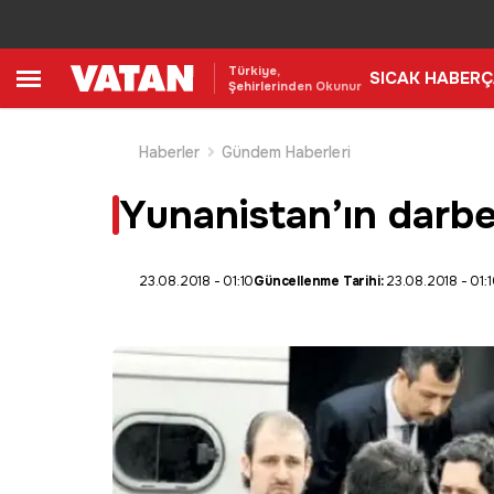
Türkiye,
SICAK HABER
Ç
Şehirlerinden Okunur
Haberler
Gündem Haberleri
Yunanistan’ın darbec
23.08.2018 - 01:10
Güncellenme Tarihi:
23.08.2018 - 01: