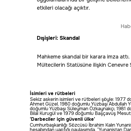
etkileri olacağı açıktır.
Hab
Dışişleri: Skandal
Mahkeme skandal bir karara imza attı. B
Mültecilerin Statüsüne ilişkin Cenevre S
İsimleri ve rütbeleri
Sekiz askerin isimleri ve rütbeleri şöyle: 197
Ahmet Güzel, 1980 doğumlu Yüzbaşı Abdullah Y
doğumlu Yüzbaşı Süleyman Özkaynakçı, 1981 
Bilal Kurugül ve 1979 doğumlu Başçavuş Mesut 
‘Darbeciler için güvenli ülke’
Cumhurbaşkanlığı Sözcüsü İbrahim Kalın Yunanist
hesabından yaptığı paylaşımda, “Yunanistan Danış