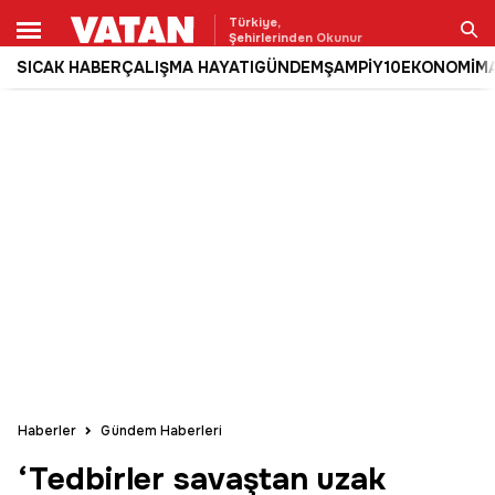
Türkiye,
Şehirlerinden Okunur
SICAK HABER
ÇALIŞMA HAYATI
GÜNDEM
ŞAMPİY10
EKONOMİ
M
Ara
Haberler
Gündem Haberleri
‘Tedbirler savaştan uzak