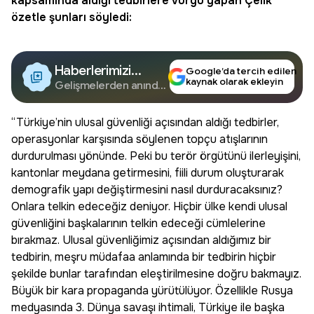
kapsamında aldığı tedbirlere vurgu yapan Çelik
özetle şunları söyledi:
Haberlerimizi
Google’da tercih edilen
kaynak olarak ekleyin
Google'da Takip
Gelişmelerden anında
haberdar olun.
Edin
“Türkiye’nin ulusal güvenliği açısından aldığı tedbirler,
operasyonlar karşısında söylenen topçu atışlarının
durdurulması yönünde. Peki bu terör örgütünü ilerleyişini,
kantonlar meydana getirmesini, fiili durum oluşturarak
demografik yapı değiştirmesini nasıl durduracaksınız?
Onlara telkin edeceğiz deniyor. Hiçbir ülke kendi ulusal
güvenliğini başkalarının telkin edeceği cümlelerine
bırakmaz. Ulusal güvenliğimiz açısından aldığımız bir
tedbirin, meşru müdafaa anlamında bir tedbirin hiçbir
şekilde bunlar tarafından eleştirilmesine doğru bakmayız.
Büyük bir kara propaganda yürütülüyor. Özellikle Rusya
medyasında 3. Dünya savaşı ihtimali, Türkiye ile başka