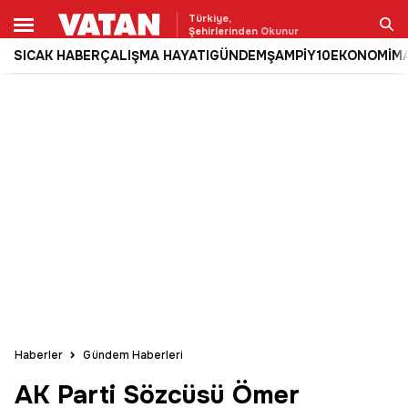
Türkiye,
Şehirlerinden Okunur
SICAK HABER
ÇALIŞMA HAYATI
GÜNDEM
ŞAMPİY10
EKONOMİ
M
Ara
Haberler
Gündem Haberleri
AK Parti Sözcüsü Ömer