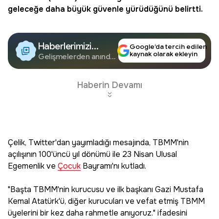
geleceğe daha büyük güvenle yürüdüğünü belirtti.
Haberlerimizi
Google’da tercih edilen
kaynak olarak ekleyin
Google'da Takip
Gelişmelerden anında
haberdar olun.
Edin
Haberin Devamı
Çelik, Twitter'dan yayımladığı mesajında, TBMM'nin
açılışının 100'üncü yıl dönümü ile 23 Nisan Ulusal
Egemenlik ve
Çocuk
Bayramı'nı kutladı.
"Başta TBMM'nin kurucusu ve ilk başkanı Gazi Mustafa
Kemal Atatürk'ü, diğer kurucuları ve vefat etmiş TBMM
üyelerini bir kez daha rahmetle anıyoruz." ifadesini