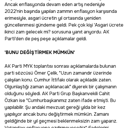
Ancak enflasyonda devam eden artış nedeniyle
2022'nin başında yapılan zammın enflasyon karşısında
erimesiyle, asgari ücretin yıl ortasında yeniden
güncellenmesi gündeme geldi. Pek çok kişi 'Asgari ücrete
ikinci zam gelecek mi? sorusuna yanıt arıyordu. AK
Parti'den de peş peşe açıklamalar geldi.
'BUNU DEĞİŞTİRMEK MÜMKÜN'
AK Parti MYK toplantısı sonrası açıklamalarda bulunan
parti sözcüsü Ömer Çelik, "Uzun zamandır üzerinde
çalışılan konu. Cumhur İttifakı olarak açıkladık zaten.
Olgunlaştığı zaman açıklanacak" diyerek bir çalışmanın
olduğunu söyledi. AK Parti Grup Başkanvekili Cahit
Özkan ise "Cumhurbaşkanımız zaten ifade etmişti. Bu
yapılabilir. Şu andaki mevzuat gereği yılda bir kez
yapılıyor ancak bunu değiştirmek mümkün. Zamanı
geldiğinde bir yıl geçmesi beklenmeksizin zam yaparız.
Vatandaşı enflasyona ezdirmeyeceğiz" ifadelerini