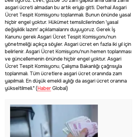
belirtiyoruz. Evet, yüzde 50 zam yapıldı ama daha zamlı
asgari ücreti almadan bu artık eriyip gitti. Derhal Asgari
Ücret Tespit Komisyonu toplanmalı. Bunun önünde yasal
hiçbir engel yoktur. Hükümet temsilcilerinden 'yasal
değişiklik lazım' açıklamalarını duyuyoruz. Gerek İş
Kanunu gerek Asgari Ücret Tespit Komisyonu'nun
yönetmeliği açıkça söyler. Asgari ücret en fazla iki yıl için
belirlenir. Asgari Ücret Komisyonu'nun hemen toplanması
ve güncellemenin önünde hiçbir engel yoktur. Asgari
Ücret Tespit Komisyonu, Çalışma Bakanlığı çağrısıyla
toplanmalı. Tüm ücretlere asgari ücret oranında zam
yapılmalı. En düşük emekli aylığı da asgari ücret oranına
yükseltilmeli." (
Haber
Global)