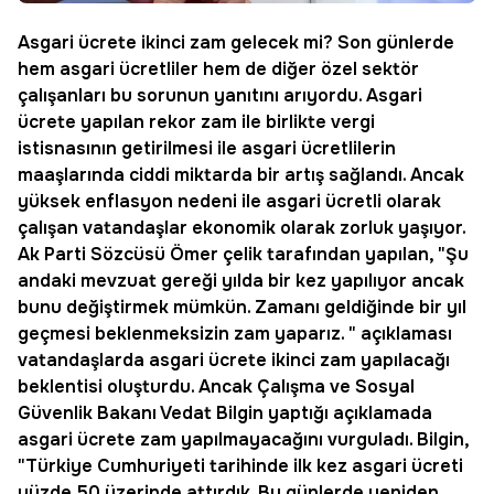
Asgari ücrete ikinci zam gelecek mi? Son günlerde
hem asgari ücretliler hem de diğer özel sektör
çalışanları bu sorunun yanıtını arıyordu. Asgari
ücrete yapılan rekor zam ile birlikte vergi
istisnasının getirilmesi ile asgari ücretlilerin
maaşlarında ciddi miktarda bir artış sağlandı. Ancak
yüksek enflasyon nedeni ile
asgari ücretli
olarak
çalışan vatandaşlar ekonomik olarak zorluk yaşıyor.
Ak Parti Sözcüsü Ömer çelik tarafından yapılan, "Şu
andaki mevzuat gereği yılda bir kez yapılıyor ancak
bunu değiştirmek mümkün. Zamanı geldiğinde bir yıl
geçmesi beklenmeksizin zam yaparız. " açıklaması
vatandaşlarda asgari ücrete ikinci zam yapılacağı
beklentisi oluşturdu. Ancak Çalışma ve Sosyal
Güvenlik Bakanı Vedat Bilgin yaptığı açıklamada
asgari ücrete zam yapılmayacağını vurguladı. Bilgin,
"Türkiye Cumhuriyeti tarihinde ilk kez asgari ücreti
yüzde 50 üzerinde attırdık. Bu günlerde yeniden