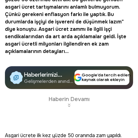
asgari ücret
tartışmalarını anlamlı bulmuyorum.
Çünkü gerekeni enflasyon farkı ile yaptık. Bu
durumlarda işçiyi de işvereni de düşünmek lazım"
diye konuştu. Asgari ücret zammı ile ilgili işçi
sendikalarından da art arda açıklamalar geldi. İşte
asgari ücretli milyonları ilgilendiren ek zam
açıklamalarının detayları...
Haberlerimizi
Google’da tercih edilen
kaynak olarak ekleyin
Google'da Takip
Gelişmelerden anında
haberdar olun.
Edin
Haberin Devamı
Asgari ücrete ilk kez yüzde 50 oranında zam yapıldı.