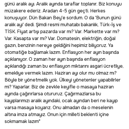
günü aralık ayı. Aralık ayında taraflar toplanır. Biz konuyu
müzakere ederiz. Aradan 4-5 gün geçti. Herkes
konuşuyor. Dün Bakan Bey'e sordum. O da 'Bunun günü
aralık ayı' dedi. Şimdi resmi muhatabı bakanlık, Türk-İş ve
TİSK. Fiyat artışı pazarda var mı? Var. Markette var mı?
Var. Kasapta var mı? Var. Domatesin, elektriğin, doğal
gazın, benzinin nereye geldiğini hepimiz biliyoruz. Ya
otomatiğe bağlamak lazım. Enflasyon her ayın başında
açıklanıyor. O zaman her ayın başında enflasyon
açıklandığı zaman bu enflasyon miktarını asgari ücretliye,
emekliye vermek lazım. Haziran ayı olur mu olmaz mı?
Böyle bir yönetmelik yok. Ülkeyi yönetenler yapabilirler
mi? Yaparlar. Biz de zevkle keyifle o masaya haziran
ayında çağırırlarsa otururuz. Çağırmazlarsa bu
kayıplarımızı aralık ayındaki, ocak ayından beri ne kayıp
varsa masaya koyarız. Onu almadan da o meselenin
altına imza atmayız. Onun için milleti beklenti içine
sokmamak lazım"