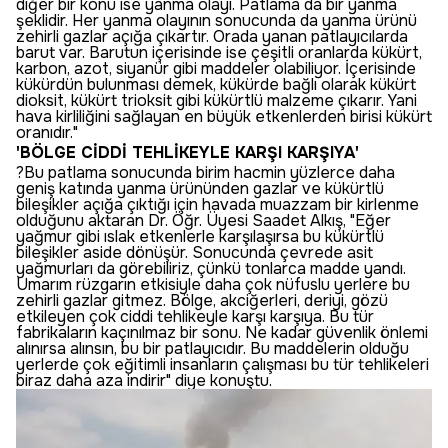
diğer bir konu ise yanma olayı. Patlama da bir yanma
şeklidir. Her yanma olayının sonucunda da yanma ürünü
zehirli gazlar açığa çıkartır. Orada yanan patlayıcılarda
barut var. Barutun içerisinde ise çeşitli oranlarda kükürt,
karbon, azot, siyanür gibi maddeler olabiliyor. İçerisinde
kükürdün bulunması demek, kükürde bağlı olarak kükürt
dioksit, kükürt trioksit gibi kükürtlü malzeme çıkarır. Yani
hava kirliliğini sağlayan en büyük etkenlerden birisi kükürt
oranıdır."
'BÖLGE CİDDİ TEHLİKEYLE KARŞI KARŞIYA'
?Bu patlama sonucunda birim hacmin yüzlerce daha
geniş katında yanma ürününden gazlar ve kükürtlü
bileşikler açığa çıktığı için havada muazzam bir kirlenme
olduğunu aktaran Dr. Öğr. Üyesi Saadet Alkış, "Eğer
yağmur gibi ıslak etkenlerle karşılaşırsa bu kükürtlü
bileşikler aside dönüşür. Sonucunda çevrede asit
yağmurları da görebiliriz, çünkü tonlarca madde yandı.
Umarım rüzgarın etkisiyle daha çok nüfuslu yerlere bu
zehirli gazlar gitmez. Bölge, akciğerleri, deriyi, gözü
etkileyen çok ciddi tehlikeyle karşı karşıya. Bu tür
fabrikaların kaçınılmaz bir sonu. Ne kadar güvenlik önlemi
alınırsa alınsın, bu bir patlayıcıdır. Bu maddelerin olduğu
yerlerde çok eğitimli insanların çalışması bu tür tehlikeleri
biraz daha aza indirir" diye konuştu.