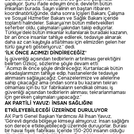
yapılıyor. Şunu ifade edeyim önce, devletin bütün
imkanları burada. Sayın valinin en baştan itibaren
koordinatörlüğünde, daha sonra İçişleri Bakanı, Çalışma
ve Sosyal Hizmetler Bakanı ve Sağlık Bakanı içeride
toplantı halindeler. Sakarya’nın bütün milletvekilleri
seferber oldu, çalışmaları yakından takip ediyorlar.
Türkiye’deki bütün imkanlar kullanılarak buradaki kazanın,
bir an önce insanlar tahliye edilerek, tedaviye alınarak
daha az can kaybıyla atlatılması için elimizden gelen her
türlü gayreti gösteriyoruz.” dedi.
'İLK ÖNCE ACIMIZI DİNDİRECEĞİZ'
İş güvenliği açısından tedbirlerin artırılması gerektiğini
belirten Özkoç, sözlerine şöyle devam etti:
“Acımızı ilk önce şöyle dindireceğiz; Kurtarılacak bütün
arkadaşlarımızın tahliye edip, hastanelerde tedaviye
alınmasını sağlayacağız. Cenazelerimize ve ailelerine
sahip çıkacağız ama ondan sonra bu kazanın tekrarı
olmaması için bu tür fabrikaların sendikalı olması, iş
güvenliği açısından tedbirlerin alınması, tekrarlanmaması
için gereken çalışmaları yapacağız.”
AK PARTİLİ YAVUZ: İNSAN SAĞLIĞINI
ETKİLEYEBİLECEĞİ ÜZERİNDE DURULUYOR
AK Parti Genel Başkan Yardımcısı Ali İhsan Yavuz,
'Görevli dışında bölgeye kimseyi almıyoruz. İnsan sağlığını
son derece etkileyebileceği üzerinde duruyorlar. Burası
bir havai fişek fabrikası. İçeride 150-200 insanın olduğu