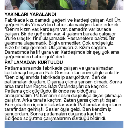
YAKINLARI YARALANDI
Fabrikada kızı, damadı, yeğeni ve kardeşi çalışan Adil Ün,
yeğeni Halis Yılmaz'dan haber alamadığını ifade ederek,
"Benim kızım var, kardeşim var, damadım var burada
çalışan. Bir de yeğenim var. 4 yakınım burada çalışıyor.
3'üne ulaştık, 1'ine ulaşamadık. Hastanelere baktık. Bir
yakınıma ulaşamadık. Bilgi vermediler. Çok endişeliyiz.
Bize bir bilgi gelmedi. Ulaşamıyoruz. Kızım sağlam.
Damadımda hafif yara var. Kardeşimde bir şey yok ama
yeğenimden haber yok" dedi.
PATLAMADAN KURTULDU
Patlama sırasında fabrikada çalışan ve yara almadan
kurtulmayı başaran Faik Gün ise olay anını şöyle anlattı:
"Ben olay anında fabrikada ip sarıyordum. Ben de
patlamaları duydum. Dışarıya çıkma şansım olmadı. Sonra
arka taraftan kaçtık. Bazı vatandaşları da kaçırdık.
Patlama çok güçlüydü. İlk önce ne olduğunu
anlayamadım. Patlamanın sesini duydukça dışarı çıkmaya
çalıştım. Arka tarafa kaçtım. Zaten yarısı çıkmıştı dışarı.
Ben çıkarken içeride kalanlar vardı. Patlamalar depoların
tarafından gelmişti. Sesler öyle geldi. Ben kendim ip
sarıyordum. Sonra patlamaları duyunca kaçtım."
Bölgede soğutma çalışmalarının sürdüğü bildirildi.