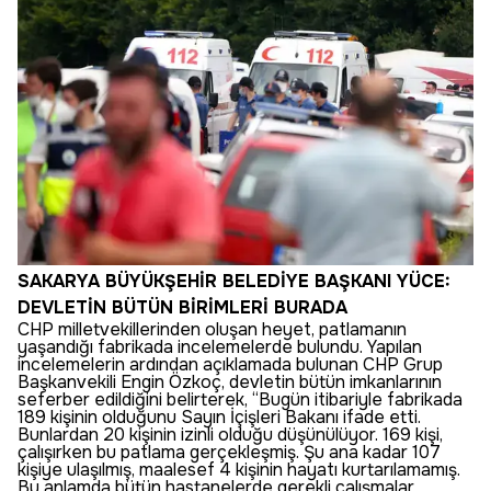
SAKARYA BÜYÜKŞEHİR BELEDİYE BAŞKANI YÜCE:
DEVLETİN BÜTÜN BİRİMLERİ BURADA
CHP milletvekillerinden oluşan heyet, patlamanın
yaşandığı fabrikada incelemelerde bulundu. Yapılan
incelemelerin ardından açıklamada bulunan CHP Grup
Başkanvekili Engin Özkoç, devletin bütün imkanlarının
seferber edildiğini belirterek, “Bugün itibariyle fabrikada
189 kişinin olduğunu Sayın İçişleri Bakanı ifade etti.
Bunlardan 20 kişinin izinli olduğu düşünülüyor. 169 kişi,
çalışırken bu patlama gerçekleşmiş. Şu ana kadar 107
kişiye ulaşılmış, maalesef 4 kişinin hayatı kurtarılamamış.
Bu anlamda bütün hastanelerde gerekli çalışmalar