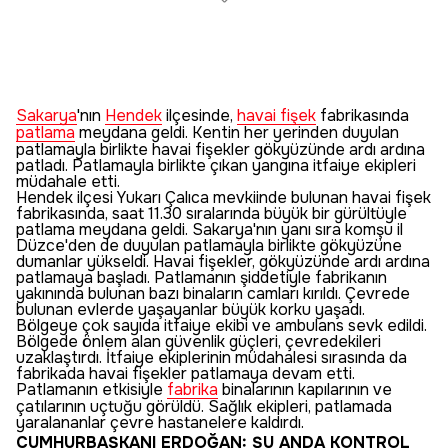
Sakarya
'nın
Hendek
ilçesinde,
havai fişek
fabrikasında
patlama
meydana geldi. Kentin her yerinden duyulan
patlamayla birlikte havai fişekler gökyüzünde ardı ardına
patladı. Patlamayla birlikte çıkan yangına itfaiye ekipleri
müdahale etti.
Hendek ilçesi Yukarı Çalıca mevkiinde bulunan havai fişek
fabrikasında, saat 11.30 sıralarında büyük bir gürültüyle
patlama meydana geldi. Sakarya'nın yanı sıra komşu il
Düzce'den de duyulan patlamayla birlikte gökyüzüne
dumanlar yükseldi. Havai fişekler, gökyüzünde ardı ardına
patlamaya başladı. Patlamanın şiddetiyle fabrikanın
yakınında bulunan bazı binaların camları kırıldı. Çevrede
bulunan evlerde yaşayanlar büyük korku yaşadı.
Bölgeye çok sayıda itfaiye ekibi ve ambulans sevk edildi.
Bölgede önlem alan güvenlik güçleri, çevredekileri
uzaklaştırdı. İtfaiye ekiplerinin müdahalesi sırasında da
fabrikada havai fişekler patlamaya devam etti.
Patlamanın etkisiyle
fabrika
binalarının kapılarının ve
çatılarının uçtuğu görüldü. Sağlık ekipleri, patlamada
yaralananlar çevre hastanelere kaldırdı.
CUMHURBAŞKANI ERDOĞAN: ŞU ANDA KONTROL