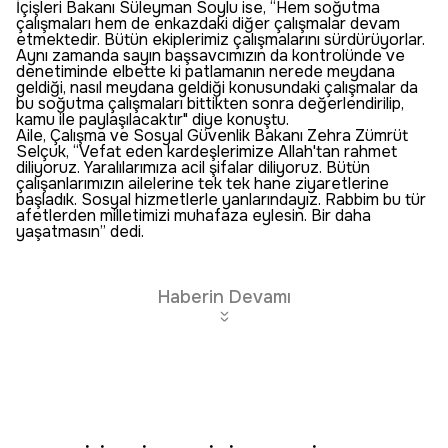
İçişleri Bakanı Süleyman Soylu ise, “Hem soğutma
çalışmaları hem de enkazdaki diğer çalışmalar devam
etmektedir. Bütün ekiplerimiz çalışmalarını sürdürüyorlar.
Aynı zamanda sayın başsavcımızın da kontrolünde ve
denetiminde elbette ki patlamanın nerede meydana
geldiği, nasıl meydana geldiği konusundaki çalışmalar da
bu soğutma çalışmaları bittikten sonra değerlendirilip,
kamu ile paylaşılacaktır" diye konuştu.
Aile, Çalışma ve Sosyal Güvenlik Bakanı Zehra Zümrüt
Selçuk, “Vefat eden kardeşlerimize Allah'tan rahmet
diliyoruz. Yaralılarımıza acil şifalar diliyoruz. Bütün
çalışanlarımızın ailelerine tek tek hane ziyaretlerine
başladık. Sosyal hizmetlerle yanlarındayız. Rabbim bu tür
afetlerden milletimizi muhafaza eylesin. Bir daha
yaşatmasın” dedi.
Haberin Devamı