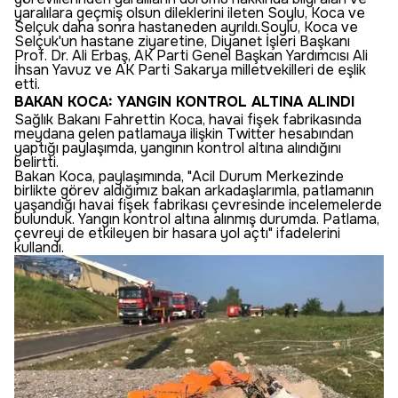
yaralılara geçmiş olsun dileklerini ileten Soylu, Koca ve
Selçuk daha sonra hastaneden ayrıldı.Soylu, Koca ve
Selçuk'un hastane ziyaretine, Diyanet İşleri Başkanı
Prof. Dr. Ali Erbaş, AK Parti Genel Başkan Yardımcısı Ali
İhsan Yavuz ve AK Parti Sakarya milletvekilleri de eşlik
etti.
BAKAN KOCA: YANGIN KONTROL ALTINA ALINDI
Sağlık Bakanı Fahrettin Koca, havai fişek fabrikasında
meydana gelen patlamaya ilişkin Twitter hesabından
yaptığı paylaşımda, yangının kontrol altına alındığını
belirtti.
Bakan Koca, paylaşımında, "Acil Durum Merkezinde
birlikte görev aldığımız bakan arkadaşlarımla, patlamanın
yaşandığı havai fişek fabrikası çevresinde incelemelerde
bulunduk. Yangın kontrol altına alınmış durumda. Patlama,
çevreyi de etkileyen bir hasara yol açtı" ifadelerini
kullandı.