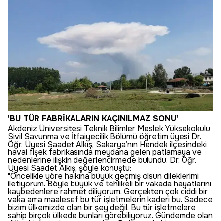
'BU TÜR FABRİKALARIN KAÇINILMAZ SONU'
Akdeniz Üniversitesi Teknik Bilimler Meslek Yüksekokulu
Sivil Savunma ve İtfaiyecilik Bölümü öğretim üyesi Dr.
Öğr. Üyesi Saadet Alkış, Sakarya’nın Hendek ilçesindeki
havai fişek fabrikasında meydana gelen patlamaya ve
nedenlerine ilişkin değerlendirmede bulundu. Dr. Öğr.
Üyesi Saadet Alkış, şöyle konuştu:
"Öncelikle yöre halkına büyük geçmiş olsun dileklerimi
iletiyorum. Böyle büyük ve tehlikeli bir vakada hayatlarını
kaybedenlere rahmet diliyorum. Gerçekten çok ciddi bir
vaka ama maalesef bu tür işletmelerin kaderi bu. Sadece
bizim ülkemizde olan bir şey değil. Bu tür işletmelere
sahip birçok ülkede bunları görebiliyoruz. Gündemde olan