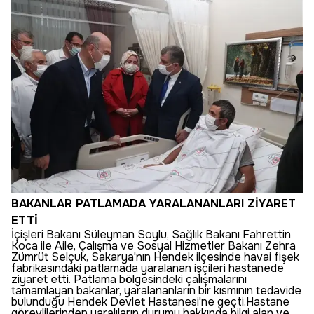
BAKANLAR PATLAMADA YARALANANLARI ZİYARET
ETTİ
İçişleri Bakanı Süleyman Soylu, Sağlık Bakanı Fahrettin
Koca ile Aile, Çalışma ve Sosyal Hizmetler Bakanı Zehra
Zümrüt Selçuk, Sakarya'nın Hendek ilçesinde havai fişek
fabrikasındaki patlamada yaralanan işçileri hastanede
ziyaret etti. Patlama bölgesindeki çalışmalarını
tamamlayan bakanlar, yaralananların bir kısmının tedavide
bulunduğu Hendek Devlet Hastanesi'ne geçti.Hastane
görevlilerinden yaralıların durumu hakkında bilgi alan ve