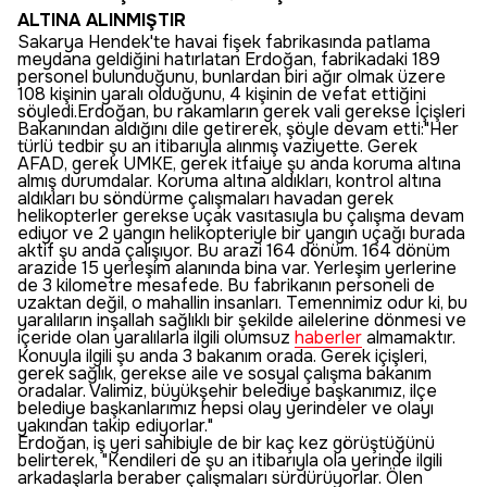
ALTINA ALINMIŞTIR
Sakarya Hendek'te havai fişek fabrikasında patlama
meydana geldiğini hatırlatan Erdoğan, fabrikadaki 189
personel bulunduğunu, bunlardan biri ağır olmak üzere
108 kişinin yaralı olduğunu, 4 kişinin de vefat ettiğini
söyledi.Erdoğan, bu rakamların gerek vali gerekse İçişleri
Bakanından aldığını dile getirerek, şöyle devam etti:"Her
türlü tedbir şu an itibarıyla alınmış vaziyette. Gerek
AFAD, gerek UMKE, gerek itfaiye şu anda koruma altına
almış durumdalar. Koruma altına aldıkları, kontrol altına
aldıkları bu söndürme çalışmaları havadan gerek
helikopterler gerekse uçak vasıtasıyla bu çalışma devam
ediyor ve 2 yangın helikopteriyle bir yangın uçağı burada
aktif şu anda çalışıyor. Bu arazi 164 dönüm. 164 dönüm
arazide 15 yerleşim alanında bina var. Yerleşim yerlerine
de 3 kilometre mesafede. Bu fabrikanın personeli de
uzaktan değil, o mahallin insanları. Temennimiz odur ki, bu
yaralıların inşallah sağlıklı bir şekilde ailelerine dönmesi ve
içeride olan yaralılarla ilgili olumsuz
haberler
almamaktır.
Konuyla ilgili şu anda 3 bakanım orada. Gerek içişleri,
gerek sağlık, gerekse aile ve sosyal çalışma bakanım
oradalar. Valimiz, büyükşehir belediye başkanımız, ilçe
belediye başkanlarımız hepsi olay yerindeler ve olayı
yakından takip ediyorlar."
Erdoğan, iş yeri sahibiyle de bir kaç kez görüştüğünü
belirterek, "Kendileri de şu an itibarıyla ola yerinde ilgili
arkadaşlarla beraber çalışmaları sürdürüyorlar. Ölen