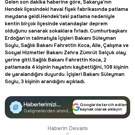
Gelen son dakika haberine göre,
Sakarya
'nın
Hendek
ilçesindeki
havai fişek
fabrikasında
patlama
meydana geldi.Hendek'teki patlama nedeniyle
kentin birçok ilçesinde vatandaşlar deprem
olduğunu sanarak sokaklara fırladı. Cumhurbaşkanı
Erdoğan'ın talimatıyla İçişleri Bakanı Süleyman
Soylu, Sağlık Bakanı Fahrettin Koca, Aile, Çalışma ve
Sosyal Hizmetler Bakanı Zehra Zümrüt Selçuk olay
yerine gitti.Sağlık Bakanı Fahrettin Koca, 2
patlamada 4 kişinin hayatını kaybettiğini, 108 kişinin
de yaralandığını duyurdu. İçişleri Bakanı Süleyman
Soylu, 3 kişinin arandığını açıkladı.
Haberlerimizi
Google’da tercih edilen
kaynak olarak ekleyin
Google'da Takip
Gelişmelerden anında
haberdar olun.
Edin
Haberin Devamı