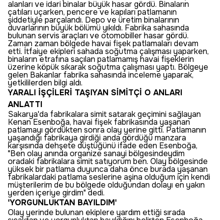
alanları ve idari binalar büyük hasar gördü. Binaların
çatıları uçarken, pencere ve kapıları patlamanın
şiddetiyle parçalandı. Depo ve üretim binalarının
duvarlarının büyük bölümü yıkıldı. Fabrika sahasında
bulunan servis araçları ve otomobiller hasar gördü.
Zaman zaman bölgede havai fişek patlamaları devam
etti. İtfaiye ekipleri sahada soğutma çalışması yaparken,
binaların etrafına saçılan patlamamış havai fişeklerin
üzerine köpük sıkarak soğutma çalışması yaptı. Bölgeye
gelen Bakanlar fabrika sahasında inceleme yaparak,
yetkililerden bilgi aldı.
YARALI İŞÇİLERİ TAŞIYAN SİMİTÇİ O ANLARI
ANLATTI
Sakarya'da fabrikalara simit satarak geçimini sağlayan
Kenan Esenboğa, havai fişek fabrikasında yaşanan
patlamayı gördükten sonra olay yerine gitti. Patlamanın
yaşandığı fabrikaya girdiği anda gördüğü manzara
karşısında dehşete düştüğünü ifade eden Esenboğa,
"Ben olay anında organize sanayi bölgesindeydim
oradaki fabrikalara simit satıyorum ben. Olay bölgesinde
yüksek bir patlama duyunca daha önce burada yaşanan
fabrikalardaki patlama seslerine aşina olduğum için kendi
müşterilerim de bu bölgede olduğundan dolayı en yakın
yerden içeriye girdim" dedi.
'YORGUNLUKTAN BAYILDIM'
Olay yerinde bulunan ekiplere yardım ettiği sırada