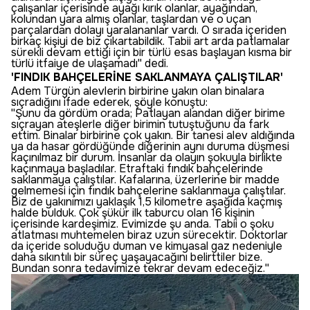
çalışanlar içerisinde ayağı kırık olanlar, ayağından,
kolundan yara almış olanlar, taşlardan ve o uçan
parçalardan dolayı yaralananlar vardı. O sırada içeriden
birkaç kişiyi de biz çıkartabildik. Tabii art arda patlamalar
sürekli devam ettiği için bir türlü esas başlayan kısma bir
türlü itfaiye de ulaşamadı'' dedi.
'FINDIK BAHÇELERİNE SAKLANMAYA ÇALIŞTILAR'
Adem Türgün alevlerin birbirine yakın olan binalara
sıçradığını ifade ederek, şöyle konuştu:
''Şunu da gördüm orada; Patlayan alandan diğer birime
sıçrayan ateşlerle diğer birimin tutuştuğunu da fark
ettim. Binalar birbirine çok yakın. Bir tanesi alev aldığında
ya da hasar gördüğünde diğerinin aynı duruma düşmesi
kaçınılmaz bir durum. İnsanlar da olayın şokuyla birlikte
kaçınmaya başladılar. Etraftaki fındık bahçelerinde
saklanmaya çalıştılar. Kafalarına, üzerlerine bir madde
gelmemesi için fındık bahçelerine saklanmaya çalıştılar.
Biz de yakınımızı yaklaşık 1,5 kilometre aşağıda kaçmış
halde bulduk. Çok şükür ilk taburcu olan 16 kişinin
içerisinde kardeşimiz. Evimizde şu anda. Tabii o şoku
atlatması muhtemelen biraz uzun sürecektir. Doktorlar
da içeride soluduğu duman ve kimyasal gaz nedeniyle
daha sıkıntılı bir süreç yaşayacağını belirttiler bize.
Bundan sonra tedavimize tekrar devam edeceğiz.''