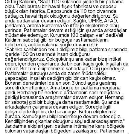
Oktay Kaldırım, ''Saat 11.10 sularında şiddetli bir patlama
oldu. Tabii burası bir havai fişek fabrikası ve deposu
büyük olan fabrika. Deposunda da 110 ton civarında
patlayıcı, havai fişek olduğunu değerlendiriyoruz. Şu
anda patlamalar devam ediyor. Sağlık, UMKE, AFAD,
jandarma, arama kurtarma ve itfaiye ekiplerimiz olay
yerinde. Patlamalar devam ettiği için şu anda arkadaşlar
müdahale edemiyor. Kurumda 190 çalışan var" dedi.Vali
Kaldırım sabotaj gibi bir bulguya rastlamadıklarını
belirterek, açıklamalarına şöyle devam etti:
"Fabrika sahibinden teyit aldığımız bilgi, patlama sırasında
içeride 100'ün üzerinde insan olduğunu
değerlendiriyoruz. Çok şükür şu ana kadar bize intikal
eden, içeriden çıkanlarda da bir can kaybı yok. İnşallah da
olmaz. Biz tüm ekiplerimizle sahadayız. Olay yerindeyiz.
Patlamalar durduğu anda da zaten müdahaleyi
yapacağız. İnşallah dediğim gibi bir can kaybı olmaz.
Buranın denetimleri de en son 3'üncü ayda yapılmış,
sürekli denetleniyor. Ama böyle bir patlama meydana
geldi. Herhangi bir nedenle patlamanın nasıl meydana
geldiği konusunda araştırmalar devam ediyor. Herhangi
bir sabotaj gibi bir bulguya daha rastlamadık. Şu anda
arkadaşların çalışması devam ediyor. Süreçle ilgili,
gelişmelerle ilgili biz de buradayız. Bütün ekiplerimiz
burada. Kamuoyunu bilgilendirmeye devam edeceğiz.
Kendiliğinden çıkanlar olduğunu söyledi arkadaşlarımız."
Jandarma ekipleri yeni patlama ihtimaline karşı bölgede
bulunan vatandaşları bölgeden uzaklaştırdı. Patlamanın