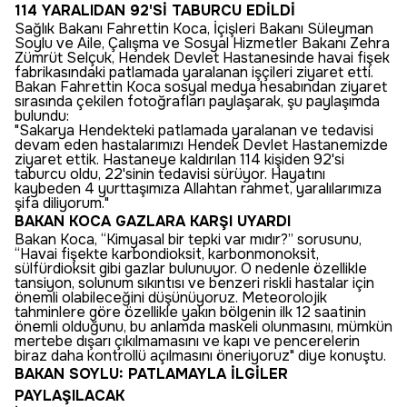
114 YARALIDAN 92'Sİ TABURCU EDİLDİ
Sağlık Bakanı Fahrettin Koca, İçişleri Bakanı Süleyman
Soylu ve Aile, Çalışma ve Sosyal Hizmetler Bakanı Zehra
Zümrüt Selçuk, Hendek Devlet Hastanesinde havai fişek
fabrikasındaki patlamada yaralanan işçileri ziyaret etti.
Bakan Fahrettin Koca sosyal medya hesabından ziyaret
sırasında çekilen fotoğrafları paylaşarak, şu paylaşımda
bulundu:
"Sakarya Hendekteki patlamada yaralanan ve tedavisi
devam eden hastalarımızı Hendek Devlet Hastanemizde
ziyaret ettik. Hastaneye kaldırılan 114 kişiden 92'si
taburcu oldu, 22'sinin tedavisi sürüyor. Hayatını
kaybeden 4 yurttaşımıza Allahtan rahmet, yaralılarımıza
şifa diliyorum."
BAKAN KOCA GAZLARA KARŞI UYARDI
Bakan Koca, “Kimyasal bir tepki var mıdır?” sorusunu,
“Havai fişekte karbondioksit, karbonmonoksit,
sülfürdioksit gibi gazlar bulunuyor. O nedenle özellikle
tansiyon, solunum sıkıntısı ve benzeri riskli hastalar için
önemli olabileceğini düşünüyoruz. Meteorolojik
tahminlere göre özellikle yakın bölgenin ilk 12 saatinin
önemli olduğunu, bu anlamda maskeli olunmasını, mümkün
mertebe dışarı çıkılmamasını ve kapı ve pencerelerin
biraz daha kontrollü açılmasını öneriyoruz" diye konuştu.
BAKAN SOYLU: PATLAMAYLA İLGİLER
PAYLAŞILACAK