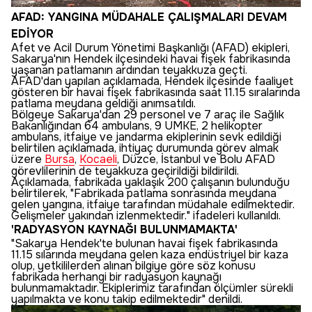
AFAD: YANGINA MÜDAHALE ÇALIŞMALARI DEVAM
EDİYOR
Afet ve Acil Durum Yönetimi Başkanlığı (AFAD) ekipleri,
Sakarya'nın Hendek ilçesindeki havai fişek fabrikasında
yaşanan patlamanın ardından teyakkuza geçti.
AFAD'dan yapılan açıklamada, Hendek ilçesinde faaliyet
gösteren bir havai fişek fabrikasında saat 11.15 sıralarında
patlama meydana geldiği anımsatıldı.
Bölgeye Sakarya'dan 29 personel ve 7 araç ile Sağlık
Bakanlığından 64 ambulans, 9 UMKE, 2 helikopter
ambulans, itfaiye ve jandarma ekiplerinin sevk edildiği
belirtilen açıklamada, ihtiyaç durumunda görev almak
üzere
Bursa
,
Kocaeli
, Düzce, İstanbul ve Bolu AFAD
görevlilerinin de teyakkuza geçirildiği bildirildi.
Açıklamada, fabrikada yaklaşık 200 çalışanın bulunduğu
belirtilerek, "Fabrikada patlama sonrasında meydana
gelen yangına, itfaiye tarafından müdahale edilmektedir.
Gelişmeler yakından izlenmektedir." ifadeleri kullanıldı.
'RADYASYON KAYNAĞI BULUNMAMAKTA'
"Sakarya Hendek'te bulunan havai fişek fabrikasında
11.15 sılarında meydana gelen kaza endüstriyel bir kaza
olup, yetkililerden alınan bilgiye göre söz konusu
fabrikada herhangi bir radyasyon kaynağı
bulunmamaktadır. Ekiplerimiz tarafından ölçümler sürekli
yapılmakta ve konu takip edilmektedir" denildi.