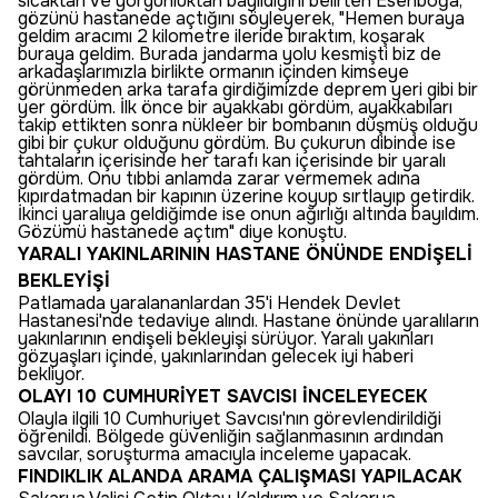
sıcaktan ve yorgunluktan bayıldığını belirten Esenboğa,
gözünü hastanede açtığını söyleyerek, "Hemen buraya
geldim aracımı 2 kilometre ileride bıraktım, koşarak
buraya geldim. Burada jandarma yolu kesmişti biz de
arkadaşlarımızla birlikte ormanın içinden kimseye
görünmeden arka tarafa girdiğimizde deprem yeri gibi bir
yer gördüm. İlk önce bir ayakkabı gördüm, ayakkabıları
takip ettikten sonra nükleer bir bombanın düşmüş olduğu
gibi bir çukur olduğunu gördüm. Bu çukurun dibinde ise
tahtaların içerisinde her tarafı kan içerisinde bir yaralı
gördüm. Onu tıbbi anlamda zarar vermemek adına
kıpırdatmadan bir kapının üzerine koyup sırtlayıp getirdik.
İkinci yaralıya geldiğimde ise onun ağırlığı altında bayıldım.
Gözümü hastanede açtım" diye konuştu.
YARALI YAKINLARININ HASTANE ÖNÜNDE ENDİŞELİ
BEKLEYİŞİ
Patlamada yaralananlardan 35'i Hendek Devlet
Hastanesi'nde tedaviye alındı. Hastane önünde yaralıların
yakınlarının endişeli bekleyişi sürüyor. Yaralı yakınları
gözyaşları içinde, yakınlarından gelecek iyi haberi
bekliyor.
OLAYI 10 CUMHURİYET SAVCISI İNCELEYECEK
Olayla ilgili 10 Cumhuriyet Savcısı'nın görevlendirildiği
öğrenildi. Bölgede güvenliğin sağlanmasının ardından
savcılar, soruşturma amacıyla inceleme yapacak.
FINDIKLIK ALANDA ARAMA ÇALIŞMASI YAPILACAK