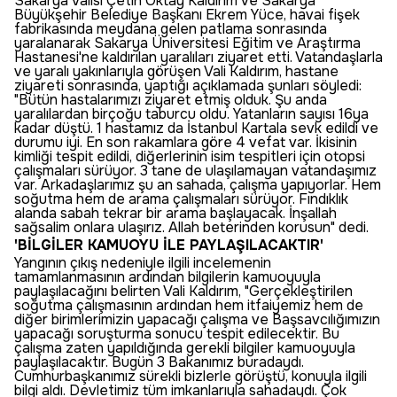
Sakarya Valisi Çetin Oktay Kaldırım ve Sakarya
Büyükşehir Belediye Başkanı Ekrem Yüce, havai fişek
fabrikasında meydana gelen patlama sonrasında
yaralanarak Sakarya Üniversitesi Eğitim ve Araştırma
Hastanesi'ne kaldırılan yaralıları ziyaret etti. Vatandaşlarla
ve yaralı yakınlarıyla görüşen Vali Kaldırım, hastane
ziyareti sonrasında, yaptığı açıklamada şunları söyledi:
"Bütün hastalarımızı ziyaret etmiş olduk. Şu anda
yaralılardan birçoğu taburcu oldu. Yatanların sayısı 16ya
kadar düştü. 1 hastamız da İstanbul Kartala sevk edildi ve
durumu iyi. En son rakamlara göre 4 vefat var. İkisinin
kimliği tespit edildi, diğerlerinin isim tespitleri için otopsi
çalışmaları sürüyor. 3 tane de ulaşılamayan vatandaşımız
var. Arkadaşlarımız şu an sahada, çalışma yapıyorlar. Hem
soğutma hem de arama çalışmaları sürüyor. Fındıklık
alanda sabah tekrar bir arama başlayacak. İnşallah
sağsalim onlara ulaşırız. Allah beterinden korusun" dedi.
'BİLGİLER KAMUOYU İLE PAYLAŞILACAKTIR'
Yangının çıkış nedeniyle ilgili incelemenin
tamamlanmasının ardından bilgilerin kamuoyuyla
paylaşılacağını belirten Vali Kaldırım, "Gerçekleştirilen
soğutma çalışmasının ardından hem itfaiyemiz hem de
diğer birimlerimizin yapacağı çalışma ve Başsavcılığımızın
yapacağı soruşturma sonucu tespit edilecektir. Bu
çalışma zaten yapıldığında gerekli bilgiler kamuoyuyla
paylaşılacaktır. Bugün 3 Bakanımız buradaydı.
Cumhurbaşkanımız sürekli bizlerle görüştü, konuyla ilgili
bilgi aldı. Devletimiz tüm imkanlarıyla sahadaydı. Çok