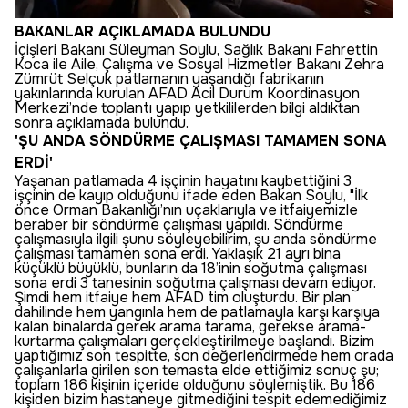
BAKANLAR AÇIKLAMADA BULUNDU
İçişleri Bakanı Süleyman Soylu, Sağlık Bakanı Fahrettin
Koca ile Aile, Çalışma ve Sosyal Hizmetler Bakanı Zehra
Zümrüt Selçuk patlamanın yaşandığı fabrikanın
yakınlarında kurulan AFAD Acil Durum Koordinasyon
Merkezi’nde toplantı yapıp yetkililerden bilgi aldıktan
sonra açıklamada bulundu.
'ŞU ANDA SÖNDÜRME ÇALIŞMASI TAMAMEN SONA
ERDİ'
Yaşanan patlamada 4 işçinin hayatını kaybettiğini 3
işçinin de kayıp olduğunu ifade eden Bakan Soylu, "İlk
önce Orman Bakanlığı’nın uçaklarıyla ve itfaiyemizle
beraber bir söndürme çalışması yapıldı. Söndürme
çalışmasıyla ilgili şunu söyleyebilirim, şu anda söndürme
çalışması tamamen sona erdi. Yaklaşık 21 ayrı bina
küçüklü büyüklü, bunların da 18’inin soğutma çalışması
sona erdi 3 tanesinin soğutma çalışması devam ediyor.
Şimdi hem itfaiye hem AFAD tim oluşturdu. Bir plan
dahilinde hem yangınla hem de patlamayla karşı karşıya
kalan binalarda gerek arama tarama, gerekse arama-
kurtarma çalışmaları gerçekleştirilmeye başlandı. Bizim
yaptığımız son tespitte, son değerlendirmede hem orada
çalışanlarla girilen son temasta elde ettiğimiz sonuç şu;
toplam 186 kişinin içeride olduğunu söylemiştik. Bu 186
kişiden bizim hastaneye gitmediğini tespit edemediğimiz