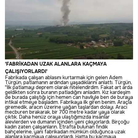
'FABRİKADAN UZAK ALANLARA KAÇMAYA
ÇALIŞIYORLARDI'
Fabrikada çalışan ablasını kurtarmak için gelen Adem
Türgün, patlamanın ardından yaşadıklarını anlattı. Türgün,
''İlk patlamayı deprem olarak nitelendirdim. Fakat art arda
geldikten sonra buranın patladığını anladım. Kız kardeşim
de burada çalıştığı için hemen can havliyle ben de buraya
intikal etmeye başladım. Fabrikaya ilk giren benim. Araçla
giremedik, aracın üzerine yağan taşlardan dolayı. Aracı
mecburen bırakarak, bir 700 metre kadar yaya olarak
çıktık. Daha henüz oraya ulaştığımızda insanlar
alevlerden ve dumanın içinden yeni çıkıyorlardı. Birçoğu
kadın zaten çalışanların. Etrafta bulunan fındık
bahçelerine, yani fabrikadan mümkün olduğunca uzak
alanlara kaçmaya çalışıyorlardı. Hatta bu kaçmaya