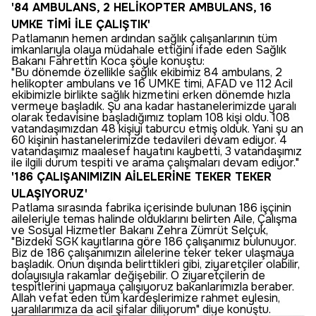
'84 AMBULANS, 2 HELİKOPTER AMBULANS, 16
UMKE TİMİ İLE ÇALIŞTIK'
Patlamanın hemen ardından sağlık çalışanlarının tüm
imkanlarıyla olaya müdahale ettiğini ifade eden Sağlık
Bakanı Fahrettin Koca şöyle konuştu:
"Bu dönemde özellikle sağlık ekibimiz 84 ambulans, 2
helikopter ambulans ve 16 UMKE timi, AFAD ve 112 Acil
ekibimizle birlikte sağlık hizmetini erken dönemde hızla
vermeye başladık. Şu ana kadar hastanelerimizde yaralı
olarak tedavisine başladığımız toplam 108 kişi oldu. 108
vatandaşımızdan 48 kişiyi taburcu etmiş olduk. Yani şu an
60 kişinin hastanelerimizde tedavileri devam ediyor. 4
vatandaşımız maalesef hayatını kaybetti, 3 vatandaşımız
ile ilgili durum tespiti ve arama çalışmaları devam ediyor."
'186 ÇALIŞANIMIZIN AİLELERİNE TEKER TEKER
ULAŞIYORUZ'
Patlama sırasında fabrika içerisinde bulunan 186 işçinin
aileleriyle temas halinde olduklarını belirten Aile, Çalışma
ve Sosyal Hizmetler Bakanı Zehra Zümrüt Selçuk,
"Bizdeki SGK kayıtlarına göre 186 çalışanımız bulunuyor.
Biz de 186 çalışanımızın ailelerine teker teker ulaşmaya
başladık. Onun dışında belirttikleri gibi, ziyaretçiler olabilir,
dolayısıyla rakamlar değişebilir. O ziyaretçilerin de
tespitlerini yapmaya çalışıyoruz bakanlarımızla beraber.
Allah vefat eden tüm kardeşlerimize rahmet eylesin,
yaralılarımıza da acil şifalar diliyorum" diye konuştu.