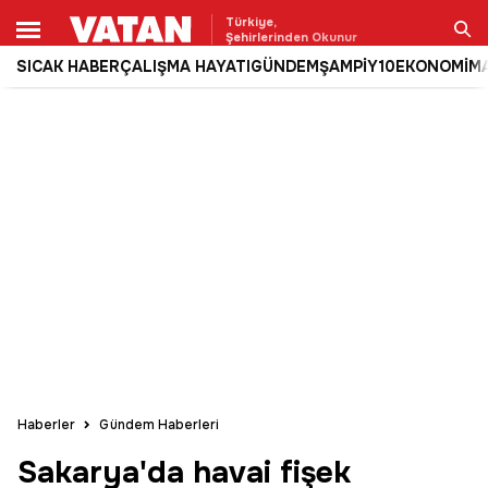
Türkiye,
Şehirlerinden Okunur
SICAK HABER
ÇALIŞMA HAYATI
GÜNDEM
ŞAMPİY10
EKONOMİ
M
Ara
Haberler
Gündem Haberleri
Sakarya'da havai fişek