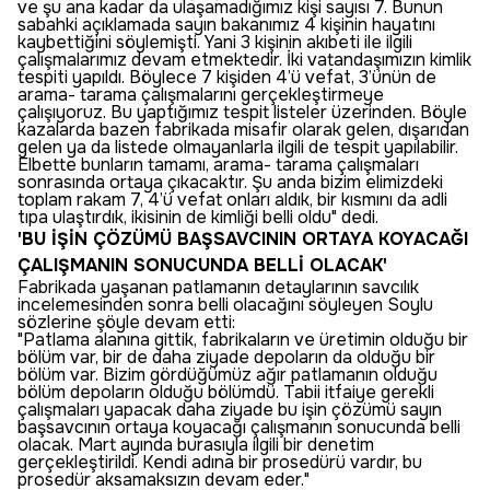
ve şu ana kadar da ulaşamadığımız kişi sayısı 7. Bunun
sabahki açıklamada sayın bakanımız 4 kişinin hayatını
kaybettiğini söylemişti. Yani 3 kişinin akıbeti ile ilgili
çalışmalarımız devam etmektedir. İki vatandaşımızın kimlik
tespiti yapıldı. Böylece 7 kişiden 4’ü vefat, 3’ünün de
arama- tarama çalışmalarını gerçekleştirmeye
çalışıyoruz. Bu yaptığımız tespit listeler üzerinden. Böyle
kazalarda bazen fabrikada misafir olarak gelen, dışarıdan
gelen ya da listede olmayanlarla ilgili de tespit yapılabilir.
Elbette bunların tamamı, arama- tarama çalışmaları
sonrasında ortaya çıkacaktır. Şu anda bizim elimizdeki
toplam rakam 7, 4’ü vefat onları aldık, bir kısmını da adli
tıpa ulaştırdık, ikisinin de kimliği belli oldu" dedi.
'BU İŞİN ÇÖZÜMÜ BAŞSAVCININ ORTAYA KOYACAĞI
ÇALIŞMANIN SONUCUNDA BELLİ OLACAK'
Fabrikada yaşanan patlamanın detaylarının savcılık
incelemesinden sonra belli olacağını söyleyen Soylu
sözlerine şöyle devam etti:
"Patlama alanına gittik, fabrikaların ve üretimin olduğu bir
bölüm var, bir de daha ziyade depoların da olduğu bir
bölüm var. Bizim gördüğümüz ağır patlamanın olduğu
bölüm depoların olduğu bölümdü. Tabii itfaiye gerekli
çalışmaları yapacak daha ziyade bu işin çözümü sayın
başsavcının ortaya koyacağı çalışmanın sonucunda belli
olacak. Mart ayında burasıyla ilgili bir denetim
gerçekleştirildi. Kendi adına bir prosedürü vardır, bu
prosedür aksamaksızın devam eder."