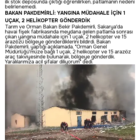
ilk stok deposunda çıktığı öğrenilirken, patlamanın nedeni
belirlenemedi.
BAKAN PAKDEMİRLİ: YANGINA MÜDAHALE İÇİN 1
UÇAK, 2 HELİKOPTER GÖNDERDİK
Tarım ve Orman Bakan Bekir Pakdemirli, Sakarya'da
havai fişek fabrikasında meydana gelen patlama sonrası
çıkan yangına müdahale için 1 uçak, 2 helikopter ve 15
arazözü bölgeye gönderdiklerini bildirdi. Bakan
Pakdemirli, yaptığı açıklamada, "Orman Genel
Müdürlüğü'müze bağlı 1 uçak, 2 helikopter ve 15 arazöz
araç takviyesinde bulunarak, bölgeye gönderdik.
Yaralılarımıza acil şifalar diliyorum" dedi.