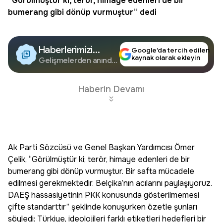
“Görülmüştür ki, terör, himaye edenleri de bir
bumerang gibi dönüp vurmuştur” dedi
Haberlerimizi
Google’da tercih edilen
kaynak olarak ekleyin
Google'da Takip
Gelişmelerden anında
haberdar olun.
Edin
Haberin Devamı
Ak Parti Sözcüsü ve Genel Başkan Yardımcısı Ömer
Çelik, “Görülmüştür ki; terör, himaye edenleri de bir
bumerang gibi dönüp vurmuştur. Bir safta mücadele
edilmesi gerekmektedir. Belçika’nın acılarını paylaşıyoruz.
DAEŞ hassasiyetinin PKK konusunda gösterilmemesi
çifte standarttır” şeklinde konuşurken özetle şunları
söyledi: Türkiye, ideolojileri farklı etiketleri hedefleri bir