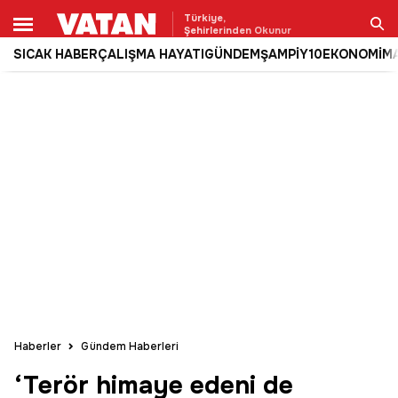
Türkiye,
Şehirlerinden Okunur
SICAK HABER
ÇALIŞMA HAYATI
GÜNDEM
ŞAMPİY10
EKONOMİ
M
Ara
Haberler
Gündem Haberleri
‘Terör himaye edeni de