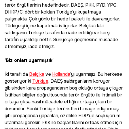
terör örgütlerinin hedefindedir. DAEŞ, PKK, PYD, YPG,
DHKP/C; dört bir koldan Türkiye’yi kuşatmaya
çalışmakta. Çok yönlü bir hedef paketi ile davranıyorlar.
Türkiye’yi içine kapatmak istiyorlar. Belçika’daki
saldırganın Türkiye tarafından iade edildiği ve karşı
tarafın uyarıldığı nettir. Suriye’ye geçmesine müsaade
etmemişiz, iade etmişiz.
‘Biz onları uyarmıştık’
İki tarafı da
Belçika
ve
Hollanda
’yı uyarmışız. Bu herkese
gösteriyor ki
Türkiye
, DAEŞ saldırganlarını koruyor
gibisinden kara propagandanın boş olduğu ortaya çıkıyor.
İstihbari bilgiler doğrultusunda terör örgütü ile ihtimali bir
ortaya çıksa nasıl mücadele ettiğini ortaya çıkan bir
durumdur. Sanki Türkiye teröristleri himaye ediyormuş
gibi propaganda yapanları, özellikle HDP’ye söylüyorum
utanması gerekir. PKK ile bağlantılarını örtbas etmek için