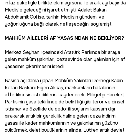
infaz paketiyle birlikte ekim ayı sonu ile aralık ayı başında
Meclis'e geleceğini işaret etmişti. Adalet Bakanı
Abdülhamit Gül ise, tarihin Meclisin gündemi ve
yoğunluğuna bağlı olarak netleşeceğini söylemişti.
MAHKÛM AİLELERİ AF YASASINDAN NE BEKLİYOR?
Merkez Seyhan ilçesindeki Atatürk Parkında bir araya
gelen mahkûm yakınları, cezaevinde olan yakınları için af
yasasının çıkarılmasını istedi.
Basına açıklama yapan Mahkûm Yakınları Derneği Kadın
Kolları Başkanı Figen Akkaş, mahkumların hatalarının
affedilmesini istediklerini kaydederek, Milliyetçi Hareket
Partisinin yasa teklifinde de belirttiği gibi terör ve cinsel
istismar ve özellikle de pedofili suçlarını kapsam dışı
bırakarak artık bir gereklilik haline gelen ceza indirimi
yasası ile kader mahkumlarının ve yakınlarının yüzünü
güldürmek, delet büyüklerinin elinde. Lütfen artık devlet,