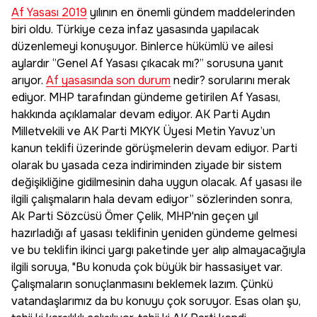
Af Yasası 2019
yılının en önemli gündem maddelerinden
biri oldu. Türkiye ceza infaz yasasında yapılacak
düzenlemeyi konuşuyor. Binlerce hükümlü ve ailesi
aylardır ‘’Genel Af Yasası çıkacak mı?’’ sorusuna yanıt
arıyor.
Af yasasında son durum
nedir? sorularını merak
ediyor. MHP tarafından gündeme getirilen Af Yasası,
hakkında açıklamalar devam ediyor. AK Parti Aydın
Milletvekili ve AK Parti MKYK Üyesi Metin Yavuz’un
kanun teklifi üzerinde görüşmelerin devam ediyor. Parti
olarak bu yasada ceza indiriminden ziyade bir sistem
değişikliğine gidilmesinin daha uygun olacak. Af yasası ile
ilgili çalışmaların hala devam ediyor’’ sözlerinden sonra,
Ak Parti Sözcüsü Ömer Çelik, MHP'nin geçen yıl
hazırladığı af yasası teklifinin yeniden gündeme gelmesi
ve bu teklifin ikinci yargı paketinde yer alıp almayacağıyla
ilgili soruya, "Bu konuda çok büyük bir hassasiyet var.
Çalışmaların sonuçlanmasını beklemek lazım. Çünkü
vatandaşlarımız da bu konuyu çok soruyor. Esas olan şu,