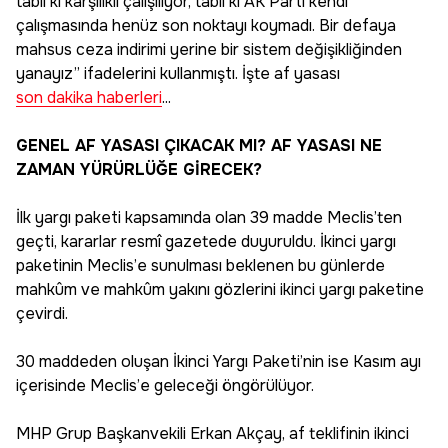
tabii ki karşılıklı çalışılıyor, tabii ki AK Parti kendi
çalışmasında henüz son noktayı koymadı. Bir defaya
mahsus ceza indirimi yerine bir sistem değişikliğinden
yanayız’’ ifadelerini kullanmıştı. İşte af yasası
son dakika haberleri
...
GENEL AF YASASI ÇIKACAK MI? AF YASASI NE
ZAMAN YÜRÜRLÜĞE GİRECEK?
İlk yargı paketi kapsamında olan 39 madde Meclis’ten
geçti, kararlar resmî gazetede duyuruldu. İkinci yargı
paketinin Meclis’e sunulması beklenen bu günlerde
mahkûm ve mahkûm yakını gözlerini ikinci yargı paketine
çevirdi.
30 maddeden oluşan İkinci Yargı Paketi’nin ise Kasım ayı
içerisinde Meclis’e geleceği öngörülüyor.
MHP Grup Başkanvekili Erkan Akçay, af teklifinin ikinci