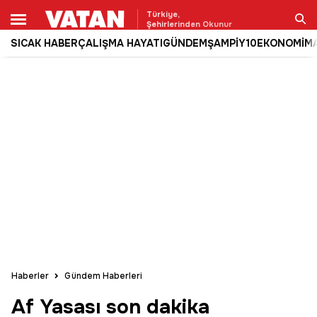
Türkiye,
Şehirlerinden Okunur
SICAK HABER
ÇALIŞMA HAYATI
GÜNDEM
ŞAMPİY10
EKONOMİ
M
Ara
Haberler
Gündem Haberleri
Af Yasası son dakika