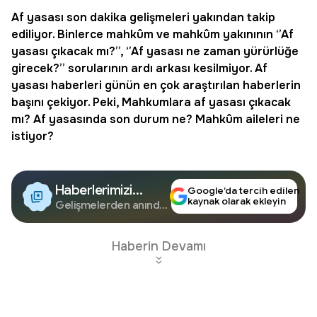
Af yasası son dakika gelişmeleri
yakından takip
ediliyor. Binlerce mahkûm ve mahkûm yakınının ‘’Af
yasası çıkacak mı?’’, ‘’
Af yasası ne zaman yürürlüğe
girecek
?’’ sorularının ardı arkası kesilmiyor. Af
yasası haberleri günün en çok araştırılan haberlerin
başını çekiyor. Peki, Mahkumlara af yasası çıkacak
mı?
Af yasasında son durum
ne? Mahkûm aileleri ne
istiyor?
Haberlerimizi
Google’da tercih edilen
kaynak olarak ekleyin
Google'da Takip
Gelişmelerden anında
haberdar olun.
Edin
Haberin Devamı