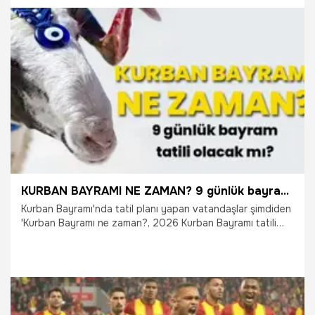
Bayramı resmi tatili 4,5 gün, peki tatil 9 güne uzatılacak
mı? İşte Kültür ve Turizm Bakanı Mehmet Nuri Ersoy'un bu
soruya verdiği cevap...
4.05.2026
Gündem
KURBAN BAYRAMI NE ZAMAN? 9 günlük bayram tatili olacak mı? Kurban Bayramı tatili kaç gün 2026
Kurban Bayramı'nda tatil planı yapan vatandaşlar şimdiden
'Kurban Bayramı ne zaman?, 2026 Kurban Bayramı tatili
kaç gün olacak? Kurban Bayramı tatili 9 gün olacak mı?'
sorularının cevaplarını aramaya başladı. Kurban Bayramı
resmi tatili kesin 4,5 gün ama geçmişte defalarca 9 güne
uzatıldı. Peki 2026 Kurban Bayramı tatili 9 gün olacak mı?
İşte merak edilen tüm bu soruların kısa ve net cevapları...