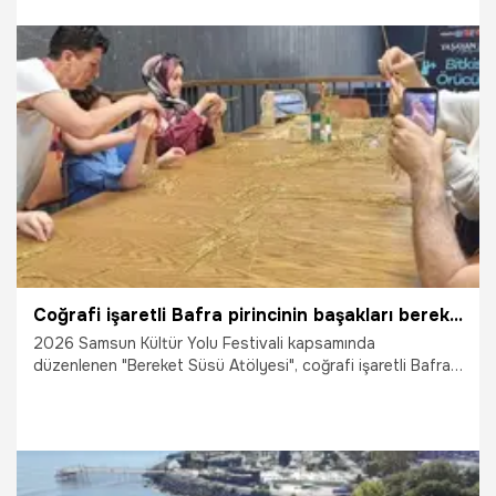
22.06.2026
Gündem
Coğrafi işaretli Bafra pirincinin başakları bereket süsü oldu
2026 Samsun Kültür Yolu Festivali kapsamında
düzenlenen "Bereket Süsü Atölyesi", coğrafi işaretli Bafra
pirincinin başaklarını sanatla buluşturdu. Kültür ve Turizm
Bakanlığı Somut Olmayan Kültürel Miras Taşıyıcısı ve
bitkisel örücülük ustası Hülya Yangın Ertekin'in
gerçekleştirdiği etkinlik, yoğun ilgi görmesi nedeniyle iki ayrı
oturum halinde düzenlendi.