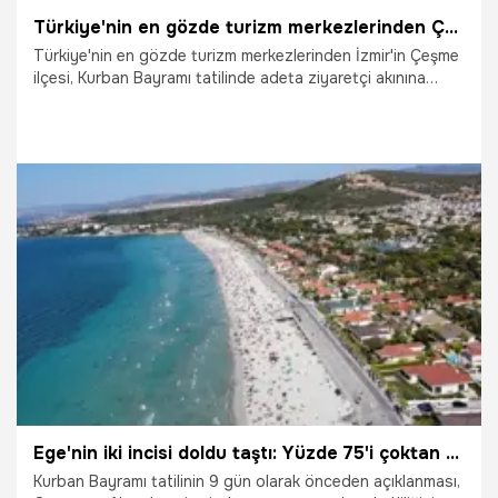
Türkiye'nin en gözde turizm merkezlerinden Çeşme'de nüfus 1 milyona dayandı, yüz binlerce araç akın etti
Türkiye'nin en gözde turizm merkezlerinden İzmir'in Çeşme
ilçesi, Kurban Bayramı tatilinde adeta ziyaretçi akınına
uğradı. Bayram süresince ilçedeki nüfusun 1 milyona
yaklaştığı değerlendirilirken, yüz binlerce aracın giriş çıkış
yaptığı trafikte en yoğun gün ise 28 Mayıs Perşembe oldu.
2.06.2026
İzmir
Ege'nin iki incisi doldu taştı: Yüzde 75'i çoktan geçti
Kurban Bayramı tatilinin 9 gün olarak önceden açıklanması,