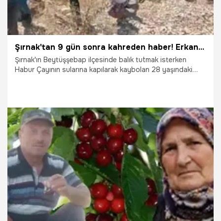
Şırnak'tan 9 gün sonra kahreden haber! Erkan Sak kayaların arasında ölü bulundu
Şırnak'ın Beytüşşebap ilçesinde balık tutmak isterken
Habur Çayının sularına kapılarak kaybolan 28 yaşındaki
Erkan Sak'tan 9 gün sonra acı haber geldi. Günlerdir
aralıksız sürdürülen arama çalışmalarının ardından Sak'ın
cansız bedeni, yaklaşık 3 kilometre uzaklıkta kayanın
arasına sıkışmış halde AFAD ekiplerince bulundu.
17.07.2026
Gündem