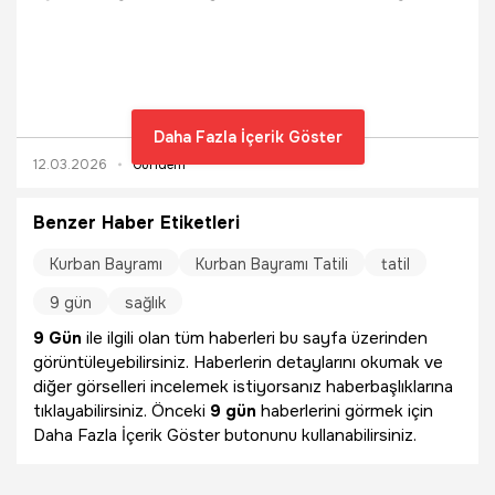
arıyor. Bu yıl ikinci ara tatil ile birleşen Ramazan Bayramı
takvimi netleşti. İşte 2026 resmi tatil günleri ve idari izin
ihtimaline dair merak edilenler.
Daha Fazla İçerik Göster
12.03.2026
Gündem
Benzer Haber Etiketleri
Kurban Bayramı
Kurban Bayramı Tatili
tatil
9 gün
sağlık
9 Gün
ile ilgili olan tüm haberleri bu sayfa üzerinden
görüntüleyebilirsiniz. Haberlerin detaylarını okumak ve
diğer görselleri incelemek istiyorsanız haberbaşlıklarına
tıklayabilirsiniz. Önceki
9 gün
haberlerini görmek için
Daha Fazla İçerik Göster butonunu kullanabilirsiniz.