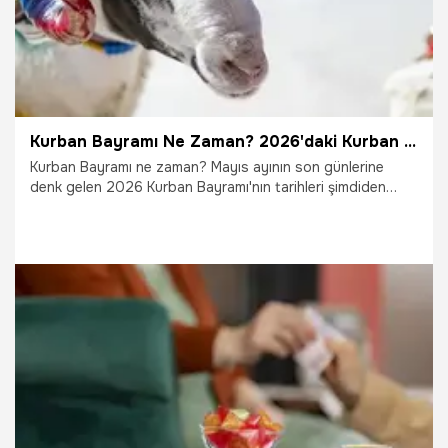
Kurban Bayramı Ne Zaman? 2026'daki Kurban Bayramı'nda 9 gün tatil olacak mı? Kurban Bayramı'na Kaç Gün Kaldı?
Kurban Bayramı ne zaman? Mayıs ayının son günlerine
denk gelen 2026 Kurban Bayramı'nın tarihleri şimdiden
merak edilmeye başlandı. Tatil planı yapanlar, 2026 Kurban
Bayramı'nın kaç gün tatil edileceğini araştırmaya başladı.
Kurban Bayramı'nın 9 gün tatil olacağı yönündeki iddialar
vatandaşı daha da heyecanlandırdı. Peki 2026 yılının ikinci
dini bayramı olan Kurban bayramı ne zaman ve Kurban
Bayramı'nda kaç gün tatil olacak? İşte herkesin merak
ettiği bu soruların cevapları...
16.03.2026
Gündem