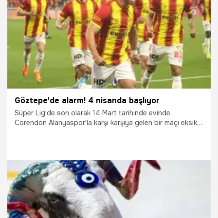
16.04.2026
Gündem
Göztepe'de alarm! 4 nisanda başlıyor
Süper Lig'de son olarak 14 Mart tarihinde evinde
Corendon Alanyaspor'la karşı karşıya gelen bir maçı eksik
43 puanlı 6'ncı sıradaki Göztepe milli aranın ardından
Avrupa yolunda yoğun bir fikstüre girecek.
25.03.2026
İzmir