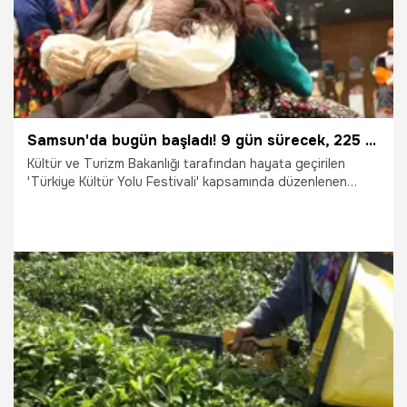
Samsun'da bugün başladı! 9 gün sürecek, 225 tane olacak
Kültür ve Turizm Bakanlığı tarafından hayata geçirilen
'Türkiye Kültür Yolu Festivali' kapsamında düzenlenen
'Samsun Kültür Yolu Festivali' başladı. 9 gün sürecek
festivalde 18 farklı noktada 225 etkinlik düzenlenecek.
Festivalin açılışında konuşan Kültür ve Turizm Bakan
Yardımcısı Nadir Alpaslan, "Türkiye Kültür Yolu Festivali her
yıl büyüyerek, tüm ülkemizin, tüm illerimizin satına yayılarak
büyümekte, gelişmekte. Bugün artık dünyanın en büyük
festivallerinden birisi olmuş durumda" dedi.
20.06.2026
Samsun