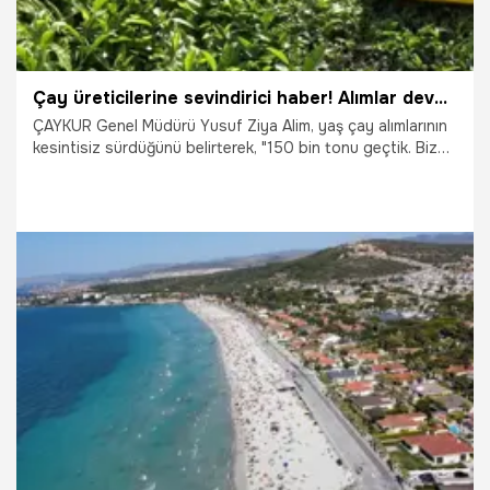
Çay üreticilerine sevindirici haber! Alımlar devam edecek
ÇAYKUR Genel Müdürü Yusuf Ziya Alim, yaş çay alımlarının
kesintisiz sürdüğünü belirterek, "150 bin tonu geçtik. Biz
limit koymuyoruz. Üreticinin çayı ne zaman biterse o güne
kadar alımlarımız devam edecek" dedi.
10.06.2026
Gündem