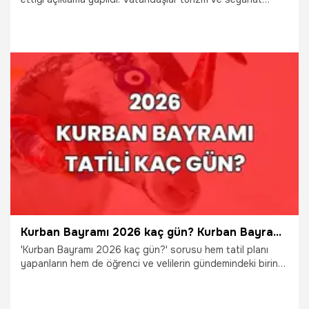
planlarını netleştirmek isterken resmen karar verildi. Bayram
tatili kaç gün oldu? Kurban Bayramı tatili 9 gün mü? Resmi
açıklama geldi. İşte detaylar...
4.05.2026
Gündem
Kurban Bayramı 2026 kaç gün? Kurban Bayramı tatili 9 güne uzatıldı mı? Kurban Bayramı ne zaman?
'Kurban Bayramı 2026 kaç gün?' sorusu hem tatil planı
yapanların hem de öğrenci ve velilerin gündemindeki birinci
konu. Kurban Bayramı'na kısa bir süre kala herkes 'Kurban
Bayramı ne zaman?, 2026 Kurban Bayramı tatili kaç gün
olacak? sorularının cevaplarını aramaya başladı. Kurban