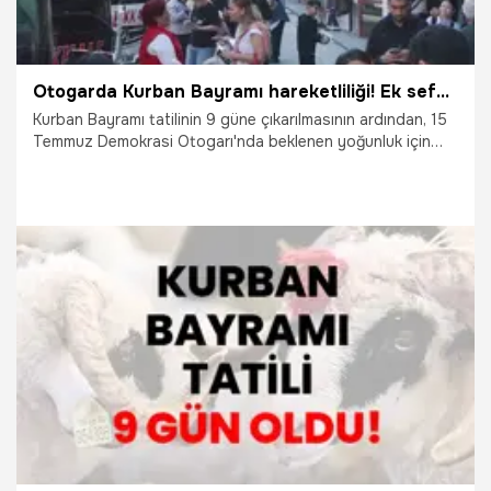
Otogarda Kurban Bayramı hareketliliği! Ek seferler konuldu
Kurban Bayramı tatilinin 9 güne çıkarılmasının ardından, 15
Temmuz Demokrasi Otogarı'nda beklenen yoğunluk için
hazırlıklar tamamlandı. Otobüs firması yetkilileri, 22 Mayıs
Cuma günü itibarıyla yoğunluğun artmasının beklendiğini
belirterek ek seferler konulduğunu söyledi.
18.05.2026
Gündem