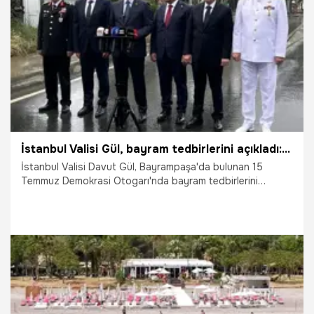
23.05.2026
Gündem
İstanbul Valisi Gül, bayram tedbirlerini açıkladı: 'Kurban kesim alanları dışına çıkılması durumunda cezai işlem uygulanacak'
İstanbul Valisi Davut Gül, Bayrampaşa'da bulunan 15
Temmuz Demokrasi Otogarı'nda bayram tedbirlerini
açıkladı. Vali Gül, "Bayram süresince emniyetimiz,
jandarmamız, sahil güvenliğimiz, toplam 44 bin kişiye yakın
arkadaşımız 7 gün 24 saat görev yapacak" dedi.
22.05.2026
Gündem