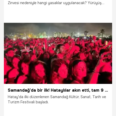
Zirvesi nedeniyle hangi yasaklar uygulanacak? Yürüyüş
yapmak, basın açıklaması düzenlemek veya broşür
dağıtmak serbest mi? Antalya Valiliği tarafından alınan yeni
karar kapsamında kent genelinde 9 gün sürecek eylem ve
etkinlik yasağı başladı. Güvenlik tedbirleri çerçevesinde
uygulamaya konulan karar, Antalya’da yaşayan vatandaşlar
kadar sivil toplum kuruluşları ve çeşitli organizasyonları da
yakından ilgilendiriyor.
1.07.2026
Antalya
Samandağ’da bir ilk! Hataylılar akın etti, tam 9 gün sürecek
Hatay'da ilki düzenlenen Samandağ Kültür, Sanat, Tarih ve
Turizm Festivali başladı.