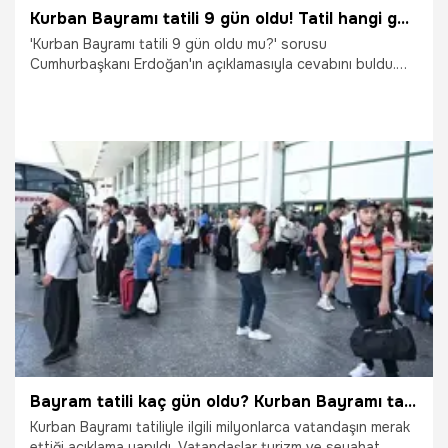
Kurban Bayramı tatili 9 gün oldu! Tatil hangi günleri kapsıyor? Kurban Bayramı tatili ne zaman başlıyor?
'Kurban Bayramı tatili 9 gün oldu mu?' sorusu
Cumhurbaşkanı Erdoğan'ın açıklamasıyla cevabını buldu.
Kurban Bayramı'nda tatil planı yapan vatandaşlar şimdiden
'Kurban Bayramı ne zaman?, 2026 Kurban Bayramı tatili
kaç gün olacak? Kurban Bayramı tatili 9 gün olacak mı?'
sorularının cevaplarını araken müjdeli haber geldi. Peki 9
günlük Kurban Bayramı tatili hangi günleri kapsıyor?, tatil
ne zaman başlayıp ne zaman bitiyor. İşte Kurban Bayramı
tatiline dair merak edilen tüm soruların cevapları...
5.05.2026
Gündem
Bayram tatili kaç gün oldu? Kurban Bayramı tatili 9 gün mü? Resmi açıklama geldi
Kurban Bayramı tatiliyle ilgili milyonlarca vatandaşın merak
ettiği açıklama yapıldı. Vatandaşlar turizm ve seyahat