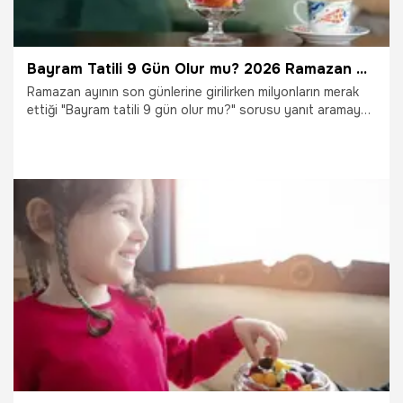
Bayram Tatili 9 Gün Olur mu? 2026 Ramazan Bayramı Tatili Uzatılacak mı, Kaç Gün Sürecek?
Ramazan ayının son günlerine girilirken milyonların merak
ettiği "Bayram tatili 9 gün olur mu?" sorusu yanıt aramaya
başladı. 2026 Ramazan Bayramı takviminin Mart ayına
denk gelmesi ve okul ara tatiliyle çakışması, tatil planlarını
hareketlendirdi. İşte idari izin ihtimali ve 9 günlük tatil
formülü.
12.03.2026
Gündem