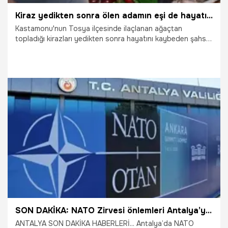
Kiraz yedikten sonra ölen adamın eşi de hayatını kaybetti
Kastamonu'nun Tosya ilçesinde ilaçlanan ağaçtan
topladığı kirazları yedikten sonra hayatını kaybeden şahsın
eşi de 9 gün sonra yaşamını yitirdi.
12.07.2026
Gündem
SON DAKİKA: NATO Zirvesi önlemleri Antalya’ya da uzandı! 9 günlük NATO yasakları başladı
ANTALYA SON DAKİKA HABERLERİ... Antalya’da NATO