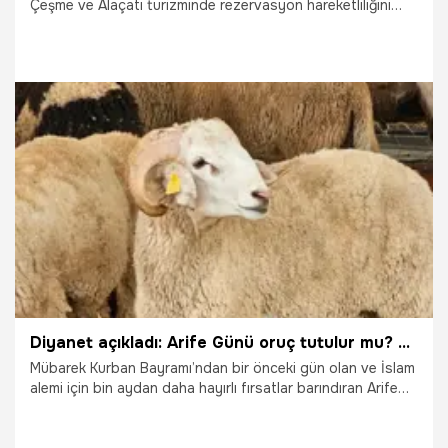
Çeşme ve Alaçatı turizminde rezervasyon hareketliliğini
artırdı. Turizm temsilcileri, bayram döneminde doluluk
oranlarının yüzde 75'in üzerine çıktığını belirtirken, sezonun
geri kalanına ilişkin de umutlu mesajlar verdi.
27.05.2026
Gündem
Diyanet açıkladı: Arife Günü oruç tutulur mu? Arife günü oruç tutmanın faziletleri ve sevabı nedir?
Mübarek Kurban Bayramı’ndan bir önceki gün olan ve İslam
alemi için bin aydan daha hayırlı fırsatlar barındıran Arife
günü geldi çattı. Bu kutsal günü ibadetle ve oruçla
taçlandırmak isteyen pek çok mümin, Arife günü orucunun