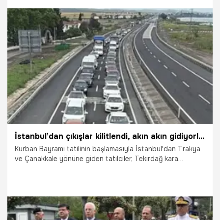
dinimizdeki yerini ve faziletlerini merak ediyor. Peygamber
Efendimiz Hazreti Muhammed'in (s.a.v.) müjdelediği Arife
günü orucu hakkında merak edilen tüm detayları, niyet
etme şeklini ve sevabını sizler için derledik.
25.05.2026
Gündem
İstanbul’dan çıkışlar kilitlendi, akın akın gidiyorlar!
Kurban Bayramı tatilinin başlamasıyla İstanbul'dan Trakya
ve Çanakkale yönüne giden tatilciler, Tekirdağ kara
yolunda yoğunluğa neden oldu. Emniyet ekipleri kritik
kavşaklarda 30 ekiple denetimlerini artırdı.