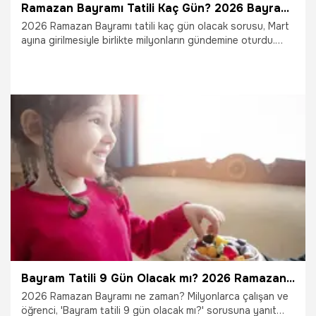
Ramazan Bayramı Tatili Kaç Gün? 2026 Bayram Tatili Ne Zaman Başlıyor, Kaç Gün Sürecek?
2026 Ramazan Bayramı tatili kaç gün olacak sorusu, Mart
ayına girilmesiyle birlikte milyonların gündemine oturdu.
Arefe günü ve 3 günlük bayram takviminin hafta sonuyla
birleşmesi tatil planlarını değiştirdi. İşte 2026 Ramazan
Bayramı tatil günleri ve 9 gün ihtimaline dair tüm detaylar.
12.03.2026
Gündem
Bayram Tatili 9 Gün Olacak mı? 2026 Ramazan Bayramı Tatil Takvimi ve Okul Ara Tatili Detayları
2026 Ramazan Bayramı ne zaman? Milyonlarca çalışan ve
öğrenci, 'Bayram tatili 9 gün olacak mı?' sorusuna yanıt