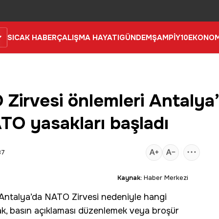
SICAK HABER
ÇALIŞMA HAYATI
GÜNDEM
ŞAMPİY10
EKONOM
irvesi önlemleri Antalya
TO yasakları başladı
37
Kaynak:
Haber Merkezi
. Antalya’da
NATO
Zirvesi nedeniyle hangi
, basın açıklaması düzenlemek veya broşür