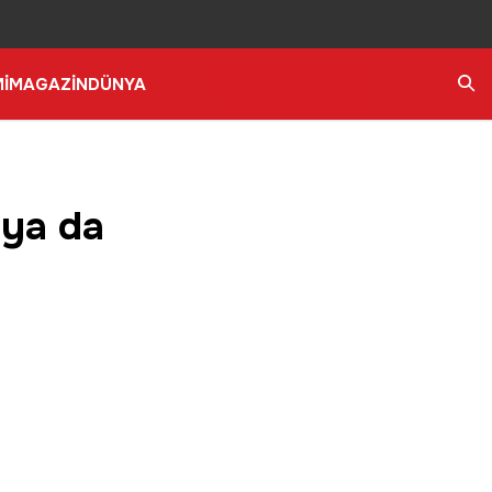
İ
MAGAZİN
DÜNYA
Ara
’ya da