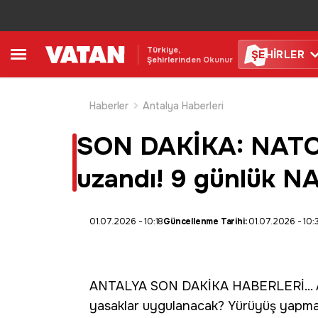
Türkiye,
ŞE
HİRLER
Şehirlerinden Okunur
Haberler
Antalya Haberleri
SON DAKİKA: NATO Z
uzandı! 9 günlük NA
01.07.2026 - 10:18
Güncellenme Tarihi:
01.07.2026 - 10:
ANTALYA SON DAKİKA HABERLERİ
..
yasaklar uygulanacak? Yürüyüş yapmak