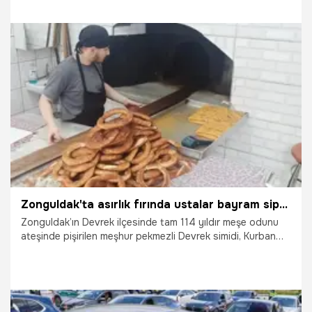
olacağı saatler...
26.05.2026
Gündem
Zonguldak'ta asırlık fırında ustalar bayram siparişlerine yetişemiyor: Meşe odunu ateşinde pişiyor, euro ile yarışıyor!
Zonguldak’ın Devrek ilçesinde tam 114 yıldır meşe odunu
ateşinde pişirilen meşhur pekmezli Devrek simidi, Kurban
Bayramı tatili ve gurbetçi sezonunun aynı ana denk
gelmesiyle adeta sipariş patlaması yaşıyor. 1912 yılından
bu yana geleneği bozmayan tarihi fırında ustalar bayram
mesaisine başlarken, bu eşsiz lezzet sadece Türkiye içi
değil; Almanya ve Belçika gibi Avrupa ülkelerine de