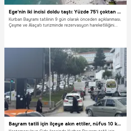
Ege'nin iki incisi doldu taştı: Yüzde 75'i çoktan geçti
Kurban Bayramı tatilinin 9 gün olarak önceden açıklanması,
Çeşme ve Alaçatı turizminde rezervasyon hareketliliğini
artırdı. Turizm temsilcileri, bayram döneminde doluluk
oranlarının yüzde 75'in üzerine çıktığını belirtirken, sezonun
geri kalanına ilişkin de umutlu mesajlar verdi.
27.05.2026
Gündem
Bayram tatili için ilçeye akın ettiler, nüfus 10 kat arttı