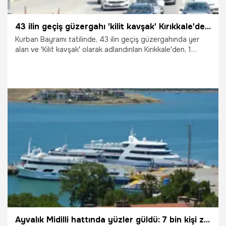
43 ilin geçiş güzergahı 'kilit kavşak' Kırıkkale'den bayram tatilinde 1,5 milyon araç geçti
Kurban Bayramı tatilinde, 43 ilin geçiş güzergahında yer
alan ve 'Kilit kavşak' olarak adlandırılan Kırıkkale'den, 1
milyon 592 bin 239 araç geçti.
2.06.2026
Gündem
Ayvalık Midilli hattında yüzler güldü: 7 bin kişi ziyaret etti