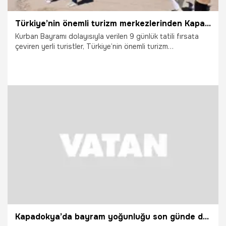
Türkiye’nin önemli turizm merkezlerinden Kapadokya'ya yerli turistler akın etti
Kurban Bayramı dolayısıyla verilen 9 günlük tatili fırsata
çeviren yerli turistler, Türkiye’nin önemli turizm
merkezlerinden Kapadokya’da yoğunluk oluşturdu. Bayram
tatilinin ilk gününden itibaren başlayan ziyaretçi akını,
tatilin son gününde de devam etti. Bölgedeki otellerde
doluluk oranları üst seviyelere ulaşırken, müze ve ören
yerlerinde uzun ziyaretçi kuyrukları oluştu.
30.05.2026
Gündem
Kapadokya’da bayram yoğunluğu son günde de devam etti