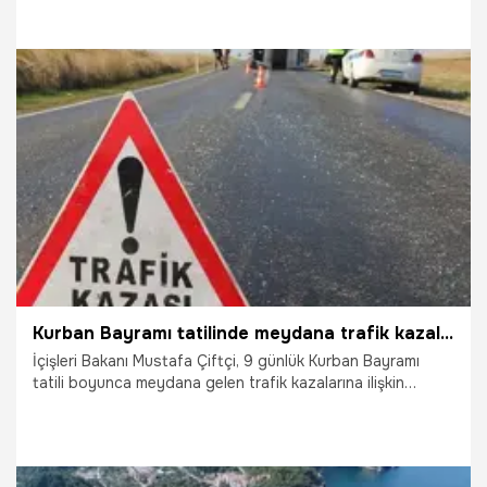
açılış yaptığını belirten Gökçeada Turizm Derneği Başkanı
Ali Uğur Çelik, "İşletmelerimizin şu an yaptığı çalışmalar
bayram hazırlığıydı. Daha sonraki süreçlerde, Haziran,
Temmuz, Ağustos ve Eylül aylarında misafirlerimizi çok
daha iyi ağırlayacağımızı düşünüyorum" dedi.
1.06.2026
Gündem
Kurban Bayramı tatilinde meydana trafik kazalarında kaç kişi hayatını kaybetti? İçişleri Bakanı Mustafa Çiftçi açıkladı
İçişleri Bakanı Mustafa Çiftçi, 9 günlük Kurban Bayramı
tatili boyunca meydana gelen trafik kazalarına ilişkin
verileri paylaştı. Çiftçi kazalarda kaç kişinin hayatını
kaybettiğini duyurdu.