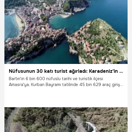
1.06.2026
Gündem
Nüfusunun 30 katı turist ağırladı: Karadeniz'in incisi rekor kırdı
Bartın'ın 6 bin 600 nüfuslu tarihi ve turistik ilçesi
Amasra'ya, Kurban Bayramı tatilinde 45 bin 629 araç girişi
oldu. Günübirlik tatilcilerle birlikte yaklaşık 182 bin kişi, ilçeyi
ziyaret etti.
1.06.2026
Gündem