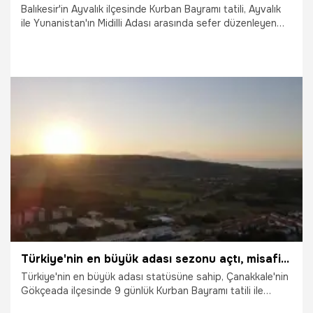
Balıkesir'in Ayvalık ilçesinde Kurban Bayramı tatili, Ayvalık
ile Yunanistan'ın Midilli Adası arasında sefer düzenleyen
turizm işletmecilerinin yüzünü güldürdü.
2.06.2026
Gündem
Türkiye'nin en büyük adası sezonu açtı, misafirlerini bekliyor
Türkiye'nin en büyük adası statüsüne sahip, Çanakkale'nin
Gökçeada ilçesinde 9 günlük Kurban Bayramı tatili ile
turizm sezonu açıldı. Bayram ile turizm sektörünün erken