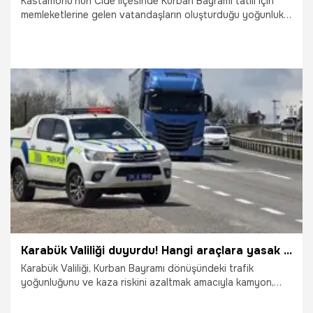
Kastamonu'nun Cide ilçesinde Kurban Bayramı tatili için
memleketlerine gelen vatandaşların oluşturduğu yoğunluk
ile ilçe nüfusu 10 kat arttı.
26.05.2026
Gündem
Karabük Valiliği duyurdu! Hangi araçlara yasak geldi?
Karabük Valiliği, Kurban Bayramı dönüşündeki trafik
yoğunluğunu ve kaza riskini azaltmak amacıyla kamyon,
çekici ve tankerlerin belirli güzergâhlarda trafiğe çıkışını
geçici olarak kısıtladı. İşte yasağın detayları ve geçerli