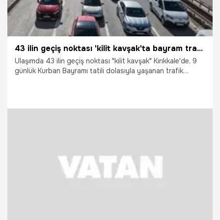
43 ilin geçiş noktası 'kilit kavşak'ta bayram trafiği havadan görüntülendi: Araçlar adım adım ilerledi
Ulaşımda 43 ilin geçiş noktası "kilit kavşak" Kırıkkale'de, 9
günlük Kurban Bayramı tatili dolasıyla yaşanan trafik
yoğunluğu havadan görüntülendi.
23.05.2026
Gündem