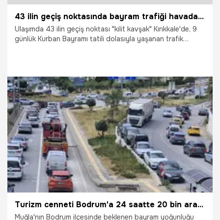
43 ilin geçiş noktasında bayram trafiği havadan görüntülendi: Araçlar adım adım ilerledi
Ulaşımda 43 ilin geçiş noktası "kilit kavşak" Kırıkkale'de, 9
günlük Kurban Bayramı tatili dolasıyla yaşanan trafik
yoğunluğu havadan görüntülendi.
23.05.2026
Vatan TV
Turizm cenneti Bodrum'a 24 saatte 20 bin araç giriş yaptı
Muğla'nın Bodrum ilçesinde beklenen bayram yoğunluğu