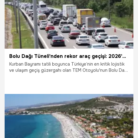
Bolu Dağı Tüneli'nden rekor araç geçişi: 2026'nın rekoru kırıldı!
Kurban Bayramı tatili boyunca Türkiye’nin en kritik lojistik
ve ulaşım geçiş güzergahı olan TEM Otoyolu'nun Bolu Dağı
Tüneli kesiminden tam 1 milyon 51 bin 507 araç geçiş
yaptı. Ulaştırma ve Altyapı Bakanlığı verilerine göre, 22-31
Mayıs tarihleri arasında yaşanan bu devasa hareketlilik
tünel kontrol merkezindeki 92 akıllı kamerayla saniye
saniye izlenirken, ekiplerin aldığı üst düzey tedbirler
sayesinde trafikte büyük bir kilitlenme yaşanmadı.
3.06.2026
Gündem