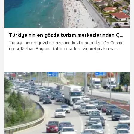
Türkiye'nin en gözde turizm merkezlerinden Çeşme'de nüfus 1 milyona dayandı, yüz binlerce araç akın etti
Türkiye'nin en gözde turizm merkezlerinden İzmir'in Çeşme
ilçesi, Kurban Bayramı tatilinde adeta ziyaretçi akınına
uğradı. Bayram süresince ilçedeki nüfusun 1 milyona
yaklaştığı değerlendirilirken, yüz binlerce aracın giriş çıkış
yaptığı trafikte en yoğun gün ise 28 Mayıs Perşembe oldu.
2.06.2026
İzmir