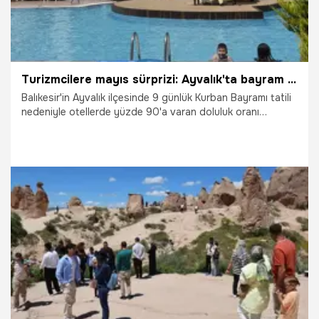
Turizmcilere mayıs sürprizi: Ayvalık'ta bayram bereketine hava engeli bile tanımadı
Balıkesir'in Ayvalık ilçesinde 9 günlük Kurban Bayramı tatili
nedeniyle otellerde yüzde 90'a varan doluluk oranı
turizmcileri memnun ediyor. Bayram dolayısıyla Ayvalık'a
toplamda 66 bin aracın girmesiyle yollar kilitlenirken,
bayramın dördüncü günü olmasına rağmen ilçedeki turistik
tesislerde şu ana kadar doluluk oranında düşüş yaşanmadı.
31.05.2026
Ekonomi