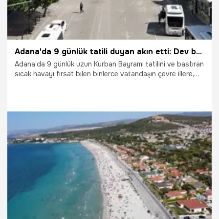
Adana'da 9 günlük tatili duyan akın etti: Dev bulvarlar bomboş kaldı, metropol hayalet şehre döndü!
Adana’da 9 günlük uzun Kurban Bayramı tatilini ve bastıran
sıcak havayı fırsat bilen binlerce vatandaşın çevre illere,
yaylalara ve sahil beldelerine akın etmesiyle kent tamamen
boşaldı. Bayramın birinci gününde Adana’nın en işlek
caddeleri, bulvarları ve kilit kavşakları bomboş kaldı. Yılın
her günü yoğun trafiğiyle bilinen metropolde, araç
sayısının parmakla sayılacak kadar azalması dikkat çekti.
27.05.2026
Adana