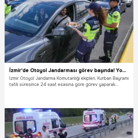
kargoyla gönderiliyor.
26.05.2026
Gündem
İzmir'de Otoyol Jandarması görev başında! Yoğun trafikte sürücülere ikramda bulundular
İzmir Otoyol Jandarma Komutanlığı ekipleri, Kurban Bayramı
tatili süresince 24 saat esasına göre görev yaparak
vatandaşların güvenli yolculuk yapmasını sağlayacak.
25.05.2026
Gündem