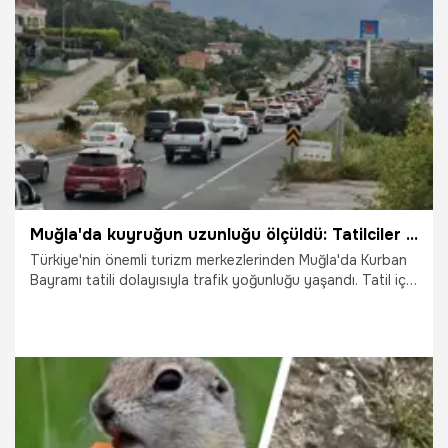
28.05.2026
Kocaeli
Muğla'da kuyruğun uzunluğu ölçüldü: Tatilciler akın edince ortaya çıktı
Türkiye'nin önemli turizm merkezlerinden Muğla'da Kurban
Bayramı tatili dolayısıyla trafik yoğunluğu yaşandı. Tatil için
kente gelen vatandaşlar nedeniyle oluşan araç kuyruğu
yaklaşık 22 kilometreye ulaştı.
28.05.2026
Gündem