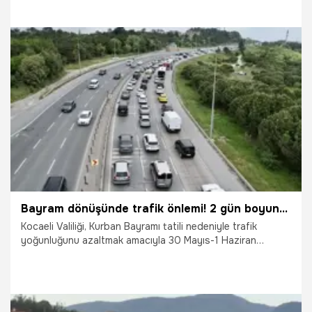
30.05.2026
Gündem
Bayram dönüşünde trafik önlemi! 2 gün boyunca yasak
Kocaeli Valiliği, Kurban Bayramı tatili nedeniyle trafik
yoğunluğunu azaltmak amacıyla 30 Mayıs-1 Haziran
tarihleri arasında bazı güzergahlarda kamyon, çekici ve
tanker geçişlerine geçici kısıtlama getirdi. Valilik, bozulabilir
gıda, ilaç ve akaryakıt taşıyan araçların ise zorunlu hallerde
kontrollü geçiş yapabileceğini açıkladı.