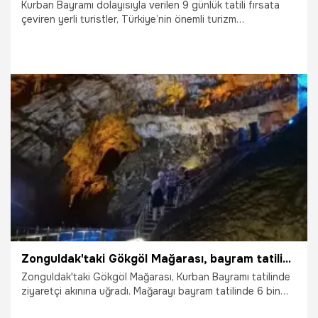
Kurban Bayramı dolayısıyla verilen 9 günlük tatili fırsata
çeviren yerli turistler, Türkiye’nin önemli turizm
merkezlerinden Kapadokya’da yoğunluk oluşturdu. Bayram
tatilinin ilk gününden itibaren başlayan ziyaretçi akını,
tatilin son gününde de devam etti. Bölgedeki otellerde
doluluk oranları üst seviyelere ulaşırken, müze ve ören
yerlerinde uzun ziyaretçi kuyrukları oluştu.
30.05.2026
Vatan TV
Zonguldak'taki Gökgöl Mağarası, bayram tatilinde 6 bin 225 ziyaretçi ağırladı
Zonguldak'taki Gökgöl Mağarası, Kurban Bayramı tatilinde
ziyaretçi akınına uğradı. Mağarayı bayram tatilinde 6 bin
225 kişi ziyaret etti.