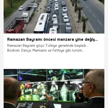
Ramazan Bayramı öncesi manzara yine değişmedi: Akın akın geldiler; kilometrelerce araç kuyruğu oluştu
Ramazan Bayramı göçü Türkiye genelinde başladı...
Bodrum, Datça, Marmaris ve Fethiye gibi turizm
merkezlerinin bulunduğu Muğla'ya, Türkiye'nin dört bir
yanından Ramazan Bayramı tatili için binlerce kişi geldi.
Kent girişinde yaklaşık 3 kilometrelik araç kuyruğu oluştu.
Büyük İstanbul Otogarı'nda da yoğunluk sürüyor. 43 ilin
kara yolunun bağlantı noktasında yer alan ve 'kilit kavşak'
olarak adlandırılan Kırıkkale'de de araç yoğunluğu devam
ediyor. İşte yollarda son durum...
29.03.2025
Gündem