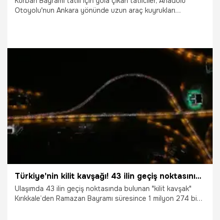
Kurban Bayramı tatili için yola çıkan tatilciler, Anadolu
Otoyolu'nun Ankara yönünde uzun araç kuyrukları
oluşturdu. Yoğunluk nedeniyle Bolu Dağı geçişinde trafik,
durma noktasına geldi.
22.05.2026
Gündem
Türkiye'nin kilit kavşağı! 43 ilin geçiş noktasının bayram bilançosu belli oldu
Ulaşımda 43 ilin geçiş noktasında bulunan "kilit kavşak"
Kırıkkale’den Ramazan Bayramı süresince 1 milyon 274 bin
566 araç geçiş yaptı. Yoğun trafiğe rağmen kentte ölümlü
trafik kazası yaşanmadı.