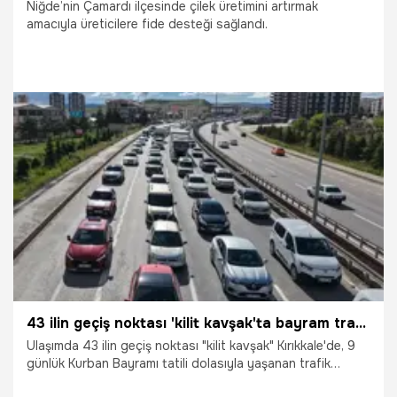
Niğde’nin Çamardı ilçesinde çilek üretimini artırmak
amacıyla üreticilere fide desteği sağlandı.
23.05.2026
Gündem
43 ilin geçiş noktası 'kilit kavşak'ta bayram trafiği havadan görüntülendi: Araçlar adım adım ilerledi
Ulaşımda 43 ilin geçiş noktası "kilit kavşak" Kırıkkale'de, 9
günlük Kurban Bayramı tatili dolasıyla yaşanan trafik
yoğunluğu havadan görüntülendi.