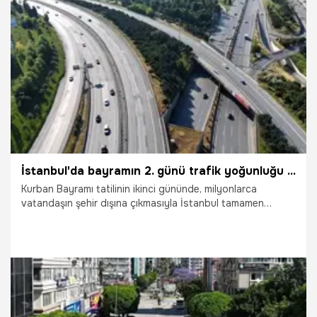
29.05.2026
Vatan TV
İstanbul'da bayramın 2. günü trafik yoğunluğu yüzde 1’e düştü!
Kurban Bayramı tatilinin ikinci gününde, milyonlarca
vatandaşın şehir dışına çıkmasıyla İstanbul tamamen
boşaldı. İBB Trafik Yoğunluk Haritası verilerine göre saat
09.00 itibarıyla kent genelindeki araç yoğunluğu yüzde 1
olarak ölçüldü. Her gün uzun araç kuyruklarının ve çileli
saatlerin yaşandığı TEM Otoyolu Mahmutbey mevkii ile O-3
bağlantı yolundaki inanılmaz sakinlik dron kameraları ile
havadan görüntülendi.
28.05.2026
Gündem