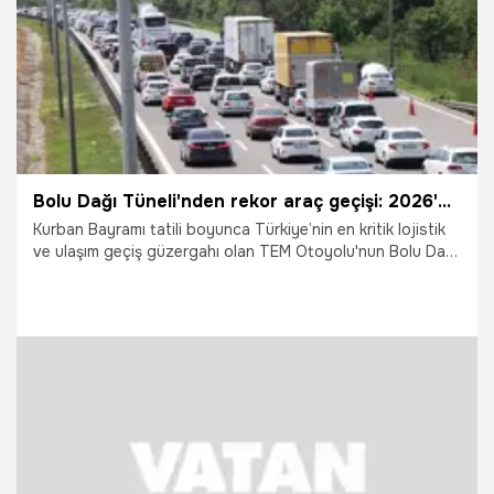
Bolu Dağı Tüneli'nden rekor araç geçişi: 2026'nın rekoru kırıldı!
Kurban Bayramı tatili boyunca Türkiye’nin en kritik lojistik
ve ulaşım geçiş güzergahı olan TEM Otoyolu'nun Bolu Dağı
Tüneli kesiminden tam 1 milyon 51 bin 507 araç geçiş
yaptı. Ulaştırma ve Altyapı Bakanlığı verilerine göre, 22-31
Mayıs tarihleri arasında yaşanan bu devasa hareketlilik
tünel kontrol merkezindeki 92 akıllı kamerayla saniye
saniye izlenirken, ekiplerin aldığı üst düzey tedbirler
sayesinde trafikte büyük bir kilitlenme yaşanmadı.
3.06.2026
Gündem