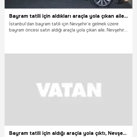
Bayram tatili için aldıkları araçla yola çıkan aile Nevşehir’de hayatının şokunu yaşadı
İstanbul’dan bayram tatili için Nevşehir’e gelmek üzere
bayram öncesi satın aldığı araçla yola çıkan aile, Nevşehir
girişinde hayatının şokunu yaşadı. Aracın üzerinde takılı
bulunan plakanın tescil kaydının bulunmadığının tespit
edilmesi üzerine sürücüye 140 bin lira idari para cezası
uygulanırken, araç 30 gün trafikten men edildi, sürücünün
ehliyetine de 30 gün süreyle el konuldu.
30.05.2026
Gündem
Bayram tatili için aldığı araçla yola çıktı, Nevşehir’de hayatının şokunu yaşadı