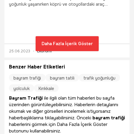
yoğunluk yaşanırken köprü ve otoyollardaki araç
geçişlerinde rekor üstüne rekor kırılmaya başlandı.
Havalimanlarında uçak trafiği en pik seviyelere çıktı.
Daha Fazla İçerik Göster
25.06.2023
Ekonomi
Benzer Haber Etiketleri
bayram trafiği
bayram tatili
trafik yoğunluğu
yolculuk
Kırıkkale
Bayram Trafiği
ile ilgili olan tüm haberleri bu sayfa
üzerinden görüntüleyebilirsiniz. Haberlerin detaylarını
okumak ve diğer görselleri incelemek istiyorsanız
haberbaşlıklarına tıklayabilirsiniz. Önceki
bayram trafiği
haberlerini görmek için Daha Fazla İçerik Göster
butonunu kullanabilirsiniz.