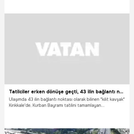
oluşturduğu kilometrelerce trafik yoğunluğu havadan
görüntülendi.
29.05.2026
Vatan TV
Tatilciler erken dönüşe geçti, 43 ilin bağlantı noktası kilitlendi: Son durum havadan görüntülendi
Ulaşımda 43 ilin bağlantı noktası olarak bilinen "kilit kavşak"
Kırıkkale'de, Kurban Bayramı tatilini tamamlayan
vatandaşların dönüş yoluna geçmesiyle kara yollarında
trafik yoğunluğu yaşandı. Ankara yönüne doğru artan araç
yoğunluğu havadan görüntülendi.