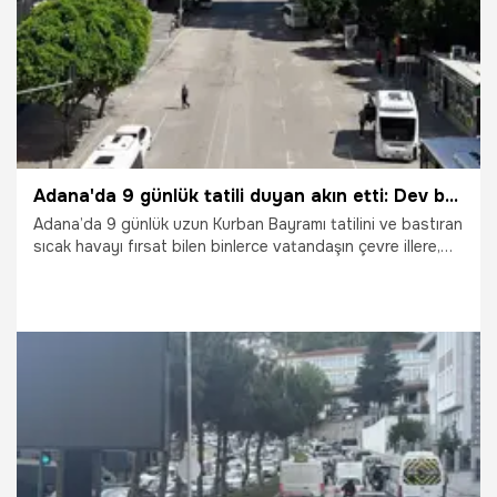
Adana'da 9 günlük tatili duyan akın etti: Dev bulvarlar bomboş kaldı, metropol hayalet şehre döndü!
Adana’da 9 günlük uzun Kurban Bayramı tatilini ve bastıran
sıcak havayı fırsat bilen binlerce vatandaşın çevre illere,
yaylalara ve sahil beldelerine akın etmesiyle kent tamamen
boşaldı. Bayramın birinci gününde Adana’nın en işlek
caddeleri, bulvarları ve kilit kavşakları bomboş kaldı. Yılın
her günü yoğun trafiğiyle bilinen metropolde, araç
sayısının parmakla sayılacak kadar azalması dikkat çekti.
27.05.2026
Adana