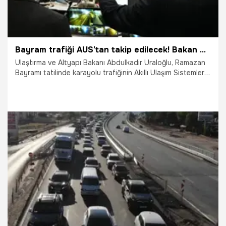
Bayram trafiği AUS’tan takip edilecek! Bakan Uraloğlu: Bütün önlemlerimizi aldık
Ulaştırma ve Altyapı Bakanı Abdulkadir Uraloğlu, Ramazan
Bayramı tatilinde karayolu trafiğinin Akıllı Ulaşım Sistemleri
ile anlık olarak yakından takip edileceğini bildirdi. Bakan
Uraloğlu, trafiğin yoğun olduğu bölgelerde Turuncu
Ekiplerin 7/24 esasına göre çalışmaya devam edeceğini
belirtti.
25.03.2025
Gündem