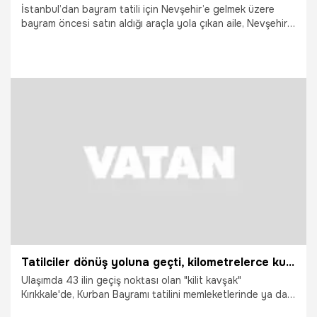
İstanbul’dan bayram tatili için Nevşehir’e gelmek üzere
bayram öncesi satın aldığı araçla yola çıkan aile, Nevşehir
girişinde hayatının şokunu yaşadı. Aracın üzerinde takılı
bulunan plakanın tescil kaydının bulunmadığının tespit
edilmesi üzerine sürücüye 140 bin lira idari para cezası
uygulanırken, araç 30 gün trafikten men edildi, sürücünün
ehliyetine de 30 gün süreyle el konuldu.
30.05.2026
Vatan TV
Tatilciler dönüş yoluna geçti, kilometrelerce kuyruk oluştu: 43 ilin bağlantı noktası görüntülendi
Ulaşımda 43 ilin geçiş noktası olan "kilit kavşak"
Kırıkkale'de, Kurban Bayramı tatilini memleketlerinde ya da
tatil beldelerinde geçiren vatandaşların dönüş yolunda