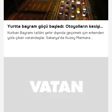
Yurtta bayram göçü başladı: Otoyolların kesişim noktasında trafik durdu
Kurban Bayramı tatilini şehir dışında geçirmek için erkenden
yola çıkan vatandaşlar, Sakarya'da Kuzey Marmara
Otoyolu ile Anadolu Otoyolu'nun kesiştiği noktada uzun
araç kuyrukları oluşturdu. İki otoyolun birleştiği Ankara
istikametinde trafiğin durma noktasına geldiği o anlar
böyle görüntülendi.
22.05.2026
Gündem