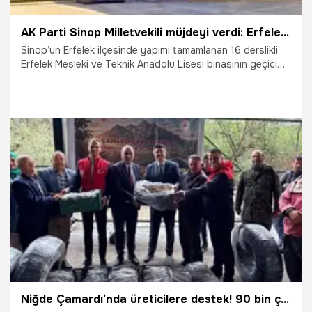
AK Parti Sinop Milletvekili müjdeyi verdi: Erfelek’e dev eğitim yatırımı
Sinop’un Erfelek ilçesinde yapımı tamamlanan 16 derslikli
Erfelek Mesleki ve Teknik Anadolu Lisesi binasının geçici
kabulü yapıldı.
23.05.2026
Gündem
Niğde Çamardı’nda üreticilere destek! 90 bin çilek fidesi ücretsiz dağıtıldı