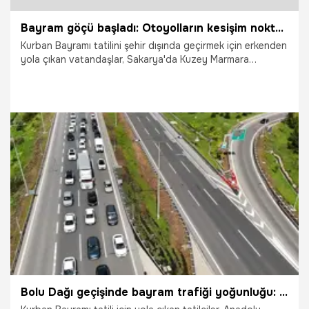
Bayram göçü başladı: Otoyolların kesişim noktasında trafik durdu
Kurban Bayramı tatilini şehir dışında geçirmek için erkenden
yola çıkan vatandaşlar, Sakarya'da Kuzey Marmara
Otoyolu ile Anadolu Otoyolu'nun kesiştiği noktada uzun
araç kuyrukları oluşturdu. İki otoyolun birleştiği Ankara
istikametinde trafiğin durma noktasına geldiği o anlar
böyle görüntülendi.
22.05.2026
Vatan TV
Bolu Dağı geçişinde bayram trafiği yoğunluğu: Gelen yok giden çok