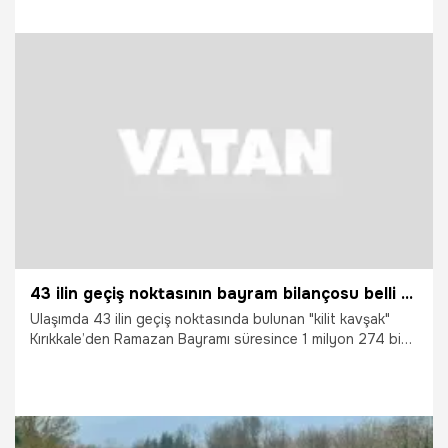
24.03.2026
Gündem
43 ilin geçiş noktasının bayram bilançosu belli oldu: 1 milyon 274 bin araç geçti, ölümlü kaza yaşanmadı
Ulaşımda 43 ilin geçiş noktasında bulunan "kilit kavşak"
Kırıkkale’den Ramazan Bayramı süresince 1 milyon 274 bin
566 araç geçiş yaptı. Yoğun trafiğe rağmen kentte ölümlü
trafik kazası yaşanmadı.