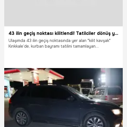
43 ilin geçiş noktası kilitlendi! Tatilciler dönüş yoluna çıktı kilometrelerce kuyruk oluştu
Ulaşımda 43 ilin geçiş noktasında yer alan "kilit kavşak"
Kırıkkale’de, kurban bayramı tatilini tamamlayan
vatandaşların dönüşe geçmesiyle gece yarısı yoğun trafik
oluştu. Kilometrelerce uzayan araç kuyruğu havadan
görüntülendi.
30.05.2026
Vatan TV