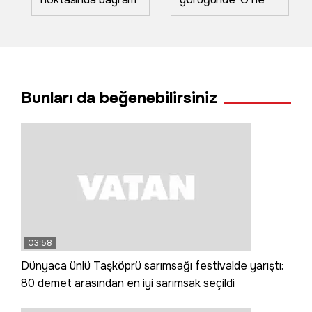
trafiği havadan
bilama bişe' diyen
görüntülendi:
teyzeler o anları
Araçlar adım adım
anlattı
ilerledi
Bunları da beğenebilirsiniz
03:58
Dünyaca ünlü Taşköprü sarımsağı festivalde yarıştı:
80 demet arasından en iyi sarımsak seçildi