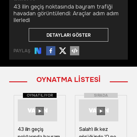
43 ilin geçiş noktasında bayram trafiği
havadan görüntülendi: Araçlar adım adım
ilerledi
DETAYLARI GÖSTER
PAYLAŞ
OYNATMA LİSTESİ
OYNATILIYOR
SIRADA
43 ilin geçiş
Salah'ı ilk kez
noktasında bayram
görüğünde 'O ne