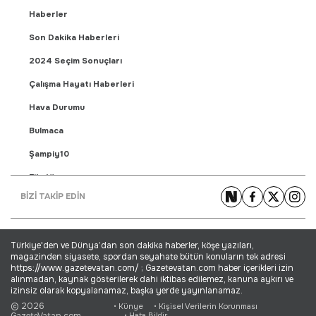
Haberler
Son Dakika Haberleri
2024 Seçim Sonuçları
Çalışma Hayatı Haberleri
Hava Durumu
Bulmaca
Şampiy10
Fikstür
BİZİ TAKİP EDİN
Puan Durumu
Gündem Haberleri
Türkiye'den ve Dünya’dan son dakika haberler, köşe yazıları,
Yaşam Haberleri
magazinden siyasete, spordan seyahate bütün konuların tek adresi
https://www.gazetevatan.com/ ; Gazetevatan.com haber içerikleri izin
Ekonomi Haberleri
alınmadan, kaynak gösterilerek dahi iktibas edilemez, kanuna aykırı ve
izinsiz olarak kopyalanamaz, başka yerde yayınlanamaz.
Dünya Haberleri
© 2026
• Künye
• Kişisel Verilerin Korunması
GazeteVatan.com
• Hata Bildir