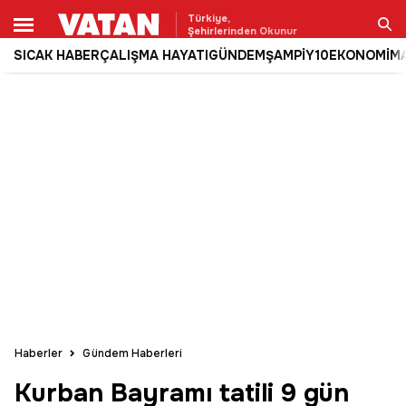
Türkiye,
Şehirlerinden Okunur
SICAK HABER
ÇALIŞMA HAYATI
GÜNDEM
ŞAMPİY10
EKONOMİ
M
Ara
Haberler
Gündem Haberleri
Kurban Bayramı tatili 9 gün