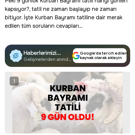
Peki 9 günlük Kurban Bayramı tatili hangi günleri
kapsıyor?, tatil ne zaman başlayıp ne zaman
bitiyor. İşte Kurban Bayramı tatiline dair merak
edilen tüm soruların cevapları...
Haberlerimizi
Google’da tercih edilen
kaynak olarak ekleyin
Google'da Takip
Gelişmelerden anında
haberdar olun.
Edin
1